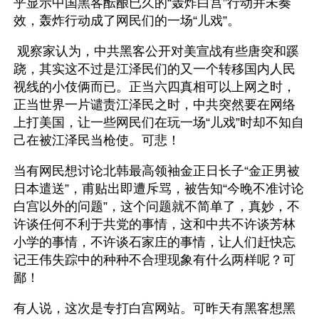
乎显示中国黑客酝酿已久的“轰炸白宫”行动并未奏
效，轰炸行动成了网民们的一场“儿戏”。 
 观察家认为，中共黑客公开对美宣战有些唐突和蹊
跷，其实这不过是江泽民们的又一个转移国内人民
视线的小伎俩而已。正当六四真相可以上网之时，
正当世界一片谴责江泽民之时，中共突然要在网络
上打美国，让一些网民们在玩一场“儿戏”时却不知自
己在被江泽民当枪使。可悲！
当有网民想讨论北韩最高领袖金正日长子“金正男被
日本遣送”，甫贴出即遭斥骂，被告知“今晚不准讨论
白宫以外的问题”，这个问题就不简单了，真妙，不
许谈任何不利于共党的事情，这和中共不许谈芳林
小学的事情，不许谈石家庄的事情，让人们赶快忘
记王伟失踪中的种种不合理现象有什么两样呢？可
鄙！
有人说，这次是专打白宫网站。可昨天有黑客想黑