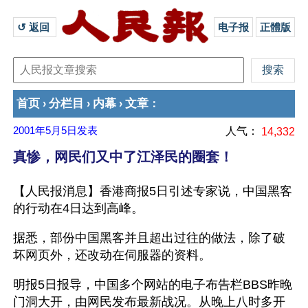
↺ 返回 
电子报
正體版
首页
分栏目
内幕
文章
›
›
›
：
2001年5月5日
发表
人气：
14,332
真惨，网民们又中了江泽民的圈套！
【人民报消息】香港商报5日引述专家说，中国黑客
的行动在4日达到高峰。 
据悉，部份中国黑客并且超出过往的做法，除了破
坏网页外，还改动在伺服器的资料。 
明报5日报导，中国多个网站的电子布告栏BBS昨晚
门洞大开，由网民发布最新战况。从晚上八时多开