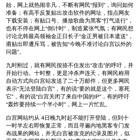
始，网上就热闹非凡，不断有网民“报到”，询问如何
准备；有高手反复贴出攻击软件的网址，指点网友
下载安装；有贴口号、播放歌曲为黑客“打气送行”，
也有不停在网上“倒计时”，制造紧张气氛；有网民想
讨论北韩最高领袖金正日长子“金正男被日本遣送”，
甫贴出即遭斥骂，被告知“今晚不准讨论白宫以外的
问题”。  
九时刚过，就有网民按捺不住发出“攻击”的呼吁，并
开始行动。十时整，更是冲杀声连天，有网民称用
自动方式向白宫站发送了二十万邮件，但更多网民
表示“无法登陆白宫”，有的说“要的就是这个，塞死
它”，有的说“白宫关闭了来自中国的IP”，有的呼吁
“轰炸要持续一个半小时”，网上一片忙乱。 
白宫网站约从 4日晚九时起不能打开登陆，但到十
一时半左右即恢复正常，而且寻遍内地黑客专门发
布战果的网站，并无白宫被攻克的纪录及图片，似