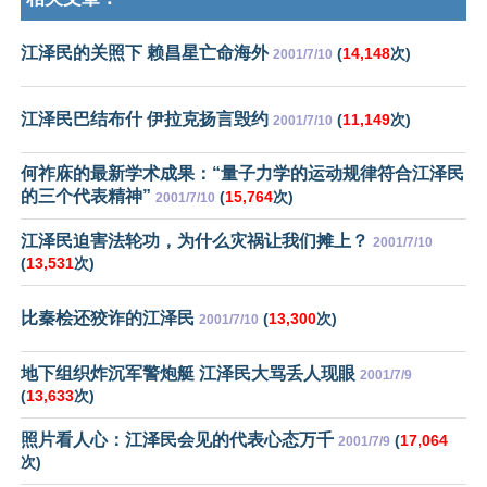
江泽民的关照下 赖昌星亡命海外
(
14,148
次)
2001/7/10
江泽民巴结布什 伊拉克扬言毁约
(
11,149
次)
2001/7/10
何祚庥的最新学术成果：“量子力学的运动规律符合江泽民
的三个代表精神”
(
15,764
次)
2001/7/10
江泽民迫害法轮功，为什么灾祸让我们摊上？
2001/7/10
(
13,531
次)
比秦桧还狡诈的江泽民
(
13,300
次)
2001/7/10
地下组织炸沉军警炮艇 江泽民大骂丢人现眼
2001/7/9
(
13,633
次)
照片看人心：江泽民会见的代表心态万千
(
17,064
2001/7/9
次)