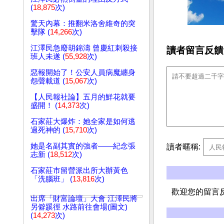
(
18,875
次)
驚天內幕：推翻米洛舍維奇的突
擊隊 (
14,266
次)
江澤民急廢胡錦濤 曾慶紅刺殺接
讀者留言反饋
班人未遂 (
55,928
次)
惡報開始了！公安人員病魔纏身
怨聲載道 (
15,067
次)
【人民報社論】五月的鮮花就要
盛開！ (
14,373
次)
石家莊大爆炸：她全家是如何逃
過死神的 (
15,710
次)
她是名副其實的強者——紀念張
讀者暱稱:
志新 (
18,512
次)
石家莊市留營派出所大辦黃色
「洗腦班」 (
13,816
次)
歡迎您的留言
出席「財富論壇」大會 江澤民將
另僻蹊徑 水路前往會場(圖文)
(
14,273
次)