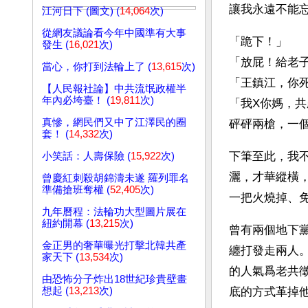
讓我永遠不能
江河日下 (圖文) (
14,064
次)
從網友議論看今年中國準有大事
「跪下！」
發生 (
16,021
次)
「放屁！給老
當心，你打到法輪上了 (
13,615
次)
「王鎮江，你
【人民報社論】中共流氓政權半
年內必垮臺！ (
19,811
次)
「我X你媽，
真慘，網民們又中了江澤民的圈
砰砰兩槍，一
套！ (
14,332
次)
下筆至此，我
小笑話：人壽保險 (
15,922
次)
灑，才華縱橫
曾慶紅刺殺胡錦濤未遂 羅列罪名
準備搶班奪權 (
52,405
次)
一把火燒掉、
九年曆程：法輪功大型圖片展在
紐約開幕 (
13,215
次)
曾有兩個地下
金正男的奢華曝光打擊北韓共產
纏打發走兩人
家天下 (
13,534
次)
的人氣爲老共
由恐怖分子炸出18世紀珍貴壁畫
想起 (
13,213
次)
底的方式革掉