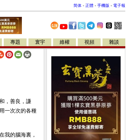
简体
-
正體
-
手機版
-
電子報
專題
寰宇
維權
視頻
雜談
和，善良，謙
用一次次的各種
在我的腦海裏，