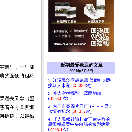
近期最受歡迎的文章
畢業生，一生瀟
2001年5月3日
農的面便將租約
1. 江澤民急廢胡錦濤 曾慶紅刺殺
接班人未遂 (
55,928
次)
2. 外太空拍攝到江澤民的臉
聲過去又拿出盤
(
31,658
次)
3. 六四血案圖片展(三)－－－爲了
憑着在方圓四鄉
永恆的紀念 (
30,017
次)
河拆橋，以最徹
4. 【人民報社論】從王偉失蹤的
異常報導看中央內部的激烈較量
(
27,061
次)