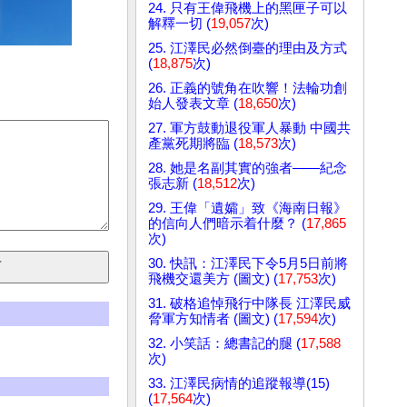
24. 只有王偉飛機上的黑匣子可以
解釋一切 (
19,057
次)
25. 江澤民必然倒臺的理由及方式
(
18,875
次)
26. 正義的號角在吹響！法輪功創
始人發表文章 (
18,650
次)
27. 軍方鼓動退役軍人暴動 中國共
產黨死期將臨 (
18,573
次)
28. 她是名副其實的強者——紀念
張志新 (
18,512
次)
29. 王偉「遺孀」致《海南日報》
的信向人們暗示着什麼？ (
17,865
次)
30. 快訊：江澤民下令5月5日前將
飛機交還美方 (圖文) (
17,753
次)
31. 破格追悼飛行中隊長 江澤民威
脅軍方知情者 (圖文) (
17,594
次)
32. 小笑話：總書記的腿 (
17,588
次)
33. 江澤民病情的追蹤報導(15)
(
17,564
次)