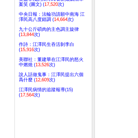
案笑 (圖文) (
17,520
次)
中央日報：法輪功請願中南海 江
澤民高八度錯調 (
14,664
次)
九十公斤碩肉的主色調主旋律
(
13,844
次)
作詩：江澤民生吞活剝李白
(
15,916
次)
美聯社：董建華在江澤民的怒火
中燃燒 (
13,526
次)
說人話做鬼事：江澤民提出六個
爲什麼 (
12,609
次)
江澤民病情的追蹤報導(15)
(
17,564
次)