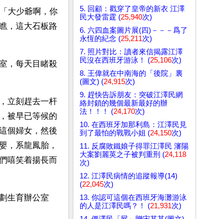
5. 回顧：戳穿了皇帝的新衣 江澤
：「大少爺啊，你
民大發雷霆 (
25,940
次)
瞧，這大石板路
6. 六四血案圖片展(四)－－－爲了
永恆的紀念 (
25,211
次)
7. 照片對比：讀者來信揭露江澤
民沒在西班牙游泳！ (
25,106
次)
室，每天目睹殺
8. 王偉就在中南海的「後院」裏
(圖文) (
24,915
次)
9. 趕快告訴朋友：突破江澤民網
，立刻趕去一杆
絡封鎖的幾個最新最好的辦
法！！！ (
24,170
次)
，被早已等候的
10. 在西班牙加那利島：江澤民見
這個婦女，然後
到了最怕的戰戰小姐 (
24,150
次)
嬰，系龍鳳胎，
11. 反腐敗鐵娘子得罪江澤民 瀋陽
大案劉麗英之子被判重刑 (
24,118
們嘻笑着揚長而
次)
12. 江澤民病情的追蹤報導(14)
(
22,045
次)
劃生育辦公室
13. 你認可這個在西班牙海灘游泳
的人是江澤民嗎？！ (
21,931
次)
14. 僵澤民「屍」贈宋某某(圖文)