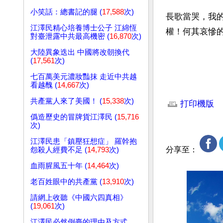
小笑話：總書記的腿 (
17,588
次)
長歌當哭，我
江澤民精心培養博士公子 江綿恆
權！何其哀慘
對臺泄露中共最高機密 (
16,870
次)
大陸異象迭出 中國將改朝換代
(
17,561
次)
七百萬美元濃妝豔抹 走近中共越
看越醜 (
14,667
次)
文章網址: http://w
共產黨人來了美國！ (
15,338
次)
打印機版
僞造歷史的冒牌貨江澤民 (
15,716
次)
江澤民患「鎮壓狂想症」 羅幹抱
分享至：
怨殺人經費不足 (
14,793
次)
血雨腥風五十年 (
14,464
次)
老百姓眼中的共產黨 (
13,910
次)
請網上收聽《中國六四真相》
(
19,061
次)
江澤民必然倒臺的理由及方式