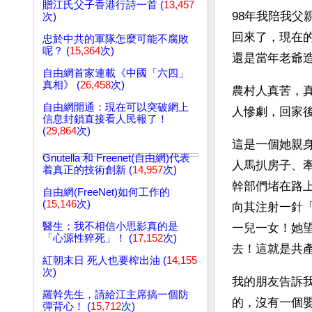
贈江氏父子香港行詩一首 (
13,457
98年我陪我
次)
回來了，現在
忠於中共的軍隊怎麼可能不腐敗
呢？ (
15,364
次)
還是當年老爺
自由網首家連載《中國「六四」
真相》 (
26,458
次)
農村人真苦，
自由網開通：現在可以突破網上
人慘劇，回家
信息封鎖直接看人民報了！
(
29,864
次)
這是一個她親
Gnutella 和 Freenet(自由網)代表
人馬扒房子、
着真正的技術創新 (
14,957
次)
幹部們堵在路
自由網(FreeNet)如何工作的
(
15,146
次)
向其注射一針
醫生：我不相信小思影真的是
一兒一女！她
「心源性猝死」！ (
17,152
次)
去！這就是共
紅朝末日 死人也要榨出油 (
14,155
次)
我的朋友告訴
羅幹先生，請給江主席搞一個防
的，沒有一個
彈背心！ (
15,712
次)