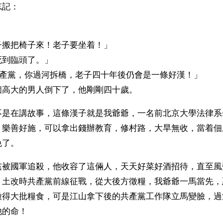
忘記：
子搬把椅子來！老子要坐着！」
死到臨頭了。」
共產黨，你過河拆橋，老子四十年後仍會是一條好漢！」
個高大的男人倒下了，他剛剛四十歲。
不是在講故事，這條漢子就是我爺爺，一名前北京大學法律系
，樂善好施，可以拿出錢辦教育，修村路，大旱無收，當着佃
免了。
黨被國軍追殺，他收容了這倆人，天天好菜好酒招待，直至風
。土改時共產黨前線征戰，從大後方徵糧，我爺爺一馬當先，
徵得大批糧食，可是江山拿下後的共產黨工作隊立馬變臉，過
他的命！