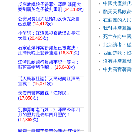
中國共產黨
反腐敗鐵娘子得罪江澤民 瀋陽大
案劉麗英之子被判重刑 (
24,118
次)
願天天爲敗家
公安局長詛咒法輪功反倒咒死自
在莊嚴的人民
己親屬 (
14,412
次)
我對共產黨
小笑話：江澤民視察武漢市長江
死亡在向中國
大橋 (
20,469
次)
北京讀者：從
石家莊爆炸案靳如超已被處決：
江澤民晚上惡夢連連 (
16,370
次)
四面楚歌：沒
沒有共產黨
江澤民給飛行員趙宇記一等功：
戴頂高帽堵住嘴！ (
15,643
次)
中共高官著書
【人民報社論】人民報向江澤民
宣戰！ (
15,071
次)
天安門警察腳踩「江澤民」
(
17,058
次)
別糊弄咱老百姓：江澤民今年四
月的照片是去年四月照的！
(
17,369
次)
回顧：戳穿了皇帝的新衣 江澤民