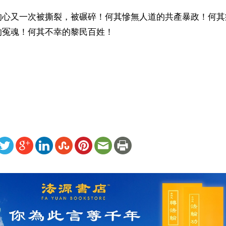
的心又一次被撕裂，被碾碎！何其慘無人道的共產暴政！何其
的冤魂！何其不幸的黎民百姓！
ww.renminbao.com/rmb/articles/2001/5/3/13378b.html