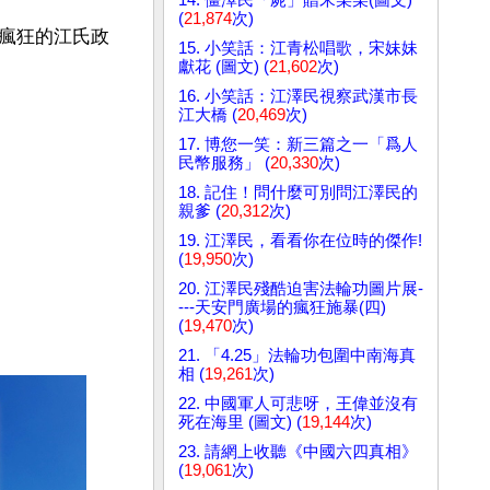
(
21,874
次)
瘋狂的江氏政
15. 小笑話：江青松唱歌，宋妹妹
獻花 (圖文) (
21,602
次)
16. 小笑話：江澤民視察武漢市長
江大橋 (
20,469
次)
17. 博您一笑：新三篇之一「爲人
民幣服務」 (
20,330
次)
18. 記住！問什麼可別問江澤民的
親爹 (
20,312
次)
19. 江澤民，看看你在位時的傑作!
(
19,950
次)
20. 江澤民殘酷迫害法輪功圖片展-
---天安門廣場的瘋狂施暴(四)
(
19,470
次)
21. 「4.25」法輪功包圍中南海真
相 (
19,261
次)
22. 中國軍人可悲呀，王偉並沒有
死在海里 (圖文) (
19,144
次)
23. 請網上收聽《中國六四真相》
(
19,061
次)