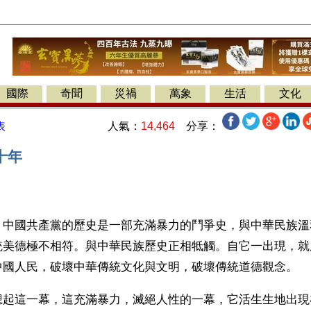
國際
奇聞
災禍
萬象
生活
文化
人氣：
14,464
分享：
表
十年
】中國共產黨的歷史是一部充滿暴力的鬥爭史，與中華民族溫
統美德極不相符。與中華民族歷史正相牴觸。自它一出現，就
中國人民，破壞中華傳統文化與文明，破壞傳統道德觀念。
想起這一幕，這充滿暴力，滅絕人性的一幕，它活生生地出現