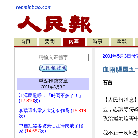
首頁
要聞
內幕
時事
幽默
2001年5月3日
發
血雨腥風五
重點推薦文章
石言
2001年5月3日
江澤民驚呼：「時間不多了！」
【人民報消息
(
17,810
次)
虛，忍讓等傳
李瑞環出掌人大定有作爲 (
15,319
次)
政治運動迫害
中國紅黑客攻美使江澤民成了輸
家 (
14,687
次)
我不止一次地