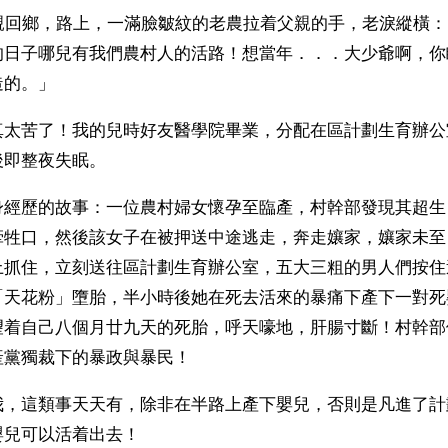
父親回鄉，路上，一滿臉皺紋的老農拉着父親的手，老淚縱橫
的日子哪兒有我們農村人的活路！想當年．．．大少爺啊，你
造的。」
真太苦了！我的兒時好友醫學院畢業，分配在區計劃生育辦公
後即整夜失眠。
身經歷的故事：一位農村婦女懷孕至臨產，村幹部發現其超生
牽牲口，然後該女子在被押送中途逃走，奔走孃家，孃家未至
上抓住，立刻送往區計劃生育辦公室，五大三粗的男人們按住
「天花粉」墮胎，半小時後她在死去活來的暴痛下產下一對死
望着自己八個月廿九天的死胎，呼天嚎地，肝腸寸斷！村幹部
產黨獨裁下的暴政與暴民！
我，這類事天天有，除非在半路上產下嬰兒，否則是凡進了計
嬰兒可以活着出去！