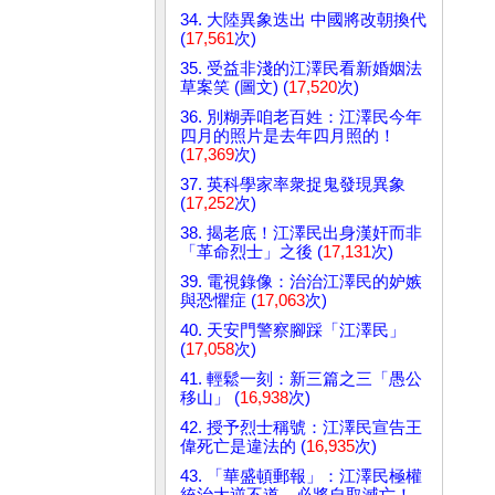
34. 大陸異象迭出 中國將改朝換代
(
17,561
次)
35. 受益非淺的江澤民看新婚姻法
草案笑 (圖文) (
17,520
次)
36. 別糊弄咱老百姓：江澤民今年
四月的照片是去年四月照的！
(
17,369
次)
37. 英科學家率衆捉鬼發現異象
(
17,252
次)
38. 揭老底！江澤民出身漢奸而非
「革命烈士」之後 (
17,131
次)
39. 電視錄像：治治江澤民的妒嫉
與恐懼症 (
17,063
次)
40. 天安門警察腳踩「江澤民」
(
17,058
次)
41. 輕鬆一刻：新三篇之三「愚公
移山」 (
16,938
次)
42. 授予烈士稱號：江澤民宣告王
偉死亡是違法的 (
16,935
次)
43. 「華盛頓郵報」：江澤民極權
統治大逆不道，必將自取滅亡！