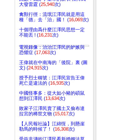
大發雷霆 (
25,940
次)
禽獸行徑：流氓江澤民就是用這
種「德」去「治」國！ (
16,069
次)
十個理由爲什麼江澤民思想一定
不能丟 ! (
16,231
次)
電視錄像：治治江澤民的妒嫉與
恐懼症 (
17,063
次)
王偉就在中南海的「後院」裏 (圖
文) (
24,915
次)
授予烈士稱號：江澤民宣告王偉
死亡是違法的 (
16,935
次)
中國怪事多：從大如小豬的碩鼠
想到江澤民 (
13,634
次)
敗家子江澤民賣了國土又偷布達
拉宮的稀世文物 (
15,017
次)
【人民報社論】江綿恆，到懸崖
勒馬的時候了！ (
16,308
次)
受益非淺的江澤民看新婚姻法草