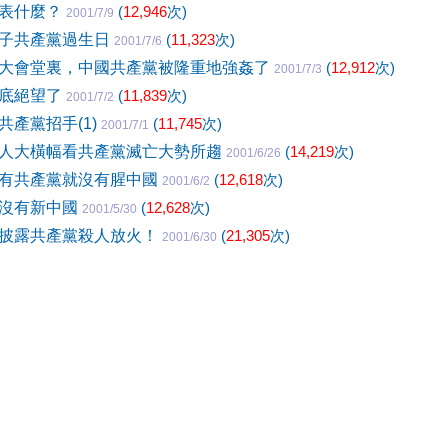
代表什麼？
(
12,946
次)
2001/7/9
子共產黨過生日
(
11,323
次)
2001/7/6
大會堂裏，中國共產黨被隆重地強姦了
(
12,912
次)
2001/7/3
徹底絕望了
(
11,839
次)
2001/7/2
共產黨招手(1)
(
11,745
次)
2001/7/1
人大橫幅看共產黨滅亡大勢所趨
(
14,219
次)
2001/6/26
有共產黨就沒有腥中國
(
12,618
次)
2001/6/2
就沒有新中國
(
12,628
次)
2001/5/30
披露共產黨殺人放火！
(
21,305
次)
2001/6/30