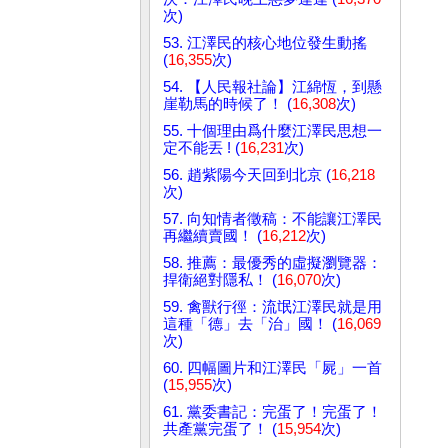
次)
53. 江澤民的核心地位發生動搖
(
16,355
次)
54. 【人民報社論】江綿恆，到懸
崖勒馬的時候了！ (
16,308
次)
55. 十個理由爲什麼江澤民思想一
定不能丟 ! (
16,231
次)
56. 趙紫陽今天回到北京 (
16,218
次)
57. 向知情者徵稿：不能讓江澤民
再繼續賣國！ (
16,212
次)
58. 推薦：最優秀的虛擬瀏覽器：
捍衛絕對隱私！ (
16,070
次)
59. 禽獸行徑：流氓江澤民就是用
這種「德」去「治」國！ (
16,069
次)
60. 四幅圖片和江澤民「屍」一首
(
15,955
次)
61. 黨委書記：完蛋了！完蛋了！
共產黨完蛋了！ (
15,954
次)