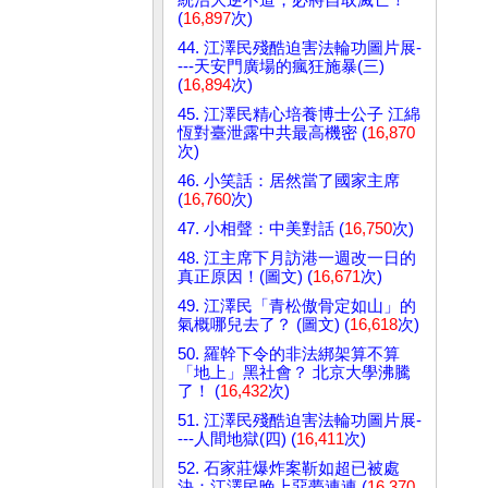
(
16,897
次)
44. 江澤民殘酷迫害法輪功圖片展-
---天安門廣場的瘋狂施暴(三)
(
16,894
次)
45. 江澤民精心培養博士公子 江綿
恆對臺泄露中共最高機密 (
16,870
次)
46. 小笑話：居然當了國家主席
(
16,760
次)
47. 小相聲：中美對話 (
16,750
次)
48. 江主席下月訪港一週改一日的
真正原因！(圖文) (
16,671
次)
49. 江澤民「青松傲骨定如山」的
氣概哪兒去了？ (圖文) (
16,618
次)
50. 羅幹下令的非法綁架算不算
「地上」黑社會？ 北京大學沸騰
了！ (
16,432
次)
51. 江澤民殘酷迫害法輪功圖片展-
---人間地獄(四) (
16,411
次)
52. 石家莊爆炸案靳如超已被處
決：江澤民晚上惡夢連連 (
16,370