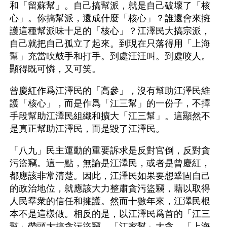
和「留蘇幫」。自己搞幫派，就是自己破壞了「核
心」。你搞幫派，還成什麼「核心」？誰還會來擁
護這種幫派味十足的「核心」？江澤民大搞宗派，
自己就把自己孤立了起來。到現在只落得用「上海
幫」充當吹鼓手和打手。到處汪汪叫。到處咬人。
顯得既可憐，又可笑。
曾慶紅作爲江澤民的「高參」，沒有幫助江澤民維
護「核心」，而是作爲「江三幫」的一份子，不擇
手段幫助江澤民組織和擴大「江三幫」。這顯然不
是真正幫助江澤民，而是毀了江澤民。
「八九」民主運動的重要訴求是反對官倒，反對貪
污盜竊。這一點，無論是江澤民，或者是曾慶紅，
都應該非常清楚。因此，江澤民如果要想鞏固自己
的政治地位，就應該大力整肅貪污盜竊，藉以取得
人民羣衆的信任和擁護。然而十數年來，江澤民根
本不是這樣做。相反的是，以江澤民爲首的「江三
幫」帶頭大搞貪污盜竊。「江家幫」大貪。「上海