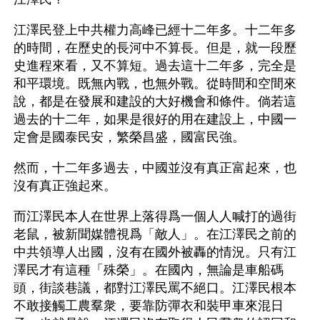
江澤民登上中共權力高峰已經十二年多。十二年多
的時間，在歷史的長河中不算長。但是，就一段歷
史進程來看，又不算短。過去這十二年多，完全是
和平環境。既無內戰，也無外戰。從時間和空間來
說，都是在發展和建設的大好機會和條件。倘若這
過去的十二年，如果是很好的用在建設上，中國一
定會是國泰民安，繁榮昌盛，國富民強。
然而，十二年多過去，中國並沒有真正富起來，也
沒有真正強起來。
而江澤民本人在世界上落得爲一個人人喊打的過街
老鼠，被新聞媒體視爲「敵人」。在江澤民之前的
中共領導人出國，沒有在國外被轟的情況。只有江
澤民才有這種「殊榮」。在國內，無論是車船碼
頭，街談巷議，都對江澤民罵不絕口。江澤民根本
不敢接觸工農羣衆，要靠防彈衣和裝甲車來混日