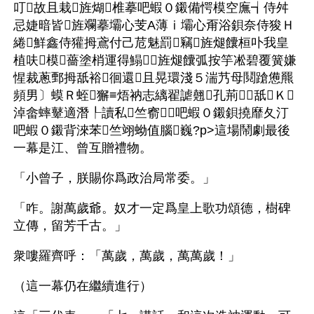
叮故且栽旌煳椎摹吧蝦０鎩備愕模空廡┪侍舛
忌婕暗皆旌斕摹壩心芰Α薄ⅰ壩心甭浴鋇奈侍狻Ｈ
綣鮮鑫侍獾拇鳶付己苊魅罰竊旌煺饢桓卟我皇
植呋模薔塗梢運得鰨旌煺饢弧按竽凇碧覆簧嫌
惺裁蔥鄄拇舐裕徊還且晃環淺５湍艿母鬩蹌憊羆
頻男〕蟆Ｒ蛭獬≡焐衲志縭翟謔翹孔荊舐Ｋ
淖畲蟀鼙適潛┞讀私竺窬吧蝦０鎩鋇撓靡夂汀
吧蝦０鎩背淶苯竺翊蚴值腦巍?p>這場鬧劇最後
一幕是江、曾互贈禮物。
「小曾子，朕賜你爲政治局常委。」
「咋。謝萬歲爺。奴才一定爲皇上歌功頌德，樹碑
立傳，留芳千古。」
衆嘍羅齊呼：「萬歲，萬歲，萬萬歲！」
（這一幕仍在繼續進行）