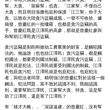
幫」大貪。「留蘇幫」也貪。「江家幫」不僅自己
大貪，而且明目張膽包庇和保護「江三幫」份子大
貪。以致在大陸貪污盜竊成風，一發不可收拾。據
揭發，曾慶紅的一批嘍羅，也都是貪污盜竊的高
手。曾慶紅既是江澤民的高參，那就是曾慶紅參與
和幫助江澤民貪污盜竊。
貪污盜竊是剝削和搶劫工農羣衆的財富，是觸犯國
法的。無論誰（也包括江澤民）貪污盜竊，都是觸
犯國法，都要受到國法制裁。江澤民貪污盜竊，江
澤民就是犯法。江澤民就要受到國法的制裁。江澤
民包庇貪污犯，江澤民就是包庇犯法。包庇犯法
者，與犯法者同罪。精明強的曾慶紅對於這樣一個
觸法、犯法問題，當不致於認識不到。既能認識
到，還要幫助江澤民、江家幫大貪、特貪。這是幫
助了江澤民，還是害了江澤民？
有「雄才大略」，「深謀遠慮」的曾慶紅，沒有幫