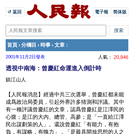
↺ 返回 
電子報
简体版
首頁
分欄目
時事
文章
›
›
›
：
2001年11月2日
發表
人氣：
20,946
透視中南海：曾慶紅命運進入倒計時
鎮江山人
【人民報消息】經過中共三次選舉，曾慶紅都未能
成爲政治局委員，引起外界許多猜測和評議。其中
有一種評議曾慶紅的文章，認爲曾慶紅是江澤民的
心腹；是江的大內、總管、高參；是「一直給江澤
民出謀劃策的人」。還說曾慶紅「有能力，有抱
負，有謀略，有魄力」，「是最具開放思想的人之