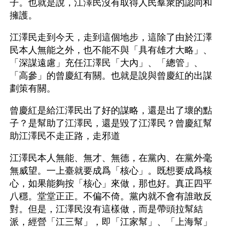
子。也就是說，江澤民沒有取得人民羣衆的認同和
擁護。
江澤民走到今天，走到這個地步，這除了由於江澤
民本人無能之外，也不能不與「具有雄才大略」、
「深謀遠慮」充任江澤民「大內」、「總管」、
「高參」的曾慶紅有關。也就是說與曾慶紅的出謀
劃策有關。
曾慶紅是給江澤民出了好的謀略，還是出了壞的點
子？是幫助了江澤民，還是毀了江澤民？曾慶紅幫
助江澤民不走正路，走邪道
江澤民本人無能、無才、無德，在黨內、在黨外毫
無威望。一上臺就要成爲「核心」。既想要成爲核
心，如果能夠按「核心」來做，那也好。真正四平
八穩。堂堂正正。不偏不倚。黨內就不會有誰敢反
對。但是，江澤民沒有這樣做，而是帶頭拉幫結
派，經營「江三幫」，即「江家幫」、「上海幫」