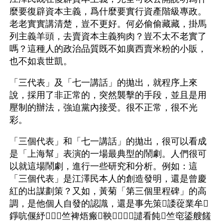
麼要復辟資本主義，爲什麼要實行資產階級專政。
老老實實講清楚，豈不更好。何必偷偷藏藏，掛馬
列主義羊頭，去賣資本主義狗肉？豈不太不老實了
嗎？這種人的政治品質既不如廣西賣米粉的小販，
也不如袁世凱。
「三代表」及「七一講話」的拋出，就程序上來
說，採用了非正常的，突然襲擊的手段，並且是用
壓制的辦法，強迫黨內接受。很不正常，很不光
彩。
「三個代表」和「七一講話」的拋出，很可以看成
是「上海幫」表演的一場最典型的鬧劇。人們很可
以就這場鬧劇，進行一些研究和分析。例如：這
「三個代表」是江澤民本人的創造發明，還是曾慶
紅的出謀劃策？又如，黃菊「第三個里程碑」的高
調，是他個人自發的認識，還是事先策諉蓯業牟
錚吭偃紓竺裨焐瘢鞅⒋譴看飩竺窀鋈艘饈