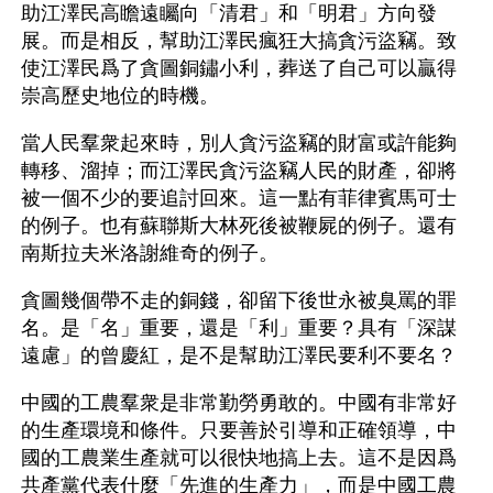
助江澤民高瞻遠矚向「清君」和「明君」方向發
展。而是相反，幫助江澤民瘋狂大搞貪污盜竊。致
使江澤民爲了貪圖銅鏽小利，葬送了自己可以贏得
崇高歷史地位的時機。
當人民羣衆起來時，別人貪污盜竊的財富或許能夠
轉移、溜掉；而江澤民貪污盜竊人民的財產，卻將
被一個不少的要追討回來。這一點有菲律賓馬可士
的例子。也有蘇聯斯大林死後被鞭屍的例子。還有
南斯拉夫米洛謝維奇的例子。
貪圖幾個帶不走的銅錢，卻留下後世永被臭罵的罪
名。是「名」重要，還是「利」重要？具有「深謀
遠慮」的曾慶紅，是不是幫助江澤民要利不要名？
中國的工農羣衆是非常勤勞勇敢的。中國有非常好
的生產環境和條件。只要善於引導和正確領導，中
國的工農業生產就可以很快地搞上去。這不是因爲
共產黨代表什麼「先進的生產力」，而是中國工農