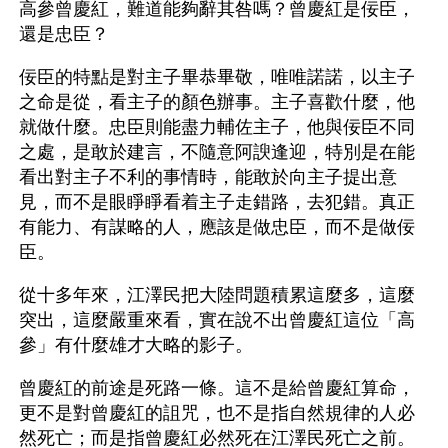
高參曾慶紅，難道能夠辭其咎嗎？曾慶紅是佞臣，
還是忠臣？
佞臣的特點是對主子畢恭畢敬，唯唯諾諾，以主子
之命是從，看主子的顏色辦事。主子喜歡什麼，他
就做什麼。忠臣則能盡力輔佐主子，他與佞臣不同
之處，是敢於建言，不隨意阿諛逢迎，特別是在能
看出對主子不利的事情時，能敢於向主子提出意
見，而不是眼睜睜看着主子走錯路，去犯錯。真正
有能力、有謀略的人，應該是做忠臣，而不是做佞
臣。
從十多年來，江澤民把大陸問題積累這麼多，這麼
突出，這麼嚴重來看，實在說不出曾慶紅這位「高
參」有什麼雄才大略的影子。
曾慶紅的前途是死路一條。這不是給曾慶紅算命，
更不是對曾慶紅的詛咒，也不是指自然規律的人必
然死亡；而是指曾慶紅必然死在江澤民死亡之前。