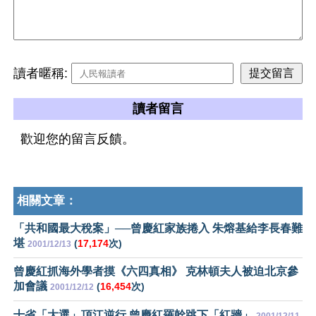
讀者暱稱:
讀者留言
歡迎您的留言反饋。
相關文章：
「共和國最大稅案」──曾慶紅家族捲入 朱熔基給李長春難
堪
(
17,174
次)
2001/12/13
曾慶紅抓海外學者摸《六四真相》 克林頓夫人被迫北京參
加會議
(
16,454
次)
2001/12/12
十省「大選」頂江逆行 曾慶紅羅幹跳下「紅牆」