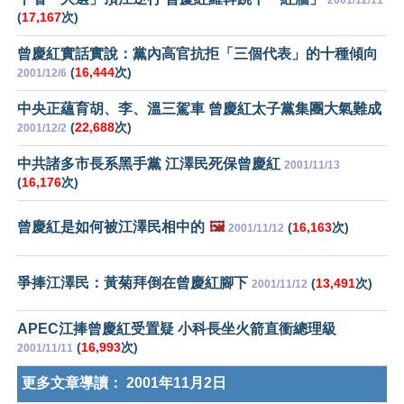
2001/12/11
(
17,167
次)
曾慶紅實話實說：黨內高官抗拒「三個代表」的十種傾向
(
16,444
次)
2001/12/6
中央正蘊育胡、李、溫三駕車 曾慶紅太子黨集團大氣難成
(
22,688
次)
2001/12/2
中共諸多市長系黑手黨 江澤民死保曾慶紅
2001/11/13
(
16,176
次)
曾慶紅是如何被江澤民相中的
🖼️
(
16,163
次)
2001/11/12
爭捧江澤民：黃菊拜倒在曾慶紅腳下
(
13,491
次)
2001/11/12
APEC江捧曾慶紅受置疑 小科長坐火箭直衝總理級
(
16,993
次)
2001/11/11
更多文章導讀：
2001年11月2日