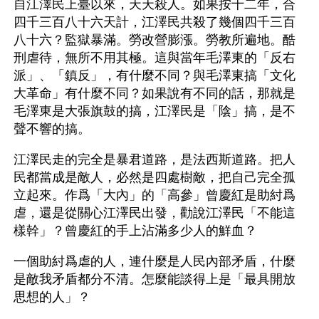
自江澤民上臺以來，天天殺人。如果按十二年，合
四千三百八十六天計，江澤民共殺了幾個四千三百
八十六？監獄暴滿。勞改營膨漲。勞教所遍地。酷
刑虐待，無所不用其極。這與當年毛澤東的「反右
派」、「鎮反」，有什麼不同？與毛澤東搞「文化
大革命」有什麼不同？如果說有不同的話，那就是
毛澤東是大張旗鼓的搞，江澤民是「陰」搞，是不
聲不響的搞。
江澤民走的完全是暴君道路，是法西斯道路。把人
民都當成是敵人，必然是四處樹敵，把自己完全孤
立起來。作爲「大內」的「高參」曾慶紅是助紂爲
虐，還是從關心江澤民出發，勸說江澤民「不能這
樣幹」？曾慶紅的手上沾滿多少人的鮮血？
一個助紂爲虐的人，連什麼是人民內部矛盾，什麼
是敵我矛盾都分不清。怎麼能談得上是「最具開放
思想的人」？