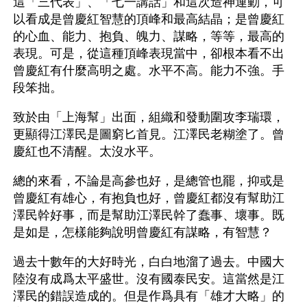
這「三代表」、「七一講話」和這次造神運動，可
以看成是曾慶紅智慧的頂峰和最高結晶；是曾慶紅
的心血、能力、抱負、魄力、謀略，等等，最高的
表現。可是，從這種頂峰表現當中，卻根本看不出
曾慶紅有什麼高明之處。水平不高。能力不強。手
段笨拙。
致於由「上海幫」出面，組織和發動圍攻李瑞環，
更顯得江澤民是圖窮匕首見。江澤民老糊塗了。曾
慶紅也不清醒。太沒水平。
總的來看，不論是高參也好，是總管也罷，抑或是
曾慶紅有雄心，有抱負也好，曾慶紅都沒有幫助江
澤民幹好事，而是幫助江澤民幹了蠢事、壞事。既
是如是，怎樣能夠說明曾慶紅有謀略，有智慧？
過去十數年的大好時光，白白地溜了過去。中國大
陸沒有成爲太平盛世。沒有國泰民安。這當然是江
澤民的錯誤造成的。但是作爲具有「雄才大略」的