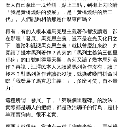
麼人自己拿出一塊燒餅，點上三點，到街上去吆嗬
「我是黃橋燒餅的發展」，是「黃橋燒餅的第三
代」。人們能夠相信那是什麼東西嗎？
再有，有的人根本連馬克思主義著作都沒讀過，卻
在那理「發展」馬克思主義，豈不是在光天化日之
下，遭踏和詆譭馬克思主義！就以曾慶紅來說，究
竟讀了幾本馬列著作？黃菊的「馬列主義第三個里
程碑」的口號叫得震天響，黃菊又讀了幾本馬列著
作？再說，江澤民本人又讀過馬列著作沒有，讀了
幾本？對馬列著作連讀都沒讀，就撕破嗓門拼命叫
嚷「我發展了馬克思主義！」，多麼可笑，自不量
力！
這種所謂「發展」了，「第幾個里程碑」的說法，
實際都是騙人的把戲，都是政治騙子的行爲，是掛
羊頭賣狗肉。很不老實。
廣西人就很好。當地有一種「狗肉米粉」。賣米粉