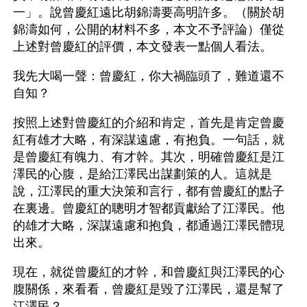
一」。說曾慶紅遠比胡錦濤要高明許多。（關於胡
錦濤如何，公開的材料不多，本文不予評論）僅從
上述對曾慶紅的評價，本文發表一點個人看法。
我先大喝一聲：曾慶紅，你大禍臨頭了，難道還不
自知？
按照上述對曾慶紅的介紹和肯定，首先是肯定曾慶
紅有雄才大略，有深謀遠慮，有抱負。一句話，就
是曾慶紅有魄力、有才幹。其次，明確曾慶紅是江
澤民的心腹，是給江澤民出謀劃策的人。這就是
說，江澤民的重大決策和言行，都有曾慶紅的點子
在裏邊。曾慶紅的聰明才智都貢獻給了江澤民。他
的雄才大略，深謀遠慮和抱負，都通過江澤民體現
出來。
現在，就從曾慶紅的才幹，和曾慶紅與江澤民的心
腹關係，來看看，曾慶紅是毀了江澤民，還是幫了
江澤民？