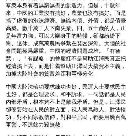
羣衆本身有着無窮無盡的創造力。但是，十數年
來，中國的工業沒有搞好，農業也沒有搞好。而是
搞了虛假的泡沫經濟。無論內債、外債，都是債臺
高築。數千萬工人下崗失業。四、五十歲的人，正
是年富力強，可以大顯身手的時候，卻都紛紛下
崗、退休。成萬萬農民爭紮在貧困深淵。大陸的社
會問題極爲嚴重。中國的經濟問題成堆。「有智
慧」，「有謀略」的曾慶紅不是幫助江澤民真正把
經濟搞上去，而是忙着幫助江澤民大搞資本主義，
加據大陸社會的貧富差距和兩極分化。
中國大陸法輪功要求練功也好，民運人士要求民主
也好，都是合理要求，和平訴求。一句話都是人民
內部矛盾，根本夠不上是敵我矛盾。但是，江澤民
卻硬要站在人民的對立面，視人民爲敵人。對法輪
功，對不同宗教信仰，對和平居民，都要用幾百萬
軍警，不遺餘力殺無赦。