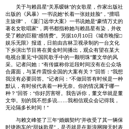
　　关于与赖昌星“关系暧昧”的女歌星，作家出版社
出版的《风暴》一书说她“长着一张娃娃脸”，“擅唱
主旋律”，《厦门远华大案》一书说她是“豪情万丈的
著名女歌唱家”，两书都指称她与赖昌星有染，并收
受了赖的巨额“感情费”。另据10月10日《城市晚报□
娱乐无限》报道，日前由吉林卫视录制的一台文化
下乡演出节目将在黄金时间播出，观众有望在某大
电视台重见“中国民歌手中的一颗明珠”董文华的风
采。记者问她：“有传媒称你近段时间没有在公众场
合露面，与某件震惊全国的大案有关？”回答：“我想
我没有必要回答。”记者问：“不做回答有时候是一种
默认，有时候代表着一种无奈。你的情况属于哪一
种？”回答：“你好厉害呀。我告诉你，董文华就是董
文华。别的我不想多说……我相信观众会记得我，
无论隔多长时间！”
　　与赖文峰签了三年“婚姻契约”并收受了其一辆保
时捷跑车的“甜妹歌星”，是否就是在新浪网聊天时表