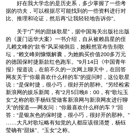
　　好在我大学念的是历史系，多少掌握了一些考
据的功夫，可以根据尽可能找到的一些资料进行对
比、推理和论证，然后再“让我轻轻地告诉你”。
　　关于“广州的甜妹歌星”，据中国海关出版社出版
的《厦门远华大案》一书介绍，自从被赖昌星的侄
儿赖文峰的“款爷”风采倾倒后，她毅然宣布告别歌
坛，“赖文峰则慷慨解囊，为她购买价值200多万元
的德国保时捷新款红色跑车。”9月14日《中国青年
报》报道说，在前不久的一次网上聊天中，在回答
网友关于“你最喜欢什么样的车”的提问时，这位歌星
说：“是保时捷，很小巧，很好开的那种。”另经检索
新浪网的娱乐新闻，有“2月5日晚8：00，有“歌坛玉
女”之称的歌手杨钰莹做客新浪网与新浪网友进行聊
天”的报道──网友问：“你最喜欢什么样的车？”回
答：“是银灰色的保时捷，很小巧，很好开的那种。”
……大凡对歌坛略有知觉的人都应该很清楚，杨钰
莹确有“甜妹”、“玉女”之称。