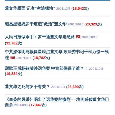
董文华露面 记者“穷追猛堵”
(
18,542
次)
2001/12/3
赖昌星轻揭罗干疮疤“救活”董文华
(
29,329
次)
2001/10/23
人民日报做杀手：罗干逼董文华走绝路
🖼️
2001/10/15
(
32,762
次)
中共媒体明骂赖昌星暗点董文华 政法委书记千丝万缕一线
连
🖼️
(
18,782
次)
2001/10/15
甜歌王后杨钰莹涉远华案 中宣部保得了谁？！
2001/10/5
(
19,834
次)
董文华之死与罗干有关？
(
26,690
次)
2001/10/3
《血染的风采》唱出了远华案的惨烈──坊间盛传董文华已
自杀
(
17,447
次)
2001/8/16