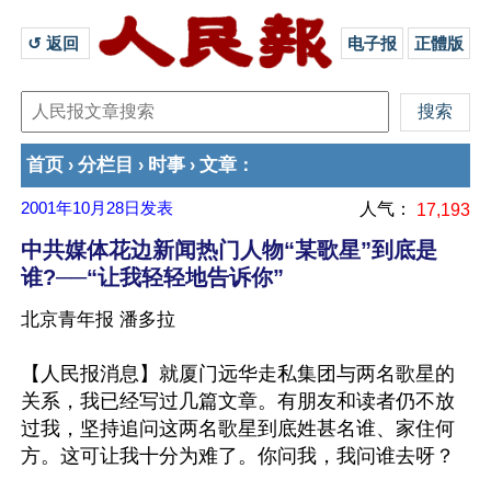
↺ 返回 
电子报
正體版
首页
分栏目
时事
文章
›
›
›
：
2001年10月28日
发表
人气：
17,193
中共媒体花边新闻热门人物“某歌星”到底是
谁?──“让我轻轻地告诉你”
北京青年报 潘多拉
【人民报消息】就厦门远华走私集团与两名歌星的
关系，我已经写过几篇文章。有朋友和读者仍不放
过我，坚持追问这两名歌星到底姓甚名谁、家住何
方。这可让我十分为难了。你问我，我问谁去呀？