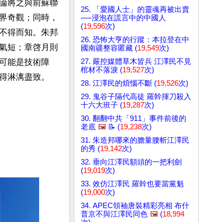
論將之與前蘇聯
25. 「愛國人士」的靈魂再被出賣
界奇觀；同時，
──浸泡在謊言中的中國人
(
19,596
次)
不得而知。朱邦
26. 恐怖大亨的行蹤：本拉登在中
氣短；章啓月則
國南疆整容匿藏 (
19,549
次)
27. 嚴控媒體草木皆兵 江澤民不見
可能是技術障
棺材不落淚 (
19,527
次)
得淋漓盡致。
28. 江澤民的煩惱不斷 (
19,526
次)
29. 鬼谷子隔代高徒 羅幹揮刀殺入
十六大班子 (
19,287
次)
30. 翻翻中共「911」事件前後的
老底
🖼️
📝 (
19,238
次)
31. 朱造邦哪來的膽量腰斬江澤民
的秀 (
19,142
次)
32. 垂向江澤民額頭的一把利劍
(
19,019
次)
33. 效仿江澤民 羅幹也要當黨魁
(
19,000
次)
34. APEC領袖唐裝精彩亮相 布什
普京不與江澤民同色
🖼️
(
18,994