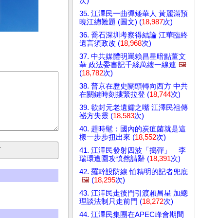
次)
35. 江澤民一曲彈矮華人 黃麗滿預
曉江總難題 (圖文) (
18,987
次)
36. 喬石深圳考察得結論 江華臨終
遺言須政改 (
18,968
次)
37. 中共媒體明罵賴昌星暗點董文
華 政法委書記千絲萬縷一線連
🖼️
(
18,782
次)
38. 普京在歷史關頭轉向西方 中共
在關鍵時刻摟緊拉登 (
18,744
次)
39. 欲封元老遺孀之嘴 江澤民祖傳
祕方失靈 (
18,583
次)
40. 趕時髦：國內的炭疽菌就是這
樣一步步扭出來 (
18,552
次)
41. 江澤民發射四波「搗彈」 李
瑞環遭圍攻憤然請辭 (
18,391
次)
42. 羅幹設防線 怕精明的記者兜底
🖼️
(
18,295
次)
43. 江澤民走後門引渡賴昌星 加總
理談法制只走前門 (
18,272
次)
44. 江澤民集團在APEC峰會期間