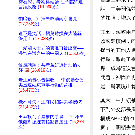
喬石深圳考察得結論 江華臨終遺
言須政改 (
18,968
次)
話，中美關係
的加強，增添
怕暗殺：江澤民取消南京會見
(
17,256
次)
其五，海峽兩
這不是笑話：招兒雖損在大陸就
管用！ (
17,338
次)
照國際慣例，
「愛國人士」的靈魂再被出賣──
提出的其他人
浸泡在謊言中的中國人 (
19,596
次)
行爲，激起了
敏感話題：共產黨好還是法輪功
席，成爲這次
好
🖼️
(
26,818
次)
問題，卻因而
老江願賣小普樂收──中俄聯合促
美迅速結束軍事行動的背後
是：爲表現出
(
16,470
次)
其六，中共領
機不可失：江澤民招牌美姿展(2)
(
21,432
次)
下到外交部長
王莽投到了秦檜的手裏──江澤民
構成APEC的
俄羅斯總統前指點曾慶紅 (
15,274
次)
家」，明顯失