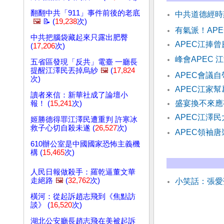
翻翻中共「911」事件前後的老底
中共道德經時
🖼️
📝 (
19,238
次)
有氣派！AP
中共把腦袋藏起來只露出肥臀
APEC江捧
(
17,206
次)
峰會APEC
五省區發現「反共」電臺 一廳長
提醒江澤民丟掉烏紗
🖼️
(
17,824
APEC會議
次)
APEC江家
讀者來信：新華社成了論壇小
盛宴換不來應
報！ (
15,241
次)
APEC江澤
姬勝德得罪江澤民遭重判 許寒冰
救子心切自殺未遂 (
26,527
次)
APEC領袖
610辦公室是中國國家恐怖主義機
構 (
15,465
次)
人民日報做殺手：羅乾逼董文華
走絕路
🖼️
(
32,762
次)
小笑話：張愛
橫河：從起訴趙志飛到《焦點訪
談》 (
16,520
次)
湖北公安廳長趙志飛在美被起訴