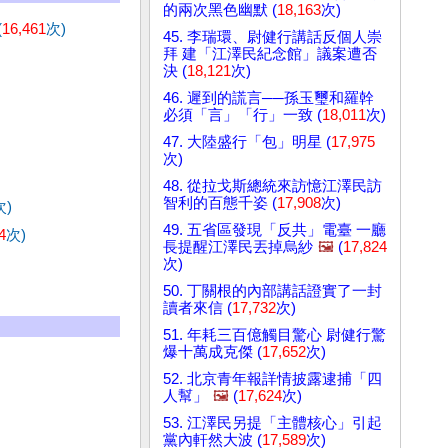
的兩次黑色幽默 (
18,163
次)
(
16,461
次)
45. 李瑞環、尉健行講話反個人崇
拜 建「江澤民紀念館」議案遭否
決 (
18,121
次)
46. 遲到的謊言──孫玉璽和羅幹
必須「言」「行」一致 (
18,011
次)
47. 大陸盛行「包」明星 (
17,975
次)
48. 從拉戈斯總統來訪憶江澤民訪
智利的百態千姿 (
17,908
次)
次)
49. 五省區發現「反共」電臺 一廳
4
次)
長提醒江澤民丟掉烏紗
🖼️
(
17,824
次)
50. 丁關根的內部講話證實了一封
讀者來信 (
17,732
次)
51. 年耗三百億觸目驚心 尉健行驚
爆十萬成克傑 (
17,652
次)
52. 北京青年報詳情披露逮捕「四
人幫」
🖼️
(
17,624
次)
53. 江澤民另提「主體核心」引起
黨內軒然大波 (
17,589
次)