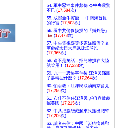
54. 軍中惡性事件頻傳 令中央震驚
不已 (
17,584
次)
55. 成都金牛賓館──中南海首長
的行宮 (
17,503
次)
56. 看中共偷偷摸摸的「婚外戀」
🖼️
(
17,478
次)
57. 中央電視臺等多家媒體借辛亥
革命紀念日大肆諷貶江澤民
(
17,365
次)
58. 這不是笑話：招兒雖損在大陸
就管用！ (
17,338
次)
59. 九一一恐怖事件後 江澤民滿腦
子盡轉些什麼？ (
17,264
次)
60. 怕暗殺：江澤民取消南京會見
(
17,256
次)
61. 布什不信任江澤民 炭疽豈敢栽
贓美國 (
17,215
次)
62. 中共把腦袋藏起來只露出肥臀
(
17,206
次)
63. 讀者來信：中國「炭疽病菌郵