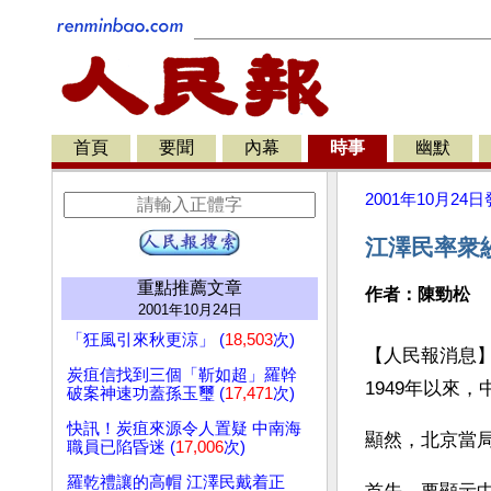
首頁
要聞
內幕
時事
幽默
2001年10月24日
江澤民率衆
重點推薦文章
作者：陳勁松
2001年10月24日
「狂風引來秋更涼」 (
18,503
次)
【人民報消息】
炭疽信找到三個「靳如超」羅幹
1949年以來
破案神速功蓋孫玉璽 (
17,471
次)
快訊！炭疽來源令人置疑 中南海
顯然，北京當
職員已陷昏迷 (
17,006
次)
羅乾禮讓的高帽 江澤民戴着正