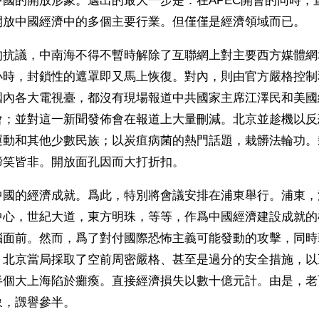
國的開放形象。邁出的最大一步是：在APEC開會的同時，宣
開放中國經濟中的多個主要行業。但僅僅是經濟領域而已。
的抗議，中南海不得不暫時解除了互聯網上對主要西方媒體網
小時，封鎖性的遮罩即又馬上恢復。對內，則由官方嚴格控制
國內各大電視臺，都沒有現場報道中共國家主席江澤民和美國
會；並對這一新聞發佈會在報道上大量刪減。北京並趁機以反
運動和其他少數民族；以炭疽病菌的熱門話題，栽髒法輪功。
啼笑皆非。開放面孔因而大打折扣。
中國的經濟成就。爲此，特別將會議安排在浦東舉行。浦東，
中心，世紀大道，東方明珠，等等，作爲中國經濟建設成就的
腦面前。然而，爲了對付國際恐怖主義可能發動的攻擊，同時
，北京當局採取了空前周密嚴格、甚至是過分的安全措施，以
半個大上海陷於癱瘓。直接經濟損失以數十億元計。由是，老
象，譭譽參半。