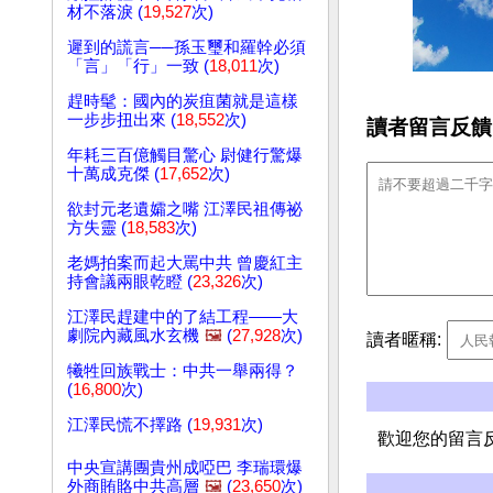
材不落淚 (
19,527
次)
遲到的謊言──孫玉璽和羅幹必須
「言」「行」一致 (
18,011
次)
趕時髦：國內的炭疽菌就是這樣
一步步扭出來 (
18,552
次)
讀者留言反饋
年耗三百億觸目驚心 尉健行驚爆
十萬成克傑 (
17,652
次)
欲封元老遺孀之嘴 江澤民祖傳祕
方失靈 (
18,583
次)
老媽拍案而起大罵中共 曾慶紅主
持會議兩眼乾瞪 (
23,326
次)
江澤民趕建中的了結工程——大
劇院內藏風水玄機
🖼️
(
27,928
次)
讀者暱稱:
犧牲回族戰士：中共一舉兩得？
(
16,800
次)
江澤民慌不擇路 (
19,931
次)
歡迎您的留言
中央宣講團貴州成啞巴 李瑞環爆
外商賄賂中共高層
🖼️
(
23,650
次)