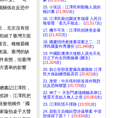
15. 小笑話：江澤民和勤雜人員的
俄關係在反恐中
檢討書 (
21,902
次)
16. 江澤民親信圍攻李瑞環 人民日
報發聲「老九不能走」 (
21,517
次)
主，北京沒有按
17. 機不可失：江澤民招牌美姿展
(2) (
21,432
次)
拒絕了臺灣方面
18. 國慶招待會後臺花絮之二：江
發言。種種霸權
澤民國宴作秀遭拒 (
21,340
次)
會議。臺灣的缺
19. 中國駐澳洲大使館人員光天化
日之下向女同胞施暴 (圖文)
件表態，但臺灣
(
21,324
次)
方選舉的影響
20. 前公安部長驚爆高層腐敗 江澤
民大保副總理級高官 (
20,823
次)
21. 泄密：中共塔利班並肩作戰對
抗反恐怖聯盟 (
20,729
次)
總書記江澤民，
22. 神了！ 天安門廣場橫幅高舉口
劣跡：江澤民把
號震天竟如入無人之境 (
20,003
次)
統統被他稱作「國
23. 江澤民慌不擇路 (
19,931
次)
家璇拍桌子大聲
24. 甜歌王后楊鈺瑩涉遠華案 中宣
部保得了誰？！ (
19,834
次)