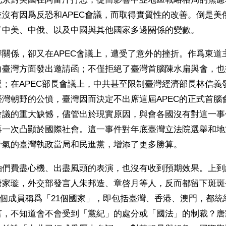
並沒有因爲反恐和APEC會議，而取得實質性的改善。倒是美
了中美、中俄、以及中國與其他國家多邊關係的變數。
岸關係，卻又在APEC會議上，遭受了意外的挫折。作爲東道
向臺灣方面發出邀請函；不僅拒絕了臺灣首腦陳水扁與會，也
選；在APEC部長會議上，中共甚至限制臺灣經濟部長林信義
臺灣朝野的公憤，臺灣因而決定不出席這屆APEC的正式首腦
會議的重大缺憾，儘管出於現實原因，與會各國沒有對這一事
再一次凸顯於國際社會。這一事件對年底臺灣立法院選舉和地
骨氣的臺灣執政當局和民進黨，增添了更多勝算。
袖們費盡心機、出盡風頭的表演，也沒有收到預期效果。上到
唐家璇，外交部發言人朱邦造、章啓月等人，反而都留下斑斑
21個成員稱爲「21個國家」，即包括臺灣、香港、澳門，都
言，不知道會不會受到「黨紀」的處分或「國法」的制裁？唐