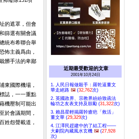
佈廢除151項
址的遮罩，但會
和篩選有關會議
總統布希聯合舉
恐怖主義爲由，
栽髒手法的卑鄙
近期最受歡迎的文章
2001年10月24日
1. 人民日報做殺手：羅乾逼董文
浦東國際機場，
華走絕路
🖼️
(
32,762
次)
標誌，一一重點
2. 英國政界、宗教界紛紛致函法
藉機壓制可能出
輪功之友表支持及鼓勵 (
31,322
次)
3. 賴昌星輕揭羅幹瘡疤「救活」
至於會議期間，
董文華 (
29,329
次)
百姓怨聲載道，
4. 江澤民趕建中的了結工程——
大劇院內藏風水玄機
🖼️
(
27,928
次)