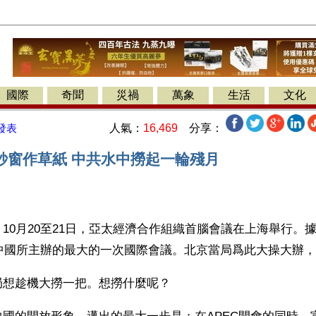
國際
奇聞
災禍
萬象
生活
文化
人氣：
16,469
分享：
發表
紗窗作草紙 中共水中撈起一輪殘月
10月20至21日，亞太經濟合作組織首腦會議在上海舉行。
，中國所主辦的最大的一次國際會議。北京當局爲此大操大辦
局想趁機大撈一把。想撈什麼呢？