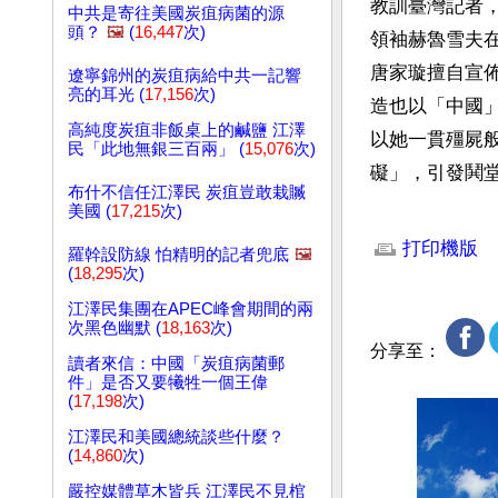
教訓臺灣記者
中共是寄往美國炭疽病菌的源
頭？
🖼️
(
16,447
次)
領袖赫魯雪夫
唐家璇擅自宣
遼寧錦州的炭疽病給中共一記響
亮的耳光 (
17,156
次)
造也以「中國
高純度炭疽非飯桌上的鹹鹽 江澤
以她一貫殭屍
民「此地無銀三百兩」 (
15,076
次)
礙」，引發鬨
布什不信任江澤民 炭疽豈敢栽贓
美國 (
17,215
次)
文章網址: http://w
打印機版
羅幹設防線 怕精明的記者兜底
🖼️
(
18,295
次)
江澤民集團在APEC峰會期間的兩
次黑色幽默 (
18,163
次)
分享至：
讀者來信：中國「炭疽病菌郵
件」是否又要犧牲一個王偉
(
17,198
次)
江澤民和美國總統談些什麼？
(
14,860
次)
嚴控媒體草木皆兵 江澤民不見棺