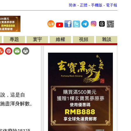
简体
-
正體
-
手機版
-
電子報
專題
寰宇
維權
視頻
雜談
據說，這是自
，施盡渾身解數。