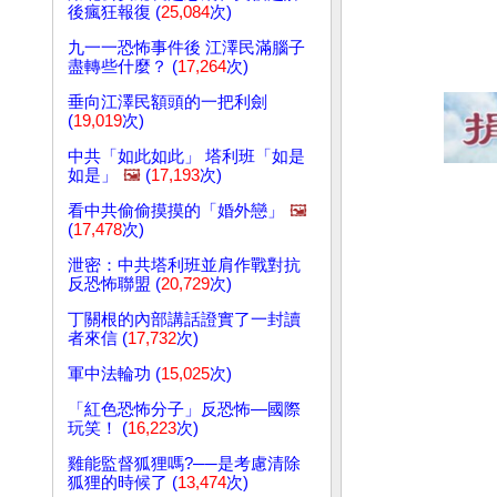
後瘋狂報復 (
25,084
次)
九一一恐怖事件後 江澤民滿腦子
盡轉些什麼？ (
17,264
次)
垂向江澤民額頭的一把利劍
(
19,019
次)
中共「如此如此」 塔利班「如是
如是」
🖼️
(
17,193
次)
看中共偷偷摸摸的「婚外戀」
🖼️
(
17,478
次)
泄密：中共塔利班並肩作戰對抗
反恐怖聯盟 (
20,729
次)
丁關根的內部講話證實了一封讀
者來信 (
17,732
次)
軍中法輪功 (
15,025
次)
「紅色恐怖分子」反恐怖—國際
玩笑！ (
16,223
次)
雞能監督狐狸嗎?──是考慮清除
狐狸的時候了 (
13,474
次)