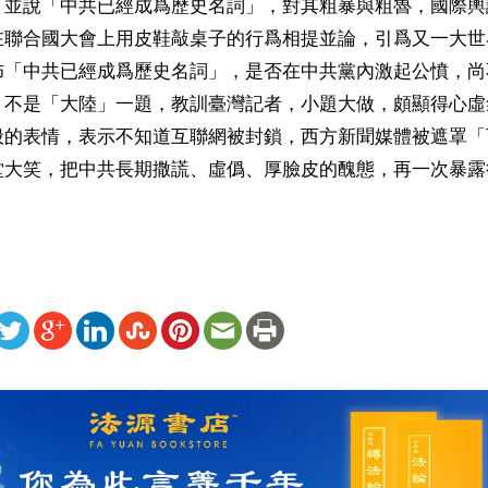
，並說「中共已經成爲歷史名詞」，對其粗暴與粗魯，國際輿
在聯合國大會上用皮鞋敲桌子的行爲相提並論，引爲又一大世
佈「中共已經成爲歷史名詞」，是否在中共黨內激起公憤，尚
」不是「大陸」一題，教訓臺灣記者，小題大做，頗顯得心虛
般的表情，表示不知道互聯網被封鎖，西方新聞媒體被遮罩「
堂大笑，把中共長期撒謊、虛僞、厚臉皮的醜態，再一次暴露
ww.renminbao.com/rmb/articles/2001/10/24/16599b.html