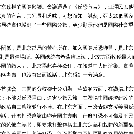
北京政權的國際影響。會議通過了《反恐宣言》，江澤民以他
二頁的宣言，其冗長和乏味，可想而知。誠然，亞太20個國
當局確實也撈到了一些國際分數，至少顯示他們是國際社會重
美關係，是北京當局的苦心所在。加入國際反恐聯盟，是北京
議，則是最佳場所。美國總統布希蒞臨上海，北京方面收穫最大
美國的敵人」。北京爲此喜極欲狂，在報道中大肆渲染。臺灣
策略考慮，也沒有出面說話，北京感到十分滿意。
美首腦會，其間的分歧卻十分明顯。華盛頓方面，在讚揚北京
京：不能以反恐爲由，迫害少數民族；在讚揚中國經濟建設的
與政治自由應該並行不悖。在北京方面，一邊表態支援美國反
廢話，什麼打恐應該由聯合國主導啦，什麼打恐不可傷及平民
式的恐怖主義啦，即要求打擊包括由北京定義和栽髒的新疆獨
北京對美國在阿富汗打恐，從而影響中亞地區戰略格局的焦慮