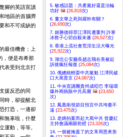
5. 敏感話題：共產黨好還是法輪
蹩腳的英語宣讀
功好
🖼️
(
26,818
次)
家和地區的首腦齊
6. 董文華之死與羅幹有關？
(
26,690
次)
要和不可或缺的
7. 姬勝德得罪江澤民遭重判 許寒
冰救子心切自殺未遂 (
26,527
次)
8. 香港上流社會荒淫生活大曝光
的最佳機會；上
(
25,922
次)
的，便是布希那
9. 湖北公安廳長趙志飛在美被起
訴後瘋狂報復 (
25,084
次)
代表受到北京打
10. 俄總統輕耍中共黨魁 江澤民破
口大罵普京 (
24,087
次)
11. 中央宣講團貴州成啞巴 李瑞環
支援反恐的同
爆外商賄賂中共高層
🖼️
(
23,650
次)
同時，卻提醒北
12. 鳳凰衛視節目預言中共垮臺不
恐打恐，一邊卻
遠 (
23,475
次)
和無辜啦，什麼
13. 老媽拍案而起大罵中共 曾慶紅
主持會議兩眼乾瞪 (
23,326
次)
立運動，等等。
14. 一個被掩蓋了的文革周恩來形
和不安。一句
象 (
22,205
次)