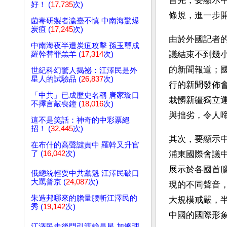
首先，要顯示中
好！ (
17,735
次)
條規，進一步
菌毒研製者瀛臺不慎 中南海驚爆
炭疽 (
17,245
次)
由於外國記者
中南海夜半遭炭疽攻擊 孫玉璽成
議結束不到幾
羅幹替罪羔羊 (
17,314
次)
的新聞報道；
世紀科幻驚人揭祕：江澤民是外
星人的試驗品 (
26,837
次)
行的新聞發佈
「中共」已成歷史名稱 唐家璇口
栽髒新疆獨立
不擇言敲喪鐘 (
18,016
次)
與拙劣，令人
這不是笑話：神奇的中彩票絕
招！ (
32,445
次)
其次，要顯示
在布什的高聲譴責中 羅幹又升官
了 (
16,042
次)
浦東國際會議
展示於各國首
俄總統輕耍中共黨魁 江澤民破口
大罵普京 (
24,087
次)
現的不同聲音
朱造邦哪來的膽量腰斬江澤民的
大規模戒嚴，
秀 (
19,142
次)
中國的國際形
江澤民走後門引渡賴昌星 加總理