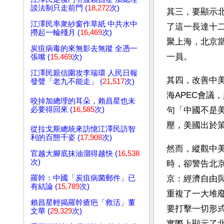
談法制只走前門 (
18,272
次)
其三，要顯示
江澤民率衆紗窗作草紙 中共水中
了這一長達十
撈起一輪殘月 (
16,469
次)
聚上海，北京
炭疽病毒的來無影去無蹤 全憑一
一員。
張嘴 (
15,469
次)
江澤民親信圍攻李瑞環 人民日報
其四，改善中
發聲「老九不能走」 (
21,517
次)
海APEC會
咬掉加總理的耳朵，賴昌星也未
必要得回來 (
16,585
次)
句「中國不是
壓，美國出於
從拉戈斯總統來訪憶江澤民訪智
利的百態千姿 (
17,908
次)
然而，縱觀中
官越大腳底抹油溜得越快 (
16,538
次)
時，卻警告北
羅幹：中國「炭疽病菌郵件」已
京：經濟自由
有結論 (
15,789
次)
重複了一大堆
賴昌星輕揭羅幹瘡疤「救活」董
要打擊一切形
文華 (
29,329
次)
實際上顯示了