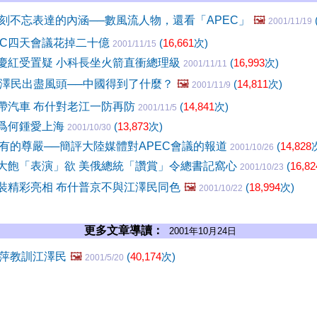
刻不忘表達的內涵──數風流人物，還看「APEC」
🖼️
2001/11/19
EC四天會議花掉二十億
(
16,661
次)
2001/11/15
曾慶紅受置疑 小科長坐火箭直衝總理級
(
16,993
次)
2001/11/11
 江澤民出盡風頭──中國得到了什麼？
🖼️
(
14,811
次)
2001/11/9
自帶汽車 布什對老江一防再防
(
14,841
次)
2001/11/5
幫爲何鍾愛上海
(
13,873
次)
2001/10/30
有的尊嚴──簡評大陸媒體對APEC會議的報道
(
14,828
2001/10/26
民大飽「表演」欲 美俄總統「讚賞」令總書記窩心
(
16,82
2001/10/23
唐裝精彩亮相 布什普京不與江澤民同色
🖼️
(
18,994
次)
2001/10/22
更多文章導讀：
2001年10月24日
萍教訓江澤民
🖼️
(
40,174
次)
2001/5/20