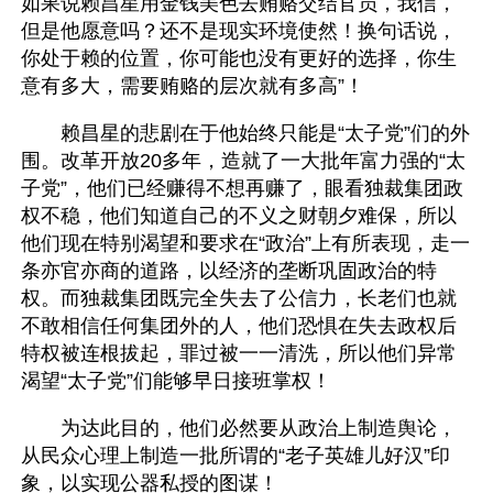
如果说赖昌星用金钱美色去贿赂交结官员，我信，
但是他愿意吗？还不是现实环境使然！换句话说，
你处于赖的位置，你可能也没有更好的选择，你生
意有多大，需要贿赂的层次就有多高”！
　　赖昌星的悲剧在于他始终只能是“太子党”们的外
围。改革开放20多年，造就了一大批年富力强的“太
子党”，他们已经赚得不想再赚了，眼看独裁集团政
权不稳，他们知道自己的不义之财朝夕难保，所以
他们现在特别渴望和要求在“政治”上有所表现，走一
条亦官亦商的道路，以经济的垄断巩固政治的特
权。而独裁集团既完全失去了公信力，长老们也就
不敢相信任何集团外的人，他们恐惧在失去政权后
特权被连根拔起，罪过被一一清洗，所以他们异常
渴望“太子党”们能够早日接班掌权！
　　为达此目的，他们必然要从政治上制造舆论，
从民众心理上制造一批所谓的“老子英雄儿好汉”印
象，以实现公器私授的图谋！