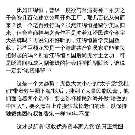
　　比如江绵恒，曾经一度欲与台湾商神王永庆之
子合资几百亿建立公司开办工厂，那几百亿从何而
来？换一个老百姓行吗？虽然江绵恒是留学美国归
来，但台湾商神与之合作不是冲着江泽民这个金字
大招牌吗？再说句不好听的，江绵恒留学美国数
载，那些巨额花费是一个清廉共产官员家庭能够负
担得起的吗？别看江绵恒回国后尚无寸土之功，可
是眨眼间就成为副部级的社会科学院副院长，谁说
一定要“论资排辈”？
　　这是一个大趋势：无数大大小小的“太子党”党棍
们“带着救生圈下海”以后，搜刮了大量民脂民膏，他
们面临着两个选择：要么选择移民到海外做“骄傲的
中国人”，要么漂白上岸接独裁长老们的班，以保持
独裁集团特权如香港一样“50年不变”！
　　这才是所谓“吸收优秀资本家入党”的真正意图！