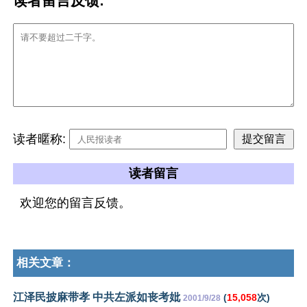
读者留言反馈:
读者暱称:
读者留言
欢迎您的留言反馈。
相关文章：
江泽民披麻带孝 中共左派如丧考妣
(
15,058
次)
2001/9/28