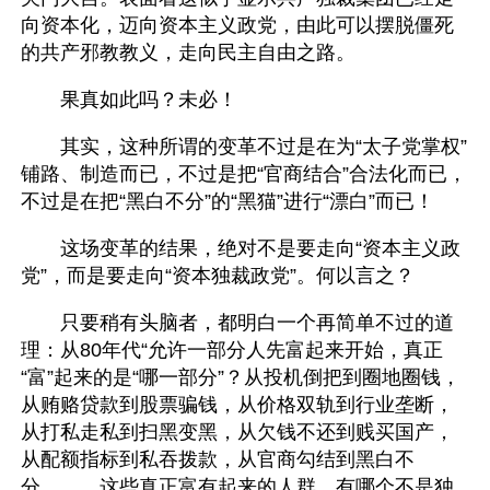
向资本化，迈向资本主义政党，由此可以摆脱僵死
的共产邪教教义，走向民主自由之路。
　　果真如此吗？未必！
　　其实，这种所谓的变革不过是在为“太子党掌权”
铺路、制造而已，不过是把“官商结合”合法化而已，
不过是在把“黑白不分”的“黑猫”进行“漂白”而已！
　　这场变革的结果，绝对不是要走向“资本主义政
党”，而是要走向“资本独裁政党”。何以言之？
　　只要稍有头脑者，都明白一个再简单不过的道
理：从80年代“允许一部分人先富起来开始，真正
“富”起来的是“哪一部分”？从投机倒把到圈地圈钱，
从贿赂贷款到股票骗钱，从价格双轨到行业垄断，
从打私走私到扫黑变黑，从欠钱不还到贱买国产，
从配额指标到私吞拨款，从官商勾结到黑白不
分、、、这些真正富有起来的人群，有哪个不是独