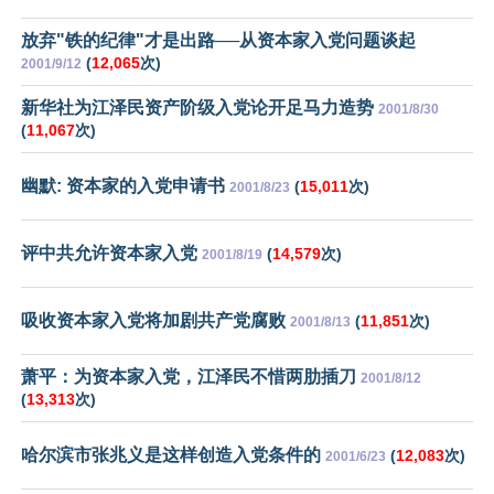
放弃"铁的纪律"才是出路──从资本家入党问题谈起
(
12,065
次)
2001/9/12
新华社为江泽民资产阶级入党论开足马力造势
2001/8/30
(
11,067
次)
幽默: 资本家的入党申请书
(
15,011
次)
2001/8/23
评中共允许资本家入党
(
14,579
次)
2001/8/19
吸收资本家入党将加剧共产党腐败
(
11,851
次)
2001/8/13
萧平：为资本家入党，江泽民不惜两肋插刀
2001/8/12
(
13,313
次)
哈尔滨市张兆义是这样创造入党条件的
(
12,083
次)
2001/6/23