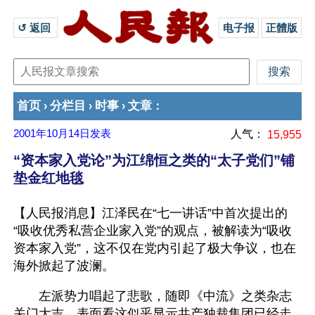
↺ 返回 
电子报
正體版
首页
分栏目
时事
文章
›
›
›
：
2001年10月14日
发表
人气：
15,955
“资本家入党论”为江绵恒之类的“太子党们”铺
垫金红地毯
【人民报消息】江泽民在“七一讲话”中首次提出的
“吸收优秀私营企业家入党”的观点，被解读为“吸收
资本家入党”，这不仅在党内引起了极大争议，也在
海外掀起了波澜。
　　左派势力唱起了悲歌，随即《中流》之类杂志
关门大吉。表面看这似乎显示共产独裁集团已经走