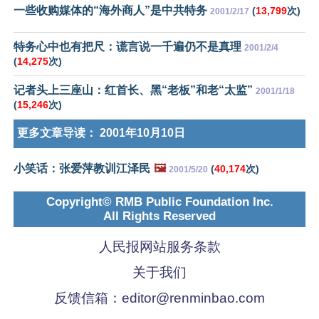
一些收购媒体的“海外商人”是中共特务
(
13,799
次)
2001/2/17
特务心中也有把尺：谎言说一千遍仍不是真理
2001/2/4
(
14,275
次)
记者头上三座山：红首长、黑“老板”和老“太监”
2001/1/18
(
15,246
次)
更多文章导读：
2001年10月10日
小笑话：张爱萍教训江泽民
🖼️
(
40,174
次)
2001/5/20
Copyright© RMB Public Foundation Inc.
All Rights Reserved
人民报网站服务条款
关于我们
反馈信箱：
editor@renminbao.com