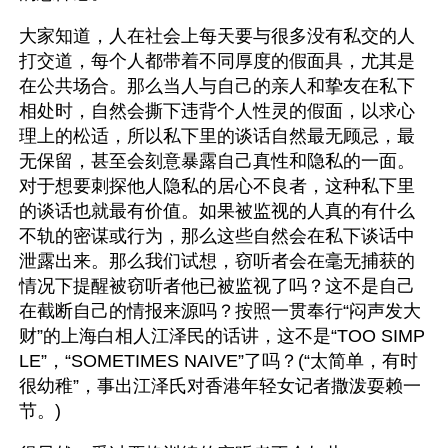
大家知道，人在社会上每天要与很多没有私交的人
打交道，每个人都带着不同厚度的假面具，尤其是
在公共场合。那么当人与自己的亲人和挚友在私下
相处时，自然会撕下违背个人性灵的假面，以求心
理上的松适，所以私下里的谈话自然最无顾忌，最
无保留，甚至会刻意暴露自己真性和隐私的一面。
对于想要刺探他人隐私的居心不良者，这种私下里
的谈话也就最有价值。如果被监视的人真的有什么
不轨的密谋或行为，那么这些自然会在私下谈话中
泄露出来。那么我们试想，窃听者会在毫无捕获的
情况下提醒被窃听者他已被监视了吗？这不是自己
在截断自己的情报来源吗？按照一贯奉行“闷声发大
财”的上海白相人江泽民的话讲，这不是“TOO SIMP
LE”，“SOMETIMES NAIVE”了吗？(“太简单，有时
很幼稚”，事出江泽氏对香港年轻女记者撒泼耍赖一
节。)