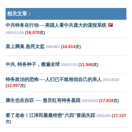
相关文章：
中共特务在行动──美国人看中共庞大的谍报系统
🖼️
(
16,078
次)
2001/11/10
皇上脚臭 急死太监
(
16,614
次)
2001/8/7
中共, 特务种子，撒遍全球
(
11,946
次)
2001/7/10
特务政治的恐怖──人们已不敢相信自己的亲人
2001/5/18
(
12,957
次)
康生也在自叹 ── 曾庆红有特务基因
(
17,818
次)
2001/6/30
要了老命！江泽民最最绝密“六四”要函失踪
(
17,137
2001/4/5
次)