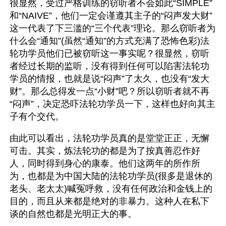
很显然，受过严格训练的窃听者不会如此“SIMPLE”
和“NAIVE”，他们一定会谨遵其主子的“闷声发大财”
这一代表了下三滥的“三个代表”理论。那么窃听者为
什么会“通知”(虽然“通知”的方式充满了恐怖色彩)法
轮功学员他们已被窃听这一事实呢？很显然，窃听
者经过长期的监听，没有得到任何可以陷害法轮功
学员的情报，也就是说“闷声”了太久，也没有“发大
财”。那么总得发一点“小财”吧？所以窃听者就不再
“闷声”，决定恐吓法轮功学员一下，这样也好向其主
子有个交代。
由此可以看出，法轮功学员真的是堂堂正正，无懈
可击。其实，炼法轮功的都是为了按真善忍作好
人，同时得到身心的康泰。他们这两年的所作所
为，也都是为中国大陆的法轮功学员(很多是退休的
老头、老太太)喊冤呼救，没有任何政治和金钱上的
目的，而且从来都是绝对的非暴力。这种人在私下
谈的自然也都是光明正大的事。