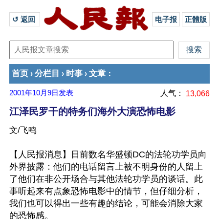
↺ 返回 
电子报
正體版
首页
分栏目
时事
文章
›
›
›
：
2001年10月9日
发表
人气：
13,066
江泽民罗干的特务们海外大演恐怖电影
文/飞鸣
【人民报消息】日前数名华盛顿DC的法轮功学员向
外界披露：他们的电话留言上被不明身份的人留上
了他们在非公开场合与其他法轮功学员的谈话。此
事听起来有点象恐怖电影中的情节，但仔细分析，
我们也可以得出一些有趣的结论，可能会消除大家
的恐怖感。