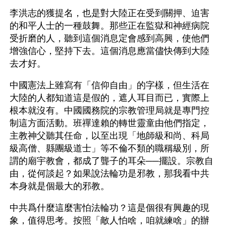
李洪志的獲提名，也是對大陸正在受到關押、迫害
的和平人士的一種鼓舞。那些正在監獄和神經病院
受折磨的人，聽到這個消息定會感到高興，使他們
增強信心，堅持下去。這個消息應當儘快傳到大陸
去才好。 
中國憲法上雖寫有「信仰自由」的字樣，但生活在
大陸的人都知道這是假的，遮人耳目而已，實際上
根本就沒有。中國國務院的宗教管理局就是專門控
制這方面活動。班禪達賴的轉世靈童由他們指定，
主教神父聽其任命，以至出現「地師級和尚、科局
級高僧、縣團級道士」等不倫不類的職稱級別，所
謂的廟宇教會，都成了聾子的耳朵──擺設。宗教自
由，從何談起？如果說法輪功是邪教，那我看中共
本身就是個最大的邪教。
中共爲什麼這麼害怕法輪功？這是個很有興趣的現
象，值得思考。按照「敵人怕啥，咱就練啥」的辦