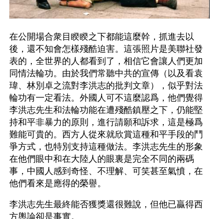
在公開場合衆目睽睽之下都能這麼幹，抓進去以
後，還不知會怎樣殘酷迫害。這張照片是美聯社發
表的，全世界的人都看到了，相信它會讓人們更加
同情法輪功。由於我們常聽中共的宣傳（以及看袁
瑋、林別卓之流對李洪志的批判文章），似乎對法
輪功有一定看法。外國人可不這麼認爲，他們覺得
李洪志先生和法輪功能在遭殘酷鎮壓之下，仍能堅
持和平非暴力的原則，進行請願和訴求，這是極爲
難能可貴的。西方人從來就欣賞這種和平手段的鬥
爭方式，也特別支持這種做法。李洪志先生的形象
在他們眼中和在大陸人的眼裏是完全不同的兩碼
事，中國人感到奇怪、不理解、可笑甚至氣憤，在
他們看來是應得的榮譽。
李洪志先生最終能否獲獎還很難說，但他已贏得西
方輿論卻是事實。 