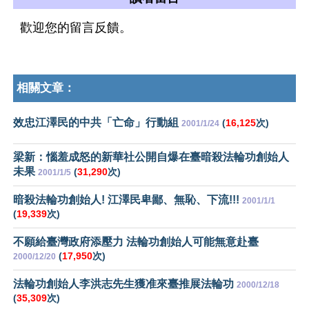
歡迎您的留言反饋。
相關文章：
效忠江澤民的中共「亡命」行動組
(
16,125
次)
2001/1/24
梁新：惱羞成怒的新華社公開自爆在臺暗殺法輪功創始人
未果
(
31,290
次)
2001/1/5
暗殺法輪功創始人! 江澤民卑鄙、無恥、下流!!!
2001/1/1
(
19,339
次)
不願給臺灣政府添壓力 法輪功創始人可能無意赴臺
(
17,950
次)
2000/12/20
法輪功創始人李洪志先生獲准來臺推展法輪功
2000/12/18
(
35,309
次)