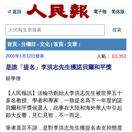
↺ 返回 
電子報
简体版
首頁
分欄目
文化
首頁
文章
›
›
|
›
：
2001年1月12日
發表
人氣：
63,353
是誰「提名」李洪志先生獲諾貝爾和平獎
留學僧
【人民報訊】法輪功創始人李洪志先生被世界五十
多名教授、學者和專家，一致提名爲下一年度的諾
貝爾和平獎候選人，此事在大陸和海外華人中引起
頗大反響，見仁見智，不一而足。 
筆者直言不諱，是對李洪志先生獲提名表支持態度