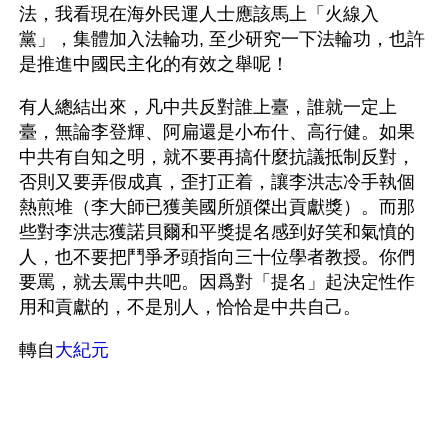
法，我看現在海外民運人士應該馬上「火線入
黨」，集體加入法輪功, 至少研究一下法輪功，也許
是推進中國民主化的有效之舉呢！ 
有人總結出來，凡中共反對誰上臺，誰就一定上
臺，無論李登輝、阿扁還是小布什、高行健。如果
中共有自知之明，就不要再搞什麼抗議抵制反對，
否則又要弄假成真，歪打正着，讓李洪志冷手執個
熱煎堆（李大師已獲美國所頒傑出貢獻獎）。而那
些對李洪志獲諾貝爾和平獎提名感到好笑和氣憤的
人，也不要把鬥爭矛頭指向三十位學者教授。你們
要罵，就去罵中共吧。因爲對「提名」起決定性作
用和貢獻的，不是別人，恰恰是中共自己。
轉自
大紀元