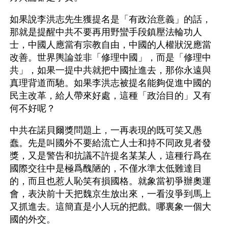
如果說李洪志先生獲提名是「有政治意義」的話，
那就是提醒中共不要再用野蠻手段鎮壓法輪功人
士，中國人應當有宗教自由，中國的人權狀況應當
改善。世界輿論並非「修理中國」，而是「修理中
共」，如果一提中共就把中國扯進去，那你永遠與
真理背道而馳。如果李洪志被提名能夠促進中國的
民主改革，給人帶來好處，這種「政治目的」又有
何不好呢？ 
中共在諾貝爾獎問題上，一再表現的既可笑又愚
蠢。先是叫國外不要給流亡人士和持不同政見者發
獎，又是警告和抗議不許提名某某人，這種行爲在
國際交往中是極爲醜陋的，不僅水準太低難達目
的，而且也惹人恥笑有損國格。就象當初爭辦奧運
會，表決前十天把魏京生放出來，一看沒爭到馬上
又抓進去。這簡直是小人玩的把戲。哪裏象一個大
國的外交。 