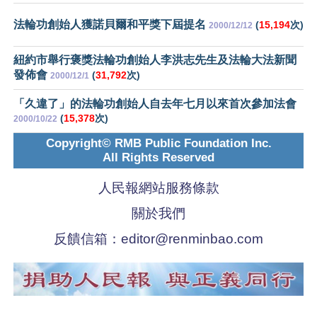
法輪功創始人獲諾貝爾和平獎下屆提名
(
15,194
次)
2000/12/12
紐約市舉行褒獎法輪功創始人李洪志先生及法輪大法新聞
發佈會
(
31,792
次)
2000/12/1
「久違了」的法輪功創始人自去年七月以來首次參加法會
(
15,378
次)
2000/10/22
Copyright© RMB Public Foundation Inc.
All Rights Reserved
人民報網站服務條款
關於我們
反饋信箱：
editor@renminbao.com