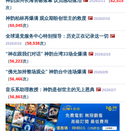
神韵加州长滩售罄落幕 议员感动落泪
🖼️
（
62,515
2026/2/11
次）
神韵柏林再爆满 观众期盼创世主的救度
🖼️
2026/2/10
（
60,045
次）
全球退党服务中心特别报导：历史正在记录这一切
🖼️
（
58,538
次）
2026/2/10
“神在跟我们对话” 神韵台湾33场全爆满
🖼️
2026/2/10
（
56,223
次）
“佛光加持整场观众” 神韵台中连场爆满
🖼️
2026/2/9
（
56,466
次）
音乐系助理教授：神韵是创世主的无上恩典
🖼️
2026/2/7
（
56,863
次）