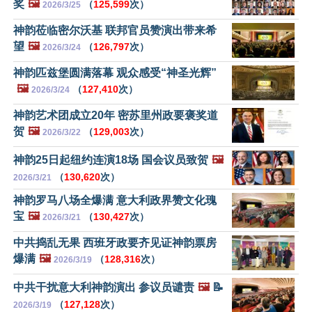
奖
🖼️
（
125,599
次）
2026/3/25
神韵莅临密尔沃基 联邦官员赞演出带来希
望
🖼️
（
126,797
次）
2026/3/24
神韵匹兹堡圆满落幕 观众感受“神圣光辉”
🖼️
（
127,410
次）
2026/3/24
神韵艺术团成立20年 密苏里州政要褒奖道
贺
🖼️
（
129,003
次）
2026/3/22
神韵25日起纽约连演18场 国会议员致贺
🖼️
（
130,620
次）
2026/3/21
神韵罗马八场全爆满 意大利政界赞文化瑰
宝
🖼️
（
130,427
次）
2026/3/21
中共捣乱无果 西班牙政要齐见证神韵票房
爆满
🖼️
（
128,316
次）
2026/3/19
中共干扰意大利神韵演出 参议员谴责
🖼️
📝
（
127,128
次）
2026/3/19