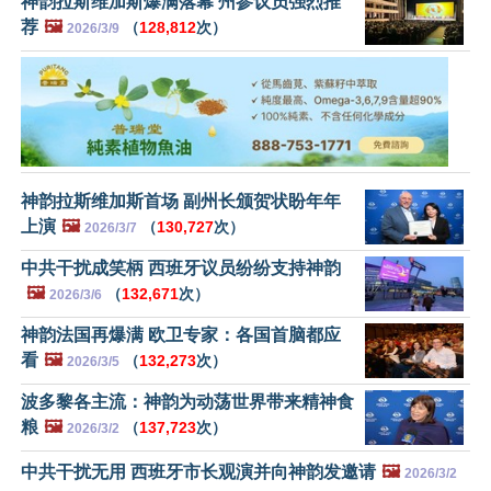
神韵拉斯维加斯爆满落幕 州参议员强烈推
荐
🖼️
（
128,812
次）
2026/3/9
神韵拉斯维加斯首场 副州长颁贺状盼年年
上演
🖼️
（
130,727
次）
2026/3/7
中共干扰成笑柄 西班牙议员纷纷支持神韵
🖼️
（
132,671
次）
2026/3/6
神韵法国再爆满 欧卫专家：各国首脑都应
看
🖼️
（
132,273
次）
2026/3/5
波多黎各主流：神韵为动荡世界带来精神食
粮
🖼️
（
137,723
次）
2026/3/2
中共干扰无用 西班牙市长观演并向神韵发邀请
🖼️
2026/3/2