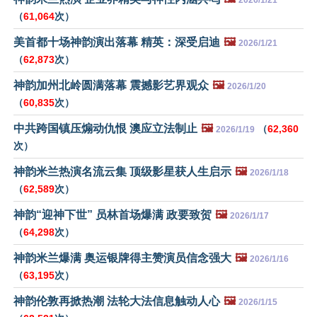
（
61,064
次）
美首都十场神韵演出落幕 精英：深受启迪
🖼️
2026/1/21
（
62,873
次）
神韵加州北岭圆满落幕 震撼影艺界观众
🖼️
2026/1/20
（
60,835
次）
中共跨国镇压煽动仇恨 澳应立法制止
🖼️
（
62,360
2026/1/19
次）
神韵米兰热演名流云集 顶级影星获人生启示
🖼️
2026/1/18
（
62,589
次）
神韵“迎神下世” 员林首场爆满 政要致贺
🖼️
2026/1/17
（
64,298
次）
神韵米兰爆满 奥运银牌得主赞演员信念强大
🖼️
2026/1/16
（
63,195
次）
神韵伦敦再掀热潮 法轮大法信息触动人心
🖼️
2026/1/15