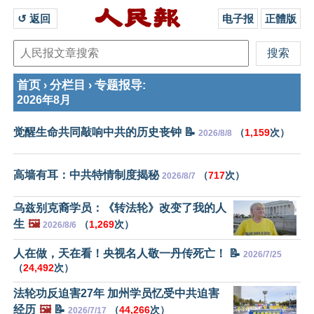
↺ 返回 
电子报
正體版
首页
分栏目
专题报导
›
›
:
2026年8月
觉醒生命共同敲响中共的历史丧钟 📝
（
1,159
次）
2026/8/8
高墙有耳：中共特情制度揭秘
（
717
次）
2026/8/7
乌兹别克裔学员：《转法轮》改变了我的人
生
🖼️
（
1,269
次）
2026/8/6
人在做，天在看！央视名人敬一丹传死亡！ 📝
2026/7/25
（
24,492
次）
法轮功反迫害27年 加州学员忆受中共迫害
经历
🖼️
📝
（
44,266
次）
2026/7/17