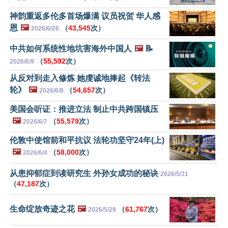
神韵重返多伦多首场爆满 议员祝贺 华人感
恩
🖼️
（
43,545
次）
2026/6/26
中共如何系统性地坑害海外中国人
🖼️
📝
（
55,592
次）
2026/6/9
从反对到走入修炼 她虔诚地捧起《转法
轮》
🖼️
（
54,657
次）
2026/6/8
美国会听证：推进立法 制止中共跨国镇压
🖼️
（
55,579
次）
2026/6/7
伦敦中使馆前和平抗议 法轮功坚守24年(上)
🖼️
（
58,000
次）
2026/6/4
从患抑郁症到读研究生 外孙女成功的秘诀
2026/5/31
（
47,187
次）
生命绽放奇迹之花
🖼️
（
61,767
次）
2026/5/29