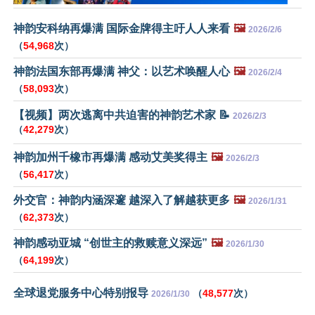
神韵安科纳再爆满 国际金牌得主吁人人来看
🖼️
2026/2/6
（
54,968
次）
神韵法国东部再爆满 神父：以艺术唤醒人心
🖼️
2026/2/4
（
58,093
次）
【视频】两次逃离中共迫害的神韵艺术家 📝
2026/2/3
（
42,279
次）
神韵加州千橡市再爆满 感动艾美奖得主
🖼️
2026/2/3
（
56,417
次）
外交官：神韵内涵深邃 越深入了解越获更多
🖼️
2026/1/31
（
62,373
次）
神韵感动亚城 “创世主的救赎意义深远”
🖼️
2026/1/30
（
64,199
次）
全球退党服务中心特别报导
（
48,577
次）
2026/1/30