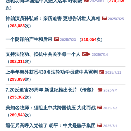
法轮功向45国递中共恶人名单 吁制裁
🖼️
（
270,265
2025/8/3
次）
神韵演员孙弘威：亲历迫害 更想告诉世人真相
🖼️
2025/7/25
（
268,083
次）
一个阴谋的产生和后果
🖼️
（
310,054
次）
2025/7/23
支持法轮功、抵抗中共关乎每一个人
🖼️▶️
2025/7/14
（
302,311
次）
上半年海外获悉430名法轮功学员遭中共冤判
🖼️
2025/7/11
（
293,699
次）
7.20反迫害26周年 新世纪推出长片《传递》
🖼️
2025/7/4
（
295,362
次）
美知名牧师：须阻止中共跨国镇压 为此而战
🖼️
2025/7/2
（
289,543
次）
退伍兵高呼入党错了 胡平：中共是骗子集团
🖼️
2025/7/1