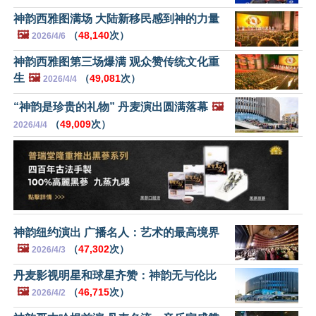
神韵西雅图满场 大陆新移民感到神的力量
🖼️
（
48,140
次）
2026/4/6
神韵西雅图第三场爆满 观众赞传统文化重
生
🖼️
（
49,081
次）
2026/4/4
“神韵是珍贵的礼物” 丹麦演出圆满落幕
🖼️
（
49,009
次）
2026/4/4
神韵纽约演出 广播名人：艺术的最高境界
🖼️
（
47,302
次）
2026/4/3
丹麦影视明星和球星齐赞：神韵无与伦比
🖼️
（
46,715
次）
2026/4/2