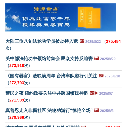
大陆三位八旬法轮功学员被劫持入狱
🖼️
（
275,484
2025/8/22
次）
美中部法轮功中领馆前集会 民众支持反迫害
🖼️
2025/8/20
（
273,918
次）
《国有器官》放映满周年 台湾车队游行引关注
🖼️
2025/8/10
（
272,703
次）
警民之夜 纽约政要关注中共跨国镇压神韵
🖼️▶️
2025/8/7
（
271,939
次）
真善忍走入非裔社区 法轮功游行“惊艳全场”
🖼️
2025/8/3
（
270,966
次）