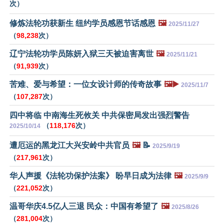
次）
修炼法轮功获新生 纽约学员感恩节话感恩
🖼️
2025/11/27
（
98,238
次）
辽宁法轮功学员陈妍入狱三天被迫害离世
🖼️
2025/11/21
（
91,939
次）
苦难、爱与希望：一位女设计师的传奇故事
🖼️▶️
2025/11/7
（
107,287
次）
四中将临 中南海生死攸关 中共保密局发出强烈警告
（
118,176
次）
2025/10/14
遭厄运的黑龙江大兴安岭中共官员
🖼️
📝
2025/9/19
（
217,961
次）
华人声援《法轮功保护法案》 盼早日成为法律
🖼️
2025/9/9
（
221,052
次）
温哥华庆4.5亿人三退 民众：中国有希望了
🖼️
2025/8/26
（
281,004
次）