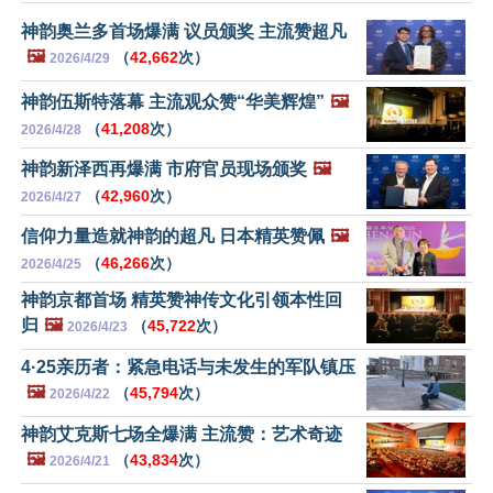
神韵奥兰多首场爆满 议员颁奖 主流赞超凡
🖼️
（
42,662
次）
2026/4/29
神韵伍斯特落幕 主流观众赞“华美辉煌”
🖼️
（
41,208
次）
2026/4/28
神韵新泽西再爆满 市府官员现场颁奖
🖼️
（
42,960
次）
2026/4/27
信仰力量造就神韵的超凡 日本精英赞佩
🖼️
（
46,266
次）
2026/4/25
神韵京都首场 精英赞神传文化引领本性回
归
🖼️
（
45,722
次）
2026/4/23
4·25亲历者：紧急电话与未发生的军队镇压
🖼️
（
45,794
次）
2026/4/22
神韵艾克斯七场全爆满 主流赞：艺术奇迹
🖼️
（
43,834
次）
2026/4/21