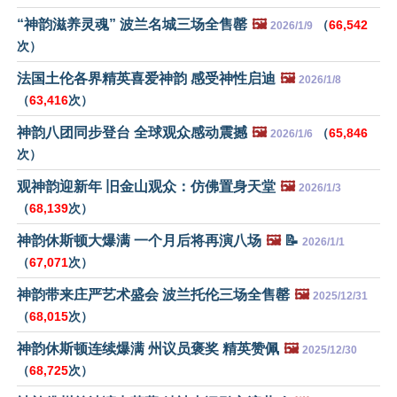
“神韵滋养灵魂” 波兰名城三场全售罄
🖼️
（
66,542
2026/1/9
次）
法国土伦各界精英喜爱神韵 感受神性启迪
🖼️
2026/1/8
（
63,416
次）
神韵八团同步登台 全球观众感动震撼
🖼️
（
65,846
2026/1/6
次）
观神韵迎新年 旧金山观众：仿佛置身天堂
🖼️
2026/1/3
（
68,139
次）
神韵休斯顿大爆满 一个月后将再演八场
🖼️
📝
2026/1/1
（
67,071
次）
神韵带来庄严艺术盛会 波兰托伦三场全售罄
🖼️
2025/12/31
（
68,015
次）
神韵休斯顿连续爆满 州议员褒奖 精英赞佩
🖼️
2025/12/30
（
68,725
次）