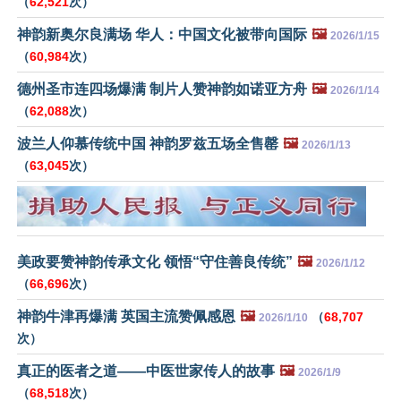
（
62,521
次）
神韵新奥尔良满场 华人：中国文化被带向国际
🖼️
2026/1/15
（
60,984
次）
德州圣市连四场爆满 制片人赞神韵如诺亚方舟
🖼️
2026/1/14
（
62,088
次）
波兰人仰慕传统中国 神韵罗兹五场全售罄
🖼️
2026/1/13
（
63,045
次）
美政要赞神韵传承文化 领悟“守住善良传统”
🖼️
2026/1/12
（
66,696
次）
神韵牛津再爆满 英国主流赞佩感恩
🖼️
（
68,707
2026/1/10
次）
真正的医者之道——中医世家传人的故事
🖼️
2026/1/9
（
68,518
次）