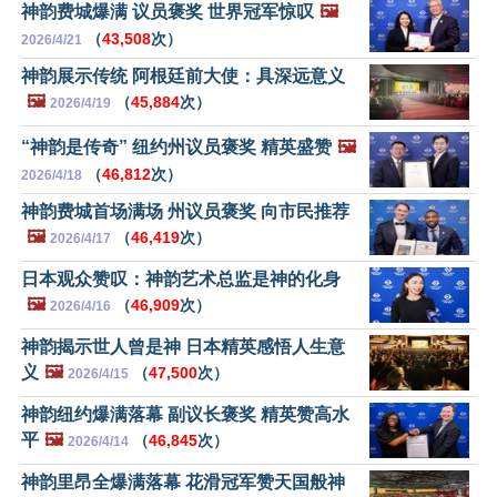
神韵费城爆满 议员褒奖 世界冠军惊叹
🖼️
（
43,508
次）
2026/4/21
神韵展示传统 阿根廷前大使：具深远意义
🖼️
（
45,884
次）
2026/4/19
“神韵是传奇” 纽约州议员褒奖 精英盛赞
🖼️
（
46,812
次）
2026/4/18
神韵费城首场满场 州议员褒奖 向市民推荐
🖼️
（
46,419
次）
2026/4/17
日本观众赞叹：神韵艺术总监是神的化身
🖼️
（
46,909
次）
2026/4/16
神韵揭示世人曾是神 日本精英感悟人生意
义
🖼️
（
47,500
次）
2026/4/15
神韵纽约爆满落幕 副议长褒奖 精英赞高水
平
🖼️
（
46,845
次）
2026/4/14
神韵里昂全爆满落幕 花滑冠军赞天国般神