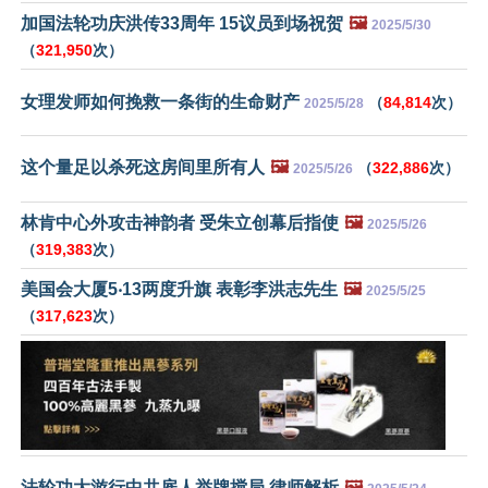
加国法轮功庆洪传33周年 15议员到场祝贺
🖼️
2025/5/30
（
321,950
次）
女理发师如何挽救一条街的生命财产
（
84,814
次）
2025/5/28
这个量足以杀死这房间里所有人
🖼️
（
322,886
次）
2025/5/26
林肯中心外攻击神韵者 受朱立创幕后指使
🖼️
2025/5/26
（
319,383
次）
美国会大厦5‧13两度升旗 表彰李洪志先生
🖼️
2025/5/25
（
317,623
次）
法轮功大游行中共雇人举牌搅局 律师解析
🖼️