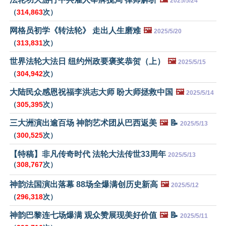
2025/5/24
（
314,863
次）
网格员初学《转法轮》 走出人生磨难
🖼️
2025/5/20
（
313,831
次）
世界法轮大法日 纽约州政要褒奖恭贺（上）
🖼️
2025/5/15
（
304,942
次）
大陆民众感恩祝福李洪志大师 盼大师拯救中国
🖼️
2025/5/14
（
305,395
次）
三大洲演出逾百场 神韵艺术团从巴西返美
🖼️
📝
2025/5/13
（
300,525
次）
【特稿】非凡传奇时代 法轮大法传世33周年
2025/5/13
（
308,767
次）
神韵法国演出落幕 88场全爆满创历史新高
🖼️
2025/5/12
（
296,318
次）
神韵巴黎连七场爆满 观众赞展现美好价值
🖼️
📝
2025/5/11