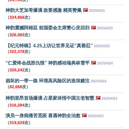
神韵大芝加哥爆满 政要感激 精英赞佩
🖼️
2025/4/25
（
324,866
次）
神韵震撼阿根廷 前国委会主席赞心灵回归
🖼️
2025/4/25
（
326,083
次）
【纪元特稿】4.25上访让世界见证“真善忍”
2025/4/25
（
322,378
次）
“仁爱终会战胜仇恨” 神韵感动瑞典林雪平
🖼️
2025/4/24
（
320,242
次）
崩坏的一带一路 环境高风险区的造坝赌注
2025/4/24
（
82,668
次）
神韵里昂首场爆满 占星家体悟中国古老智慧
🖼️
2025/4/23
（
316,284
次）
演员一身病痛苦觅医 喜遇神韵全治愈
🖼️
2025/4/23
（
319,629
次）