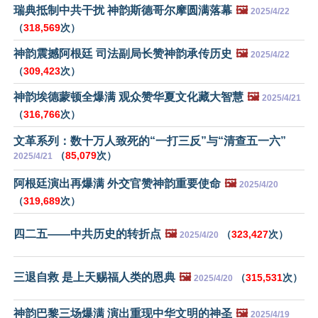
瑞典抵制中共干扰 神韵斯德哥尔摩圆满落幕
🖼️
2025/4/22
（
318,569
次）
神韵震撼阿根廷 司法副局长赞神韵承传历史
🖼️
2025/4/22
（
309,423
次）
神韵埃德蒙顿全爆满 观众赞华夏文化藏大智慧
🖼️
2025/4/21
（
316,766
次）
文革系列：数十万人致死的“一打三反”与“清查五一六”
（
85,079
次）
2025/4/21
阿根廷演出再爆满 外交官赞神韵重要使命
🖼️
2025/4/20
（
319,689
次）
四二五——中共历史的转折点
🖼️
（
323,427
次）
2025/4/20
三退自救 是上天赐福人类的恩典
🖼️
（
315,531
次）
2025/4/20
神韵巴黎三场爆满 演出重现中华文明的神圣
🖼️
2025/4/19