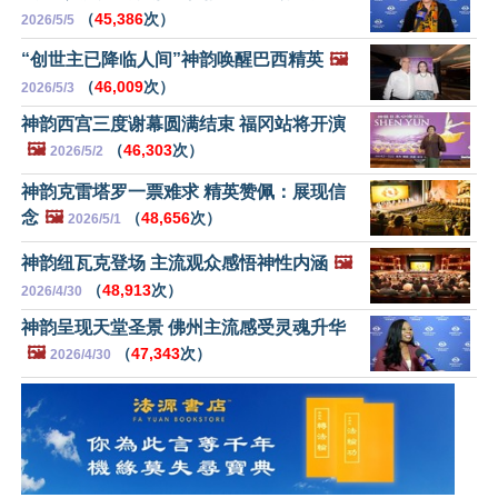
（
45,386
次）
2026/5/5
“创世主已降临人间”神韵唤醒巴西精英
🖼️
（
46,009
次）
2026/5/3
神韵西宫三度谢幕圆满结束 福冈站将开演
🖼️
（
46,303
次）
2026/5/2
神韵克雷塔罗一票难求 精英赞佩：展现信
念
🖼️
（
48,656
次）
2026/5/1
神韵纽瓦克登场 主流观众感悟神性内涵
🖼️
（
48,913
次）
2026/4/30
神韵呈现天堂圣景 佛州主流感受灵魂升华
🖼️
（
47,343
次）
2026/4/30