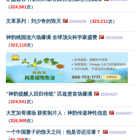
（
324,581
次）
文革系列：刘少奇的毁灭
🖼️
（
323,211
次）
2025/4/28
神韵桃园连六场爆满 全球顶尖科学家盛赞
🖼️
2025/4/28
（
323,110
次）
“神韵提醒人回归传统” 匹兹堡首场爆满
🖼️
2025/4/27
（
324,541
次）
大芝加哥满场 获奖制片人：神韵传递神性信息
🖼️
2025/4/27
（
326,909
次）
一个中国妻子的惊天之问：他是否还活著？
🖼️
2025/4/26
（
84,708
次）