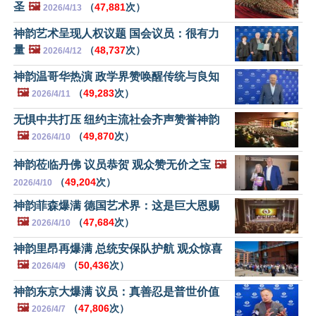
圣
🖼️
（
47,881
次）
2026/4/13
神韵艺术呈现人权议题 国会议员：很有力
量
🖼️
（
48,737
次）
2026/4/12
神韵温哥华热演 政学界赞唤醒传统与良知
🖼️
（
49,283
次）
2026/4/11
无惧中共打压 纽约主流社会齐声赞誉神韵
🖼️
（
49,870
次）
2026/4/10
神韵莅临丹佛 议员恭贺 观众赞无价之宝
🖼️
（
49,204
次）
2026/4/10
神韵菲森爆满 德国艺术界：这是巨大恩赐
🖼️
（
47,684
次）
2026/4/10
神韵里昂再爆满 总统安保队护航 观众惊喜
🖼️
（
50,436
次）
2026/4/9
神韵东京大爆满 议员：真善忍是普世价值
🖼️
（
47,806
次）
2026/4/7