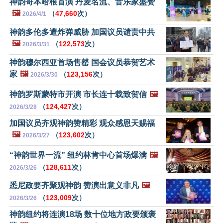
神韵哥本哈根首演 丹麦名流、音乐家盛赞
🖼️
（
47,660
次）
2026/4/1
神韵多伦多遭炸弹威胁 加国议员谴责中共
🖼️
（
122,573
次）
2026/3/31
神韵穆尔西亚首场售罄 国会议员恭贺艺术
家
🖼️
（
123,156
次）
2026/3/30
神韵罗斯蒙特市开演 市长连十载致贺信
🖼️
（
124,427
次）
2026/3/28
加国议员齐观神韵赞精彩 观众感恩天赐福
🖼️
（
123,602
次）
2026/3/27
“神韵世界一流” 纽约林肯中心首场爆满
🖼️
（
128,611
次）
2026/3/26
悉尼政要齐聚观神韵 赞演出意义非凡
🖼️
（
123,009
次）
2026/3/26
神韵纽约将连演18场 数十位地方政要颁褒