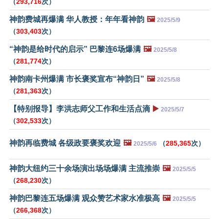
（
293,716
次）
神韵费城再爆满 华人教授：年年看神韵
🖼️
2025/5/9
（
303,403
次）
“神韵是给时代的启示” 巴黎连6场爆满
🖼️
2025/5/8
（
281,774
次）
神韵南卡州爆满 市长褒奖宣布“神韵日”
🖼️
2025/5/8
（
281,363
次）
【特别报导】李洪志师父工作和生活点滴
▶️
2025/5/7
（
302,533
次）
神韵再临费城 各级政要褒奖欢迎
🖼️
（
285,365
次）
2025/5/6
神韵大纽约三十余场演出场场爆满 主流推崇
🖼️
2025/5/5
（
268,230
次）
神韵巴黎连五场爆满 观众赞艺术家水准极高
🖼️
2025/5/5
（
266,368
次）