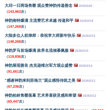
大邱一日两场售罄 观众赞神韵传递善念
🖼️
2026/2/20
（
143,963
次）
神韵南特爆满 主流赞艺术卓越 传递和平
🖼️
2026/2/19
（
147,269
次）
大陆多位人权律师：恭祝李大师新年快乐
🖼️
2026/2/15
（
148,268
次）
神韵罗马首场爆满 政界名流倾慕佩服
🖼️
2026/2/15
（
119,836
次）
神韵展现善良 杰克逊维尔军方观众盛赞
🖼️
2026/2/14
（
91,661
次）
“感谢神韵来到苏格兰”观众感悟传统之美
🖼️
2026/2/13
（
67,236
次）
神韵柏林售罄落幕 艺术界喜获灵感和希望
🖼️
2026/2/12
（
65,447
次）