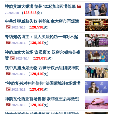
神韵艾城大爆满 德州42场演出圆满落幕
🖼️
（
128,543
次）
2026/3/18
中共炸弹威胁失败 神韵加拿大密市再爆满
🖼️
（
128,538
次）
2026/3/16
专访知名博主：世人欠法轮功一句对不起
🖼️
（
130,161
次）
2026/3/14
神韵加拿大首场 议员褒奖 汉密尔顿精英盛
赞
🖼️
（
129,035
次）
2026/3/14
视中共施压如无物 西班牙议员组团观神韵
🖼️
（
129,416
次）
2026/3/12
“神韵复兴对神的信仰”法国蒙城连9场爆满
🖼️
（
129,430
次）
2026/3/11
神韵瓦伦西亚首场售罄 索菲亚王后再致贺
🖼️
（
129,164
次）
2026/3/10