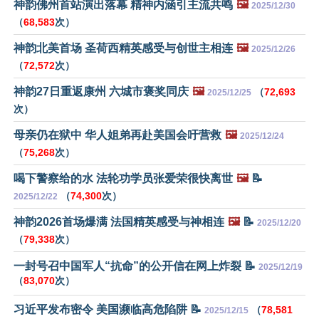
神韵佛州首站演出落幕 精神内涵引主流共鸣
🖼️
2025/12/30
（
68,583
次）
神韵北美首场 圣荷西精英感受与创世主相连
🖼️
2025/12/26
（
72,572
次）
神韵27日重返康州 六城市褒奖同庆
🖼️
（
72,693
2025/12/25
次）
母亲仍在狱中 华人姐弟再赴美国会吁营救
🖼️
2025/12/24
（
75,268
次）
喝下警察给的水 法轮功学员张爱荣很快离世
🖼️
📝
（
74,300
次）
2025/12/22
神韵2026首场爆满 法国精英感受与神相连
🖼️
📝
2025/12/20
（
79,338
次）
一封号召中国军人“抗命”的公开信在网上炸裂 📝
2025/12/19
（
83,070
次）
习近平发布密令 美国濒临高危陷阱 📝
（
78,581
2025/12/15