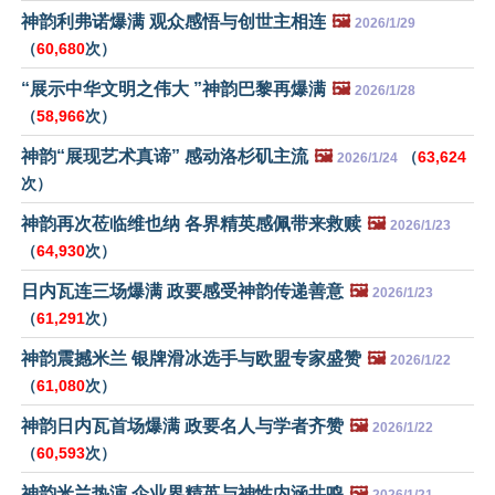
神韵利弗诺爆满 观众感悟与创世主相连
🖼️
2026/1/29
（
60,680
次）
“展示中华文明之伟大 ”神韵巴黎再爆满
🖼️
2026/1/28
（
58,966
次）
神韵“展现艺术真谛” 感动洛杉矶主流
🖼️
（
63,624
2026/1/24
次）
神韵再次莅临维也纳 各界精英感佩带来救赎
🖼️
2026/1/23
（
64,930
次）
日内瓦连三场爆满 政要感受神韵传递善意
🖼️
2026/1/23
（
61,291
次）
神韵震撼米兰 银牌滑冰选手与欧盟专家盛赞
🖼️
2026/1/22
（
61,080
次）
神韵日内瓦首场爆满 政要名人与学者齐赞
🖼️
2026/1/22
（
60,593
次）
神韵米兰热演 企业界精英与神性内涵共鸣
🖼️
2026/1/21