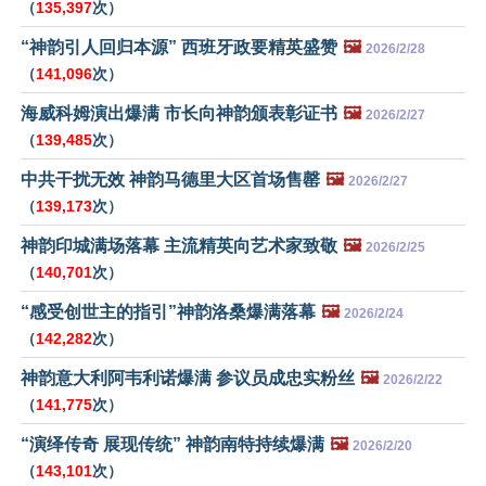
（
135,397
次）
“神韵引人回归本源” 西班牙政要精英盛赞
🖼️
2026/2/28
（
141,096
次）
海威科姆演出爆满 市长向神韵颁表彰证书
🖼️
2026/2/27
（
139,485
次）
中共干扰无效 神韵马德里大区首场售罄
🖼️
2026/2/27
（
139,173
次）
神韵印城满场落幕 主流精英向艺术家致敬
🖼️
2026/2/25
（
140,701
次）
“感受创世主的指引”神韵洛桑爆满落幕
🖼️
2026/2/24
（
142,282
次）
神韵意大利阿韦利诺爆满 参议员成忠实粉丝
🖼️
2026/2/22
（
141,775
次）
“演绎传奇 展现传统” 神韵南特持续爆满
🖼️
2026/2/20
（
143,101
次）