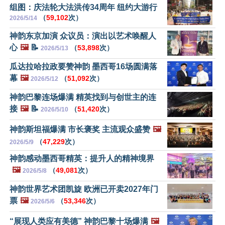
组图：庆法轮大法洪传34周年 纽约大游行
（
59,102
次）
2026/5/14
神韵东京加演 众议员：演出以艺术唤醒人
心
🖼️
📝
（
53,898
次）
2026/5/13
瓜达拉哈拉政要赞神韵 墨西哥16场圆满落
幕
🖼️
（
51,092
次）
2026/5/12
神韵巴黎连场爆满 精英找到与创世主的连
接
🖼️
📝
（
51,420
次）
2026/5/10
神韵斯坦福爆满 市长褒奖 主流观众盛赞
🖼️
（
47,229
次）
2026/5/9
神韵感动墨西哥精英：提升人的精神境界
🖼️
（
49,081
次）
2026/5/8
神韵世界艺术团凯旋 欧洲已开卖2027年门
票
🖼️
（
53,346
次）
2026/5/6
“展现人类应有美德” 神韵巴黎十场爆满
🖼️