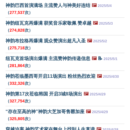
神韵巴西首演满场 主流赞人与神美好连结
🖼️
2025/5/4
（
277,537
次）
神韵纽瓦克再爆满 获奖音乐家敬佩 赞卓越
🖼️
2025/5/3
（
274,828
次）
神韵布拉格再爆满 观众赞演出超凡入圣
🖼️
2025/5/2
（
275,718
次）
纽瓦克首场演出爆满 主流赞神韵传递信息
🖼️
📝
2025/5/1
（
281,864
次）
神韵莅临墨西哥开启11场演出 粉丝热烈欢迎
🖼️
2025/4/30
（
332,326
次）
神韵第17次莅临韩国 开启3城8场演出
🖼️
2025/4/29
（
327,754
次）
“存在至高的神”神韵大芝加哥售罄加座
🖼️
2025/4/29
（
325,805
次）
穿越迫害 神韵艺术家在舞台上找到人生真谛
🖼️
2025/4/28