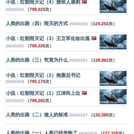
小说：红朝毁灭记（4）接班人遇刺
🖼️
（
798,023
次）
2024/10/23
人类的出路（四）毁灭的方式
（
124,252
次）
2024/10/23
小说：红朝毁灭记（3）王立军化妆出逃
🖼️
（
788,226
次）
2024/10/21
人类的出路（三）究竟为什么
（
128,962
次）
2024/10/21
小说：红朝毁灭记（2）炮轰总书记
（
790,179
次）
2024/10/18
小说：红朝毁灭记（1）江泽民上位
🖼️
（
798,282
次）
2024/10/17
人类的出路（二）做人的标准
（
132,580
次）
2024/10/17
人类的出路（一）人类已经危险了
（
127,326
次）
2024/10/16