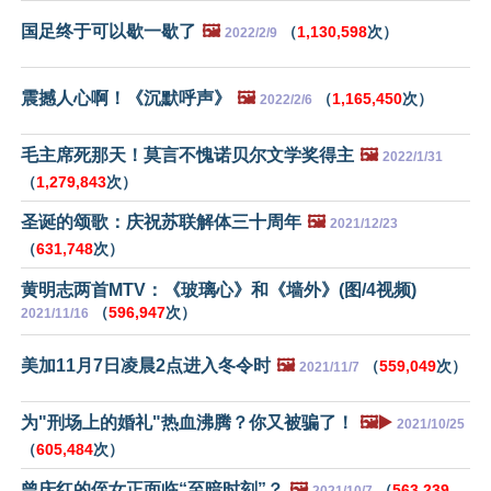
国足终于可以歇一歇了
🖼️
（
1,130,598
次）
2022/2/9
震撼人心啊！《沉默呼声》
🖼️
（
1,165,450
次）
2022/2/6
毛主席死那天！莫言不愧诺贝尔文学奖得主
🖼️
2022/1/31
（
1,279,843
次）
圣诞的颂歌：庆祝苏联解体三十周年
🖼️
2021/12/23
（
631,748
次）
黄明志两首MTV：《玻璃心》和《墙外》(图/4视频)
（
596,947
次）
2021/11/16
美加11月7日凌晨2点进入冬令时
🖼️
（
559,049
次）
2021/11/7
为"刑场上的婚礼"热血沸腾？你又被骗了！
🖼️▶️
2021/10/25
（
605,484
次）
曾庆红的侄女正面临“至暗时刻”？
🖼️
（
563,239
2021/10/7