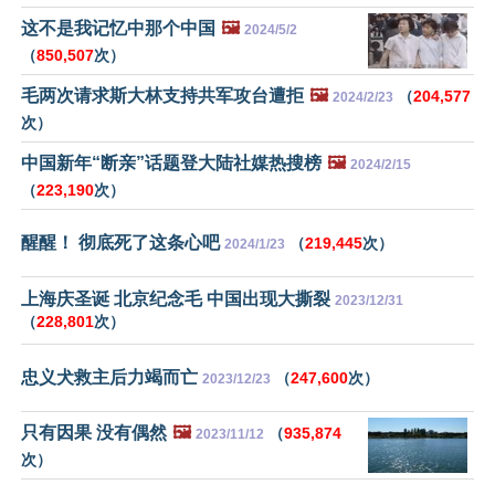
这不是我记忆中那个中国
🖼️
2024/5/2
（
850,507
次）
毛两次请求斯大林支持共军攻台遭拒
🖼️
（
204,577
2024/2/23
次）
中国新年“断亲”话题登大陆社媒热搜榜
🖼️
2024/2/15
（
223,190
次）
醒醒！ 彻底死了这条心吧
（
219,445
次）
2024/1/23
上海庆圣诞 北京纪念毛 中国出现大撕裂
2023/12/31
（
228,801
次）
忠义犬救主后力竭而亡
（
247,600
次）
2023/12/23
只有因果 没有偶然
🖼️
（
935,874
2023/11/12
次）