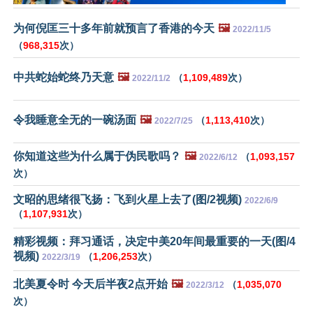
为何倪匡三十多年前就预言了香港的今天
🖼️
2022/11/5
（
968,315
次）
中共蛇始蛇终乃天意
🖼️
（
1,109,489
次）
2022/11/2
令我睡意全无的一碗汤面
🖼️
（
1,113,410
次）
2022/7/25
你知道这些为什么属于伪民歌吗？
🖼️
（
1,093,157
2022/6/12
次）
文昭的思绪很飞扬：飞到火星上去了(图/2视频)
2022/6/9
（
1,107,931
次）
精彩视频：拜习通话，决定中美20年间最重要的一天(图/4
视频)
（
1,206,253
次）
2022/3/19
北美夏令时 今天后半夜2点开始
🖼️
（
1,035,070
2022/3/12
次）