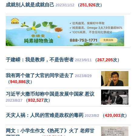
成就别人就是成就自己
（
251,926
次）
2023/11/12
于建嵘：我是教师，不是告密者
（
267,205
次）
2023/9/11
我有两个做了大官的同学进去了
2023/8/29
（
940,886
次）
习近平大撒币却称中国是发展中国家 惹议
（
932,527
次）
2023/8/27
天灾人祸：人民的苦难是政权的毒药
（
420,003
次）
2023/8/2
网文：小学生作文《热死了》火了 老师甘