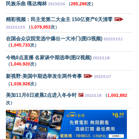
民族乐曲 嘎达梅林
（
285,288
次）
2023/2/16
精彩视频：民主党第二大金主 150亿资产6天清零
🖼️▶️
（
1,079,953
次）
2022/11/15
在国会众议院竞选中爆出一大冷门(图/3视频)
2022/11/11
（
1,045,733
次）
今晚8点直播 名家谈中期选举(图/2视频)
2022/11/8
（
1,040,920
次）
新视野:美国中期选举发生两件奇事
🖼️▶️
2022/11/7
（
1,038,928
次）
美加11月6日凌晨2点进入冬令时
🖼️
（
1,002,882
2022/11/6
次）