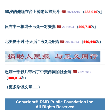
68岁的他跪在台上替老师挨批斗
🖼️
（
483,019
次）
2021/5/16
反右中一根绳子吊死一对夫妻
🖼️
（
460,715
次）
2021/5/3
北美夏令时 今天后半夜2点开始
🖼️
（
446,448
次）
2021/3/13
赵婷一部影片带出了中美两国的社会病
🖼️
2021/3/12
（
408,913
次）
（更多杂谈文章......）
Copyright© RMB Public Foundation Inc.
All Rights Reserved