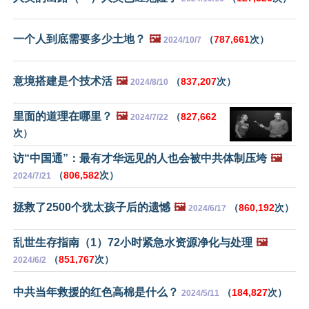
一个人到底需要多少土地？
🖼️
（
787,661
次）
2024/10/7
意境搭建是个技术活
🖼️
（
837,207
次）
2024/8/10
里面的道理在哪里？
🖼️
（
827,662
2024/7/22
次）
访“中国通”：最有才华远见的人也会被中共体制压垮
🖼️
（
806,582
次）
2024/7/21
拯救了2500个犹太孩子后的遗憾
🖼️
（
860,192
次）
2024/6/17
乱世生存指南（1）72小时紧急水资源净化与处理
🖼️
（
851,767
次）
2024/6/2
中共当年救援的红色高棉是什么？
（
184,827
次）
2024/5/11