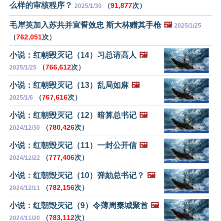
么样的审核程序？
（
91,877
次）
2025/1/30
毛岸英加入苏共并宣誓效忠 斯大林赠其手枪
🖼️
2025/1/25
（
762,051
次）
小说：红朝毁灭记（14）习总请高人
🖼️
（
766,612
次）
2025/1/25
小说：红朝毁灭记（13）乱局如麻
🖼️
（
767,616
次）
2025/1/6
小说：红朝毁灭记（12）暗算总书记
🖼️
（
780,426
次）
2024/12/30
小说：红朝毁灭记（11）一封公开信
🖼️
（
777,406
次）
2024/12/22
小说：红朝毁灭记（10）弹劾总书记？
🖼️
（
782,156
次）
2024/12/11
小说：红朝毁灭记（9）令薄周秦城聚首
🖼️
（
783,112
次）
2024/11/20