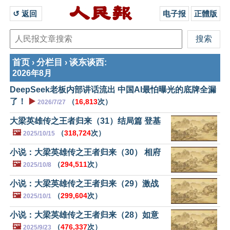
↺ 返回 
电子报
正體版
首页
分栏目
谈东谈西
›
›
:
2026年8月
DeepSeek老板内部讲话流出 中国AI最怕曝光的底牌全漏
了！
▶️
（
16,813
次）
2026/7/27
大梁英雄传之王者归来（31）结局篇 登基
🖼️
（
318,724
次）
2025/10/15
小说：大梁英雄传之王者归来（30） 相府
🖼️
（
294,511
次）
2025/10/8
小说：大梁英雄传之王者归来（29）激战
🖼️
（
299,604
次）
2025/10/1
小说：大梁英雄传之王者归来（28）如意
🖼️
（
476,337
次）
2025/9/23