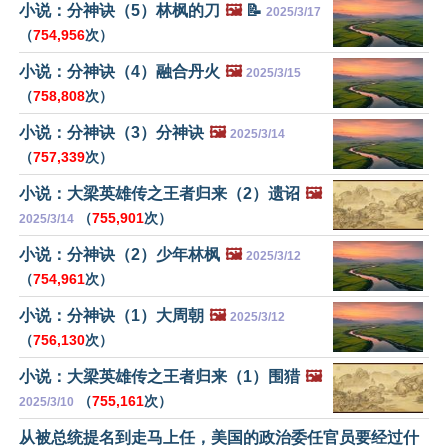
小说：分神诀（5）林枫的刀
🖼️
📝
2025/3/17
（
754,956
次）
小说：分神诀（4）融合丹火
🖼️
2025/3/15
（
758,808
次）
小说：分神诀（3）分神诀
🖼️
2025/3/14
（
757,339
次）
小说：大梁英雄传之王者归来（2）遗诏
🖼️
（
755,901
次）
2025/3/14
小说：分神诀（2）少年林枫
🖼️
2025/3/12
（
754,961
次）
小说：分神诀（1）大周朝
🖼️
2025/3/12
（
756,130
次）
小说：大梁英雄传之王者归来（1）围猎
🖼️
（
755,161
次）
2025/3/10
从被总统提名到走马上任，美国的政治委任官员要经过什