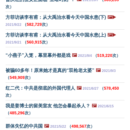
次）
方菲访谈李有甫：从大禹治水看今天中国水患(下)
🖼️▶️
（
582,729
次）
2021/9/22
方菲访谈李有甫：从大禹治水看今天中国水患(上)
🖼️▶️
（
560,915
次）
2021/9/21
“小燕子”入笼，幕里幕外都是戏
🖼️
（
519,220
次）
2021/9/4
被骗60多年！原来她才是真的“双枪老太婆”
🖼️
2021/9/3
（
549,909
次）
红二代：中共是彻底的外国代理人
🖼️
（
578,450
2021/6/27
次）
我是姜博士的留美室友 他怎会暴起杀人？
🖼️
2021/6/15
（
485,296
次）
群体失忆的中共国
🖼️
（
498,567
次）
2021/5/22