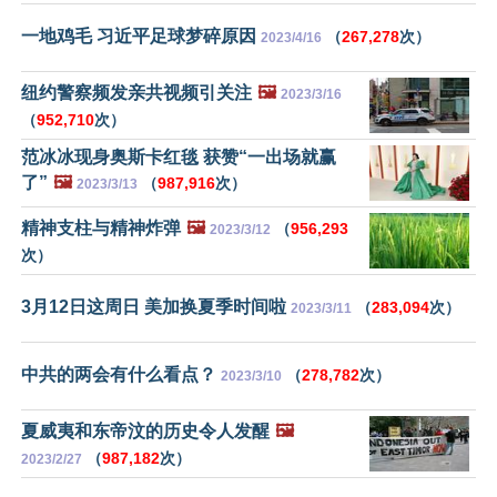
一地鸡毛 习近平足球梦碎原因
（
267,278
次）
2023/4/16
纽约警察频发亲共视频引关注
🖼️
2023/3/16
（
952,710
次）
范冰冰现身奥斯卡红毯 获赞“一出场就赢
了”
🖼️
（
987,916
次）
2023/3/13
精神支柱与精神炸弹
🖼️
（
956,293
2023/3/12
次）
3月12日这周日 美加换夏季时间啦
（
283,094
次）
2023/3/11
中共的两会有什么看点？
（
278,782
次）
2023/3/10
夏威夷和东帝汶的历史令人发醒
🖼️
（
987,182
次）
2023/2/27