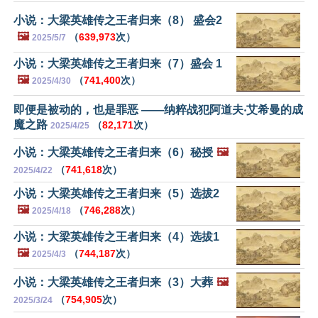
小说：大梁英雄传之王者归来（8） 盛会2
🖼️
（
639,973
次）
2025/5/7
小说：大梁英雄传之王者归来（7）盛会 1
🖼️
（
741,400
次）
2025/4/30
即便是被动的，也是罪恶 ——纳粹战犯阿道夫‧艾希曼的成
魔之路
（
82,171
次）
2025/4/25
小说：大梁英雄传之王者归来（6）秘授
🖼️
（
741,618
次）
2025/4/22
小说：大梁英雄传之王者归来（5）选拔2
🖼️
（
746,288
次）
2025/4/18
小说：大梁英雄传之王者归来（4）选拔1
🖼️
（
744,187
次）
2025/4/3
小说：大梁英雄传之王者归来（3）大葬
🖼️
（
754,905
次）
2025/3/24