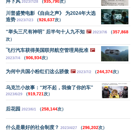
拜下风
（
935,790
次）
2023/7/28
川普盛赞电影《自由之声》 为2024年大选
造势
（
926,637
次）
2023/7/23
“举头三尺有神明” 后半句十人九不知
🖼️
（
357,868
2023/7/6
次）
飞行汽车获得美国联邦航空管理局批准
🖼️
（
906,934
次）
2023/7/4
为何中共国小粉红们这么骄傲
🖼️
（
244,374
次）
2023/7/2
乌克兰小故事：“对不起，我偷了你的车”
（
919,721
次）
2023/6/29
后花园
（
258,144
次）
2023/6/1
什么是最好的社会制度？
（
296,202
次）
2023/4/27