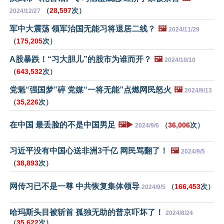
（
28,597
次）
2024/12/27
军中大震荡 领军治国无能习将退居二线？
🖼️
2024/11/29
（
175,205
次）
A股暴跌！“习大胆儿”的股市为谁而开？
🖼️
2024/10/10
（
643,532
次）
党魁“强国梦”碎 党媒“一将无能”点燃网民怒火
🖼️
2024/9/13
（
35,226
次）
在中国 最丢脸的不是中国男足
🖼️▶️
（
36,006
次）
2024/9/6
习近平没有中国心送非洲3千亿 网民骂翻了！
🖼️
2024/9/5
（
38,893
次）
网传习已不是一尊 中共恢复集体领导
（
166,453
次）
2024/9/5
哈玛斯头目被斩首 孤独无助的普京吓坏了！
2024/8/24
（
35,622
次）