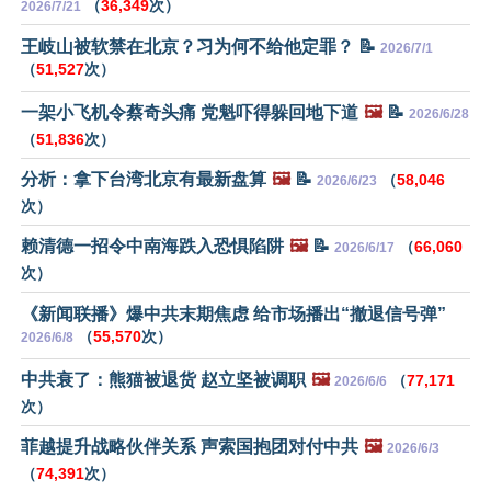
（
36,349
次）
2026/7/21
王岐山被软禁在北京？习为何不给他定罪？ 📝
2026/7/1
（
51,527
次）
一架小飞机令蔡奇头痛 党魁吓得躲回地下道
🖼️
📝
2026/6/28
（
51,836
次）
分析：拿下台湾北京有最新盘算
🖼️
📝
（
58,046
2026/6/23
次）
赖清德一招令中南海跌入恐惧陷阱
🖼️
📝
（
66,060
2026/6/17
次）
《新闻联播》爆中共末期焦虑 给市场播出“撤退信号弹”
（
55,570
次）
2026/6/8
中共衰了：熊猫被退货 赵立坚被调职
🖼️
（
77,171
2026/6/6
次）
菲越提升战略伙伴关系 声索国抱团对付中共
🖼️
2026/6/3
（
74,391
次）