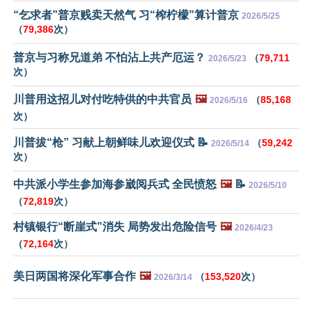
“乞求者”普京贱卖天然气 习“榨柠檬”算计普京
2026/5/25
（
79,386
次）
普京与习称兄道弟 不怕沾上共产厄运？
（
79,711
2026/5/23
次）
川普用这招儿对付吃特供的中共官员
🖼️
（
85,168
2026/5/16
次）
川普拔“枪” 习献上朝鲜味儿欢迎仪式 📝
（
59,242
2026/5/14
次）
中共派小学生参加海参崴阅兵式 全民愤怒
🖼️
📝
2026/5/10
（
72,819
次）
村镇银行“断崖式”消失 局势发出危险信号
🖼️
2026/4/23
（
72,164
次）
美日两国将深化军事合作
🖼️
（
153,520
次）
2026/3/14