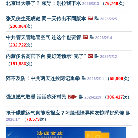
北京出大事了？ 领导：别拉我下水
（
76,746
次）
2026/3/13
张又侠生死成谜 同一天传出不同版本
🖼️
📝
2026/2/25
（
230,064
次）
中共管天管地管空气 连这个也要管
🖼️
📝
2026/2/14
（
232,722
次）
内蒙多名高官下台 黄灯笼预示“完了”
🖼️
📝
2026/2/12
（
151,886
次）
猝不及防！中共两天连挨两记重拳 📝
（
55,809
次）
2026/2/11
强迫燃气取暖 活活冻死村民
🖼️▶️
📝
（
306,417
次）
2026/1/19
抢于朦胧运气岂能没报应？习脸现怪异网友惊呼好恐怖 📝
（
70,573
次）
2026/1/4