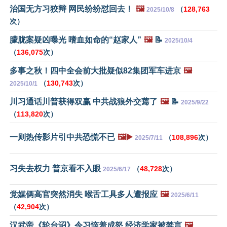
治国无方习狡辩 网民纷纷怼回去！
🖼️
（
128,763
2025/10/8
次）
朦胧案疑凶曝光 嗜血如命的“赵家人”
🖼️
📝
2025/10/4
（
136,075
次）
多事之秋！四中全会前大批疑似82集团军车进京
🖼️
（
130,743
次）
2025/10/1
川习通话川普获得双赢 中共战狼外交蔫了
🖼️
📝
2025/9/22
（
113,820
次）
一则热传影片引中共恐慌不已
🖼️▶️
（
108,896
次）
2025/7/11
习失去权力 普京看不入眼
（
48,728
次）
2025/6/17
党媒俩高官突然消失 喉舌工具多人遭报应
🖼️
2025/6/11
（
42,904
次）
汉武帝《轮台诏》令习恼羞成怒 经济学家被禁言
🖼️