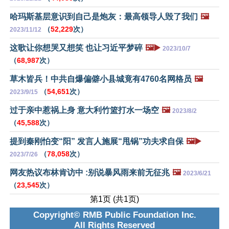
哈玛斯基层意识到自己是炮灰：最高领导人毁了我们
🖼️
（
52,229
次）
2023/11/12
这歌让你想哭又想笑 也让习近平梦碎
🖼️▶️
2023/10/7
（
68,987
次）
草木皆兵！中共自爆偏僻小县城竟有4760名网格员
🖼️
（
54,651
次）
2023/9/15
过于亲中惹祸上身 意大利竹篮打水一场空
🖼️
2023/8/2
（
45,588
次）
提到秦刚怕变“阳” 发言人施展“甩锅”功夫求自保
🖼️▶️
（
78,058
次）
2023/7/26
网友热议布林肯访中 :别说暴风雨来前无征兆
🖼️
2023/6/21
（
23,545
次）
第1页 (共1页)
Copyright© RMB Public Foundation Inc.
All Rights Reserved