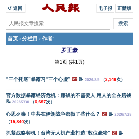
↺ 返回 
电子报
正體版
首页
分栏目
作者
›
›
:
罗正豪
第1页 (共1页)
“三个托底”暴露习“三个心虚”
🖼️
📝
（
3,146
次）
2026/8/5
官方数据暴露经济危机：赚钱的不需要人 用人的全在赔钱
📝
（
6,697
次）
2026/7/30
心思歹毒！中共在伊朗战争都做了些什么？
🖼️
📝
2026/7/28
（
15,840
次）
抓紧战略契机！台湾无人机产业打造“数位豪猪”
🖼️
📝