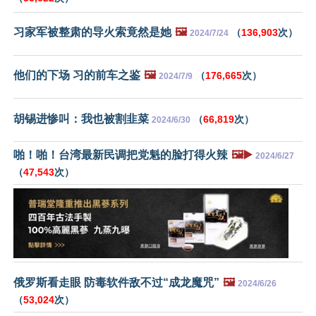
习家军被整肃的导火索竟然是她
🖼️
（
136,903
次）
2024/7/24
他们的下场 习的前车之鉴
🖼️
（
176,665
次）
2024/7/9
胡锡进惨叫：我也被割韭菜
（
66,819
次）
2024/6/30
啪！啪！台湾最新民调把党魁的脸打得火辣
🖼️▶️
2024/6/27
（
47,543
次）
俄罗斯看走眼 防毒软件敌不过“成龙魔咒”
🖼️
2024/6/26
（
53,024
次）