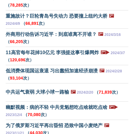
（
78,285
次）
重施故计？巨轮青岛号失动力 恐要撞上纽约大桥
🖼️
（
66,891
次）
2024/4/9
外商用行动告诉习近平：到底谁离不开谁？
🖼️
2024/3/16
（
66,205
次）
11高官每年花掉10亿元 李强提这事引爆网炸
🖼️▶️
2024/3/7
（
120,696
次）
低消费体现国运衰退 习出蠢招加速经济崩溃
🖼️
2024/2/28
（
93,104
次）
中共运气衰弱 大球小球一路输
🖼️
（
71,839
次）
2024/2/20
幽默视频：病的不轻 中共党魁想吃点啥就吃点啥
🖼️▶️
（
70,080
次）
2023/12/4
为了俄罗斯习近平再出昏招 恐致中国小麦绝产
🖼️
（
44,030
次）
2023/11/21