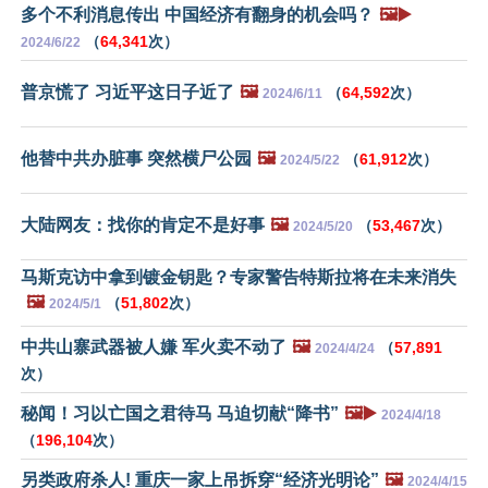
多个不利消息传出 中国经济有翻身的机会吗？
🖼️▶️
（
64,341
次）
2024/6/22
普京慌了 习近平这日子近了
🖼️
（
64,592
次）
2024/6/11
他替中共办脏事 突然横尸公园
🖼️
（
61,912
次）
2024/5/22
大陆网友：找你的肯定不是好事
🖼️
（
53,467
次）
2024/5/20
马斯克访中拿到镀金钥匙？专家警告特斯拉将在未来消失
🖼️
（
51,802
次）
2024/5/1
中共山寨武器被人嫌 军火卖不动了
🖼️
（
57,891
2024/4/24
次）
秘闻！习以亡国之君待马 马迫切献“降书”
🖼️▶️
2024/4/18
（
196,104
次）
另类政府杀人! 重庆一家上吊拆穿“经济光明论”
🖼️
2024/4/15