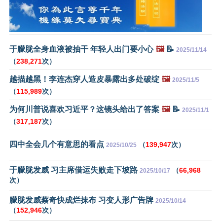
于朦胧全身血液被抽干 年轻人出门要小心
🖼️
📝
2025/11/14
（
238,271
次）
越描越黑！李连杰穿人造皮暴露出多处破绽
🖼️
2025/11/5
（
115,989
次）
为何川普说喜欢习近平？这镜头给出了答案
🖼️
📝
2025/11/1
（
317,187
次）
四中全会几个有意思的看点
（
139,947
次）
2025/10/25
于朦胧发威 习主席借运失败走下坡路
（
66,968
2025/10/17
次）
朦胧发威蔡奇快成烂抹布 习变人形广告牌
2025/10/14
（
152,946
次）