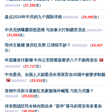
（
27,282
次）
2024/12/29
盘点2024年中共的九个国际洋相
（
25,085
次）
2024/12/26
中共无惧曝露邪恶思维 与加拿大打制裁官员仗
2024/12/23
（
21,853
次）
苟仲文被捕 曾庆红失势 江绵恒不妙？
（
24,437
2024/12/20
次）
年底爆发讨薪潮 中共公安部紧急要求八个不能再发生
🖼️
（
27,717
次）
2024/12/19
中央委员、全国人大副委员长等高官在45国中被要求制裁
🖼️
（
23,910
次）
2024/12/17
首例中共权斗落败红色家族海外喊冤 习权力式微？
（
25,823
次）
2024/12/8
传东部战区司令林向阳自杀 “苗华”落马的背后有多复杂
（
38,024
次）
2024/12/2