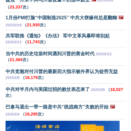
2025/2/20
（
23,337
次）
1月份PMI打脸“中国制造2025” 中共大饼缘何总是翻糊
🖼️
（
21,930
次）
2025/2/19
共军联推《通知》《办法》 军中文革风暴即将刮起
（
11,743
次）
2025/2/13
当中共的历史垃圾时间遇到川普的黄金时代
2025/2/12
（
21,484
次）
中共党魁对付川普的最新四大指示被外界认为徒劳无益
（
18,179
次）
2025/2/9
中共对半月内与美国过招的败仗表态来了
（
18,527
2025/2/6
次）
巴拿马退出一带一路是中共“统战南方”失败的开始
🖼️
（
18,295
次）
2025/2/4