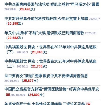
中共企图离间美国与法轮功 祸乱全球的“司马昭之心”暴露
（
20,476
次）
2025/1/8
中共对拜登离任前的科技战狂跳 今年经贸雪上加霜
2025/1/7
（
20,288
次）
年关中共演绎“不能”大戏 意识政权已到四面楚歌
2025/1/5
（
20,582
次）
中共祸国毁世 网友：世界应在2025年对中共算这几笔账
（下）
（
21,045
次）
2025/1/3
中共祸国毁世 网友：世界应在2025年对中共算这几笔账
（上）
（
21,705
次）
2025/1/2
世卫要再次“新冠”溯源 敦促中共不要继续掩盖信息
（
25,877
次）
2024/12/31
中国民众质疑官方辟谣“莆田医院活摘” 吁离弃中共保平安
🖼️
（
24,802
次）
2024/12/30
年底党官死亡多 大陆惊传不明病毒 三退迫不及待
🖼️