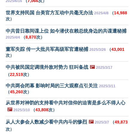
（
7,066
次）
2025/6/16
世界支持民国 台美官方互动中共毫无办法
（
14,988
2025/4/8
次）
中共昔日靠间谍上位 如今潜伏在赖总统身边的共谍遭秘捕
（
8,870
次）
2025/4/4
董军失踪 传一大批共军高级军官遭秘捕
（
43,001
2025/3/26
次）
中共被民国定调境外敌对势力 狂叫备战
🖼️
2025/3/17
（
22,519
次）
中共两会闭幕 影响时局的三大观察点引关注
2025/3/11
（
45,260
次）
从世界对神韵的支持看中共对信仰的迫害是多么不得人心
🖼️
（
43,808
次）
2025/3/10
从人大参会人数减少看中共内斗的惨烈
🖼️
（
49,873
2025/3/7
次）