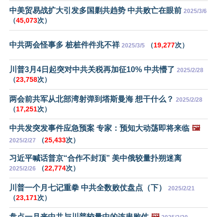
中美贸易战扩大引发多国剿共趋势 中共败亡在眼前
2025/3/6
（
45,073
次）
中共两会怪事多 桩桩件件兆不祥
（
19,277
次）
2025/3/5
川普3月4日起突对中共关税再加征10% 中共懵了
2025/2/28
（
23,758
次）
两会前共军从北部湾射弹到塔斯曼海 想干什么？
2025/2/28
（
17,251
次）
中共发突发事件应急预案 专家：预知大动荡即将来临
🖼️
（
25,433
次）
2025/2/27
习近平喊话普京“合作不封顶” 美中俄较量扑朔迷离
（
22,774
次）
2025/2/26
川普一个月七记重拳 中共全数败仗盘点（下）
2025/2/21
（
23,171
次）
盘点一月来中共与川普较量中的连串败仗
🖼️