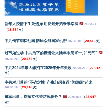
新年大疫情下生死选择 用良知开拓未来幸福
🖼️
2025/2/3
（
18,664
次）
中共借节刺探他国 防民众泄国家机密
（
20,516
次）
2025/1/30
过节如过劫 中共治下的疫情让大陆年末笼罩一片“死气”
🖼️
（
20,159
次）
2025/1/26
中共2024年最大恶招在2025年开年失败
（
22,915
2025/1/21
次）
中共对川普的“不确定性”产生幻想变得“笑瞇瞇”起来
（
20,149
次）
2025/1/19
董军出事，刘振立代替防长职务？
🖼️
（
23,047
2025/1/15
次）