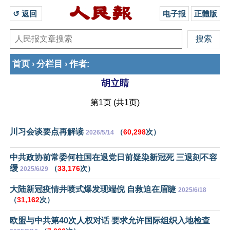
↺ 返回 
电子报
正體版
首页
分栏目
作者
›
›
:
胡立睛
第1页 (共1页)
川习会谈要点再解读
（
60,298
次）
2026/5/14
中共政协前常委何柱国在退党日前疑染新冠死 三退刻不容
缓
（
33,176
次）
2025/6/29
大陆新冠疫情井喷式爆发现端倪 自救迫在眉睫
2025/6/18
（
31,162
次）
欧盟与中共第40次人权对话 要求允许国际组织入地检查