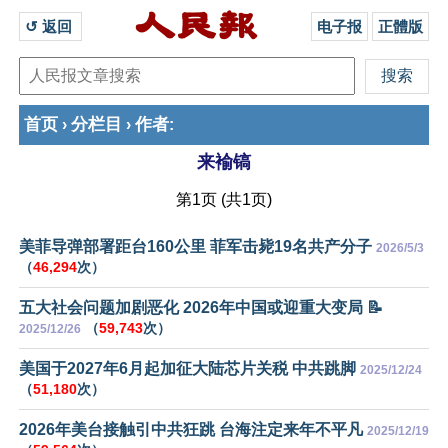
↺ 返回 
电子报
正體版
首页
分栏目
作者
›
›
:
来褕镐
第1页 (共1页)
美菲导弹部署距台160公里 菲军击毙19名共产分子
2026/5/3
（
46,294
次）
五大社会问题加剧恶化 2026年中国或迎重大变局 📝
（
59,743
次）
2025/12/26
美国于2027年6月起加征大陆芯片关税 中共跳脚
2025/12/24
（
51,180
次）
2026年美台接触引中共狂跳 台海注定来年不平凡
2025/12/19