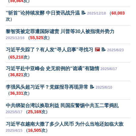
（
59,564
次）
“斩首”论持续发酵 中日资讯战升温 📝
（
60,003
2025/12/18
次）
黎智英被定罪遭国际谴责 川普等30人被指境外势力
（
55,525
次）
2025/12/16
习近平失踪了？有人发“寻人启事”寻找习
🖼️
📝
2025/6/23
（
65,210
次）
习近平赴中亚峰会 史无前例的“诡谲”有隐情
2025/6/17
（
36,821
次）
李强风头超习近平？党媒报导再现异常 📝
2025/6/10
（
36,331
次）
中共绑架台湾以换取利益 民国应警惕中共五二零捣乱
（
25,169
次）
2025/5/17
习近平在越南大撒了多少人民币 为什么当地还如临大敌
（
16,505
次）
2025/4/15