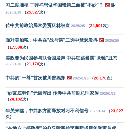
习二度脑梗 丁薛祥想做华国锋第二而被“不妙”？
🖼️
📝
（
25,327
次）
2025/2/10
传中共前政治局常委贾庆林被查
（
24,501
次）
2025/2/5
面对美加税，中共在“战与谈”二选中瑟瑟发抖
🖼️
2025/2/5
（
17,506
次）
美政要为民国参与联合国发声 中共狂跳暴露“党独”丑态
（
21,170
次）
2025/1/30
中共的“一尊”首次被川普揭穿
🖼️
（
28,170
次）
2025/1/26
“妙瓦底电诈”元凶浮出 传涉中共前副总理家族
2025/1/23
（
24,182
次）
年关来临，中共多方面释放对习不利信号
（
23,027
2025/1/14
次）
“在地方上搞政变”的赵乐际亲信李鹏新成新年受审首虎