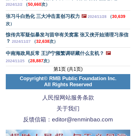
（
50,660
次）
2024/12/2
张习斗白热化 三大冲击直创习权力
🖼️
（
30,639
2024/11/28
次）
惊传共军疑似暴发与苗华有关窝案 张又侠开始清理习亲信
？
（
32,638
次）
2024/11/27
中南海政局反常 王沪宁频繁调研藏什么玄机？
🖼️
（
28,887
次）
2024/11/25
第1页 (共1页)
Copyright© RMB Public Foundation Inc.
All Rights Reserved
人民报网站服务条款
关于我们
反馈信箱：
editor@renminbao.com