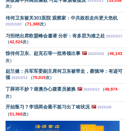
美披露中共高层腐败 习近平家族被提及
（
53,058
2025/3/23
次）
传何卫东被关301医院 观察家：中共政权走向更大危机
（
71,388
次）
2025/3/20
习拒绝出席欧盟峰会邀请 分析：有多层为难之处
2025/3/17
（
42,524
次）
惊传何卫东、赵克石等一批将领出事
🖼️
（
46,143
2025/3/16
次）
赵兰健：共军军委副主席何卫东被带走，蔡慎坤：有迹可
循
（
75,015
次）
2025/3/14
丁薛祥不妙？港澳办心腹要员被换
🖼️
（
48,974
2025/3/13
次）
开始叛习？李强两会最不挺习出了啥状况
🖼️
2025/3/9
（
51,568
次）