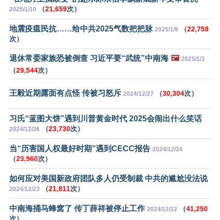
（
21,659
次）
2025/1/10
地震疫瘟民抗……给中共2025气数把把脉
（
22,758
2025/1/9
次）
退休常委家族恐被倒查 习近平要“武统”中南海
🖼️
2025/1/3
（
29,544
次）
王毅近期露面有点怪 传被习怒斥
（
30,304
次）
2024/12/27
习氏“蓝图大饼”遇到川普黄金时代 2025会闹出什么笑话
（
23,730
次）
2024/12/26
当“历害国人权最好时期”遇到CECC报告
2024/12/24
（
23,960
次）
如何应对美国新政府团队多人仍受制裁 中共的尴尬没法说
（
21,811
次）
2024/12/23
中南海捅马蜂窝了 传丁薛祥被停止工作
（
41,250
2024/12/22
次）