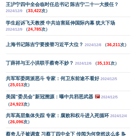
王沪宁四中全会临时任总书记 陈吉宁二十一大接任？
（
33,422
次）
2024/12/9
学生起诉飞天教授 中共迫害延伸国际内幕 犹大下场
（
24,785
次）
2024/12/9
上海书记陈吉宁要接替习近平大位？
（
36,211
次）
2024/12/8
丁薛祥与王小洪联手蔡奇不妙？
（
35,131
次）
2024/12/6
共军军委两派恶斗 专家：何卫东前途不看好
2024/12/5
（
25,013
次）
美国“委员会”新冠溯源：曝中共邪恶武器
🖼️
2024/12/5
（
24,923
次）
共军高层集体失踪 专家：腐败和权斗进入死循环
2024/12/4
（
26,096
次）
蔡奇儿子被调查 习蔡丁四中全下 传闻为何突然这么多 📝