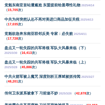
党魁东南亚首站遭尴尬 东盟提前给羞辱性礼物
2025/4/14
（
15,705
次）
中共为何突然认怂不再对美进口商品加征关税
2025/4/13
（
17,035
次）
党魁欲急奔东南亚联邻反美 专家：必失败
2025/4/11
（
17,728
次）
盘点又一轮失踪的共军将领 军队大风暴来临（下）
（
16,413
次）
2025/3/30
盘点又一轮失踪的共军将领 军队大风暴来临（上）
（
45,886
次）
2025/3/28
中共火箭军被上魔咒 深度剖析王厚斌被抓传闻
2025/3/27
（
48,201
次）
传何卫东派系被拿下 习前途不妙
（
42,878
次）
2025/3/26