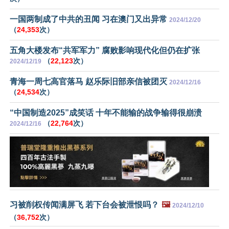
一国两制成了中共的丑闻 习在澳门又出异常
2024/12/20
（
24,353
次）
五角大楼发布“共军军力” 腐败影响现代化但仍在扩张
（
22,123
次）
2024/12/19
青海一周七高官落马 赵乐际旧部亲信被团灭
2024/12/16
（
24,534
次）
“中国制造2025”成笑话 十年不能输的战争输得很崩溃
（
22,764
次）
2024/12/16
习被削权传闻满屏飞 若下台会被泄恨吗？
🖼️
2024/12/10
（
36,752
次）