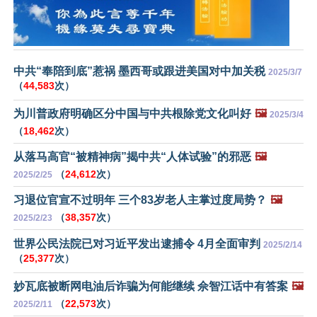
中共“奉陪到底”惹祸 墨西哥或跟进美国对中加关税
2025/3/7
（
44,583
次）
为川普政府明确区分中国与中共根除党文化叫好
🖼️
2025/3/4
（
18,462
次）
从落马高官“被精神病”揭中共“人体试验”的邪恶
🖼️
（
24,612
次）
2025/2/25
习退位官宣不过明年 三个83岁老人主掌过度局势？
🖼️
（
38,357
次）
2025/2/23
世界公民法院已对习近平发出逮捕令 4月全面审判
2025/2/14
（
25,377
次）
妙瓦底被断网电油后诈骗为何能继续 佘智江话中有答案
🖼️
（
22,573
次）
2025/2/11