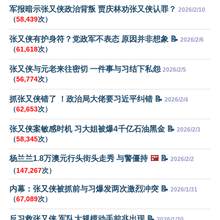
军报暗示张又侠政治背叛 贾庆林劝张又侠认罪？
2026/2/10
（
58,439
次）
张又侠有护身符？党政军不表态 原因并非想象 📝
2026/2/6
（
61,618
次）
张又侠与元老来往密切 一件事与习结下私怨
2026/2/5
（
56,774
次）
抓张又侠错了 ！政治局大佬要习近平纠错 📝
2026/2/4
（
62,653
次）
张又侠案敏感时机 习大姐被爆4千亿石油黑金 📝
2026/2/3
（
58,345
次）
杨兰兰1.8万澳元行头街头走秀 与警僵持
🖼️
📝
2026/2/2
（
147,267
次）
内幕：张又侠被抓前与习爆发两次激烈冲突 📝
2026/1/31
（
67,089
次）
反习救张又侠 军队大规模动手前兆出现 📝
2026/1/30