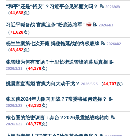
“和平”还是“招安”？习近平会见郑丽文吗？ 📝
2026/4/8
（
44,638
次）
习近平喊备战 官媒追杀“粉底液将军”
🖼️
📝
2026/4/3
（
71,626
次）
杨兰兰案第七次开庭 揭秘拖延战的终极底牌 📝
2026/4/2
（
43,452
次）
张雪峰为何有市场？十里长街送雪峰的幕后真相 📝
（
44,176
次）
2026/3/31
姚晨官宣离婚 官媒为何大动干戈？
（
44,707
次）
2026/3/25
张又侠2024年力阻习开战？7常委将如何选择？ 📝
（
48,132
次）
2026/3/23
核心圈的绝密谏言：弃台？2026最震撼战略转向 📝
（
48,775
次）
2026/3/22