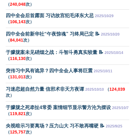
（
240,048
次）
四中全会后首露面 习访故宫犯毛泽东大忌
2025/10/29
（
106,143
次）
四中全会前新华社“午夜惊魂” 习终局已定 📝
2025/10/20
（
84,041
次）
于朦胧案未见硝烟之战：斗智斗勇真实较量 📝
2025/10/14
（
116,130
次）
突传习中风有诡异？四中全会人事将巨震
2025/10/11
（
131,013
次）
习迷恋超自然力量 信邪术非天方夜谭
（
124,039
2025/10/10
次）
于朦胧之死牵扯4常委 案情细节显示警方沦为摆设
2025/10/7
（
119,821
次）
央视暗示习要离场？压力山大 习不敢再嘴硬 📝
2025/9/25
（
125,757
次）