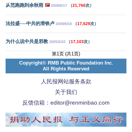
从范跑跑到余秋雨
🖼️
（
21,766
次）
2008/6/17
法拉盛──中共的滑铁卢
（
17,629
次）
2008/6/10
为什么说中共是邪教
（
17,103
次）
2005/2/10
第1页 (共1页)
Copyright© RMB Public Foundation Inc.
All Rights Reserved
人民报网站服务条款
关于我们
反馈信箱：
editor@renminbao.com