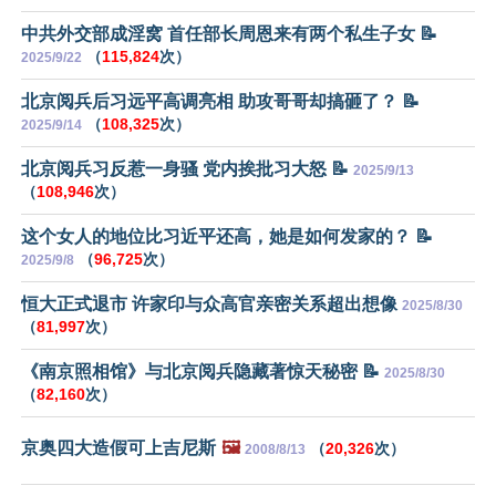
中共外交部成淫窝 首任部长周恩来有两个私生子女 📝
（
115,824
次）
2025/9/22
北京阅兵后习远平高调亮相 助攻哥哥却搞砸了？ 📝
（
108,325
次）
2025/9/14
北京阅兵习反惹一身骚 党内挨批习大怒 📝
2025/9/13
（
108,946
次）
这个女人的地位比习近平还高，她是如何发家的？ 📝
（
96,725
次）
2025/9/8
恒大正式退市 许家印与众高官亲密关系超出想像
2025/8/30
（
81,997
次）
《南京照相馆》与北京阅兵隐藏著惊天秘密 📝
2025/8/30
（
82,160
次）
京奥四大造假可上吉尼斯
🖼️
（
20,326
次）
2008/8/13