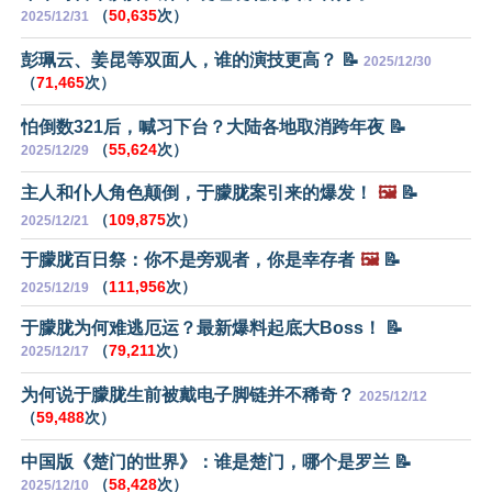
（
50,635
次）
2025/12/31
彭珮云、姜昆等双面人，谁的演技更高？ 📝
2025/12/30
（
71,465
次）
怕倒数321后，喊习下台？大陆各地取消跨年夜 📝
（
55,624
次）
2025/12/29
主人和仆人角色颠倒，于朦胧案引来的爆发！
🖼️
📝
（
109,875
次）
2025/12/21
于朦胧百日祭：你不是旁观者，你是幸存者
🖼️
📝
（
111,956
次）
2025/12/19
于朦胧为何难逃厄运？最新爆料起底大Boss！ 📝
（
79,211
次）
2025/12/17
为何说于朦胧生前被戴电子脚链并不稀奇？
2025/12/12
（
59,488
次）
中国版《楚门的世界》：谁是楚门，哪个是罗兰 📝
（
58,428
次）
2025/12/10