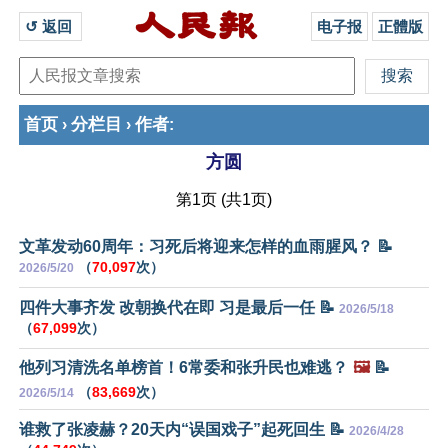
↺ 返回 
电子报
正體版
首页
分栏目
作者
›
›
:
方圆
第1页 (共1页)
文革发动60周年：习死后将迎来怎样的血雨腥风？ 📝
（
70,097
次）
2026/5/20
四件大事齐发 改朝换代在即 习是最后一任 📝
2026/5/18
（
67,099
次）
他列习清洗名单榜首！6常委和张升民也难逃？
🖼️
📝
（
83,669
次）
2026/5/14
谁救了张凌赫？20天内“误国戏子”起死回生 📝
2026/4/28