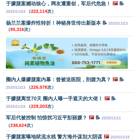
于朦胧案撼动核心，网友遭重创，军后代危急！
🖼️
📝
（
222,114
次）
2025/11/24
杨兰兰案爆炸性转折！神秘身世传出新版本 📝
2025/11/23
（
95,316
次）
圈内人爆朦胧案内幕：曾被送医院，剖腹为真？
🖼️
📝
（
226,078
次）
2025/11/23
于朦胧离世70天 圈内人曝一手遮天的大佬！
🖼️
📝
（
229,203
次）
2025/11/19
军后代被控制 怕惊扰习近平彭丽媛？
🖼️
📝
2025/11/11
（
238,624
次）
于朦胧案曝地狱流水线 警方海外谋划大阴谋
🖼️
2025/11/10