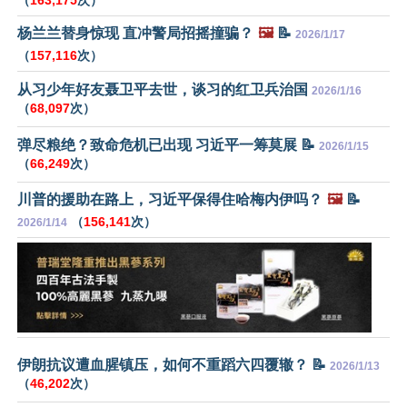
杨兰兰替身惊现 直冲警局招摇撞骗？
🖼️
📝
2026/1/17
（
157,116
次）
从习少年好友聂卫平去世，谈习的红卫兵治国
2026/1/16
（
68,097
次）
弹尽粮绝？致命危机已出现 习近平一筹莫展 📝
2026/1/15
（
66,249
次）
川普的援助在路上，习近平保得住哈梅内伊吗？
🖼️
📝
（
156,141
次）
2026/1/14
伊朗抗议遭血腥镇压，如何不重蹈六四覆辙？ 📝
2026/1/13
（
46,202
次）