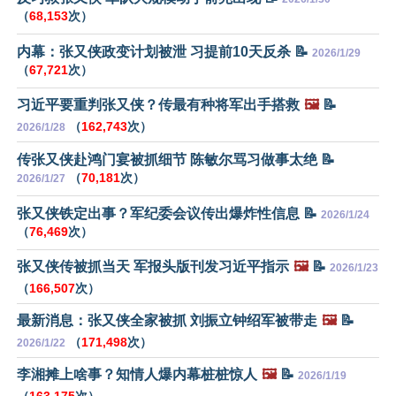
（
68,153
次）
内幕：张又侠政变计划被泄 习提前10天反杀 📝
2026/1/29
（
67,721
次）
习近平要重判张又侠？传最有种将军出手搭救
🖼️
📝
（
162,743
次）
2026/1/28
传张又侠赴鸿门宴被抓细节 陈敏尔骂习做事太绝 📝
（
70,181
次）
2026/1/27
张又侠铁定出事？军纪委会议传出爆炸性信息 📝
2026/1/24
（
76,469
次）
张又侠传被抓当天 军报头版刊发习近平指示
🖼️
📝
2026/1/23
（
166,507
次）
最新消息：张又侠全家被抓 刘振立钟绍军被带走
🖼️
📝
（
171,498
次）
2026/1/22
李湘摊上啥事？知情人爆内幕桩桩惊人
🖼️
📝
2026/1/19
（
163,175
次）