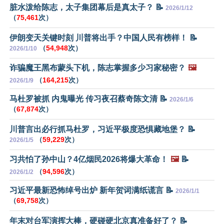
脏水泼给陈志，太子集团幕后是真太子？ 📝
2026/1/12
（
75,461
次）
伊朗变天关键时刻 川普将出手？中国人民有榜样！ 📝
（
54,948
次）
2026/1/10
诈骗魔王黑布蒙头下机，陈志掌握多少习家秘密？
🖼️
（
164,215
次）
2026/1/9
马杜罗被抓 内鬼曝光 传习夜召蔡奇陈文清 📝
2026/1/6
（
67,874
次）
川普言出必行抓马杜罗，习近平极度恐惧藏地堡？ 📝
（
59,229
次）
2026/1/5
习共怕了孙中山？4亿烟民2026将爆大革命！
🖼️
📝
（
94,596
次）
2026/1/2
习近平最新恐怖绰号出炉 新年贺词满纸谎言 📝
2026/1/1
（
69,758
次）
年末对台军演挥大棒，硬碰硬北京真准备好了？ 📝