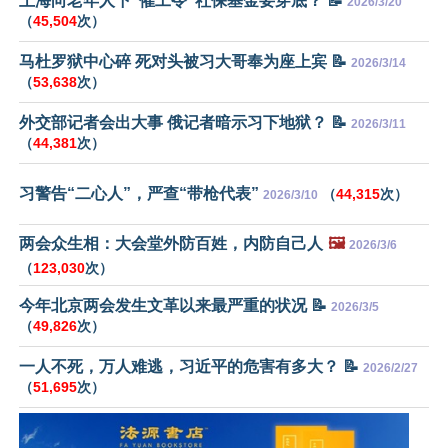
上海向老年人下“催工令”社保基金要穿底？ 📝
2026/3/20
（
45,504
次）
马杜罗狱中心碎 死对头被习大哥奉为座上宾 📝
2026/3/14
（
53,638
次）
外交部记者会出大事 俄记者暗示习下地狱？ 📝
2026/3/11
（
44,381
次）
习警告“二心人”，严查“带枪代表”
（
44,315
次）
2026/3/10
两会众生相：大会堂外防百姓，内防自己人
🖼️
2026/3/6
（
123,030
次）
今年北京两会发生文革以来最严重的状况 📝
2026/3/5
（
49,826
次）
一人不死，万人难逃，习近平的危害有多大？ 📝
2026/2/27
（
51,695
次）