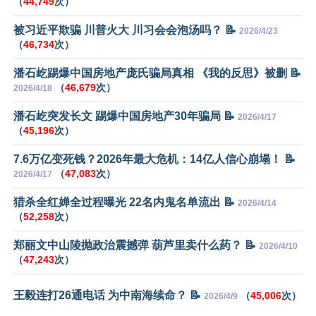
（
44,749
次）
被习近平欺骗 川普火大 川习会会泡汤吗？ 📝
2026/4/23
（
46,734
次）
潘石屹踢爆中国房地产庞氏骗局真相 《我的反思》被删 📝
（
46,679
次）
2026/4/18
潘石屹突发长文 踢爆中国房地产30年骗局 📝
2026/4/17
（
45,196
次）
7.6万亿变死钱？2026年最大危机：14亿人信心崩塌！ 📝
（
47,083
次）
2026/4/17
猎杀全红婵全过程曝光 22名内鬼名单流出 📝
2026/4/14
（
52,258
次）
郑丽文中山陵抛政治震撼弹 葫芦里卖什么药？ 📝
2026/4/10
（
47,243
次）
王毅连打26通电话 为中南海续命？ 📝
（
45,006
次）
2026/4/9