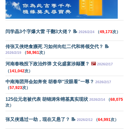
闫学晶3个字爆大雷 干翻3大佬？ 📝
（
49,173
次）
2026/2/24
传张又侠绝食濒死 习如何向红二代和将领交代？ 📝
（
58,961
次）
2026/2/19
河南春晚投下政治炸弹 文化盛宴涉颠覆？
🖼️
2026/2/17
（
141,042
次）
中南海团拜会如奔丧 胡春华“没眼看”一尊？
2026/2/17
（
57,923
次）
125位元老被代表 胡锦涛朱镕基真实现状
（
68,075
2026/2/14
次）
张又侠逃过一劫，现在又悬了？ 📝
（
64,991
次）
2026/2/12