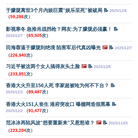
于朦胧离世3个月内娱巨震“娱乐至死”被破局 📝
2025/12/9
（
59,286
次）
影视寒冬 急推肖战挡枪？网友:为了朦胧必须赢！ 📝
（
65,505
次）
2025/12/7
田海蓉逼于朦胧到绝境 陷害军后代真凶曝光
🖼️
📝
2025/12/7
（
226,940
次）
习近平被这两个女人搞得灰头土脸
🖼️
📝
2025/12/5
（
233,851
次）
香港大火升至156人死 李家超被呛为何不下台？ 📝
（
89,487
次）
2025/12/3
香港大火151人丧生 港府突改口 曝棚网造假黑幕 📝
（
91,477
次）
2025/12/2
范冰冰再陷风波“想要重新来”又惹怒谁？
🖼️
📝
2025/11/25
（
223,204
次）