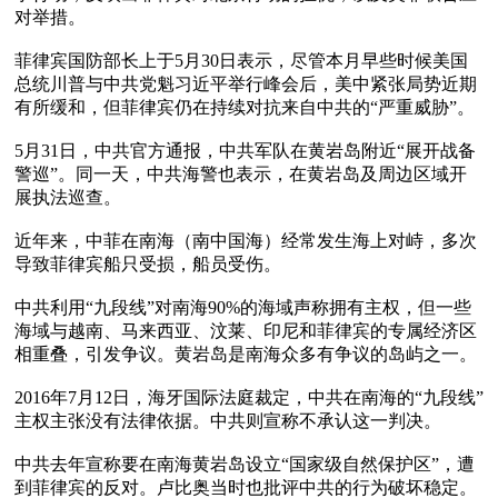
对举措。

菲律宾国防部长上于5月30日表示，尽管本月早些时候美国
总统川普与中共党魁习近平举行峰会后，美中紧张局势近期
有所缓和，但菲律宾仍在持续对抗来自中共的“严重威胁”。

5月31日，中共官方通报，中共军队在黄岩岛附近“展开战备
警巡”。同一天，中共海警也表示，在黄岩岛及周边区域开
展执法巡查。

近年来，中菲在南海（南中国海）经常发生海上对峙，多次
导致菲律宾船只受损，船员受伤。

中共利用“九段线”对南海90%的海域声称拥有主权，但一些
海域与越南、马来西亚、汶莱、印尼和菲律宾的专属经济区
相重叠，引发争议。黄岩岛是南海众多有争议的岛屿之一。

2016年7月12日，海牙国际法庭裁定，中共在南海的“九段线”
主权主张没有法律依据。中共则宣称不承认这一判决。

中共去年宣称要在南海黄岩岛设立“国家级自然保护区”，遭
到菲律宾的反对。卢比奥当时也批评中共的行为破坏稳定。