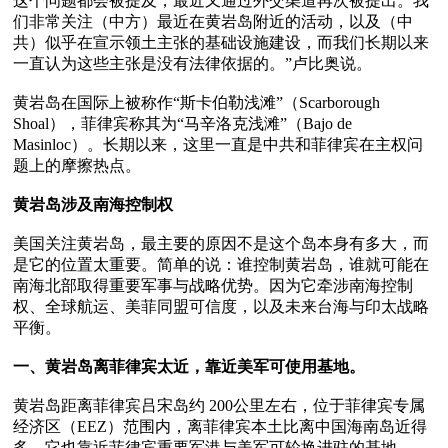
这个问题都会被提及，最近又通过外交渠道再次被提出。我
们非常关注（中方）最近在黄岩岛附近的活动，以及（中
共）似乎在宣示领土主张的基础设施建设，而我们长期以来
一直认为这些主张是没有法律依据的。”卢比奥说。

黄岩岛在国际上被称作“斯卡伯勒浅滩”（Scarborough 
Shoal），菲律宾称其为“马辛洛克浅滩”（Bajo de 
Masinloc）。长期以来，这里一直是中共和菲律宾在主权问
题上的摩擦热点。

黄岩岛涉及南海控制权
美国关注黄岩岛，最主要的原因不是这个岛本身有多大，而
是它的位置太重要。简单的说：谁控制黄岩岛，谁就可能在
南海北部取得重要军事与战略优势。因为它牵涉南海控制
权、全球航运、美菲同盟可信度，以及未来台海与印太战略
平衡。

一、黄岩岛离菲律宾太近，靠近美军可使用基地。
黄岩岛距离菲律宾吕宋岛约 200公里左右，位于菲律宾专属
经济区（EEZ）范围内，离菲律宾本土比离中国海南岛近得
多。它也靠近菲律宾重要军港与美军可轮换进驻的基地。
