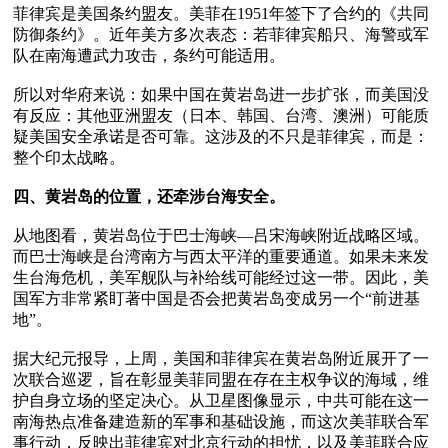
菲律宾是美国条约盟友。美菲在1951年签下了合约的《共同
防御条约》。近年美方多次表态：若菲律宾船只、海警或军
队在南海遭武力攻击，条约可能适用。

所以对华府来说：如果中国在黄岩岛进一步扩张，而美国没
有反应：其他亚洲盟友（日本、韩国、台湾、澳洲）可能质
疑美国安全承诺是否可靠。这涉及的不只是菲律宾，而是：
整个印太战略。

四、黄岩岛的位置，还牵涉台海安全。
从地图看，黄岩岛位于巴士海峡—吕宋海峡附近战略区域。
而巴士海峡是台湾南方与西太平洋的重要通道。如果未来发
生台海危机，美军舰队与补给线可能经过这一带。因此，美
国军方非常紧盯著中国是否会把黄岩岛变成另一个“前进基
地”。

据大纪元报导，上周，美国和菲律宾在黄岩岛附近展开了一
次联合巡逻，旨在彰显美菲同盟在存在主权争议的海域，维
护自身立场的坚定决心。从卫星图像显示，中共可能在这一
南海热点准备建造新的军事和基础设施，而这次美菲联合军
事行动，反映出菲律宾对北京行动的担忧，以及美菲联合应