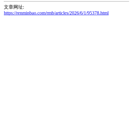
文章网址:
https://renminbao.com/rmb/articles/2026/6/1/95378.html