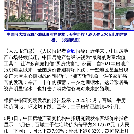
中国各大城市和小城镇遍布烂尾楼，买主走投无路入住无水无电的烂尾
楼。（视频截图）
【人民报消息】（人民报记者
金欣
报导）近年来，中国房地
产市场持续低迷。中国房地产曾经被视为“最稳的财富增值
工具”，让许多家庭相信“买房致富”。然而，自2021年房地产
危机爆发以来，全国房价普遍持续下跌，一些地区甚至出现
令广大屋主心惊胆战的“腰斩”、“膝盖斩”现象，许多家庭痛
苦的发现：辛苦二十年的积蓄，一夕之间缩水。这导致居民
资产明显缩水，也打击了消费信心与对未来的预期。

根据中指研究院发表的报告显示，2026年5月，百城二手房
均价同比、环比均下跌。至今，二手房价已连跌49个月。

6月1日，中国房地产研究机构中指研究院发布百城价格指数
显示，5月份，百城二手住宅均价为每平方米12,692元（人民
币，下同），同比下跌7.99%；环比下跌0.32%，跌幅较上月