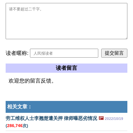
读者暱称:
读者留言
欢迎您的留言反馈。
相关文章：
劳工维权人士李翘楚遭关押 律师曝恶劣情况
🖼️
2022/10/19
(
286,746
次)