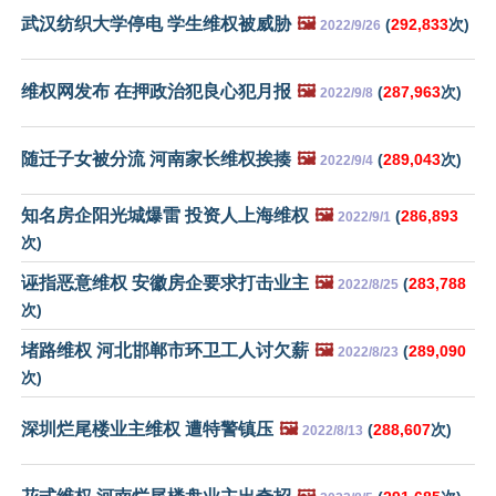
武汉纺织大学停电 学生维权被威胁
🖼️
(
292,833
次)
2022/9/26
维权网发布 在押政治犯良心犯月报
🖼️
(
287,963
次)
2022/9/8
随迁子女被分流 河南家长维权挨揍
🖼️
(
289,043
次)
2022/9/4
知名房企阳光城爆雷 投资人上海维权
🖼️
(
286,893
2022/9/1
次)
诬指恶意维权 安徽房企要求打击业主
🖼️
(
283,788
2022/8/25
次)
堵路维权 河北邯郸市环卫工人讨欠薪
🖼️
(
289,090
2022/8/23
次)
深圳烂尾楼业主维权 遭特警镇压
🖼️
(
288,607
次)
2022/8/13