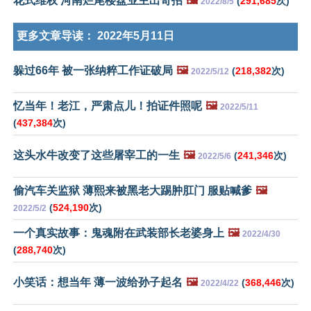
花式维权 河南烂尾楼盘业主出奇招
🖼️
(
291,685
次)
2022/8/5
更多文章导读：
2022年5月11日
躲过66年 被一张纳粹工作证破局
🖼️
(
218,382
次)
2022/5/12
忆当年！老江，严肃点儿！拍证件照呢
🖼️
2022/5/11
(
437,384
次)
这头水牛改变了这些屠宰工的一生
🖼️
(
241,346
次)
2022/5/6
偷汽车关监狱 薄熙来被黑老大踢肿肛门 服贴喊爹
🖼️
(
524,190
次)
2022/5/2
一个真实故事：鬼魂附在武装部长老婆身上
🖼️
2022/4/30
(
288,740
次)
小笑话：想当年 薄一波给孙子起名
🖼️
(
368,446
次)
2022/4/22