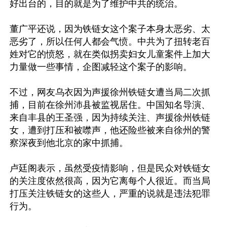
好出台的，目的就是为了维护中共的统治。

董广平还说，因为铁链女这个案子本身太恶劣、太
恶劣了，所以任何人都会气愤。中共为了扭转老百
姓对它的愤怒，就在类似拐卖妇女儿童案件上加大
力量做一些事情，企图减轻这个案子的影响。

不过，网友乌衣因为声援徐州铁链女遭当局二次抓
捕，目前在徐州沛县被监视居住。中国知名导演、
来自丰县的王圣强，因为持续关注、声援徐州铁链
女，遭到打压和被噤声，他还险些被来自徐州的警
察深夜到他北京的家中抓捕。

卢廷阁表示，虽然受疫情影响，但是民众对铁链女
的关注度依然很高，因为它离每个人很近。而当局
打压关注铁链女的这些人，严重的说就是违法犯罪
行为。
