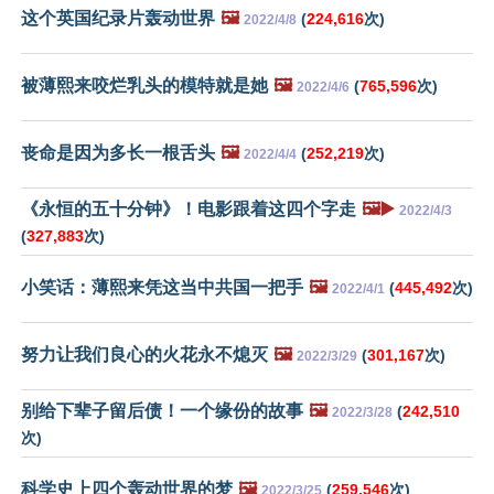
这个英国纪录片轰动世界
🖼️
(
224,616
次)
2022/4/8
被薄熙来咬烂乳头的模特就是她
🖼️
(
765,596
次)
2022/4/6
丧命是因为多长一根舌头
🖼️
(
252,219
次)
2022/4/4
《永恒的五十分钟》！电影跟着这四个字走
🖼️▶️
2022/4/3
(
327,883
次)
小笑话：薄熙来凭这当中共国一把手
🖼️
(
445,492
次)
2022/4/1
努力让我们良心的火花永不熄灭
🖼️
(
301,167
次)
2022/3/29
别给下辈子留后债！一个缘份的故事
🖼️
(
242,510
2022/3/28
次)
科学史上四个轰动世界的梦
🖼️
(
259,546
次)
2022/3/25