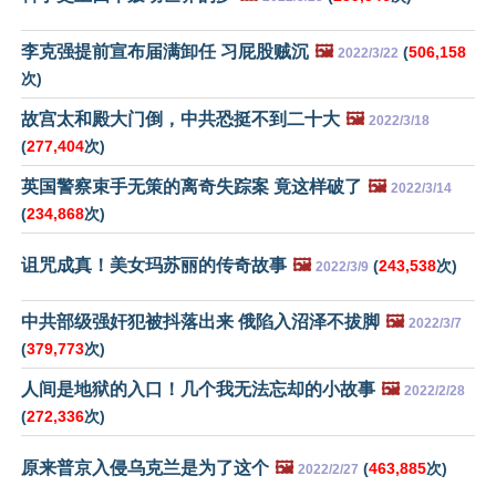
李克强提前宣布届满卸任 习屁股贼沉
🖼️
(
506,158
2022/3/22
次)
故宫太和殿大门倒，中共恐挺不到二十大
🖼️
2022/3/18
(
277,404
次)
英国警察束手无策的离奇失踪案 竟这样破了
🖼️
2022/3/14
(
234,868
次)
诅咒成真！美女玛苏丽的传奇故事
🖼️
(
243,538
次)
2022/3/9
中共部级强奸犯被抖落出来 俄陷入沼泽不拔脚
🖼️
2022/3/7
(
379,773
次)
人间是地狱的入口！几个我无法忘却的小故事
🖼️
2022/2/28
(
272,336
次)
原来普京入侵乌克兰是为了这个
🖼️
(
463,885
次)
2022/2/27