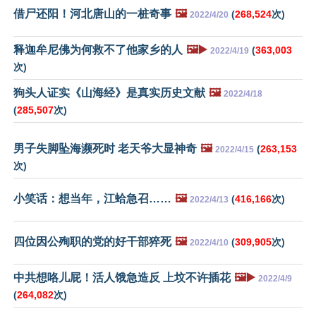
借尸还阳！河北唐山的一桩奇事
🖼️
(
268,524
次)
2022/4/20
释迦牟尼佛为何救不了他家乡的人
🖼️▶️
(
363,003
2022/4/19
次)
狗头人证实《山海经》是真实历史文献
🖼️
2022/4/18
(
285,507
次)
男子失脚坠海濒死时 老天爷大显神奇
🖼️
(
263,153
2022/4/15
次)
小笑话：想当年，江蛤急召……
🖼️
(
416,166
次)
2022/4/13
四位因公殉职的党的好干部猝死
🖼️
(
309,905
次)
2022/4/10
中共想咯儿屁！活人饿急造反 上坟不许插花
🖼️▶️
2022/4/9
(
264,082
次)