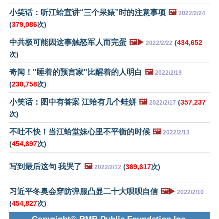
小笑话：听江蛤宣讲“三个呆婊”时的注意事项
🖼️
2022/2/24
(
379,086
次)
中共极可能因这事触怒军人而完蛋
🖼️▶️
(
434,652
2022/2/22
次)
奇闻！"睡着的预言家"比醒着的人明白
🖼️
2022/2/19
(
230,758
次)
小笑话：图中有答案 江蛤有几个蛙姘
🖼️
(
357,237
2022/2/17
次)
不吐不快！当江蛤堂妹心里不平衡的时候
🖼️
2022/2/13
(
454,697
次)
写到最后这句 我哭了
🖼️
(
369,617
次)
2022/2/12
习近平冬奥会穿防弹服凸显二十大呗呗自信
🖼️▶️
2022/2/10
(
454,827
次)