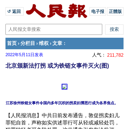
↺ 返回 
电子报
正體版
首页
分栏目
维权
文章
›
›
›
：
2022年5月11日
发表
人气：
211,782
北京颁新法打拐 或为铁链女事件灭火(图)
【人民报消息】中共日前发布通告，敦促拐卖妇儿
罪犯自首，声称如实供述罪行可从轻或减轻处罚，