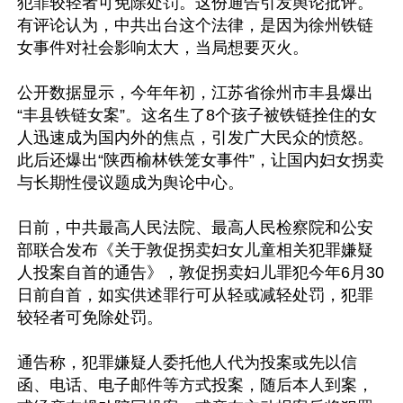
犯罪较轻者可免除处罚。这份通告引发舆论批评。
有评论认为，中共出台这个法律，是因为徐州铁链
女事件对社会影响太大，当局想要灭火。

公开数据显示，今年年初，江苏省徐州市丰县爆出
“丰县铁链女案”。这名生了8个孩子被铁链拴住的女
人迅速成为国内外的焦点，引发广大民众的愤怒。
此后还爆出“陕西榆林铁笼女事件”，让国内妇女拐卖
与长期性侵议题成为舆论中心。

日前，中共最高人民法院、最高人民检察院和公安
部联合发布《关于敦促拐卖妇女儿童相关犯罪嫌疑
人投案自首的通告》，敦促拐卖妇儿罪犯今年6月30
日前自首，如实供述罪行可从轻或减轻处罚，犯罪
较轻者可免除处罚。

通告称，犯罪嫌疑人委托他人代为投案或先以信
函、电话、电子邮件等方式投案，随后本人到案，