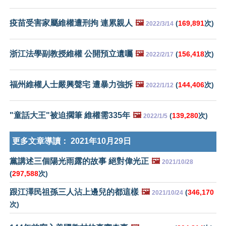
疫苗受害家屬維權遭刑拘 連累親人
🖼️
(
169,891
次)
2022/3/14
浙江法學副教授維權 公開預立遺囑
🖼️
(
156,418
次)
2022/2/17
福州維權人士嚴興聲宅 遭暴力強拆
🖼️
(
144,406
次)
2022/1/12
"童話大王"被迫擱筆 維權需335年
🖼️
(
139,280
次)
2022/1/5
更多文章導讀：
2021年10月29日
黨講述三個陽光雨露的故事 絕對偉光正
🖼️
2021/10/28
(
297,588
次)
跟江澤民祖孫三人沾上邊兒的都這樣
🖼️
(
346,170
2021/10/24
次)