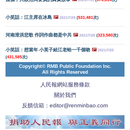
小笑話：江主席在冰島
🖼️
(
531,481
次)
2021/7/29
河南泄洪悲歌 作詞作曲都是中共
🖼️
(
323,580
次)
2021/7/26
小笑話：想當年 小英子給江老蛤一千個吻
🖼️
2021/7/20
(
431,585
次)
Copyright© RMB Public Foundation Inc.
All Rights Reserved
人民報網站服務條款
關於我們
反饋信箱：
editor@renminbao.com