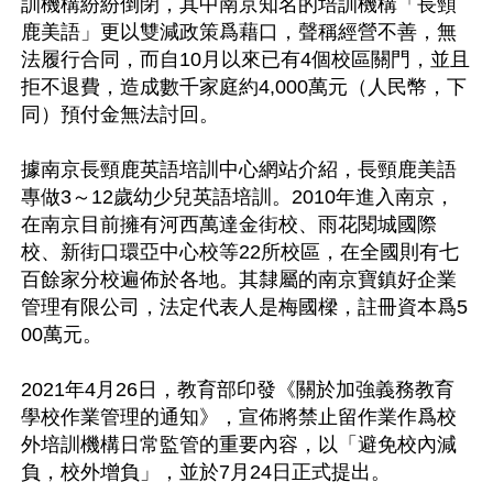
訓機構紛紛倒閉，其中南京知名的培訓機構「長頸
鹿美語」更以雙減政策爲藉口，聲稱經營不善，無
法履行合同，而自10月以來已有4個校區關門，並且
拒不退費，造成數千家庭約4,000萬元（人民幣，下
同）預付金無法討回。

據南京長頸鹿英語培訓中心網站介紹，長頸鹿美語
專做3～12歲幼少兒英語培訓。2010年進入南京，
在南京目前擁有河西萬達金街校、雨花閱城國際
校、新街口環亞中心校等22所校區，在全國則有七
百餘家分校遍佈於各地。其隸屬的南京寶鎮好企業
管理有限公司，法定代表人是梅國樑，註冊資本爲5
00萬元。

2021年4月26日，教育部印發《關於加強義務教育
學校作業管理的通知》，宣佈將禁止留作業作爲校
外培訓機構日常監管的重要內容，以「避免校內減
負，校外增負」，並於7月24日正式提出。
