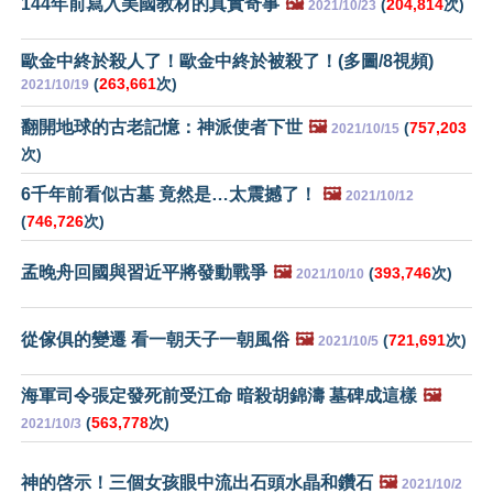
144年前寫入美國教材的真實奇事
🖼️
(
204,814
次)
2021/10/23
歐金中終於殺人了！歐金中終於被殺了！(多圖/8視頻)
(
263,661
次)
2021/10/19
翻開地球的古老記憶：神派使者下世
🖼️
(
757,203
2021/10/15
次)
6千年前看似古墓 竟然是…太震撼了！
🖼️
2021/10/12
(
746,726
次)
孟晚舟回國與習近平將發動戰爭
🖼️
(
393,746
次)
2021/10/10
從傢俱的變遷 看一朝天子一朝風俗
🖼️
(
721,691
次)
2021/10/5
海軍司令張定發死前受江命 暗殺胡錦濤 墓碑成這樣
🖼️
(
563,778
次)
2021/10/3
神的啓示！三個女孩眼中流出石頭水晶和鑽石
🖼️
2021/10/2