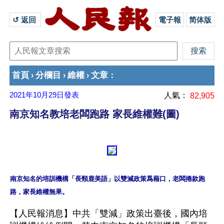
↺ 返回 
電子報
简体版
首頁
分欄目
維權
文章
›
›
›
：
2021年10月29日
發表
人氣：
82,905
南京知名教培老闆跑路 家長維權難(圖)
南京知名的培訓機構「長頸鹿美語」以雙減政策爲藉口，老闆捲款跑
【人民報消息】中共「雙減」政策出臺後，國內培