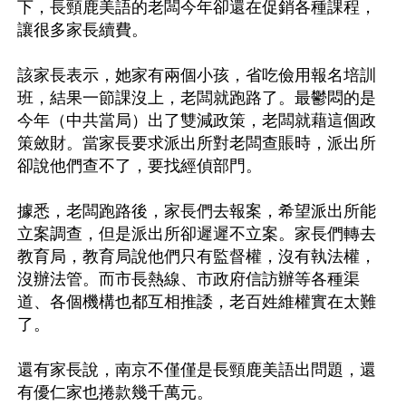
下，長頸鹿美語的老闆今年卻還在促銷各種課程，
讓很多家長續費。

該家長表示，她家有兩個小孩，省吃儉用報名培訓
班，結果一節課沒上，老闆就跑路了。最鬱悶的是
今年（中共當局）出了雙減政策，老闆就藉這個政
策斂財。當家長要求派出所對老闆查賬時，派出所
卻說他們查不了，要找經偵部門。

據悉，老闆跑路後，家長們去報案，希望派出所能
立案調查，但是派出所卻遲遲不立案。家長們轉去
教育局，教育局說他們只有監督權，沒有執法權，
沒辦法管。而市長熱線、市政府信訪辦等各種渠
道、各個機構也都互相推諉，老百姓維權實在太難
了。

還有家長說，南京不僅僅是長頸鹿美語出問題，還
有優仁家也捲款幾千萬元。
