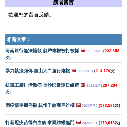
讀者留言
歡迎您的留言反饋。
相關文章：
河南銀行無法提款 儲戶維權被打被抓
🖼️
(
232,658
2022/5/21
次)
暴力執法頻傳 唐山大白遊行維權
🖼️
(
214,179
次)
2022/5/13
抗議工廠排污致病 長沙民衆連日維權
🖼️
(
207,294
2022/5/7
次)
因疫情長期停擺 杭州千餘商戶維權
🖼️
(
173,581
次)
2022/3/30
打新冠疫苗得白血病 家屬維權無門
🖼️
(
170,913
次)
2022/3/21