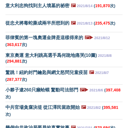
意大利忠狗找到主人墳墓的祕密
🖼️
(
191,870
次)
2021/8/14
從忠犬將毒蛇撕成兩半所想到的
🖼️
(
235,475
次)
2021/8/13
菲律賓的第一塊奧運金牌是這樣得來的
🖼️▶️
2021/8/12
(
363,617
次)
東京奧運 意大利跳高選手爲何跪地痛哭(10圖)
2021/8/8
(
294,881
次)
驚跳！紐約封門鑰匙與網文怒問兒童疫苗
🖼️
2021/8/7
(
287,377
次)
小夥子逮260只癩蛤蟆 驚動司法部門
🖼️▶️
(
397,408
2021/8/6
次)
中共官場貪腐決堤 從江澤民當政開始
🖼️
(
395,581
2021/8/2
次)
幾個中共政治局要員的真實故事
🖼️
(
570,694
次)
2021/7/31