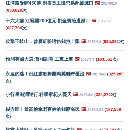
江澤慧受賄450萬 副省長王懷忠爲此被滅口
🖼️
2017/6/10
(
656,826
次)
十六大前 江竊國200億元 劉金寶險遭滅口
🖼️
2017/6/9
(
607,764
次)
攻擊王岐山，曾慶紅吩咐供錢無上限
🖼️
(
635,261
次)
2017/6/8
預測英國大選:首相謝幕 工黨上臺
🖼️
(
193,551
次)
2017/6/7
永遠的迷！俄紅旗歌舞團精英離奇覆沒
🖼️
(
325,289
2017/6/5
次)
小行星滋潤逆行 科學家杞人憂天
🖼️
(
324,272
次)
2017/6/2
糊弄咱！最高檢拿老百姓的錢賠冤民
🖼️
(
187,558
2017/5/31
次)
權當小笑話：吳官正留下了一句話
🖼️
(
373,244
次)