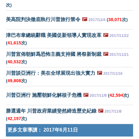
次)
美高院判決徹底執行川普旅行禁令
🖼️
(
38,071
次)
2017/12/4
津巴布韋總統辭職 美國促新領導人實現改革
🖼️
2017/11/22
(
41,615
次)
川普宣佈朝鮮爲恐怖主義支持國 將祭新制裁
🖼️
2017/11/21
(
40,532
次)
川普談亞洲行：美在全球展現出強大實力
🖼️
2017/11/16
(
49,808
次)
川普亞洲行 施壓朝鮮化解核子危機
🖼️
(
42,594
次)
2017/11/9
勝選週年 川普政府業績斐然締造歷史紀錄
🖼️
2017/11/8
(
42,197
次)
更多文章導讀：
2017年6月11日