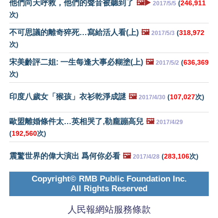
他們向天呼救，他們的聲音被聽到了
🖼️▶️
(
246,911
2017/5/5
次)
不可思議的離奇猝死…寫給活人看(上)
🖼️
(
318,972
2017/5/3
次)
宋美齡評二姐: 一生每逢大事必糊塗(上)
🖼️
(
636,369
2017/5/2
次)
印度八歲女「猴孩」衣衫乾淨成謎
🖼️
(
107,027
次)
2017/4/30
歐盟離婚條件太…英相哭了,勒龐蹦高兒
🖼️
2017/4/29
(
192,560
次)
震驚世界的偉大演出 爲何你必看
🖼️
(
283,106
次)
2017/4/28
Copyright© RMB Public Foundation Inc.
All Rights Reserved
人民報網站服務條款