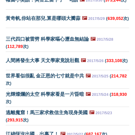
2017/5/30
黃奇帆,你站在那兒,算是哪頭大瓣蒜
🖼️
(
639,052
次)
2017/5/29
三代四口被雷劈 科學家嘔心瀝血無結論
🖼️
2017/5/28
(
112,789
次)
人間將發生大事 天文學家竟說壯觀
🖼️
(
333,108
次)
2017/5/26
世界看似很亂 金正恩的七寸就是中共
🖼️
(
214,782
2017/5/25
次)
光輝燦爛的太空 科學家看是一片昏暗
🖼️
(
318,930
2017/5/24
次)
逃離魔窟！馬三家求救信主角現身美國
🖼️
2017/5/23
(
293,915
次)
江綿恆沒出國，出事了！
🖼️
(
687,167
次)
2017/5/22