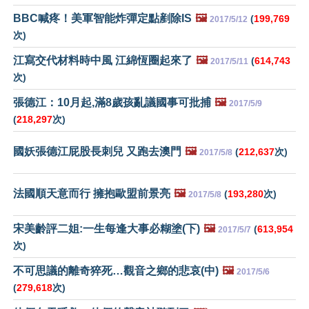
BBC喊疼！美軍智能炸彈定點剷除IS
🖼️
(
199,769
2017/5/12
次)
江寫交代材料時中風 江綿恆圈起來了
🖼️
(
614,743
2017/5/11
次)
張德江：10月起,滿8歲孩亂議國事可批捕
🖼️
2017/5/9
(
218,297
次)
國妖張德江屁股長刺兒 又跑去澳門
🖼️
(
212,637
次)
2017/5/8
法國順天意而行 擁抱歐盟前景亮
🖼️
(
193,280
次)
2017/5/8
宋美齡評二姐:一生每逢大事必糊塗(下)
🖼️
(
613,954
2017/5/7
次)
不可思議的離奇猝死…觀音之鄉的悲哀(中)
🖼️
2017/5/6
(
279,618
次)