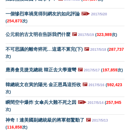
一個慘烈車禍竟得到網友的如此評論
🖼️▶️
2017/5/20
(
254,873
次)
公元前的古文明在告訴我們什麼
🖼️
(
323,989
次)
2017/5/19
不可思議的離奇猝死…這還不算完(下)
🖼️
(
287,737
2017/5/18
次)
應勇會見捷克總統 韓正去大學遛彎
🖼️
(
197,859
次)
2017/5/17
韓總統文在寅的陽光 金正恩爲這拒收
🖼️
(
592,423
2017/5/16
次)
瞬間空中爆炸 女傘兵大難不死之因
🖼️▶️
(
257,945
2017/5/14
次)
神奇！連美國副總統級的將軍都驚動了
🖼️
2017/5/13
(
116,858
次)