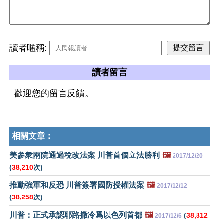
讀者暱稱:
讀者留言
歡迎您的留言反饋。
相關文章：
美參衆兩院通過稅改法案 川普首個立法勝利
🖼️
2017/12/20
(
38,210
次)
推動強軍和反恐 川普簽署國防授權法案
🖼️
2017/12/12
(
38,258
次)
川普：正式承認耶路撒冷爲以色列首都
🖼️
(
38,812
2017/12/6