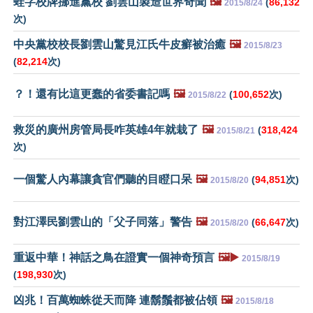
蛙字校牌挪進黨校 劉雲山製造世界奇聞
🖼️
(
86,132
2015/8/24
次)
中央黨校校長劉雲山驚見江氏牛皮癬被治癒
🖼️
2015/8/23
(
82,214
次)
？！還有比這更蠢的省委書記嗎
🖼️
(
100,652
次)
2015/8/22
救災的廣州房管局長咋英雄4年就栽了
🖼️
(
318,424
2015/8/21
次)
一個驚人內幕讓貪官們聽的目瞪口呆
🖼️
(
94,851
次)
2015/8/20
對江澤民劉雲山的「父子同落」警告
🖼️
(
66,647
次)
2015/8/20
重返中華！神話之鳥在證實一個神奇預言
🖼️▶️
2015/8/19
(
198,930
次)
凶兆！百萬蜘蛛從天而降 連鬍鬚都被佔領
🖼️
2015/8/18