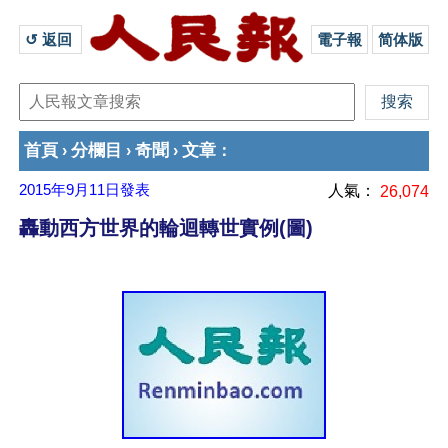
↺ 返回 
電子報
简体版
首頁
分欄目
奇聞
文章
›
›
›
：
2015年9月11日
發表
人氣：
26,074
轟動西方世界的輪迴轉世實例(圖)