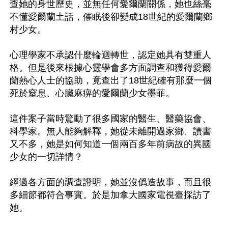
查她的身世歷史，並無任何愛爾蘭關係，她也絲毫
不懂愛爾蘭土話，催眠後卻變成18世紀的愛爾蘭鄉
村少女。

心理學家不承認什麼輪迴轉世，認定她具有雙重人
格。但是後來根據心靈學會多方面調查和獲得愛爾
蘭熱心人士的協助，竟查出了18世紀確有那麼一個
死於窒息、心臟麻痹的愛爾蘭少女墨菲。

這件案子當時驚動了很多國家的醫生、醫藥協會、
科學家。無人能夠解釋，她從未離開過家鄉、讀書
又不多，她是如何知道一個兩百多年前病故的異國
少女的一切詳情？

經過各方面的調查證明，她並沒僞造故事，而且很
多細節都符合事實。於是加拿大國家電視臺採訪了
她。
