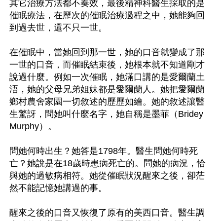
其它治療方法都不奏效，最後精神科醫生採取的是
催眠療法，在歷次的催眠治療過程之中，她能夠回
到過去世，還不只一世。

在催眠中，當她回到那一世，她的口音就變成了那
一世的口音，而催眠結束後，她根本就不知道剛才
說過什麼。例如一次催眠，她滿口講的是愛爾蘭土
浯，她的父母兄弟姐妹都是愛爾蘭人。她把愛爾蘭
鄉村農舍家園一切敘述的歷歷如繪。她的敘述讓醫
生驚訝，問她叫什麼名字，她自稱是墨菲（Bridey 
Murphy）。

問她何時出生？她答是1798年。醫生問她何時死
亡？她說是在18歲時患病死亡的。問她的病況，恰
與她的過敏病相符。她從催眠狀況醒來之後，卻茫
然不能記憶她講過的事。

醒來之後的口音又恢復了原有的美西口音。醫生調