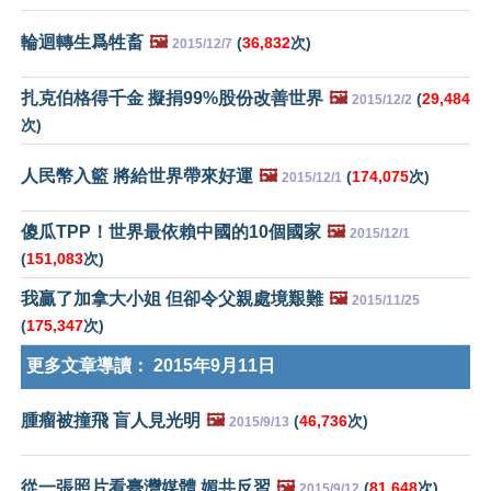
輪迴轉生爲牲畜
🖼️
(
36,832
次)
2015/12/7
扎克伯格得千金 擬捐99%股份改善世界
🖼️
(
29,484
2015/12/2
次)
人民幣入籃 將給世界帶來好運
🖼️
(
174,075
次)
2015/12/1
傻瓜TPP！世界最依賴中國的10個國家
🖼️
2015/12/1
(
151,083
次)
我贏了加拿大小姐 但卻令父親處境艱難
🖼️
2015/11/25
(
175,347
次)
更多文章導讀：
2015年9月11日
腫瘤被撞飛 盲人見光明
🖼️
(
46,736
次)
2015/9/13
從一張照片看臺灣媒體 媚共反習
🖼️
(
81,648
次)
2015/9/12