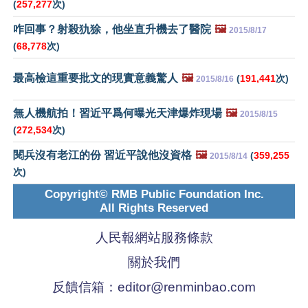
(
257,277
次)
咋回事？射殺犰狳，他坐直升機去了醫院
🖼️
2015/8/17
(
68,778
次)
最高檢這重要批文的現實意義驚人
🖼️
(
191,441
次)
2015/8/16
無人機航拍！習近平爲何曝光天津爆炸現場
🖼️
2015/8/15
(
272,534
次)
閱兵沒有老江的份 習近平說他沒資格
🖼️
(
359,255
2015/8/14
次)
Copyright© RMB Public Foundation Inc.
All Rights Reserved
人民報網站服務條款
關於我們
反饋信箱：
editor@renminbao.com