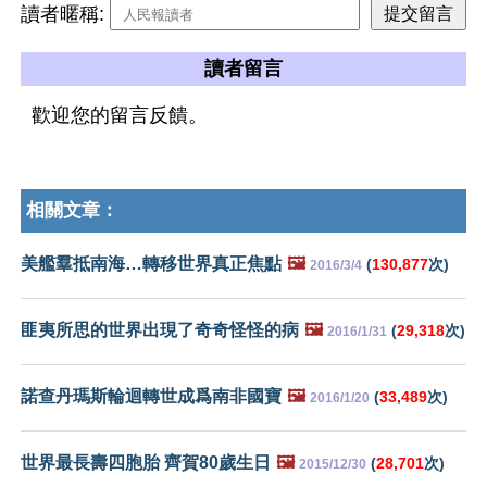
讀者暱稱:
讀者留言
歡迎您的留言反饋。
相關文章：
美艦羣抵南海…轉移世界真正焦點
🖼️
(
130,877
次)
2016/3/4
匪夷所思的世界出現了奇奇怪怪的病
🖼️
(
29,318
次)
2016/1/31
諾查丹瑪斯輪迴轉世成爲南非國寶
🖼️
(
33,489
次)
2016/1/20
世界最長壽四胞胎 齊賀80歲生日
🖼️
(
28,701
次)
2015/12/30