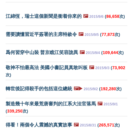
江綿恆，瑞士這個新聞是衝着你來的
🖼️
(
86,658
次)
2015/9/6
需要讀懂習近平簽署的主席特赦令
🖼️
(
77,873
次)
2015/9/5
爲何習穿中山裝 普京瞧江笑容詭異
🖼️
(
109,644
次)
2015/9/4
敬神不怕最高法 美國小書記員真敢叫板
🖼️
(
73,902
2015/9/3
次)
轉世後記得殺手的包括這位總統
🖼️▶️
(
192,280
次)
2015/9/2
製造幾十年來最荒唐審判的江系大法官落馬
🖼️
2015/9/1
(
339,250
次)
得看！兩個令人震撼的真實故事
🖼️
(
265,571
次)
2015/8/31