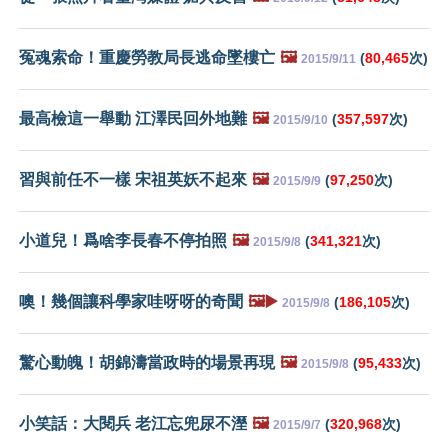
冤魂索命！重慶勞教局長逃命墜樓亡
🖼️
(
80,465
次)
2015/9/11
最高檢這一舉動 江澤民回外地難
🖼️
(
357,597
次)
2015/9/10
習與前任不一樣 宋祖英妖不起來
🖼️
(
97,250
次)
2015/9/9
小道兒！爲啥李長春不停拍照
🖼️
(
341,321
次)
2015/9/8
噢！幾個讓科學家哇呀呀的奇聞
🖼️▶️
(
186,105
次)
2015/9/8
驚心動魄！胡錦濤當政時的場景再現
🖼️
(
95,433
次)
2015/9/8
小笑話：大閱兵 老江忘兜尿不溼
🖼️
(
320,968
次)
2015/9/7