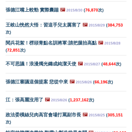
張德江嘴上較勁 實際囊踹
🖼️
(
76,870
次)
2015/8/30
王岐山恍然大悟：習這手兒太厲害了
🖼️
(
384,753
2015/8/29
次)
閱兵花絮！楞頭青點名訓將軍:請把腿抬高點
🖼️
2015/8/28
(
72,851
次)
不可思議！浪漫燭光鑄成純潔天使
🖼️
(
48,644
次)
2015/8/27
張德江審議這個提案 悲從中來
🖼️
(
66,196
次)
2015/8/26
江：張高麗沒用了
🖼️
(
1,237,162
次)
2015/8/26
政法委橫絲兒肉高官會場打罵副市長
🖼️
(
305,151
2015/8/25
次)