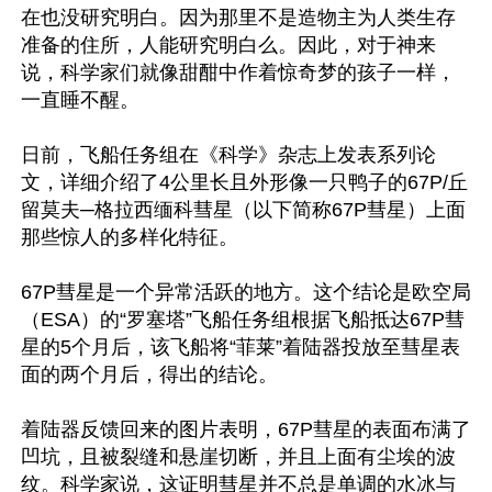
在也没研究明白。因为那里不是造物主为人类生存
准备的住所，人能研究明白么。因此，对于神来
说，科学家们就像甜酣中作着惊奇梦的孩子一样，
一直睡不醒。

日前，飞船任务组在《科学》杂志上发表系列论
文，详细介绍了4公里长且外形像一只鸭子的67P/丘
留莫夫─格拉西缅科彗星（以下简称67P彗星）上面
那些惊人的多样化特征。 

67P彗星是一个异常活跃的地方。这个结论是欧空局
（ESA）的“罗塞塔”飞船任务组根据飞船抵达67P彗
星的5个月后，该飞船将“菲莱”着陆器投放至彗星表
面的两个月后，得出的结论。

着陆器反馈回来的图片表明，67P彗星的表面布满了
凹坑，且被裂缝和悬崖切断，并且上面有尘埃的波
纹。科学家说，这证明彗星并不总是单调的水冰与