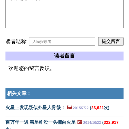
读者暱称:
读者留言
欢迎您的留言反馈。
相关文章：
火星上发现疑似外星人骨骸！
🖼️
(
23,921
次)
2015/7/22
百万年一遇 彗星咋没一头撞向火星
🖼️
(
322,917
2014/10/23