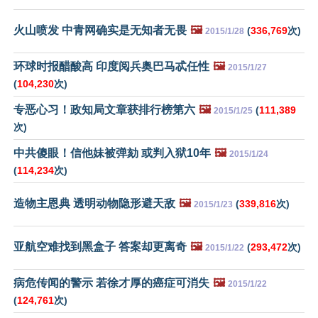
火山喷发 中青网确实是无知者无畏
🖼️
(
336,769
次)
2015/1/28
环球时报醋酸高 印度阅兵奥巴马忒任性
🖼️
2015/1/27
(
104,230
次)
专恶心习！政知局文章获排行榜第六
🖼️
(
111,389
2015/1/25
次)
中共傻眼！信他妹被弹劾 或判入狱10年
🖼️
2015/1/24
(
114,234
次)
造物主恩典 透明动物隐形避天敌
🖼️
(
339,816
次)
2015/1/23
亚航空难找到黑盒子 答案却更离奇
🖼️
(
293,472
次)
2015/1/22
病危传闻的警示 若徐才厚的癌症可消失
🖼️
2015/1/22
(
124,761
次)