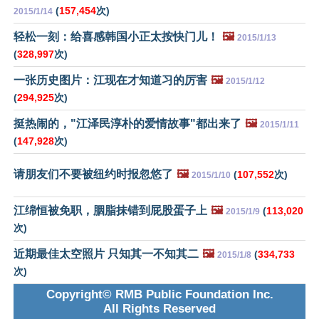
(
157,454
次)
2015/1/14
轻松一刻：给喜感韩国小正太按快门儿！
🖼️
2015/1/13
(
328,997
次)
一张历史图片：江现在才知道习的厉害
🖼️
2015/1/12
(
294,925
次)
挺热闹的，"江泽民淳朴的爱情故事"都出来了
🖼️
2015/1/11
(
147,928
次)
请朋友们不要被纽约时报忽悠了
🖼️
(
107,552
次)
2015/1/10
江绵恒被免职，胭脂抹错到屁股蛋子上
🖼️
(
113,020
2015/1/9
次)
近期最佳太空照片 只知其一不知其二
🖼️
(
334,733
2015/1/8
次)
Copyright© RMB Public Foundation Inc.
All Rights Reserved