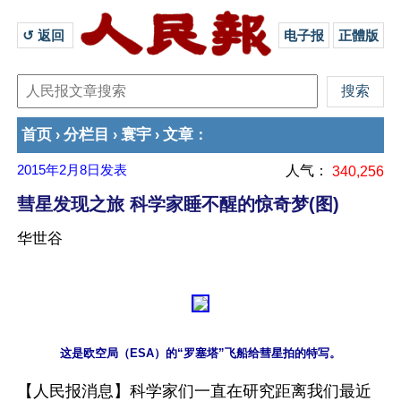
↺ 返回 
电子报
正體版
首页
分栏目
寰宇
文章
›
›
›
：
2015年2月8日
发表
人气：
340,256
彗星发现之旅 科学家睡不醒的惊奇梦(图)
华世谷
这是欧空局（ESA）的“罗塞塔”飞船给彗星拍的特写。
【人民报消息】科学家们一直在研究距离我们最近