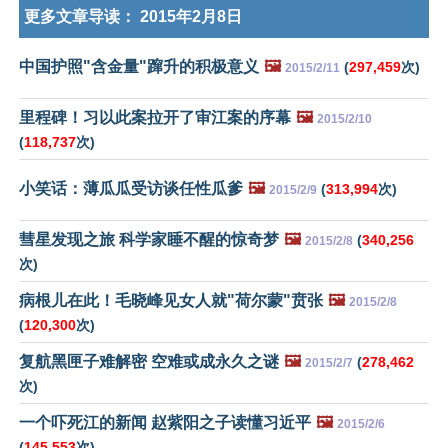
更多文章导读：
2015年2月8日
中国护照"含金量"蹿升的积极意义
🖼️
(
297,459
次)
2015/2/11
里程碑！习以此案拉开了审江案的序幕
🖼️
2015/2/10
(
118,737
次)
小笑话：薄瓜瓜受访谈任性瓜爹
🖼️
(
313,994
次)
2015/2/9
彗星发现之旅 科学家睡不醒的惊奇梦
🖼️
(
340,256
2015/2/8
次)
病根儿在此！毛晓峰见女人就"荷尔蒙"贲张
🖼️
2015/2/8
(
120,300
次)
复航黑匣子难解密 空难或成永久之谜
🖼️
(
278,462
2015/2/7
次)
一个吓死江的新闻 赵紫阳之子读懂习近平
🖼️
2015/2/6
(
145,553
次)