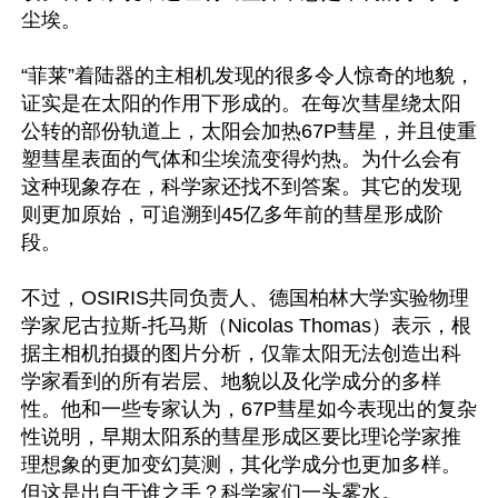
尘埃。 

“菲莱”着陆器的主相机发现的很多令人惊奇的地貌，
证实是在太阳的作用下形成的。在每次彗星绕太阳
公转的部份轨道上，太阳会加热67P彗星，并且使重
塑彗星表面的气体和尘埃流变得灼热。为什么会有
这种现象存在，科学家还找不到答案。其它的发现
则更加原始，可追溯到45亿多年前的彗星形成阶
段。

不过，OSIRIS共同负责人、德国柏林大学实验物理
学家尼古拉斯-托马斯（Nicolas Thomas）表示，根
据主相机拍摄的图片分析，仅靠太阳无法创造出科
学家看到的所有岩层、地貌以及化学成分的多样
性。他和一些专家认为，67P彗星如今表现出的复杂
性说明，早期太阳系的彗星形成区要比理论学家推
理想象的更加变幻莫测，其化学成分也更加多样。
但这是出自于谁之手？科学家们一头雾水。
