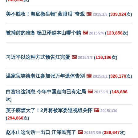
美不胜收！海底微生物"蓝眼泪"奇观
🖼️
(
339,924
次)
2015/2/5
被捕前的准备 杨卫泽赵本山哪个精
🖼️
(
123,858
次)
2015/2/4
习近平以这种方式预告江完蛋
🖼️
(
116,186
次)
2015/2/3
温家宝笑谈老江参加张万年遗体告别
🖼️
(
326,170
次)
2015/2/2
白宫出这消息 今年中国走向已有定局
🖼️
(
148,696
2015/2/1
次)
英子麻烦大了！2月将被军委巡视组关怀
🖼️
2015/1/30
(
294,860
次)
赵本山这句话一出口 江泽民完了
🖼️
(
389,647
次)
2015/1/29