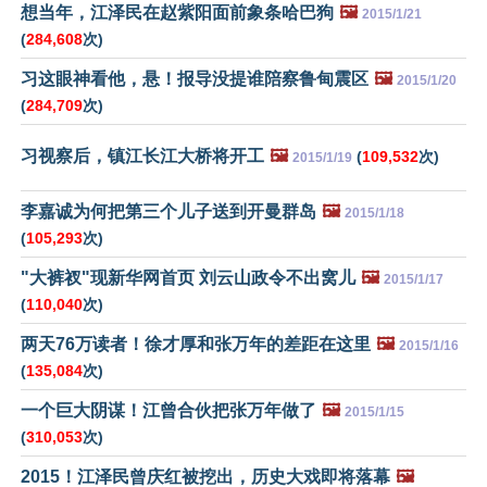
想当年，江泽民在赵紫阳面前象条哈巴狗
🖼️
2015/1/21
(
284,608
次)
习这眼神看他，悬！报导没提谁陪察鲁甸震区
🖼️
2015/1/20
(
284,709
次)
习视察后，镇江长江大桥将开工
🖼️
(
109,532
次)
2015/1/19
李嘉诚为何把第三个儿子送到开曼群岛
🖼️
2015/1/18
(
105,293
次)
"大裤衩"现新华网首页 刘云山政令不出窝儿
🖼️
2015/1/17
(
110,040
次)
两天76万读者！徐才厚和张万年的差距在这里
🖼️
2015/1/16
(
135,084
次)
一个巨大阴谋！江曾合伙把张万年做了
🖼️
2015/1/15
(
310,053
次)
2015！江泽民曾庆红被挖出，历史大戏即将落幕
🖼️