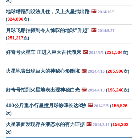
次)
地球糟蹋到没法儿住，又上火星找出路
🖼️
2014/10/9
(
324,896
次)
月球飞船拍摄到令人惊叹的地球“升起”
🖼️
2014/5/27
(
251,217
次)
好奇号火星车 正进入巨大古代湖床
🖼️
(
231,504
次)
2014/5/1
火星地表出现巨大的神秘心形陨坑
🖼️
(
205,906
次)
2014/4/15
好奇号拍到火星地表出现神秘白光
🖼️
(
196,246
次)
2014/4/13
400公斤重小行星撞月球馀晖长达8秒
🖼️
(
155,526
2014/3/5
次)
火星表面发现存在液态水的有力证据
🖼️
(
156,302
2014/2/17
次)