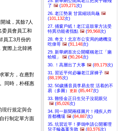
25. 新華網公開罵老江把英子睡殘
了
🖼️
(
109,271
次)
26. 老江勢衰 甘當縮頭烏龜
🖼️
(
101,132
次)
離開城，其餘7人
27. 捅窗戶紙！老江這鼓掌方法受
名委員會員工和
特異功能者指點
🖼️
(
99,968
次)
28. 奇文！北京市公安局的總機沒
鮮員工3月份的
吃偉哥
🖼️
(
91,148
次)
，實際上北韓將
29. 新華網首次公開暱稱老江「癩
蛤蟆」
🖼️
(
90,264
次)
30. ！高層出了大事
🖼️
(
89,179
次)
31. 習近平何必嚇老江尿褲子
🖼️
求軍方，在應對
(
88,195
次)
。同時，朴槿惠
32. 50歲播音員李易去世 活着的不
易（多圖）
(
85,447
次)
更新
33. 難怪金正日生兒子沒屁眼兒
🖼️
(
85,026
次)
的現行規定與合
34. 同一新聞兩樣圖片！殘疾人炸
首都機場
🖼️
(
84,887
次)
自行制定單方面
35. 坑習近平！夢鴿申請公開審理
兒子輪姦案失敗
🖼️
(
83,976
次)