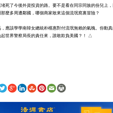
還堵死了今後外資投資的路。要不是看在同宗同族的份兒上，
洲那麼多周遭鄰國，哪個商家敢來這個流氓窩裏冒險？

馬，應該學學南韓女總統朴槿惠對付流氓無賴的氣魄。你動真
起世界警察局長的責任來，誰敢欺負美國？！ △

 
ww.renminbao.com/rmb/articles/2013/8/8/58449b.html