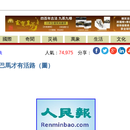
國際
奇聞
災禍
萬象
生活
文化
人氣：
74,975
分享：
表
奧巴馬才有活路（圖）