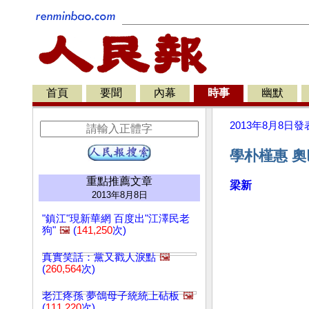
首頁
要聞
內幕
時事
幽默
2013年8月8日
發
學朴槿惠 
重點推薦文章
梁新
2013年8月8日
"鎮江"現新華網 百度出"江澤民老
狗"
🖼️
(
141,250
次)
真實笑話：黨又戳人淚點
🖼️
(
260,564
次)
老江疼孫 夢鴿母子統統上砧板
🖼️
(
111,220
次)