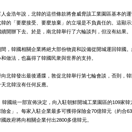
言人金浩年說，北韓的這些條款將會威脅該工業園區基本的運
北韓的「要麼接受、要麼放棄」的立場是不負責任的。這顯示
繼續開辦下去。於是，南北韓舉行了六輪談判，但沒有結果。

期間，韓國相關企業將絕大部份物資和設備從開城運回韓國。
和做法，也贏得了韓國民衆與世界的支持。

府向北韓發出最後通牒，敦促北韓舉行第七輪會談，否則，韓
天北韓沒有任何反應。

7日，韓國統一部宣佈決定，向入駐朝鮮開城工業園區的109家
險金」。每家入駐企業最多可獲得保險金70億韓元（約合63
國政府將向相關企業付出2800多億韓元。
