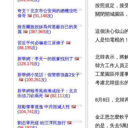
按照規定，接
奇文！北京市公安局的總機沒吃
關閉開城園區
偉哥
🖼️
(
91,148
次)
維吾爾族姐妹爲何遮蔽自己的美
這個決心似山
麗
🖼️
(
387,969
次)
人是怕電棍的！
習近平何必嚇老江尿褲子
🖼️
(
88,195
次)
北韓表示，將
新華網：李天一的親爹找到了
🖼️
(
128,176
次)
韓方工作人員
工業園區停運
新華網小笑話：假警察強姦2女子
🖼️
(
100,261
次)
考慮北韓提出的
新華網報導風格漸成段子：北京
街頭刀砍兩死
🖼️
(
82,111
次)
8月8日，北韓
鼓勵肇事逃逸 中共毀滅人性
🖼️
(
104,741
次)
金正恩怎麼軟
劉志軍死緩 給江澤民放行
🖼️
的是，失去5萬
(
98,182
次)