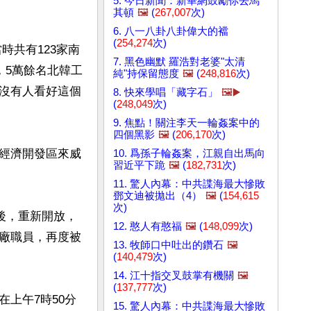
5. 今日新聞：新華網鼓勵你去馬
其頓
🖼️
(
267,007
次)
6. 八一八卦八卦偉大的襠
(
254,274
次)
時共有123家南
7. 黑色幽默 羅浩對老婆"太清
，5萬餘名北韓工
純"持保留態度
🖼️
(
248,816
次)
沒有人看好這個
8. 快來學唱「藏字石」
🖼️▶️
(
248,049
次)
9. 焦點！關注李天一輪姦案中的
四個黑影
🖼️
(
206,170
次)
經濟開發區來威
10. 爲孫子輪姦案，江親自出馬向
習近平下跪
🖼️
(
182,731
次)
11. 驚人內幕：中共諜海最大慘敗
鄧文迪被拋出（4）
🖼️
(
154,615
次)
後，重新開放，
12. 憨人有憨福
🖼️
(
148,099
次)
廠職員，再度被
13. 牧師口中吐出的鑽石
🖼️
(
140,479
次)
14. 江十指交叉鼓掌有機關
🖼️
(
137,777
次)
上午7時50分
15. 驚人內幕：中共諜海最大慘敗