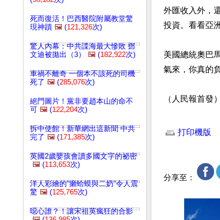
外匯收入外，
死而復活！巴西醫院附屬教堂驚
投資。看看亞
現神蹟
🖼️
(
121,326
次)
驚人內幕：中共諜海最大慘敗 鄧
美國總統奧巴
文迪被拋出（3）
🖼️
(
182,922
次)
氣來，你真的負
車禍不離奇 一個本不該死的司機
死了
🖼️
(
285,076
次)
（人民報首發）
絕門圖片！黨非要趙本山的命不
可
🖼️
(
122,204
次)
文章網址: http://w
拆中使館！新華網出這新聞 中共
打印機版
完了
🖼️
(
171,385
次)
英國2歲嬰孩會讀多國文字的祕密
🖼️
(
113,653
次)
分享至：
洋人彩繪的"癩蛤蟆與二奶"令人震
驚
🖼️
(
125,765
次)
噁心誰？！讓宋祖英瘋狂的合影
🖼️
(
136,985
次)