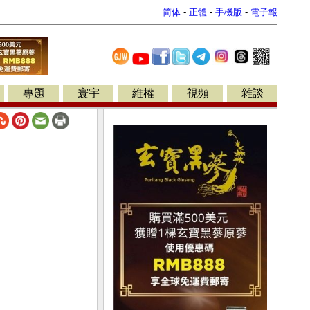
简体
-
正體
-
手機版
-
電子報
專題
寰宇
維權
視頻
雜談