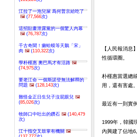
江拉了一泡兒屎 爲何普京給吃了
🖼️
(
77,566
次)
這招貼畫泄露黨的一個驚人內幕
🖼️
(
76,787
次)
千古奇聞！癩蛤蟆等天鵝「宋」
【人民報消息】
肉
🖼️
(
110,322
次)
性循環圈。

學朴槿惠 奧巴馬才有活路
🖼️
(
74,975
次)
朴槿惠當選總
要老江命 一個斯諾登無法解釋的
問題
🖼️
(
128,143
次)
用，還有害處
難怪金正日生兒子沒屁眼兒
🖼️
(
85,026
次)
最近有一則實例
牧師口中吐出的鑽石
🖼️
(
140,479
次)
1999年，韓
內興建了佔地6
江十指交叉鼓掌有機關
🖼️
(
137,777
次)