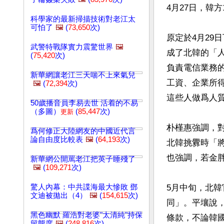
4月27日，韓方
科學家的最新掃描技術對老江太
可怕了
🖼️
(
73,650
次)
原定於4月29
武警特戰隊實力震驚世界
🖼️
成了北韓的「
(
75,420
次)
負責電信業務的
新華網讓老江三天喘不上來氣兒
工資、企業所得
🖼️
(
72,394
次)
這些人做爲人質
50歲播音員李易去世 活着的不易
（多圖）
(
85,447
次)
更新
朴槿惠強調，
爲何修正大陸網友的中國近代言
論自由度比較表
🖼️
(
64,193
次)
北韓挑釁時「
也強調，若金
新華網公開罵老江把英子睡殘了
🖼️
(
109,271
次)
驚人內幕：中共諜海最大慘敗 鄧
5月中旬，北
文迪被拋出（4）
🖼️
(
154,615
次)
同」。平壤說
黑色幽默 羅浩對老婆"太清純"持保
條款，不論韓國
留態度
🖼️
(
248,816
次)