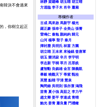
林靜
梁建峰
胡玉睛
胡立晴
南韓決不會過來
方逍臨
李子木
肖辛
蕭廂
專欄作者
古成
馬來啟
馬新宇
楊光
的，你樹立起正
羅正豪
張幸子
全美山
張菁
雷鳴仁
秦勉
顏純鈎
歸元
山河
楊寧
聖子
秦月
撣封塵
吳明氏
林茵
方圓
胡立睛
王未來
來褕鎬
曾唐軍
胡玉
樂消寂
辛月
李宇明
李志新
宇桐
莘月
呂眾銑
盧智勳
良鎮雄
金言
陳義凱
畢穀
曉觀天下
蒂紫
甄桂
英慧
點睛
宇清
慧泉
陶罔錄
吳明則
張亦潔
鴻飛
苗青
夏小強
高茹之
李力平
趙文卿
姜平
李達成
青晴
鮑光
姜青
蕭良量
門禮瞰