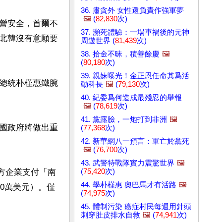
36. 肅貪外 女性還負責作強軍夢
🖼️
(
82,830
次)
營安全，首爾不
37. 瀕死體驗：一場車禍後的元神
北韓沒有意願要
周遊世界 (
81,439
次)
38. 拾金不昧，積善餘慶
🖼️
(
80,180
次)
39. 親妹曝光！金正恩任命其爲活
總統朴槿惠鐵腕
動科長
🖼️
(
79,130
次)
40. 紀委爲何造成最殘忍的舉報
🖼️
(
78,619
次)
41. 黨露臉，一炮打到非洲
🖼️
國政府將做出重
(
77,368
次)
42. 新華網八一預言：軍亡於黨死
🖼️
(
76,700
次)
43. 武警特戰隊實力震驚世界
🖼️
(
75,420
次)
韓方企業支付「南
44. 學朴槿惠 奧巴馬才有活路
🖼️
0萬美元）。僅
(
74,975
次)
45. 體制污染 癌症村民每週用針頭
刺穿肚皮排水自救
🖼️
(
74,941
次)