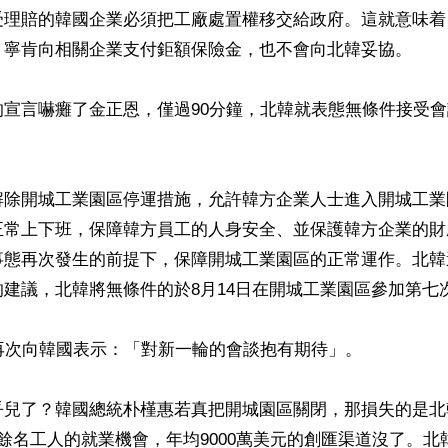
受理賠的韓國企業必須把工廠處置權移交給政府。這就意味着
，寧肯向相關企業支付鉅額保險金，也不會向北韓妥協。

的宣言嚇癱了金正恩，僅過90分鐘，北韓就表態無條件接受


解除開城工業園區停運措施，允許韓方企業人士進入開城工業
正常上下班，保障韓方員工的人身安全、並保護韓方企業的財
事態再次發生的前提下，保障開城工業園區的正常運作。北韓
建議，北韓將無條件的於8月14日在開城工業園區參加第七次
再次向韓國表示：「對新一輪的會談抱有期待」。

乎兒了？韓國總統朴槿惠若真把開城園區關閉，那損失的是北
餘名工人的就業機會，年均9000萬美元的創匯渠道沒了。北