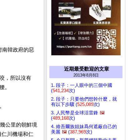
付南韓政府的惡
近期最受歡迎的文章
2013年8月8日
咬，所以沒有
1. 段子：一人眼中的三個中國
。

(
541,234
次)
2. 段子：只要他們想幹什麼，就
有以下步驟 (
525,089
次)
 

3. 人民幣是全球活雷鋒
🖼️
(
489,168
次)
僅幾公里的朝鮮境
4. 維吾爾族姐妹爲何遮蔽自己的
美麗
🖼️
(
387,969
次)
離仁川機場和仁