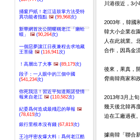
川港很近，3小
捅窗戶紙！老江這鼓掌方法受特
異功能者指點
🖼️
(
99,968
次)
2003年，韓
新華網首次公開暱稱老江「癩蛤
韓大小企業在園
蟆」
🖼️
(
90,264
次)
人在此就業。
一個惡夢讓江日夜兼程去求地藏
合作，因爲金流
王菩薩
🖼️
(
116,941
次)
！高層出了大事
🖼️
(
89,179
次)
後來，果真，
段子：一人眼中的三個中國
脅南韓商家和政
(
541,234
次)
你死我活！習近平知道斯諾登情
報來自老江
🖼️
(
110,582
次)
2013年3月
幾天後北韓再
紀委爲何造成最殘忍的舉報
🖼️
(
78,619
次)
迫在工廠過夜。
銀行里根本沒有錢 (
67,819
次)
據南韓「聯合新
王冶坪密友爆大料：爲何老江酷