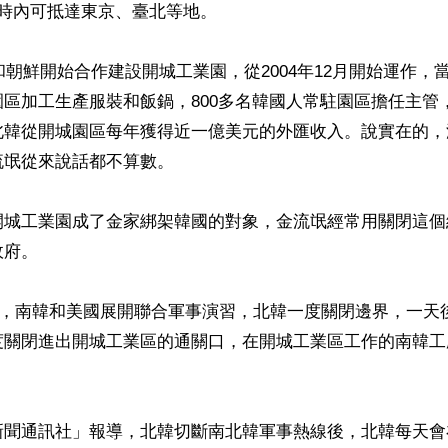
時內可抵達東京、臺北等地。

國和朝鮮開始合作建設開城工業園，從2004年12月開始運作，當
區加工生產服裝和飯鍋，800多名韓國人常駐園區擔任主管
北韓從開城園區每年獲得近一億美元的外匯收入。說實在的，
氓從來說話都不算數。

開城工業園成了金家綁架韓國的對象，金流氓經常用關閉這個
府。

上旬，南韓和美國展開聯合軍事演習，北韓一度關閉邊界，一天
度關閉進出開城工業區的通關口，在開城工業區工作的南韓工


聞通訊社」報導，北韓切斷南北韓軍事熱線後，北韓每天會在