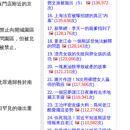
鄧文迪被拋出（5）
🖼️
(
136,972
板門店附近的京
次)
16. 上海法官被曝招嫖的真正"內
幕" (
135,636
次)
17. 新華網：李天一的親爹找到了
至禁止向開城園區
🖼️
(
128,176
次)
問園區，但被北
18. 要老江命 一個斯諾登無法解釋
的問題
🖼️
(
128,143
次)
禁止。

19. 漂亮女孩的失敗與胖女孩的成
功
🖼️
(
122,006
次)
20. 一塊蔥油餅導致破產的故事
🖼️
(
121,210
次)
21. 圖片作證！N次用裸體女人贏
此罪過歸咎於南
得的戰役
🖼️
(
117,566
次)
22. 一個惡夢讓江日夜兼程去求地
藏王菩薩
🖼️
(
116,941
次)
23. 王冶坪密友爆大料：爲何老江
日罕見的做出重
酷愛擺這姿勢
🖼️
(
112,274
次)
24. 你死我活！習近平知道斯諾登
情報來自老江
🖼️
(
110,582
次)