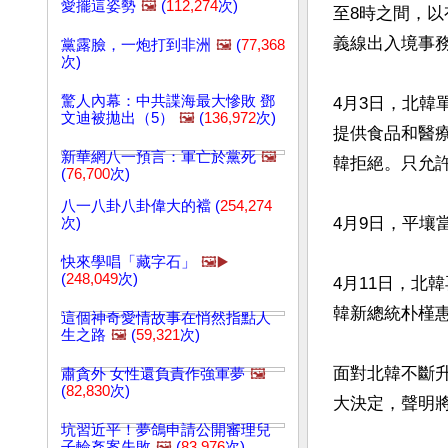
愛擺這姿勢
🖼️
(
112,274
次)
至8時之間，
義線出入境事務
黨露臉，一炮打到非洲
🖼️
(
77,368
次)
驚人內幕：中共諜海最大慘敗 鄧
4月3日，北
文迪被拋出（5）
🖼️
(
136,972
次)
提供食品和醫
新華網八一預言：軍亡於黨死
🖼️
韓拒絕。只允
(
76,700
次)
八一八卦八卦偉大的襠 (
254,274
4月9日，平壤
次)
快來學唱「藏字石」
🖼️▶️
(
248,049
次)
4月11日，北
韓新總統朴槿惠
這個神奇愛情故事在悄然指點人
生之路
🖼️
(
59,321
次)
面對北韓不斷升
肅貪外 女性還負責作強軍夢
🖼️
(
82,830
次)
大決定，聲明將
坑習近平！夢鴿申請公開審理兒
子輪姦案失敗
🖼️
(
83,976
次)