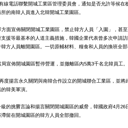
以有線電話聯繫開城工業區管理委員會，通知是否允許等候在
所的南韓人員進入北韓開城工業園區。

韓單方面宣佈關閉開城工業園區，禁止韓方人員「入園」，甚
療支援等最基本的人道主義措施，韓國企業代表曾多次申請訪
許韓方人員離開園區。一切原輔材料、糧食和人員的換班全部被
當局宣佈開城園區暫停營運，並撤離區內5萬3千名北韓員工。

韓再度揚言永久關閉與南韓合作設立的開城聯合工業區，並將
的韓美軍演。

級的挑釁言論和揚言關閉開城園區的威脅，韓國政府4月26
滯留在開城園區的韓方人員全部撤回。
