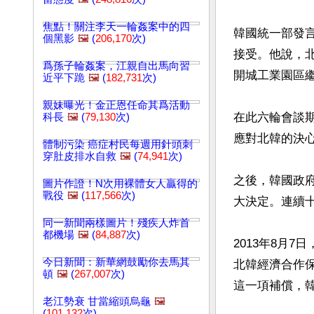
焦點！關注李天一輪姦案中的四
韓國統一部發
個黑影
🖼️
(
206,170
次)
接受。他說，
爲孫子輪姦案，江親自出馬向習
開城工業園區
近平下跪
🖼️
(
182,731
次)
親妹曝光！金正恩任命其爲活動
在此六輪會談
科長
🖼️
(
79,130
次)
應對北韓的決心
體制污染 癌症村民每週用針頭刺
穿肚皮排水自救
🖼️
(
74,941
次)
之後，韓國政
圖片作證！N次用裸體女人贏得的
戰役
🖼️
(
117,566
次)
大決定。連續十
同一新聞兩樣圖片！殘疾人炸首
都機場
🖼️
(
84,887
次)
2013年8月
今日新聞：新華網鼓勵你去馬其
北韓經濟合作保
頓
🖼️
(
267,007
次)
這一項補償，韓
老江勢衰 甘當縮頭烏龜
🖼️
(
101,132
次)