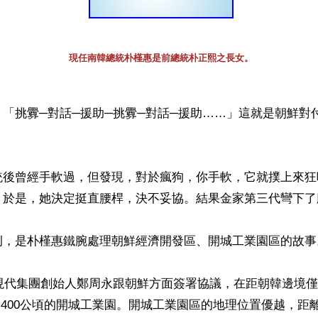
現任南韓總統朴槿惠是前總統朴正熙之長女。
「挑釁─對話─援助─挑釁─對話─援助……」這就是朝鮮對
統後曾經手軟過，但發現，對於瘋狗，你手軟，它就撲上來狂
。於是，她決定挺直腰桿，決不妥協。結果金家第三代彎下了腰
，是朴槿惠鐵腕處理朝鮮經濟開發區、開城工業園區的故事。
國現代集團創始人鄭周永跟朝鮮方面簽署協議，在距朝韓邊境
,400公頃的開城工業園。開城工業園區的地理位置優越，距