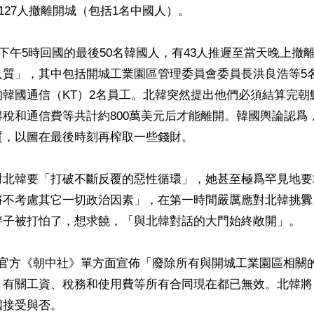
127人撤離開城（包括1名中國人）。

日下午5時回國的最後50名韓國人，有43人推遲至當天晚上撤
人質」，其中包括開城工業園區管理委員會委員長洪良浩等5
韓國通信（KT）2名員工。北韓突然提出他們必須結算完朝
稅和通信費等共計約800萬美元后才能離開。韓國輿論認爲
，以圖在最後時刻再榨取一些錢財。

對北韓要「打破不斷反覆的惡性循環」，她甚至極爲罕見地要
將不考慮其它一切政治因素」，在第一時間嚴厲應對北韓挑釁
胖子被打怕了，想求饒，「與北韓對話的大門始終敞開」。

韓官方《朝中社》單方面宣佈「廢除所有與開城工業園區相關
，有關工資、稅務和使用費等所有合同現在都已無效。北韓將
接受與否。
