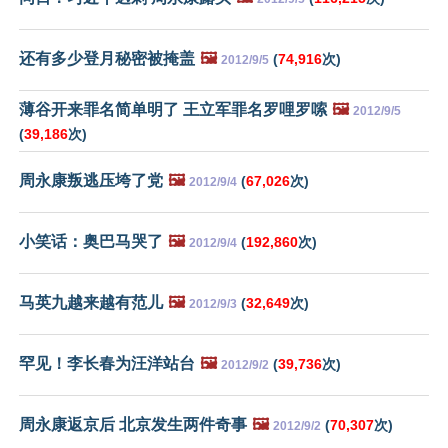
还有多少登月秘密被掩盖
🖼️
(
74,916
次)
2012/9/5
薄谷开来罪名简单明了 王立军罪名罗哩罗嗦
🖼️
2012/9/5
(
39,186
次)
周永康叛逃压垮了党
🖼️
(
67,026
次)
2012/9/4
小笑话：奥巴马哭了
🖼️
(
192,860
次)
2012/9/4
马英九越来越有范儿
🖼️
(
32,649
次)
2012/9/3
罕见！李长春为汪洋站台
🖼️
(
39,736
次)
2012/9/2
周永康返京后 北京发生两件奇事
🖼️
(
70,307
次)
2012/9/2