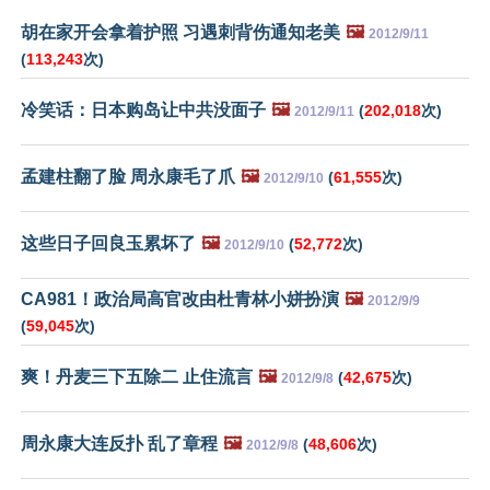
胡在家开会拿着护照 习遇刺背伤通知老美
🖼️
2012/9/11
(
113,243
次)
冷笑话：日本购岛让中共没面子
🖼️
(
202,018
次)
2012/9/11
孟建柱翻了脸 周永康毛了爪
🖼️
(
61,555
次)
2012/9/10
这些日子回良玉累坏了
🖼️
(
52,772
次)
2012/9/10
CA981！政治局高官改由杜青林小姘扮演
🖼️
2012/9/9
(
59,045
次)
爽！丹麦三下五除二 止住流言
🖼️
(
42,675
次)
2012/9/8
周永康大连反扑 乱了章程
🖼️
(
48,606
次)
2012/9/8