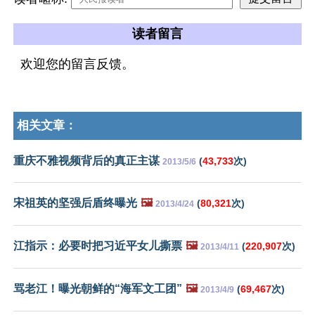
读者留言
欢迎您的留言反馈。
相关文章：
重庆不雅视频背后的真正主谋
(
43,733
次)
2013/5/6
宋祖英的坚强后盾终曝光
🖼️
(
80,321
次)
2013/4/24
江指示：必要时把习近平女儿撕票
🖼️
(
220,907
次)
2013/4/11
骂老江！曝光朝鲜的“海军文工团”
🖼️
(
69,467
次)
2013/4/9