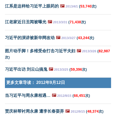
江系是这样给习近平上眼药的
🖼️
(
53,740
次)
2013/4/1
江老家近日丑闻被曝光
🖼️
(
71,438
次)
2013/3/31
习近平的演讲被新华网改动
🖼️
(
43,244
次)
2013/3/27
图片动手脚！多维受命打击习近平夫妇
🖼️
(
82,987
2013/3/26
次)
习近平出访 刘云山搞鬼
🖼️
(
59,396
次)
2013/3/25
更多文章导读：
2012年9月12日
当习近平与周永康相遇…
🖼️
(
66,451
次)
2012/9/15
贾庆林帮衬周永康 遭李长春耍弄
🖼️
(
48,374
次)
2012/9/15