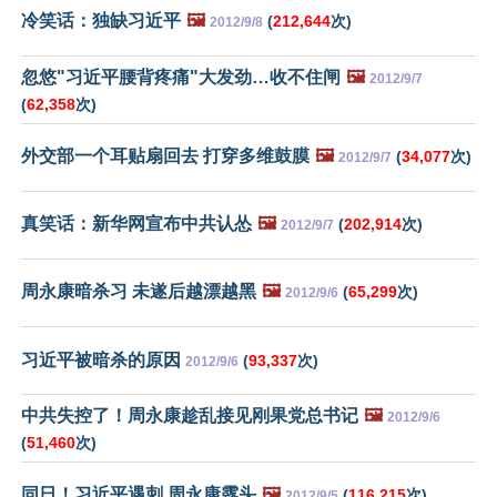
冷笑话：独缺习近平
🖼️
(
212,644
次)
2012/9/8
忽悠"习近平腰背疼痛"大发劲…收不住闸
🖼️
2012/9/7
(
62,358
次)
外交部一个耳贴扇回去 打穿多维鼓膜
🖼️
(
34,077
次)
2012/9/7
真笑话：新华网宣布中共认怂
🖼️
(
202,914
次)
2012/9/7
周永康暗杀习 未遂后越漂越黑
🖼️
(
65,299
次)
2012/9/6
习近平被暗杀的原因
(
93,337
次)
2012/9/6
中共失控了！周永康趁乱接见刚果党总书记
🖼️
2012/9/6
(
51,460
次)
同日！习近平遇刺 周永康露头
🖼️
(
116,215
次)
2012/9/5