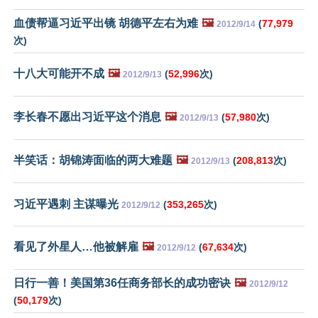
血债帮逼习近平出镜 胡德平左右为难
🖼️
(
77,979
2012/9/14
次)
十八大可能开不成
🖼️
(
52,996
次)
2012/9/13
李长春不愿出习近平这个消息
🖼️
(
57,980
次)
2012/9/13
半笑话：胡锦涛面临的两大难题
🖼️
(
208,813
次)
2012/9/13
习近平遇刺 主谋曝光
(
353,265
次)
2012/9/12
看见了外星人…他被解雇
🖼️
(
67,634
次)
2012/9/12
日行一善！美国第36任商务部长的成功密诀
🖼️
2012/9/12
(
50,179
次)