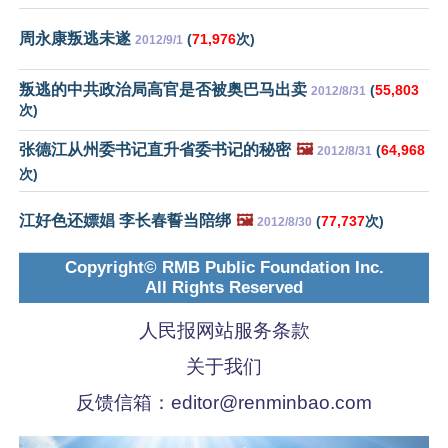
周永康叛逃未遂
(
71,976
次)
2012/9/1
叛逃的中共政治局高官是否被奥巴马出卖
(
55,803
2012/8/31
次)
张德江从州委书记直升省委书记的秘密
🖼️
(
64,968
2012/8/31
次)
江好色还嫖娼 李长春誓当陪绑
🖼️
(
77,737
次)
2012/8/30
Copyright© RMB Public Foundation Inc.
All Rights Reserved
人民报网站服务条款
关于我们
反馈信箱：
editor@renminbao.com