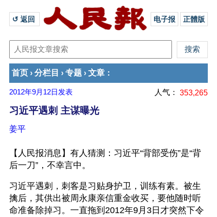
↺ 返回 
电子报
正體版
首页
分栏目
专题
文章
›
›
›
：
2012年9月12日
发表
人气：
353,265
习近平遇刺 主谋曝光
姜平
【人民报消息】有人猜测：习近平“背部受伤”是“背
后一刀”，不幸言中。
习近平遇刺，刺客是习贴身护卫，训练有素。被生
擒后，其供出被周永康亲信重金收买，要他随时听
命准备除掉习。一直拖到2012年9月3日才突然下令