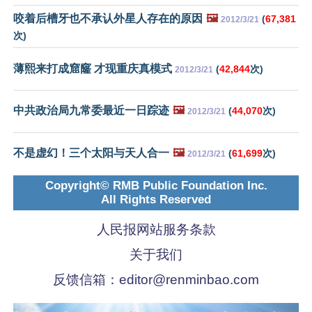
咬着后槽牙也不承认外星人存在的原因
🖼️
(
67,381
2012/3/21
次)
薄熙来打成窟窿 才现重庆真模式
(
42,844
次)
2012/3/21
中共政治局九常委最近一日踪迹
🖼️
(
44,070
次)
2012/3/21
不是虚幻！三个太阳与天人合一
🖼️
(
61,699
次)
2012/3/21
Copyright© RMB Public Foundation Inc.
All Rights Reserved
人民报网站服务条款
关于我们
反馈信箱：
editor@renminbao.com