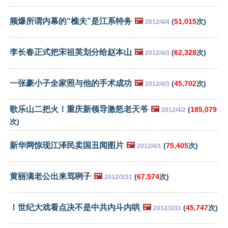
频爆所谓内幕的“樵夫”是江系特务
🖼️
(
51,015
次)
2012/4/4
李长春正式把宋祖英划分给赵本山
🖼️
(
62,328
次)
2012/4/3
一张豪小子全家照与他的手术成功
🖼️
(
45,702
次)
2012/4/3
歌乐山二把火！重庆新领导激怒老天爷
🖼️
(
185,079
2012/4/2
次)
新华网惊现江泽民卖国丑闻图片
🖼️
(
75,405
次)
2012/4/1
黄丽满老公出来骂咧子
🖼️
(
67,574
次)
2012/3/31
！世纪大戏看点决不是中共内斗内哄
🖼️
(
45,747
次)
2012/3/31