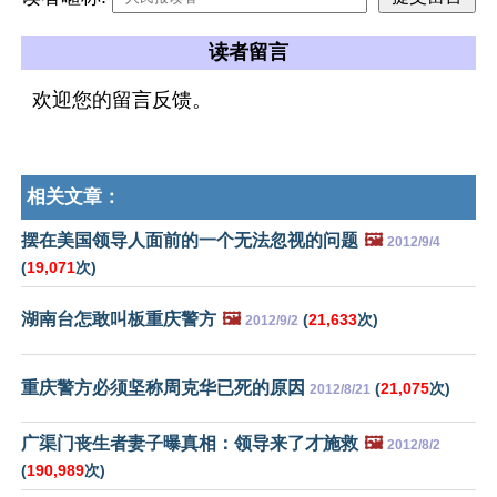
读者留言
欢迎您的留言反馈。
相关文章：
摆在美国领导人面前的一个无法忽视的问题
🖼️
2012/9/4
(
19,071
次)
湖南台怎敢叫板重庆警方
🖼️
(
21,633
次)
2012/9/2
重庆警方必须坚称周克华已死的原因
(
21,075
次)
2012/8/21
广渠门丧生者妻子曝真相：领导来了才施救
🖼️
2012/8/2
(
190,989
次)