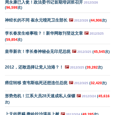
周永康已入瓮！政法委书记首期培训班召开
2012/3/26
(
96,599
次)
神经长的不同 崔永元噎死卫生部长
🖼️
(
44,906
次)
2012/3/26
李长春发生啥事啦？！新华网敢刊登这文章
🖼️
2012/3/25
(
59,854
次)
皇帝新衣！李长春神秘会见印尼总统
🖼️
(
45,545
次)
2012/3/25
2012，还敢选择让党人治港？！
🖼️
(
39,282
次)
2012/3/25
癌症转移 查韦斯临死还想连任总统
🖼️
(
32,420
次)
2012/3/25
形势危机！江系大员28天速成私人保镖
🖼️
(
45,616
2012/3/24
次)
上天的恩赐 撒哈拉沙漠羊上树
🖼️
(
49,285
次)
2012/3/24