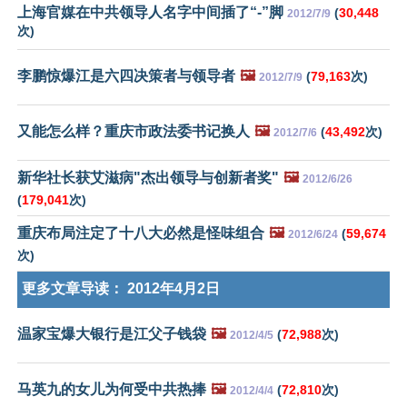
上海官媒在中共领导人名字中间插了“-”脚
(
30,448
2012/7/9
次)
李鹏惊爆江是六四决策者与领导者
🖼️
(
79,163
次)
2012/7/9
又能怎么样？重庆市政法委书记换人
🖼️
(
43,492
次)
2012/7/6
新华社长获艾滋病"杰出领导与创新者奖"
🖼️
2012/6/26
(
179,041
次)
重庆布局注定了十八大必然是怪味组合
🖼️
(
59,674
2012/6/24
次)
更多文章导读：
2012年4月2日
温家宝爆大银行是江父子钱袋
🖼️
(
72,988
次)
2012/4/5
马英九的女儿为何受中共热捧
🖼️
(
72,810
次)
2012/4/4