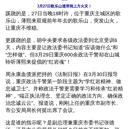
3月27日歌乐山渣滓洞上方火灾！
蹊跷的是，27日当晚18时许，位于重庆主城区的歌
乐山，薄熙来双规前年年去的歌乐山，突发山火，
让重庆不维稳。
更蹊跷的是，胡中央要求各级政法委到北京受训6
天，内容主要是让政法委书记知道“应该做什么”和
“怎样做”。但3月29日重庆600余政法干警却在山城
聆听薄熙来提倡的“红岩魂”！
周永康血债派把持的《法制日报》在3月30日报导
说，重庆政法干警第一阶段主题为“学红岩精神、做
忠诚卫士”。并称政法干警更需要学习和传承“红岩精
神”，“端正执法理念、坚定正确的政法方向、确保政
治忠诚云云”。报道说，刚刚上任的重庆市副市长、
市公安局局长何挺出席了会议。
这是谁的指示呢？是副总理兼重庆市委书记张德