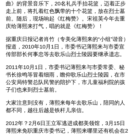
曲》的背景音乐下，20名礼兵手抬花篮，迈着正步
走上前，将扎着红色飘带的十个花篮，放在烈士墓
前。随后，现场响起《红梅赞》。宋祖英今年去重
庆给薄熙来打气，唱的就是《红梅赞》！
据重庆日报记者肖竹（专美化薄熙来的“小组”谐音）
报道，2010年10月1日，市委书记薄熙来与市委宣
传部部长何事忠等去歌乐山烈士陵园要继承遗志。
2011年10月1日，市委书记薄熙来与市委常委、秘
书长徐鸣等冒着细雨，瞻仰歌乐山烈士陵园，在市
公安局特警总队民警的陪护下，市儿童福利院的孩
子们也来到烈士墓前。
大家注意到没有，薄熙来每年去歌乐山，陪同的人
都不同，越往后越是铁杆儿亲信。
2012年？2月6日王立军逃进成都美领馆，3月15日
薄熙来免职重庆市委书记，薄熙来哪里还有机会在2