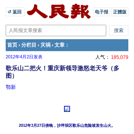
↺ 返回 
电子报
正體版
首页
分栏目
灾祸
文章
›
›
›
：
2012年4月2日
发表
人气：
185,079
歌乐山二把火！重庆新领导激怒老天爷（多
图）
鄂新
2012年3月27日傍晚，沙坪坝区歌乐山危险坡发生山火。