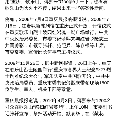
用“重庆、歌乐山、薄熙来”Google了一下，想看看
歌乐山为啥火个不停，结果出来一些答案性新闻。
例如，2008年7月9日重庆晨报的报道说，2008年7
月8日，红岩魂新陈列馆在重庆正式开放，开馆仪式
在重庆歌乐山烈士陵园红岩魂一期广场举行。中共
中央政治局委员、市委书记薄熙来与红岩脱险志士
共同剪彩，市领导张轩、范照兵、陈存根等出席。
市委常委、宣传部长何事忠主持仪式。
2009年11月26日，据中新网报道，26日上午，重庆
在歌乐山烈士陵园举行“重庆市各界人士纪念ཇ·27'烈
士殉难纪念大会”，军乐队奏中共国歌开始，中共中
央政治局委员、重庆市委书记薄熙来带领现场1500
位学生、军人、机关干部等致意。
重庆晨报报道说，2010年4月3日，薄熙来与1200名
群众在歌乐山“祭扫红岩英烈”，上午10时，市委副书
记张轩宣布，祭扫活动开始。默哀毕，在《献花