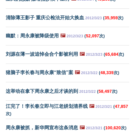
清除薄王影子 重庆公检法开始大换血
(
35,959
次)
2012/3/23
幽默：周永康被降级使用
🖼️
(
52,097
次)
2012/3/23
刘源在薄一波追悼会合个影被利用
🖼️
(
65,684
次)
2012/3/23
猪脑子李长春与周永康“致信”案
🖼️
(
48,339
次)
2012/3/22
这举动在拿下周永康之后才谈的到
(
58,497
次)
2012/3/22
江完了！李长春立即与江老姘划清界线
🖼️
(
47,857
2012/3/21
次)
周永康被抓，新华网宣布这条消息
🖼️
(
100,620
次)
2012/3/21