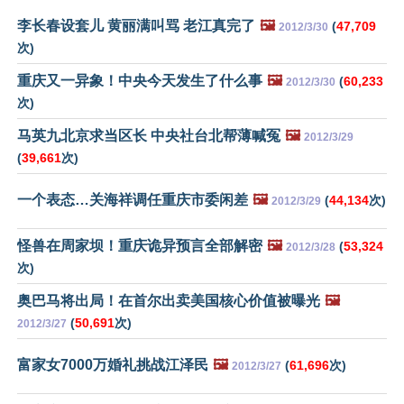
李长春设套儿 黄丽满叫骂 老江真完了
🖼️
(
47,709
2012/3/30
次)
重庆又一异象！中央今天发生了什么事
🖼️
(
60,233
2012/3/30
次)
马英九北京求当区长 中央社台北帮薄喊冤
🖼️
2012/3/29
(
39,661
次)
一个表态…关海祥调任重庆市委闲差
🖼️
(
44,134
次)
2012/3/29
怪兽在周家坝！重庆诡异预言全部解密
🖼️
(
53,324
2012/3/28
次)
奥巴马将出局！在首尔出卖美国核心价值被曝光
🖼️
(
50,691
次)
2012/3/27
富家女7000万婚礼挑战江泽民
🖼️
(
61,696
次)
2012/3/27