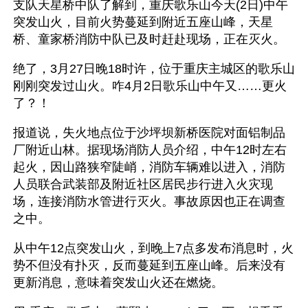
支队天星桥中队了解到，重庆歌乐山今天(2日)中午
突发山火，目前火势蔓延到附近五座山峰，天星
桥、童家桥消防中队已及时赶赴现场，正在灭火。
绝了，3月27日晚18时许，位于重庆主城区的歌乐山
刚刚突发过山火。咋4月2日歌乐山中午又……更火
了？！
报道说，失火地点位于沙坪坝新桥医院对面铝制品
厂附近山林。据现场消防人员介绍，中午12时左右
起火，因山路狭窄陡峭，消防车辆难以进入，消防
人员联合武装部及附近社区居民步行进入火灾现
场，连接消防水管进行灭火。事故原因也正在调查
之中。
从中午12点突发山火，到晚上7点多发布消息时，火
势不但没有扑灭，反而蔓延到五座山峰。后来没有
更新消息，意味着突发山火还在燃烧。 