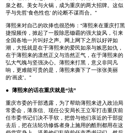
泉之都。美女与火锅，成为重庆的两大招牌。这似
乎与先哲‘食色性也’ 的论断不谋而合。”
薄熙来对自己的吹捧也很恐怖：“薄熙来在重庆打黑
捷报频传，掀起了一股除恶锄霸的强大旋风，引来
全国各地一片叫好之声。网上网下之所以好评如
潮，大抵就是在于薄熙来的爱民如亲与嫉恶如仇，
在于薄熙来的凛然正义与浩然正气，在于薄熙来的
弘大气魄与坚强决心。薄熙来打黑，意义非同凡
响，更难能可贵的是，薄熙来撕下了一张张美丽
的‘画皮’。”
●  
薄熙来的话在重庆就是“法” 
重庆市委的干部透露，为了帮助薄熙来进入政治局
常委会，薄亲信、现任公安局长王立军打击重庆前
任市委书记们决不手软，把曾与他们亲近的干部捉
去后，把在法轮功修炼者身上施用的酷刑都用在这
些党官身上，逼着他们乱咬前任市委书记们，然后