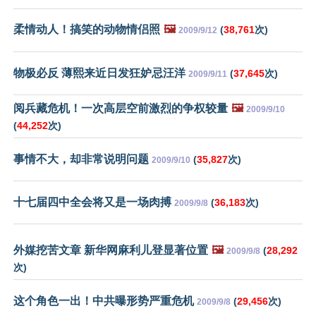
柔情动人！搞笑的动物情侣照
🖼️
(
38,761
次)
2009/9/12
物极必反 薄熙来近日发狂妒忌汪洋
(
37,645
次)
2009/9/11
阅兵藏危机！一次高层空前激烈的争权较量
🖼️
2009/9/10
(
44,252
次)
事情不大，却非常说明问题
(
35,827
次)
2009/9/10
十七届四中全会将又是一场肉搏
(
36,183
次)
2009/9/8
外媒挖苦文章 新华网麻利儿登显著位置
🖼️
(
28,292
2009/9/8
次)
这个角色一出！中共曝形势严重危机
(
29,456
次)
2009/9/8