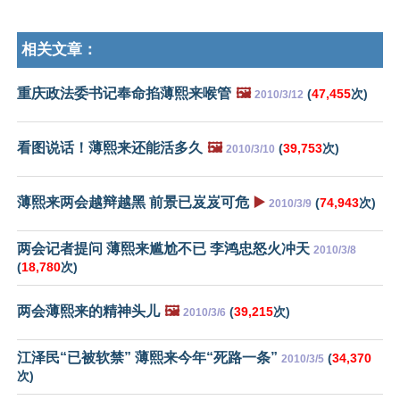
相关文章：
重庆政法委书记奉命掐薄熙来喉管
🖼️
(
47,455
次)
2010/3/12
看图说话！薄熙来还能活多久
🖼️
(
39,753
次)
2010/3/10
薄熙来两会越辩越黑 前景已岌岌可危
▶️
(
74,943
次)
2010/3/9
两会记者提问 薄熙来尴尬不已 李鸿忠怒火冲天
2010/3/8
(
18,780
次)
两会薄熙来的精神头儿
🖼️
(
39,215
次)
2010/3/6
江泽民“已被软禁” 薄熙来今年“死路一条”
(
34,370
2010/3/5
次)