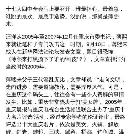
十七大四中全会马上要召开，谁最担心、最着急，
谁跳的最欢、最急于造势。没的说，那就是薄熙
来。
汪洋从2005年至2007年12月任重庆市委书记，薄熙
来就让笔杆子专门攻击这一时期。9月10日，薄熙来
找人在新华网法治论坛发表文章，题目很恐怖：
《薄熙来打黑撕下了谁的‘画皮’？》，文章直指汪洋
当政时的2005年。
薄熙来父子三代淫乱无比，文章却说：“走向文明，
走向进步，需要道德教化，需要淳厚风气。可是，
在重庆这个码头上，往往会有一些令人费解的事情
发生。比如，重庆非常热衷于打‘美女牌’。2005年，
重庆晨报与重庆电视台生活频道联合主办了‘重庆十
大名片评选’活动，经过专家学者的论证评审，最终
评选出十大重庆名片，依次是美女、火锅、解放
碑、红岩、雄起、三峡、邹容、桥都、钓鱼城、温