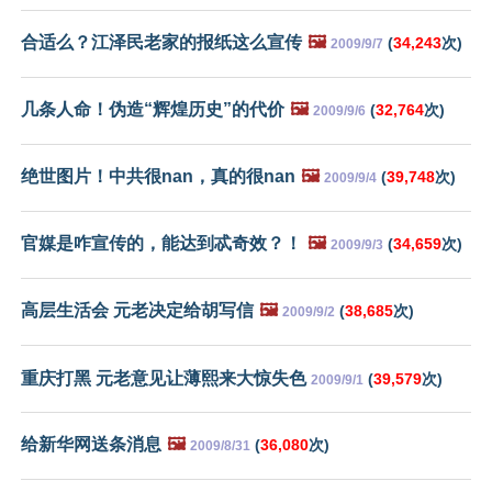
合适么？江泽民老家的报纸这么宣传
🖼️
(
34,243
次)
2009/9/7
几条人命！伪造“辉煌历史”的代价
🖼️
(
32,764
次)
2009/9/6
绝世图片！中共很nan，真的很nan
🖼️
(
39,748
次)
2009/9/4
官媒是咋宣传的，能达到忒奇效？！
🖼️
(
34,659
次)
2009/9/3
高层生活会 元老决定给胡写信
🖼️
(
38,685
次)
2009/9/2
重庆打黑 元老意见让薄熙来大惊失色
(
39,579
次)
2009/9/1
给新华网送条消息
🖼️
(
36,080
次)
2009/8/31