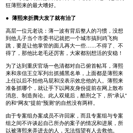
狂薄熙来的最大嗜好。 
●  
薄熙来折腾大发了就有治了 
高层一位元老说：薄一波有背后整人的习惯，没想
到他儿子当个市委书记就把一个城市搞到鸡飞狗
跳，要是让他掌管的面儿再大一些……不得了、不
得了，那他比老毛还厉害，大家都别想活的安稳！
为了达到重庆官场一色清都对自己俯首帖耳，薄熙
来和亲信王立军列出抓捕黑名单，上面都是薄熙来
上任以后不拍他马屁和没表示效忠他的人。薄熙来
准备抓哪个，就让手下以网友身份提前在网上散布
消息、制造舆论。此人双规后，酷刑之下，所“承认”
的和“网友”提前“预测”的自然没有两样。
由于专案组办案成员不许回家，而且专案组与专案
组之间不许谈起自己所办的案子的情况和进展，所
以被薄熙来弄进去的人，无法指望有人去救他。