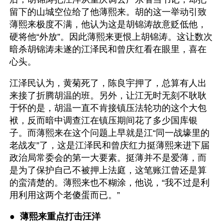
留下的山城空位给了他薄熙来。胡的这一举动引致
薄熙来极度不满，他认为这是胡锦涛故意贬低他，
硬将他“外放”。因此薄熙来更恨上胡锦涛。这让数次
暗杀胡锦涛未遂的江泽民和曾庆红看在眼里，喜在
心头。
江泽民认为，黄菊死了，陈良宇押了，总算有人出
来接了折腾胡温的班。另外，让江无时无刻不耿耿
于怀的是，胡温一直不肯接镇压法轮功的这个大包
袱，反而暗中调查江在镇压期间花了多少国库银
子。而薄熙来在这个问题上早就是江“同一战壕里的
老战友”了，这是江泽民和曾庆红力挺薄熙来进下届
政治局常委会的第一大要素。挺薄并不是爱薄，而
是为了保护自己不被押上法庭，这笔账江曾还是算
的蛮清楚的。薄熙来也不糊涂，他说，“我不过是利
用利用这两个老傻蛋而已。”
●  
薄熙来重点打击汪洋 