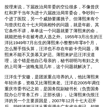
按理来说，下届政治局常委的空位很多，不像曾庆
红和罗干当年为进十六届政治局常委会，争吵到一
个进了医院，另一个威胁要撂挑子。但薄熙来有个
与曾庆红在十七大同病相怜的问题，就是年龄。其
它条件不讲，单单这一个问题就要了薄熙来的命，
就能把他卡在被考虑人选之外。1955年3月出生的汪
洋比1949年7月出生的薄熙来小整整5年零8个月，
怎么掰手指头算，汪洋也不存在年龄卡壳问题，薄
熙来不能不又羡慕又妒忌。薄熙来妒忌汪洋没道
理，这个错是他自己母亲的，秘书胡明与有妇之夫
的上司薄一波晚鬼混几年，这个问题就解决了。
汪洋生于安徽，是团派重点培养的人，他比薄熙来
年轻许多，资格又比薄熙来老。汪洋在2005年调任
重庆市委书记之前，是国务院副秘书长（负责国务
院办公厅常务工作，正部长级）。让薄熙来仇恨汪
洋的另一个主要原因是，2007年12月十七大召开
后，胡锦涛把汪洋从重庆调去广东省当书记，却把