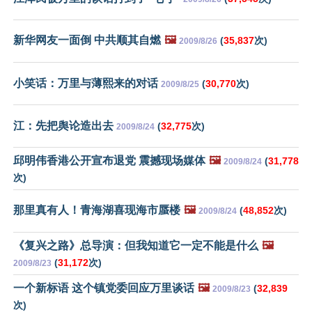
新华网友一面倒 中共顺其自燃
🖼️
(
35,837
次)
2009/8/26
小笑话：万里与薄熙来的对话
(
30,770
次)
2009/8/25
江：先把舆论造出去
(
32,775
次)
2009/8/24
邱明伟香港公开宣布退党 震撼现场媒体
🖼️
(
31,778
2009/8/24
次)
那里真有人！青海湖喜现海市蜃楼
🖼️
(
48,852
次)
2009/8/24
《复兴之路》总导演：但我知道它一定不能是什么
🖼️
(
31,172
次)
2009/8/23
一个新标语 这个镇党委回应万里谈话
🖼️
(
32,839
2009/8/23
次)