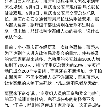
只有自己人坐上去，薄才可以想在重庆怎么规划就
怎么规划。9月4日，重庆市公安局现任副局长彭长
健被双规。9月8日，重庆市公安局交警总队总队
长、重庆市公安交通管理局局长陈洪刚被双规。据
内部人透露，副厅级干部陈洪刚在受刑不过时自
杀，但未遂，只好按照专案组人员的要求，说什么
承认什么。
目前，小小重庆正在经历又一次红色恐怖，薄熙来
为了达到个人进入政治局常委会的目地，使被殃及
的党官家庭越来越多。光动用的公安就由3000人增
加到了7000人，相当于重庆总警力的23%，专项行
动已成立200个专案组，而且还在不断增加。为了怕
走漏风声，不但专案组人员不许回家，而且薄熙来
让专案组的人签下生死状，“凡走漏消息者杀无赦”。
薄熙来下命令说，“专案组人员的工资和奖金与他们
的工作成绩直接挂钩。完不成任务的别怪我不客
气！”于是，酷刑折磨便成了家常便饭，这正是虐待