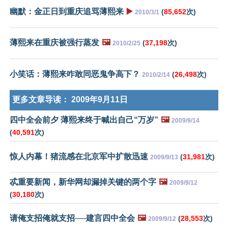
幽默：金正日到重庆追骂薄熙来
▶️
(
85,652
次)
2010/3/1
薄熙来在重庆被强行蒸发
🖼️
(
37,198
次)
2010/2/25
小笑话：薄熙来咋敢同恶鬼争高下？
(
26,498
次)
2010/2/14
更多文章导读：
2009年9月11日
四中全会前夕 薄熙来终于喊出自己“万岁”
🖼️
2009/9/14
(
40,591
次)
惊人内幕！猪流感在北京军中扩散迅速
(
31,981
次)
2009/9/13
忒重要新闻，新华网却漏掉关键的两个字
🖼️
2009/9/12
(
30,180
次)
请俺支招俺就支招──建言四中全会
🖼️
(
28,553
次)
2009/9/12