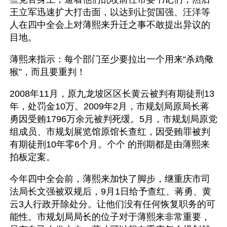
王立军迅速扩大打击面，以达到让贺国强、汪洋等
人在四中全会上对薄熙来升迁之事不敢提出异议的
目地。
薄熙来指示：每个部门至少要拉出一个用来“杀鸡儆
猴”，而且要重判！
2008年11月，原九龙坡区区长黄云被判有期徒刑13
年，处罚金10万。2009年2月，市规划局原局长蒋
勇因受贿1796万余元被判死缓。5月，市规划局原党
组成员、市规划展览馆原馆长查红，因受贿罪被判
有期徒刑10年零6个月。个个 的刑期都是由薄熙来
拍板定案。
今年四中全会前，薄熙来加快了脚步，继重庆市司
法局长文强被双规后，9月1日给予查红、蒋勇、黄
云3人行政开除处分。让他们没有任何恢复职务的可
能性。市规划局局长的位子对于薄熙来非常重要，