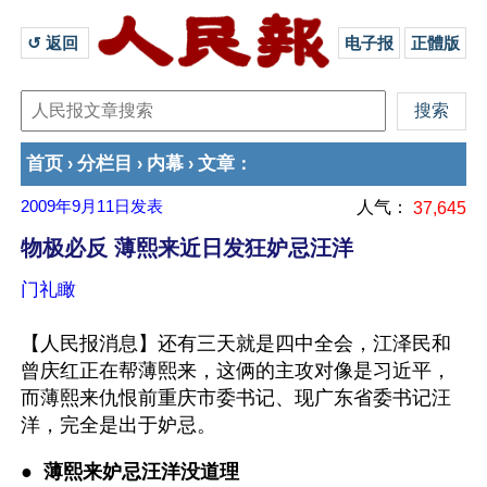
↺ 返回 
电子报
正體版
首页
分栏目
内幕
文章
›
›
›
：
2009年9月11日
发表
人气：
37,645
物极必反 薄熙来近日发狂妒忌汪洋
门礼瞰
【人民报消息】还有三天就是四中全会，江泽民和
曾庆红正在帮薄熙来，这俩的主攻对像是习近平，
而薄熙来仇恨前重庆市委书记、现广东省委书记汪
洋，完全是出于妒忌。
●  
薄熙来妒忌汪洋没道理 