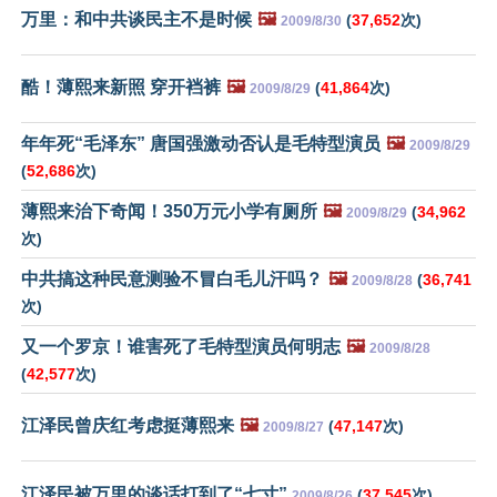
万里：和中共谈民主不是时候
🖼️
(
37,652
次)
2009/8/30
酷！薄熙来新照 穿开裆裤
🖼️
(
41,864
次)
2009/8/29
年年死“毛泽东” 唐国强激动否认是毛特型演员
🖼️
2009/8/29
(
52,686
次)
薄熙来治下奇闻！350万元小学有厕所
🖼️
(
34,962
2009/8/29
次)
中共搞这种民意测验不冒白毛儿汗吗？
🖼️
(
36,741
2009/8/28
次)
又一个罗京！谁害死了毛特型演员何明志
🖼️
2009/8/28
(
42,577
次)
江泽民曾庆红考虑挺薄熙来
🖼️
(
47,147
次)
2009/8/27
江泽民被万里的谈话打到了“七寸”
(
37,545
次)
2009/8/26