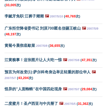
(
33,005
次)
李龇牙免职 江裤子潮潮
🖼️
(
40,769
次)
2007/5/10
广东拒空降省委书记 刘淇700匿名信砸王岐山
🖼️
2007/5/9
(
48,197
次)
黄菊今晨彻底歇菜
(
36,655
次)
2007/5/9
江黄糗事！这张图片让人大吃一惊
🖼️
(
47,351
次)
2007/5/8
预言为何改变(1):萨尔科奇身边举足轻重的那位华人
🖼️
(
43,204
次)
2007/5/7
怪异的“人面蜘蛛“在中国四处现身
🖼️
(
29,084
次)
2007/5/7
二度蜜月！圣卢西亚与中共掰了
🖼️
(
31,362
次)
2007/5/5