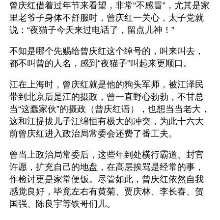
曾庆红借着过年节来看望，非常“不感冒”，尤其是家
里老爷子身体不舒服时，曾庆红一关心，太子党就
说：“夜猫子今天来过电话了，留点儿神！”
不知是哪个先赐给曾庆红这个绰号的，叫来叫去，
都不叫曾的人名，感到“夜猫子”叫起来更顺口。 
江在上海时，曾庆红就是他的狗头军师，被江泽民
带到北京后是江的摄政，曾一直野心勃勃，不甘总
当“这蠢家伙”的摄政（曾庆红语），也想当当老大，
这和江提拔儿子江绵恒有极大的冲突，为此十六大
前曾庆红进入政治局常委会还费了番工夫。
曾当上政治局常委后，这些年到处横行霸道、封官
许愿，扩充自己的地盘，在高层挨骂是经常的事，
作检讨更是家常便饭。尽管如此，曾庆红依然自我
感觉良好，毕竟左右有黄菊、贾庆林、李长春、贺
国强、陈良宇等铁哥们儿。