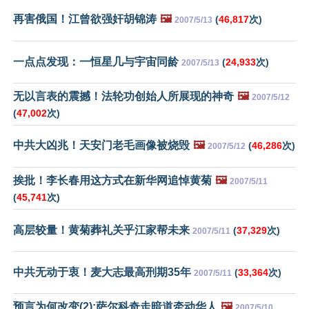
再害俄国！江曾欲强奸胡锦涛
🖼️
(
46,817
次)
2007/5/13
一点点发现：一恒星几与宇宙同龄
(
24,933
次)
2007/5/13
无以言表的震撼！法轮功创始人所展现的神奇
🖼️
2007/5/12
(
47,002
次)
中共大凶兆！天安门老毛画像被烧毁
🖼️
(
46,286
次)
2007/5/12
挨批！李长春用这方式在新华网追悼黄菊
🖼️
2007/5/11
(
45,741
次)
高层较量！黄菊葬礼关乎江家帮未来
(
37,329
次)
2007/5/11
中共无动于衷！麦大志最高刑期35年
(
33,364
次)
2007/5/11
预言为何改变(2):萨尔科奇走暗道牵动华人
🖼️
2007/5/10