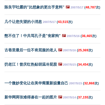
陈良宇吐露的"比想象的更出乎意料"
🖼️
(
48,787
次)
2007/5/17
几个让您失望的小消息
(
43,515
次)
2007/5/17
憋不住了！中共骂孔子是"丧家狗"
🖼️
(
36,465
次)
2007/5/16
古巷里最后一位不肯屈服的老人
🖼️
(
25,369
次)
2007/5/16
扔老江！曾庆红热贴胡温冷屁股
🖼️
(
34,454
次)
2007/5/15
一个微妙变化让在美华裔重新掂量自己
(
32,868
次)
2007/5/15
新华网两张难得凑在一起的图片
🖼️
(
37,155
次)
2007/5/14