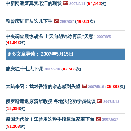
中新网泄露真实老江的现状
🖼️
(
54,142
次)
2007/8/11
整曾庆红正从这儿下手
🖼️
(
46,011
次)
2007/8/7
中央调查震惊胡温 上天向胡锦涛再展“天意”
2007/8/5
(
41,942
次)
更多文章导读：
2007年5月15日
曾庆红十七大下课
(
42,568
次)
2007/5/18
大陆来函：我对香港的杂志感到失望
🖼️
(
35,368
次)
2007/5/18
俄罗斯遣返原清华教授 各地法轮功学员抗议
🖼️
2007/5/18
(
18,398
次)
毁国为代价！江曾用这种手段逼温家宝下台
🖼️
2007/5/17
(
51,203
次)