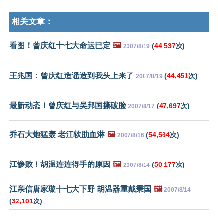
相关文章：
看图！曾庆红十七大命运已定
🖼️
(
44,537
次)
2007/8/19
王兆国：曾庆红造谣造到我头上来了
(
44,451
次)
2007/8/19
最新动态！曾庆红与吴邦国撕破脸
(
47,697
次)
2007/8/17
乔石大炮猛轰 老江软肋血淋
🖼️
(
54,564
次)
2007/8/16
江惨败！胡温连连得手的原因
🖼️
(
50,177
次)
2007/8/14
江亲信唐家璇十七大下野 胡温器重戴秉国
🖼️
2007/8/14
(
32,101
次)