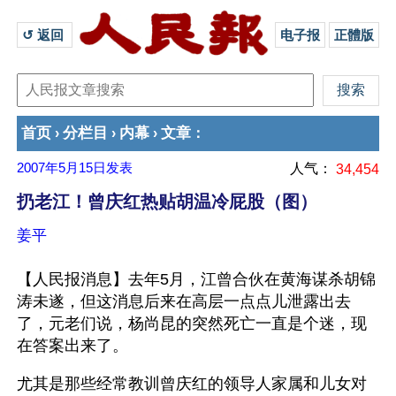
↺ 返回 
电子报
正體版
首页
分栏目
内幕
文章
›
›
›
：
2007年5月15日
发表
人气：
34,454
扔老江！曾庆红热贴胡温冷屁股（图）
姜平
【人民报消息】去年5月，江曾合伙在黄海谋杀胡锦
涛未遂，但这消息后来在高层一点点儿泄露出去
了，元老们说，杨尚昆的突然死亡一直是个迷，现
在答案出来了。
尤其是那些经常教训曾庆红的领导人家属和儿女对