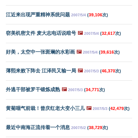
江近来出现严重精神系统问题
(
39,106
次)
2007/5/4
窃美机密文件 麦大志电话说暗号
🖼️
(
32,617
次)
2007/5/4
好美，太空中一张斑斓的水彩画
🖼️
(
39,616
次)
2007/5/4
薄熙来败下阵去 江泽民又输一局
🖼️
(
46,370
次)
2007/5/3
外逃干部被罗干锻炼成熟
🖼️
(
34,771
次)
2007/5/3
黄菊咽气前栽！曾庆红老大变小三儿
🖼️
(
42,479
次)
2007/5/3
最近中南海正流传着一个消息
(
38,729
次)
2007/5/2