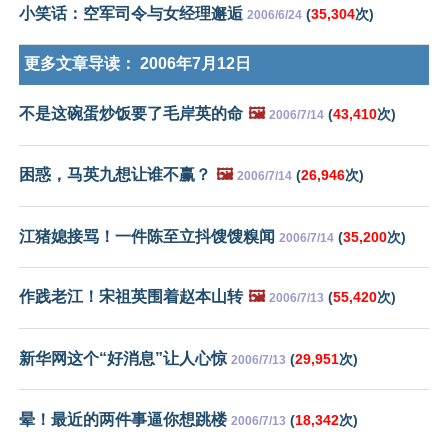
小笑话：空军司令与女经理邂逅
(
35,304
次)
2006/6/24
更多文章导读：
2006年7月12日
不是这碗蛋炒饭要了毛岸英的命
🖼️
(
43,410
次)
2006/7/14
困惑，马英九想让谁不赢？
🖼️
(
26,946
次)
2006/7/14
江猪媳接骂！一件陈至立抖馊馊糗闻
(
35,200
次)
2006/7/14
作践老江！宋祖英围着赵本山转
🖼️
(
55,420
次)
2006/7/13
新华网这个“好消息”让人心惊
(
29,951
次)
2006/7/13
晕！最近的两件事逼你想跳楼
(
18,342
次)
2006/7/13