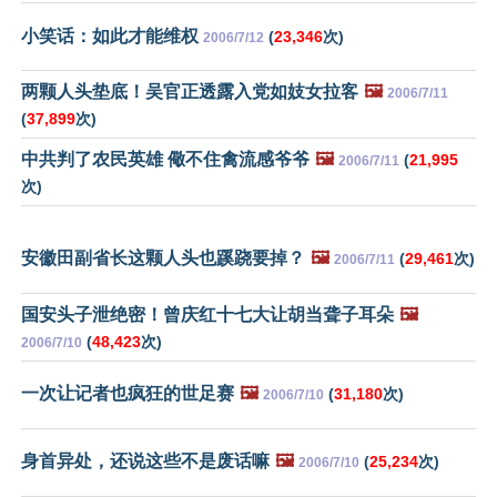
小笑话：如此才能维权
(
23,346
次)
2006/7/12
两颗人头垫底！吴官正透露入党如妓女拉客
🖼️
2006/7/11
(
37,899
次)
中共判了农民英雄 儆不住禽流感爷爷
🖼️
(
21,995
2006/7/11
次)
安徽田副省长这颗人头也蹊跷要掉？
🖼️
(
29,461
次)
2006/7/11
国安头子泄绝密！曾庆红十七大让胡当聋子耳朵
🖼️
(
48,423
次)
2006/7/10
一次让记者也疯狂的世足赛
🖼️
(
31,180
次)
2006/7/10
身首异处，还说这些不是废话嘛
🖼️
(
25,234
次)
2006/7/10