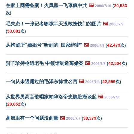
在家上网需备案！火凤凰一飞罩疯中共
🖼️
(
20,583
2006/7/10
次)
毛失态！一张记者哆嗦半天没敢按快门的图片
🖼️
2006/7/9
(
53,081
次)
从拘留所“嫖娼号”听到的“国家绝密”
🖼️
(
42,479
次)
2006/7/9
贺子珍持枪追老毛 中领馆制造离婚案
🖼️
(
42,504
次)
2006/7/8
一句从未透露过的毛泽东惊世名言
🖼️
(
42,599
次)
2006/7/8
从世界男高音歌唱家帕华洛帝患胰脏癌谈起
🖼️
2006/7/8
(
29,852
次)
高层里有一个问题没商量
🖼️
(
38,379
次)
2006/7/7