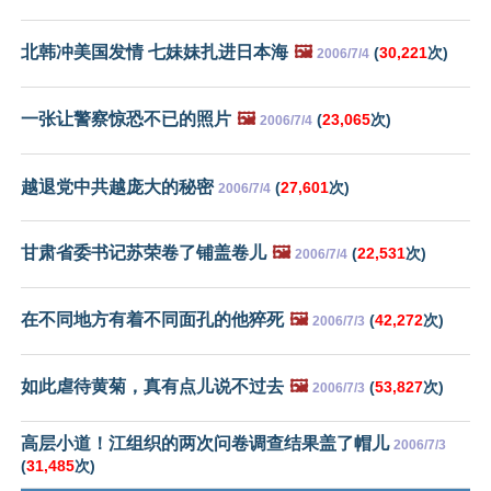
北韩冲美国发情 七妹妹扎进日本海
🖼️
(
30,221
次)
2006/7/4
一张让警察惊恐不已的照片
🖼️
(
23,065
次)
2006/7/4
越退党中共越庞大的秘密
(
27,601
次)
2006/7/4
甘肃省委书记苏荣卷了铺盖卷儿
🖼️
(
22,531
次)
2006/7/4
在不同地方有着不同面孔的他猝死
🖼️
(
42,272
次)
2006/7/3
如此虐待黄菊，真有点儿说不过去
🖼️
(
53,827
次)
2006/7/3
高层小道！江组织的两次问卷调查结果盖了帽儿
2006/7/3
(
31,485
次)