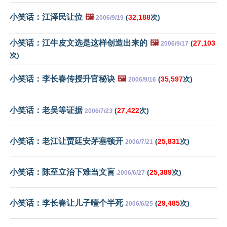
小笑话：江泽民让位
🖼️
(
32,188
次)
2006/9/19
小笑话：江牛皮文选是这样创造出来的
🖼️
(
27,103
2006/9/17
次)
小笑话：李长春传授升官秘诀
🖼️
(
35,597
次)
2006/9/16
小笑话：老吴等证据
(
27,422
次)
2006/7/23
小笑话：老江让贾廷安茅塞顿开
(
25,831
次)
2006/7/21
小笑话：陈至立治下难当文盲
(
25,389
次)
2006/6/27
小笑话：李长春让儿子噎个半死
(
29,485
次)
2006/6/25