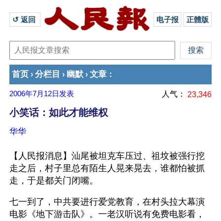
↺ 返回 
电子报
正體版
首页
分栏目
幽默
文章
›
›
›
：
2006年7月12日
发表
人气：
23,346
小笑话：如此才能维权
华华
【人民报消息】汕尾被坦克车压过、祖坟被强行挖
走之后，村子里总有陌生人晃来晃去，谁都怕被抓
走，于是都关门闭嘴。
七一到了，中共要进行爱党教育，在村头拉大幕演
电影《地下游击队》。一老汉听说有免费电影看，