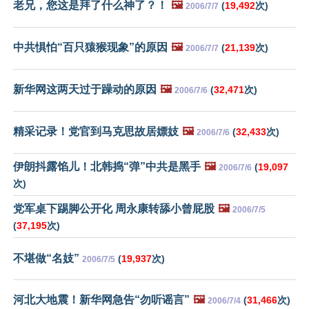
老兄，您这是拜了什么神了？！
🖼️
(
19,492
次)
2006/7/7
中共惧怕“百只猿猴现象”的原因
🖼️
(
21,139
次)
2006/7/7
新华网这两天过于躁动的原因
🖼️
(
32,471
次)
2006/7/6
精采记录！党官到马克思故居嫖妓
🖼️
(
32,433
次)
2006/7/6
伊朗抖露馅儿！北韩捣“弹”中共是黑手
🖼️
(
19,097
2006/7/6
次)
党军桌下踢脚公开化 周永康转舔小曾屁股
🖼️
2006/7/5
(
37,195
次)
不堪做“名妓”
(
19,937
次)
2006/7/5
河北大地震！新华网急告“勿听谣言”
🖼️
(
31,466
次)
2006/7/4