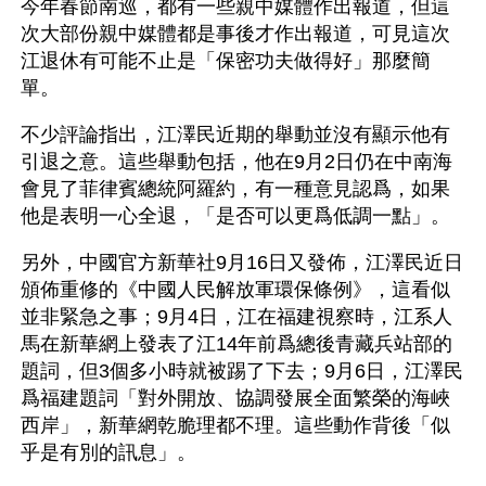
今年春節南巡，都有一些親中媒體作出報道，但這
次大部份親中媒體都是事後才作出報道，可見這次
江退休有可能不止是「保密功夫做得好」那麼簡
單。 
不少評論指出，江澤民近期的舉動並沒有顯示他有
引退之意。這些舉動包括，他在9月2日仍在中南海
會見了菲律賓總統阿羅約，有一種意見認爲，如果
他是表明一心全退，「是否可以更爲低調一點」。 
另外，中國官方新華社9月16日又發佈，江澤民近日
頒佈重修的《中國人民解放軍環保條例》，這看似
並非緊急之事；9月4日，江在福建視察時，江系人
馬在新華網上發表了江14年前爲總後青藏兵站部的
題詞，但3個多小時就被踢了下去；9月6日，江澤民
爲福建題詞「對外開放、協調發展全面繁榮的海峽
西岸」，新華網乾脆理都不理。這些動作背後「似
乎是有別的訊息」。