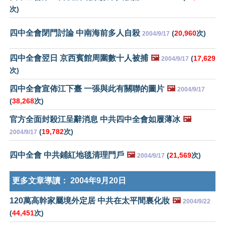
次)
四中全會閉門討論 中南海前多人自殺
(
20,960
次)
2004/9/17
四中全會翌日 京西賓館周圍數十人被捕
🖼️
(
17,629
2004/9/17
次)
四中全會宣佈江下臺 一張與此有關聯的圖片
🖼️
2004/9/17
(
38,268
次)
官方全面封殺江呈辭消息 中共四中全會如履薄冰
🖼️
(
19,782
次)
2004/9/17
四中全會 中共鋪紅地毯清理門戶
🖼️
(
21,569
次)
2004/9/17
更多文章導讀：
2004年9月20日
120萬高幹家屬境外定居 中共在太平間裏化妝
🖼️
2004/9/22
(
44,451
次)