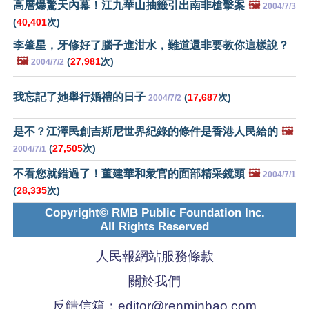
高層爆驚天內幕！江九華山抽籤引出南非槍擊案
🖼️
2004/7/3
(
40,401
次)
李肇星，牙修好了腦子進泔水，難道還非要教你這樣說？
🖼️
(
27,981
次)
2004/7/2
我忘記了她舉行婚禮的日子
(
17,687
次)
2004/7/2
是不？江澤民創吉斯尼世界紀錄的條件是香港人民給的
🖼️
(
27,505
次)
2004/7/1
不看您就錯過了！董建華和衆官的面部精采鏡頭
🖼️
2004/7/1
(
28,335
次)
Copyright© RMB Public Foundation Inc.
All Rights Reserved
人民報網站服務條款
關於我們
反饋信箱：
editor@renminbao.com