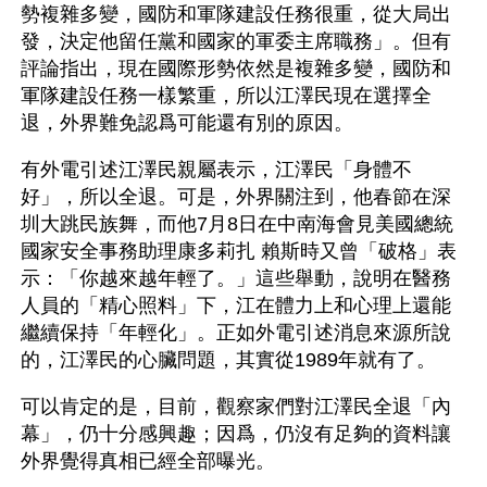
勢複雜多變，國防和軍隊建設任務很重，從大局出
發，決定他留任黨和國家的軍委主席職務」。但有
評論指出，現在國際形勢依然是複雜多變，國防和
軍隊建設任務一樣繁重，所以江澤民現在選擇全
退，外界難免認爲可能還有別的原因。 
有外電引述江澤民親屬表示，江澤民「身體不
好」，所以全退。可是，外界關注到，他春節在深
圳大跳民族舞，而他7月8日在中南海會見美國總統
國家安全事務助理康多莉扎 賴斯時又曾「破格」表
示：「你越來越年輕了。」這些舉動，說明在醫務
人員的「精心照料」下，江在體力上和心理上還能
繼續保持「年輕化」。正如外電引述消息來源所說
的，江澤民的心臟問題，其實從1989年就有了。
可以肯定的是，目前，觀察家們對江澤民全退「內
幕」，仍十分感興趣；因爲，仍沒有足夠的資料讓
外界覺得真相已經全部曝光。