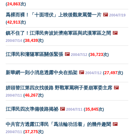
(
24,863
次)
爲裸而裸！「十面埋伏」上映後觀衆罵聲一片
🖼️
2004/7/19
(
42,913
次)
鎮不住了！江澤民奔波於濟南軍區與武漢軍區之間
🖼️
(
38,439
次)
2004/7/14
江澤民和瀋陽軍區關係緊張
🖼️
(
36,723
次)
2004/7/12
新華網一則小消息透露中央在掐架
🖼️
(
27,497
次)
2004/7/12
姘頭替江第四次找後路 野戰軍罵咧子要崩軍委主席
🖼️
(
46,267
次)
2004/7/11
江澤民四次準備後路揭祕
🖼️
(
35,845
次)
2004/7/11
中共官方透露江澤民「爲法輪功活着」的幾件趣聞
🖼️
(
37,275
次)
2004/7/11