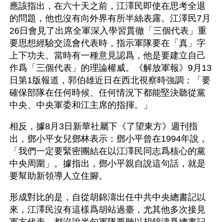
應該指出，在六十天之前，江澤民即使在思考全退
的問題，他也沒有向外界有所半絲表露。江澤民7月
26日會見了出席全軍深入學習貫徹「三個代表」重
要思想經驗交流會代表時，指示軍隊要在「真」字
上下功夫。當時有一種意見認爲，他是要建立自己
作爲「三個代表」的理論權威。《解放軍報》9月13
日第1版報道，郭伯雄近日在西北視察時強調：「要
確保部隊在任何時候、任何情況下都能堅決聽從黨
中央、中央軍委和江主席的指揮。」 
相反，據8月3日新華社屬下《了望東方》週刊指
出，鄧小平女兒鄧林表示：鄧小平曾在1994年說，
「我們一定要緊密團結在以江澤民同志爲核心的黨
中央周圍」。據指出，鄧小平親自說這句話，就是
要幫助新領導人立住腳。 
形成對比的是，自從胡錦濤出任中共中央總書記以
來，江澤民沒有這樣爲胡站過臺，尤其他多次接見