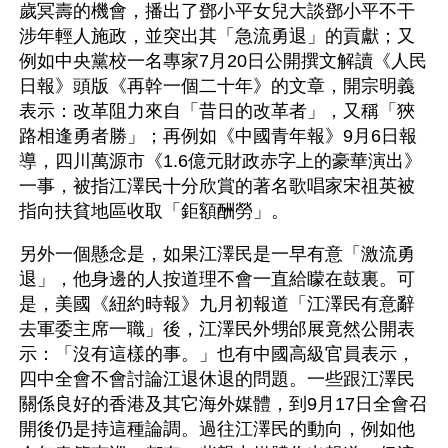
歲冥壽的機會，播出了鄧小平女兒大談鄧小平不干
涉年輕人施政，並突出其「急流勇退」的貢獻；又
例如中央黨校一名專家7月20日公開撰文解讀《人民
日報》頭版《再幹一個二十年》的文章，開宗明義
表示：改革阻力來自「昔日的改革者」，又稱「狹
路相逢勇者勝」；再例如《中國青年報》9月6日報
導，四川萬源市《1.6億元財政赤字上的豪華演出》
一事，被指江澤民十分欣賞的著名歌唱家宋祖英被
指向扶貧地區收取「鉅額酬勞」。 
另外一個懸念是，如果江澤民是一早有意「激流勇
退」，他身邊的人按道理不會一直給矇在鼓裏。可
是，美國《紐約時報》九月初報道「江澤民有意辭
去軍委主席一職」後，江澤民外甥邰展竟然公開表
示：「沒有這樣的事。」也有中國高級官員表示，
四中全會不會討論江退休退的問題。一些跟江澤民
關係良好的香港及其它海外媒體，到9月17日全會召
開後仍是持這種論調。過往江澤民的動向，例如他