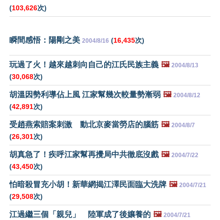
(
103,626
次)
瞬間感悟：陽剛之美
(
16,435
次)
2004/8/16
玩過了火！越來越刺向自己的江氏民族主義
🖼️
2004/8/13
(
30,068
次)
胡溫因勢利導佔上風 江家幫幾次較量勢漸弱
🖼️
2004/8/12
(
42,891
次)
受趙燕索賠案刺激 動北京麥當勞店的腦筋
🖼️
2004/8/7
(
26,301
次)
胡真急了！疾呼江家幫再攪局中共徹底沒戲
🖼️
2004/7/22
(
43,450
次)
怕暗殺冒充小胡！新華網揭江澤民面臨大洗牌
🖼️
2004/7/21
(
29,508
次)
江過繼三個「親兒」 陸軍成了後孃養的
🖼️
2004/7/21