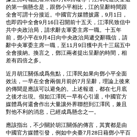
的第一個懸念是，跟鄧小平相比，江的呈辭時間跟
全會可謂十分接近。中國官方媒體披露，9月1日，
也即四中全會9月16日召開前十五天，江澤民致信中
共中央政治局，請求辭去軍委主席一職。十五年
前，鄧小平在9月4日向中央政治局遞交辭職信，請
辭中央軍委主席一職，至11月9日獲中共十三屆五中
全會接納。換言之，鄧江兩者提出呈辭的時間，相
差有四倍之多。 
近月胡江關係成爲焦點，江澤民如果向鄧小平全面
效法，一早在全會兩個月前的7月呈辭，理論上後來
的傳聞是應該可以避免的。上述報道，都在七月底
之後才出現。假如江澤民一早有心引退，中國官方
媒體爲何還會作出大量讓外界聯想到江澤民，兼且
對他不利的消息，已經成爲懸念之一。 
應該指出，不少關於胡江關係的傳言，其實都是由
中國官方媒體引發，例如中央臺7月28日藉鄧小平百