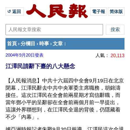
↺ 返回 
電子報
简体版
首頁
分欄目
時事
文章
›
›
›
：
2004年9月20日
發表
人氣：
20,113
江澤民請辭下臺的八大懸念
【人民報消息】中共十六屆四中全會9月19日在北京
閉幕，江澤民辭去中共中央軍委主席職務，胡錦濤
接任。這次江澤民在全會前兩星期才寫信辭職，而
當年鄧小平的呈辭卻在全會前兩個月前一早提出，
這讓外界聯想到，在江澤民全退的背後，仍隱藏着
不少「內幕」。 
據亞洲時報記者朱戰9月20日報導，江澤民這次全退