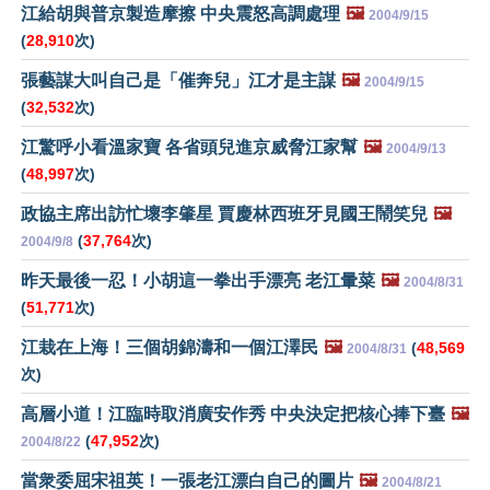
江給胡與普京製造摩擦 中央震怒高調處理
🖼️
2004/9/15
(
28,910
次)
張藝謀大叫自己是「催奔兒」江才是主謀
🖼️
2004/9/15
(
32,532
次)
江驚呼小看溫家寶 各省頭兒進京威脅江家幫
🖼️
2004/9/13
(
48,997
次)
政協主席出訪忙壞李肇星 賈慶林西班牙見國王鬧笑兒
🖼️
(
37,764
次)
2004/9/8
昨天最後一忍！小胡這一拳出手漂亮 老江暈菜
🖼️
2004/8/31
(
51,771
次)
江栽在上海！三個胡錦濤和一個江澤民
🖼️
(
48,569
2004/8/31
次)
高層小道！江臨時取消廣安作秀 中央決定把核心捧下臺
🖼️
(
47,952
次)
2004/8/22
當衆委屈宋祖英！一張老江漂白自己的圖片
🖼️
2004/8/21