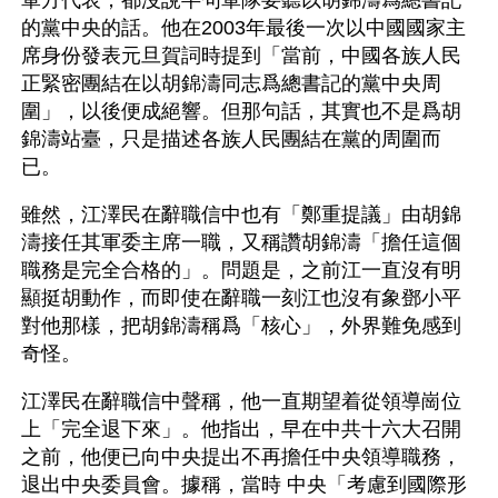
軍方代表，都沒說半句軍隊要聽以胡錦濤爲總書記
的黨中央的話。他在2003年最後一次以中國國家主
席身份發表元旦賀詞時提到「當前，中國各族人民
正緊密團結在以胡錦濤同志爲總書記的黨中央周
圍」，以後便成絕響。但那句話，其實也不是爲胡
錦濤站臺，只是描述各族人民團結在黨的周圍而
已。 
雖然，江澤民在辭職信中也有「鄭重提議」由胡錦
濤接任其軍委主席一職，又稱讚胡錦濤「擔任這個
職務是完全合格的」。問題是，之前江一直沒有明
顯挺胡動作，而即使在辭職一刻江也沒有象鄧小平
對他那樣，把胡錦濤稱爲「核心」，外界難免感到
奇怪。 
江澤民在辭職信中聲稱，他一直期望着從領導崗位
上「完全退下來」。他指出，早在中共十六大召開
之前，他便已向中央提出不再擔任中央領導職務，
退出中央委員會。據稱，當時 中央「考慮到國際形