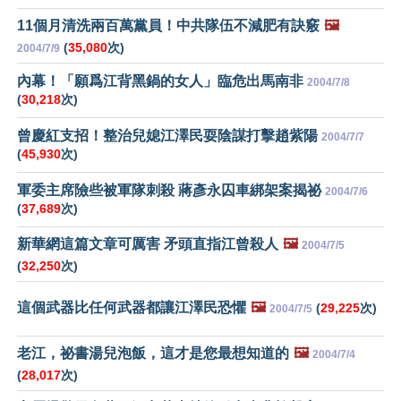
11個月清洗兩百萬黨員！中共隊伍不減肥有訣竅
🖼️
(
35,080
次)
2004/7/9
內幕！「願爲江背黑鍋的女人」臨危出馬南非
2004/7/8
(
30,218
次)
曾慶紅支招！整治兒媳江澤民耍陰謀打擊趙紫陽
2004/7/7
(
45,930
次)
軍委主席險些被軍隊刺殺 蔣彥永囚車綁架案揭祕
2004/7/6
(
37,689
次)
新華網這篇文章可厲害 矛頭直指江曾殺人
🖼️
2004/7/5
(
32,250
次)
這個武器比任何武器都讓江澤民恐懼
🖼️
(
29,225
次)
2004/7/5
老江，祕書湯兒泡飯，這才是您最想知道的
🖼️
2004/7/4
(
28,017
次)