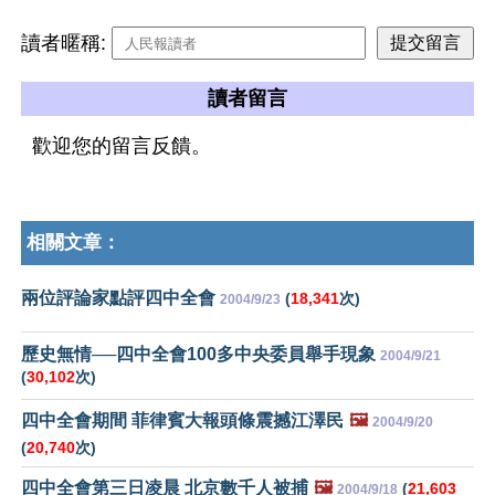
讀者暱稱:
讀者留言
歡迎您的留言反饋。
相關文章：
兩位評論家點評四中全會
(
18,341
次)
2004/9/23
歷史無情──四中全會100多中央委員舉手現象
2004/9/21
(
30,102
次)
四中全會期間 菲律賓大報頭條震撼江澤民
🖼️
2004/9/20
(
20,740
次)
四中全會第三日凌晨 北京數千人被捕
🖼️
(
21,603
2004/9/18