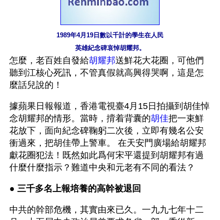
1989年4月19日數以千計的學生在人民
英雄紀念碑哀悼胡耀邦。
怎麼，老百姓自發給
胡耀邦
送鮮花大花圈，可他們
聽到江核心死訊，不管真假就高興得哭啊，這是怎
麼話兒說的！
據蘋果日報報道，香港電視臺4月15日拍攝到胡佳悼
念胡耀邦的情形。當時，揹着背囊的
胡佳
把一束鮮
花放下，面向紀念碑鞠躬二次後，立即有幾名公安
衝過來，把胡佳帶上警車。 在天安門廣場給胡耀邦
獻花圈犯法！既然如此爲何宋平還提到胡耀邦有過
什麼什麼指示？難道中央和元老有不同的看法？ 
● 
三千多名上報培養的高幹被退回
中共的幹部危機，其實由來已久。一九九七年十二