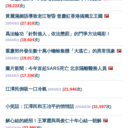
(
39,223
次)
黃麗滿媚語導致老江智昏 曾慶紅香港搞獨立王國
🖼️
(
27,818
次)
2004/5/2
爲法輪功「針對個人，依法懲罰」的鬥爭方法喝彩！
(
18,604
次)
2004/5/1
重慶郊外發生數十萬小蟾蜍集體「大逃亡」的異常現象
🖼️
(
19,017
次)
2004/5/1
圖片新聞：今年首起SARS死亡 北京隔離醫務人員
🖼️
(
17,336
次)
2004/5/1
江澤民倒吸一口冷氣
(
21,946
次)
2004/5/1
小笑話：江澤民和王冶平的悄悄話
(
31,597
次)
2004/4/30
解心結的絕招！王軍霞與馬俊仁十年心結一朝解
🖼️
(
32,995
次)