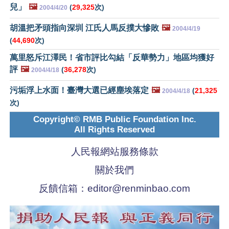
兒」
🖼️
(
29,325
次)
2004/4/20
胡溫把矛頭指向深圳 江氏人馬反撲大慘敗
🖼️
2004/4/19
(
44,690
次)
萬里怒斥江澤民！省市評比勾結「反華勢力」地區均獲好
評
🖼️
(
36,278
次)
2004/4/18
污垢浮上水面！臺灣大選已經塵埃落定
🖼️
(
21,325
2004/4/18
次)
Copyright© RMB Public Foundation Inc.
All Rights Reserved
人民報網站服務條款
關於我們
反饋信箱：
editor@renminbao.com