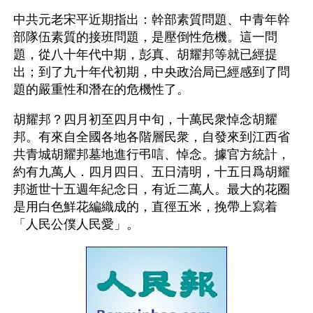
中共元老宋平近期指出：幹部素質問題、中青年幹
部隊伍素質的接班問題，是壓倒性危機。這一問
題，從八十年代中期，彭真、胡耀邦等就已經提
出；到了九十年代初期，中央政治局已經感到了問
題的嚴重性和潛在的危機性了。
胡耀邦？四月初至四月中旬，十萬民衆悼念胡耀
邦。有來自全國各地各階層民衆，自發來到江西省
共青城胡耀邦墓地進行弔唁、悼念。據官方統計，
約有九萬人．四月四日、五日清明，十五日爲胡耀
邦逝世十五週年紀念日，有近二萬人。最大的花圈
是用白色鮮花編織成的，直徑五米，挽帶上寫着
「人民公僕人民愛」。