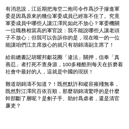
有消息說，江近期把海空二炮司令作爲沙子摻進軍
委是因爲原來的幾位軍委成員已經靠不住了。究竟
軍委成員中哪些人讓江澤民如此不放心？軍委機關
一位職務相當高的軍官說：我不能說哪些人讓老頭
子不放心；但我可以告訴你的是，現在唯一的一位
能讓咱們江主席放心的就只有胡錦濤副主席了！
給前總書記胡耀邦獻花圈「違法」關押，信奉「真
善忍」者打死不查身源，100多種酷刑每天在折磨着
社會中最好的人，這就是中國的現狀！
難道胡錦濤不知道？！既然默許和縱容摧殘無辜，
既然對江澤民百依百順，那麼胡錦濤驚呼的是什麼
幹部斷了層呢？是劊子手、助紂爲虐者，還是清官
廉吏？