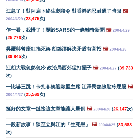
2004/4/30
江急了！對阿扁下終生刺殺令 對香港的忍耐過了時限
🖼️
(
23,475
次)
2004/4/29
乍一看，我懵了！關於SARS的一條離奇新聞
🖼️
2004/4/29
(
25,776
次)
吳羅與曾慶紅掐死架 胡錦濤解決矛盾有高招
🖼️
2004/4/28
(
39,845
次)
江胡大戰忽熱忽冷 政治局西郊猛打擺子
🖼️
(
39,733
2004/4/27
次)
一比嚇三跳！卡扎菲笑迎歐盟主席 江澤民熱臉貼冷屁股
🖼️
(
25,569
次)
2004/4/27
挺好的文章一鏈接這文章能讓人暈倒
🖼️
(
26,147
次)
2004/4/26
一段新故事！陳至立與江的「生死戀」
🖼️
(
33,583
2004/4/25
次)