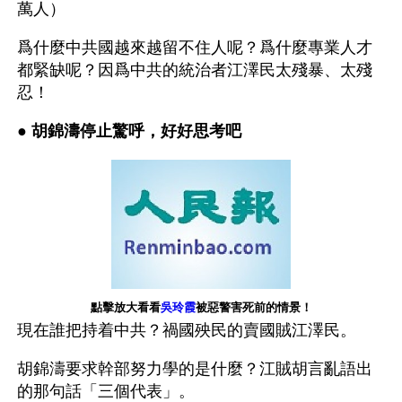
萬人）
爲什麼中共國越來越留不住人呢？爲什麼專業人才
都緊缺呢？因爲中共的統治者江澤民太殘暴、太殘
忍！ 
● 
胡錦濤停止驚呼，好好思考吧
點擊放大看看
吳玲霞
被惡警害死前的情景！
現在誰把持着中共？禍國殃民的賣國賊江澤民。
胡錦濤要求幹部努力學的是什麼？江賊胡言亂語出
的那句話「三個代表」。