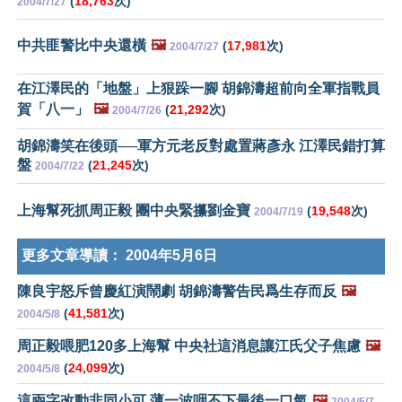
(
18,763
次)
2004/7/27
中共匪警比中央還橫
🖼️
(
17,981
次)
2004/7/27
在江澤民的「地盤」上狠跺一腳 胡錦濤超前向全軍指戰員
賀「八一」
🖼️
(
21,292
次)
2004/7/26
胡錦濤笑在後頭──軍方元老反對處置蔣彥永 江澤民錯打算
盤
(
21,245
次)
2004/7/22
上海幫死抓周正毅 團中央緊攥劉金寶
(
19,548
次)
2004/7/19
更多文章導讀：
2004年5月6日
陳良宇怒斥曾慶紅演鬧劇 胡錦濤警告民爲生存而反
🖼️
(
41,581
次)
2004/5/8
周正毅喂肥120多上海幫 中央社這消息讓江氏父子焦慮
🖼️
(
24,099
次)
2004/5/8
這兩字改動非同小可 薄一波咽不下最後一口氣
🖼️