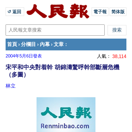
↺ 返回 
電子報
简体版
首頁
分欄目
內幕
文章
›
›
›
：
2004年5月6日
發表
人氣：
38,114
宋平和中央對着幹 胡錦濤驚呼幹部斷層危機
（多圖）
林立