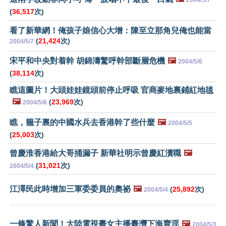
2004/5/7
(
36,517
次)
看了新華網！俺孩子娘信心大增：陳至立那角兒俺也能當
(
21,424
次)
2004/5/7
宋平和中央對着幹 胡錦濤驚呼幹部斷層危機
🖼️
2004/5/6
(
38,114
次)
瞧這圖片！大頭娃娃鏡頭前停止呼吸 官商麥地裏鋪紅地毯
🖼️
(
23,969
次)
2004/5/6
瞧，籠子裏的中國水兵去香港幹了些什麼
🖼️
2004/5/5
(
25,003
次)
曾慶淮香港給大哥捅漏子 新華社明示曾慶紅瀆職
🖼️
(
31,021
次)
2004/5/4
江澤民此時增加三軍委委員的奧祕
🖼️
(
25,892
次)
2004/5/4
一條驚人新聞！大陸電視臺女主播臺灣下海賣淫
🖼️
2004/5/3