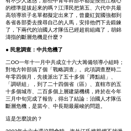
有不少人迷惑，那些中青年幹部不都是按照江核心
的標準提拔起來的嗎？江澤民把第五、六代中共最
高領導班子名單都擬定出來了，曾慶紅賀國強都到
各省各部委去搜尋自己的人馬，安排他們下去鍛鍊
了，下兩代的治國人才隊伍已經超前組織了，胡錦
濤指的斷層危機是什麼？ 
● 
民意調查：中共危機了
二OO一年十一月中共成立十六大籌備領導小組時；
對地方幹部搞了個「戰略調查」。此項調查歷時二
年零四個月，先後派出了五十多個「蹲點組」、
「調研組」，到了二十四個省（區）、直轄市的五
十多個城市、二百多個上層建築機構，終於在今年
三月中旬完成了報告，得出了結論：治國人才隊伍
斷層危機，是當今、中長期最嚴峻的問題。
這是怎麼說的？