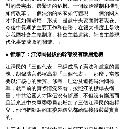
對的最突出、最緊迫的危機。一個政治體制和機制
如何改革，一個法治的國家如何體現，一個治國人
才隊伍如何栽培、形成，是黨中央要面對着現在、
今後中長期的主要工作和任務，在很大程度上是決
定我國社會主義制度、社會主義道路、社會主義現
代化事業成敗的關鍵。」
● 
都爛了：江澤民提拔的幹部沒有斷層危機
江澤民的「三個代表」已經成爲了憲法和黨章的靈
魂，胡錦濤言必稱高舉「三個代表」，那麼，當然
要以江核心的素質、修養、理念及道德爲治國標
準，就目前的實際情況來看，按照江的標準去衡
量，中共治國人才隊伍沒有斷層，不但沒有斷層而
且近來連中央軍委委員都增加了三個江澤民的鐵桿
兒，他們把斷裂的軍委裂縫兒都給黏接得嚴嚴實實
的。