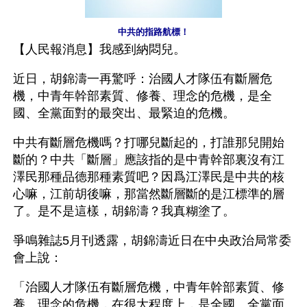
中共的指路航標！
【人民報消息】我感到納悶兒。
近日，胡錦濤一再驚呼：治國人才隊伍有斷層危
機，中青年幹部素質、修養、理念的危機，是全
國、全黨面對的最突出、最緊迫的危機。
中共有斷層危機嗎？打哪兒斷起的，打誰那兒開始
斷的？中共「斷層」應該指的是中青幹部裏沒有江
澤民那種品德那種素質吧？因爲江澤民是中共的核
心嘛，江前胡後嘛，那當然斷層斷的是江標準的層
了。是不是這樣，胡錦濤？我真糊塗了。
爭鳴雜誌5月刊透露，胡錦濤近日在中央政治局常委
會上說：
「治國人才隊伍有斷層危機，中青年幹部素質、修
養、理念的危機，在很大程度上，是全國、全黨面