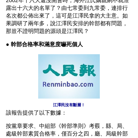
2002年十六大還沒開會時，海外江氏嫡親網不就泄
露出十六大的名單了？由七常委到九常委，連排行
名次都公佈出來了，這可是江澤民拿的大主意。如
果調研了兩年多，說江澤民安排的幹部都有問題，
那豈不證明問題的源頭是江澤民？
● 
幹部合格率和滿意度嚇死個人
江澤民沒有斷層！
該報告提供了以下數據：
按黨章要求、中組部《幹部準則》考覈，縣、局、
處級幹部素質合格率，僅百分之四，廳、局級幹部