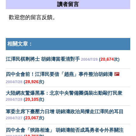
讀者留言
歡迎您的留言反饋。
相關文章：
江澤民棋剩將士 胡錦濤當看清對手
(
20,674
次)
2004/7/29
四中全會前！江澤民要借「趙燕」事件整治胡錦濤
🖼️
(
28,926
次)
2004/7/28
大陸網友驚爆黑幕：北京中央警備團僞裝出動毆打民衆
(
20,105
次)
2004/7/28
軍委主席下臺壓力日增 胡錦濤政治局攆走江澤民的耳目
(
23,067
次)
2004/7/27
四中全會「狹路相逢」 胡錦濤能否成爲勇者令外界關注