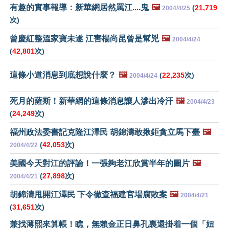
有趣的實事報導：新華網居然罵江
....
鬼
🖼️
(
21,719
2004/4/25
次)
曾慶紅整溫家寶未遂 江害楊尚昆曾是幫兇
🖼️
2004/4/24
(
42,801
次)
這條小道消息到底想說什麼？
🖼️
(
22,235
次)
2004/4/24
死月的薩斯！新華網的這條消息讓人滲出冷汗
🖼️
2004/4/23
(
24,249
次)
福州政法委書記克隆江澤民 胡錦濤敢揪鉅貪立馬下臺
🖼️
(
42,053
次)
2004/4/22
美國今天對江的評論！一張夠老江欣賞半年的圖片
🖼️
(
27,898
次)
2004/4/21
胡錦濤甩開江澤民 下令徹查福建官場腐敗案
🖼️
2004/4/21
(
31,651
次)
兼找薄熙來算帳！瞧，無賴金正日鼻孔裏還掛着一個「妞