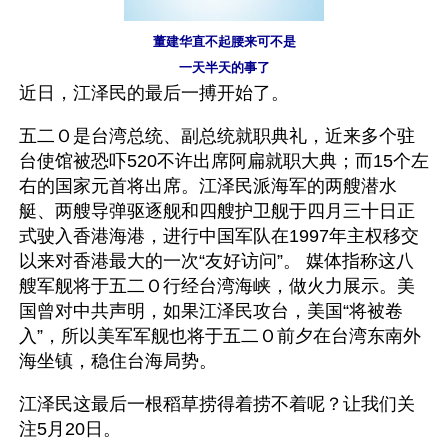
董建华直不起腰来可不是
一天半天的事了
近日，江泽民的最后一搏开始了。
五二Ｏ是台湾总统、副总统就职典礼，近来多个驻
台使馆被恐吓520不许出席阿扁就职大典；而15个左
右的国家元首将出席。江泽民派海军的两艘潜水
艇、两艘导弹驱逐舰和四艘护卫舰于四月三十日正
式驶入香港海港，进行中国军队在1997年主权移交
以来对香港最大的一次“友好访问”。 媒体指称这八
艘军舰将于五二Ｏ行经台湾海峡，做火力展示。美
国曾对中共声明，如果江泽民攻台，美国“将被卷
入”，所以美军军舰也将于五二Ｏ前夕在台湾东南外
海坐镇，稳住台海局势。
江泽民这最后一根稻草捞得着捞不着呢？让我们关
注5月20日。