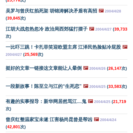
(
25,776
次)
吴罗与曾庆红掐死架 胡锦涛解决矛盾有高招
🖼️
2004/4/28
(
39,845
次)
江胡大战忽热忽冷 政治局西郊猛打摆子
🖼️
(
39,733
2004/4/27
次)
一比吓三跳！卡扎菲笑迎欧盟主席 江泽民热脸贴冷屁股
🖼️
(
25,569
次)
2004/4/27
挺好的文章一链接这文章能让人晕倒
🖼️
(
26,147
次)
2004/4/26
一段新故事！陈至立与江的“生死恋”
🖼️
(
33,583
次)
2004/4/25
有趣的实事报导：新华网居然骂江
....
鬼
🖼️
(
21,719
2004/4/25
次)
曾庆红整温家宝未遂 江害杨尚昆曾是帮凶
🖼️
2004/4/24
(
42,801
次)