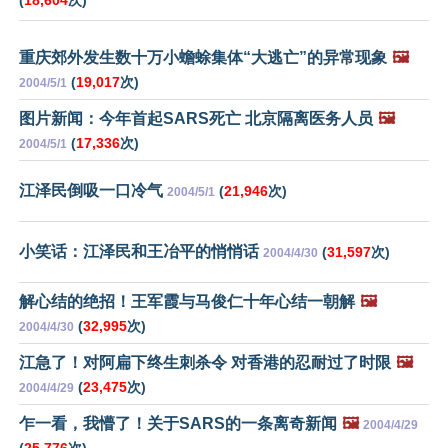
(
18,604
次)
重庆郊外发生数十万小蟾蜍集体“大逃亡”的异常现象
🖼️
(
19,017
次)
2004/5/1
图片新闻：今年首起SARS死亡 北京隔离医务人员
🖼️
(
17,336
次)
2004/5/1
江泽民倒吸一口冷气
(
21,946
次)
2004/5/1
小笑话：江泽民和王冶平的悄悄话
(
31,597
次)
2004/4/30
解心结的绝招！王军霞与马俊仁十年心结一朝解
🖼️
(
32,995
次)
2004/4/30
江急了！对阿扁下终生刺杀令 对香港的忍耐过了时限
🖼️
(
23,475
次)
2004/4/29
乍一看，我懵了！关于SARS的一条离奇新闻
🖼️
2004/4/29