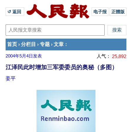
↺ 返回 
电子报
正體版
首页
分栏目
专题
文章
›
›
›
：
2004年5月4日
发表
人气：
25,892
江泽民此时增加三军委委员的奥秘（多图）
姜平