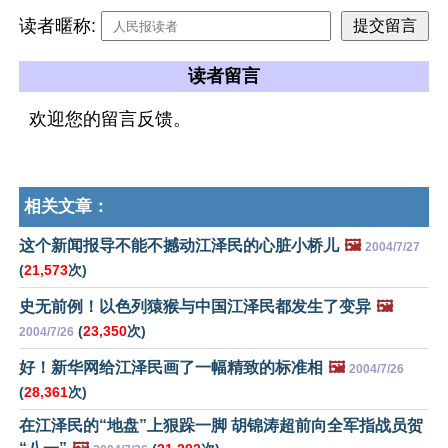
读者暱称:
读者留言
欢迎您的留言反馈。
相关文章：
这个新闻报导不能不撼动江泽民的心脏小桥儿
🖼️
2004/7/27
(
21,573
次)
史无前例！以色列猿猴与中国江泽民都发生了变异
🖼️
(
23,350
次)
2004/7/26
好！新华网给江泽民画了一幅精致的标准相
🖼️
2004/7/26
(
28,361
次)
在江泽民的“地盘”上狠跺一脚 胡锦涛超前向全军指战员贺