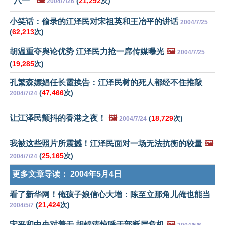
“八一”
🖼️
(
21,292
次)
2004/7/26
小笑话：偷录的江泽民对宋祖英和王冶平的讲话
2004/7/25
(
62,213
次)
胡温重夺舆论优势 江泽民力抢一席传媒曝光
🖼️
2004/7/25
(
19,285
次)
孔繁森嫖娼任长霞挨告：江泽民树的死人都经不住推敲
(
47,466
次)
2004/7/24
让江泽民颤抖的香港之夜！
🖼️
(
18,729
次)
2004/7/24
我被这些照片所震撼！江泽民面对一场无法抗衡的较量
🖼️
(
25,165
次)
2004/7/24
更多文章导读：
2004年5月4日
看了新华网！俺孩子娘信心大增：陈至立那角儿俺也能当
(
21,424
次)
2004/5/7
宋平和中央对着干 胡锦涛惊呼干部断层危机
🖼️