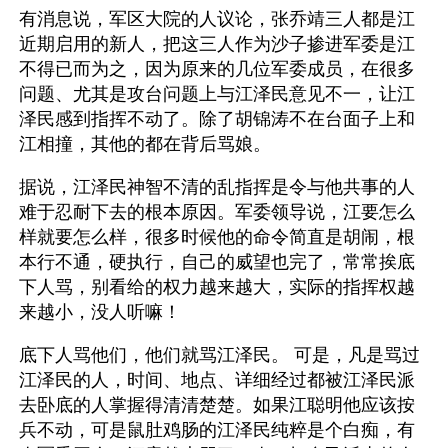
有消息说，军区大院的人议论，张乔靖三人都是江
近期启用的新人，把这三人作为沙子掺进军委是江
不得已而为之，因为原来的几位军委成员，在很多
问题、尤其是攻台问题上与江泽民意见不一，让江
泽民感到指挥不动了。除了胡锦涛不在台面子上和
江相撞，其他的都在背后骂娘。
据说，江泽民神智不清的乱指挥是令与他共事的人
难于忍耐下去的根本原因。军委领导说，江要怎么
样就要怎么样，很多时候他的命令简直是胡闹，根
本行不通，硬执行，自己的威望也完了，常常挨底
下人骂，别看给的权力越来越大，实际的指挥权越
来越小，没人听嘛！
底下人骂他们，他们就骂江泽民。 可是，凡是骂过
江泽民的人，时间、地点、详细经过都被江泽民派
去卧底的人掌握得清清楚楚。如果江聪明他应该按
兵不动，可是鼠肚鸡肠的江泽民纯粹是个白痴，有