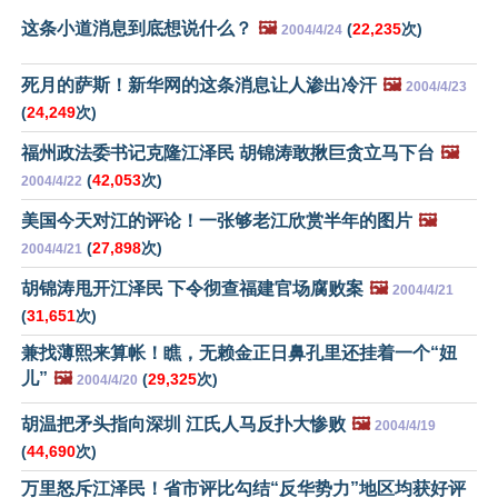
这条小道消息到底想说什么？
🖼️
(
22,235
次)
2004/4/24
死月的萨斯！新华网的这条消息让人渗出冷汗
🖼️
2004/4/23
(
24,249
次)
福州政法委书记克隆江泽民 胡锦涛敢揪巨贪立马下台
🖼️
(
42,053
次)
2004/4/22
美国今天对江的评论！一张够老江欣赏半年的图片
🖼️
(
27,898
次)
2004/4/21
胡锦涛甩开江泽民 下令彻查福建官场腐败案
🖼️
2004/4/21
(
31,651
次)
兼找薄熙来算帐！瞧，无赖金正日鼻孔里还挂着一个“妞
儿”
🖼️
(
29,325
次)
2004/4/20
胡温把矛头指向深圳 江氏人马反扑大惨败
🖼️
2004/4/19
(
44,690
次)
万里怒斥江泽民！省市评比勾结“反华势力”地区均获好评