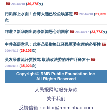
🖼️
(
36,278
次)
2004/4/18
污垢浮上水面！台湾大选已经尘埃落定
🖼️
(
21,325
2004/4/18
次)
咋啦？新华网出两条新闻恶心咱国家
🖼️
(
23,773
次)
2004/4/17
中共高层意见：此事凸显撤换江泽民军委主席的必要性
🖼️
(
29,103
次)
2004/4/17
吴发呆萧流汗贾挨骂 取消政法委的呼声吓瘫罗干
🖼️
(
35,023
次)
2004/4/16
Copyright© RMB Public Foundation Inc.
All Rights Reserved
人民报网站服务条款
关于我们
反馈信箱：
editor@renminbao.com