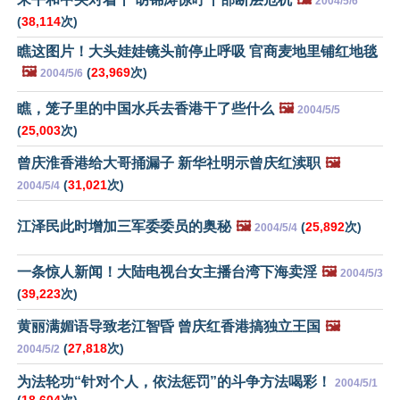
2004/5/6
(
38,114
次)
瞧这图片！大头娃娃镜头前停止呼吸 官商麦地里铺红地毯
🖼️
(
23,969
次)
2004/5/6
瞧，笼子里的中国水兵去香港干了些什么
🖼️
2004/5/5
(
25,003
次)
曾庆淮香港给大哥捅漏子 新华社明示曾庆红渎职
🖼️
(
31,021
次)
2004/5/4
江泽民此时增加三军委委员的奥秘
🖼️
(
25,892
次)
2004/5/4
一条惊人新闻！大陆电视台女主播台湾下海卖淫
🖼️
2004/5/3
(
39,223
次)
黄丽满媚语导致老江智昏 曾庆红香港搞独立王国
🖼️
(
27,818
次)
2004/5/2
为法轮功“针对个人，依法惩罚”的斗争方法喝彩！
2004/5/1