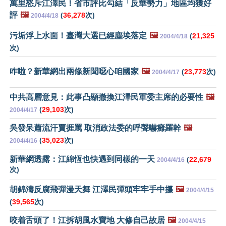
萬里怒斥江澤民！省市評比勾結「反華勢力」地區均獲好
評
🖼️
(
36,278
次)
2004/4/18
污垢浮上水面！臺灣大選已經塵埃落定
🖼️
(
21,325
2004/4/18
次)
咋啦？新華網出兩條新聞噁心咱國家
🖼️
(
23,773
次)
2004/4/17
中共高層意見：此事凸顯撤換江澤民軍委主席的必要性
🖼️
(
29,103
次)
2004/4/17
吳發呆蕭流汗賈捱罵 取消政法委的呼聲嚇癱羅幹
🖼️
(
35,023
次)
2004/4/16
新華網透露：江綿恆也快遇到同樣的一天
(
22,679
2004/4/16
次)
胡錦濤反腐飛彈漫天舞 江澤民彈頭牢牢手中攥
🖼️
2004/4/15
(
39,565
次)
咬着舌頭了！江拆胡風水寶地 大修自己故居
🖼️
2004/4/15