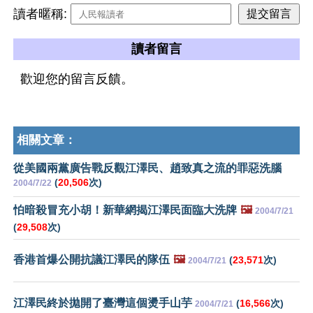
讀者暱稱:
讀者留言
歡迎您的留言反饋。
相關文章：
從美國兩黨廣告戰反觀江澤民、趙致真之流的罪惡洗腦
(
20,506
次)
2004/7/22
怕暗殺冒充小胡！新華網揭江澤民面臨大洗牌
🖼️
2004/7/21
(
29,508
次)
香港首爆公開抗議江澤民的隊伍
🖼️
(
23,571
次)
2004/7/21
江澤民終於拋開了臺灣這個燙手山芋
(
16,566
次)
2004/7/21