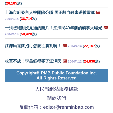
(
26,185
次)
上海市府發言人被開除公職 周正毅自殺未遂被雪藏
🖼️
(
36,714
次)
2004/4/14
一張您絕對沒見過的圖片！江澤民49年前的醜事大曝光
🖼️
(
50,428
次)
2004/4/14
江澤民這懷抱可怎麼往裏扎啊！
🖼️
(
22,157
次)
2004/4/14
收買不成！李昌鈺得罪了江澤民
🖼️
(
24,838
次)
2004/4/12
Copyright© RMB Public Foundation Inc.
All Rights Reserved
人民報網站服務條款
關於我們
反饋信箱：
editor@renminbao.com