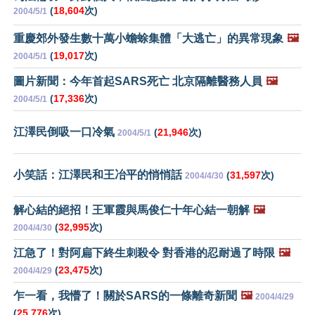
(
18,604
次)
2004/5/1
重慶郊外發生數十萬小蟾蜍集體「大逃亡」的異常現象
🖼️
(
19,017
次)
2004/5/1
圖片新聞：今年首起SARS死亡 北京隔離醫務人員
🖼️
(
17,336
次)
2004/5/1
江澤民倒吸一口冷氣
(
21,946
次)
2004/5/1
小笑話：江澤民和王冶平的悄悄話
(
31,597
次)
2004/4/30
解心結的絕招！王軍霞與馬俊仁十年心結一朝解
🖼️
(
32,995
次)
2004/4/30
江急了！對阿扁下終生刺殺令 對香港的忍耐過了時限
🖼️
(
23,475
次)
2004/4/29
乍一看，我懵了！關於SARS的一條離奇新聞
🖼️
2004/4/29
(
25,776
次)