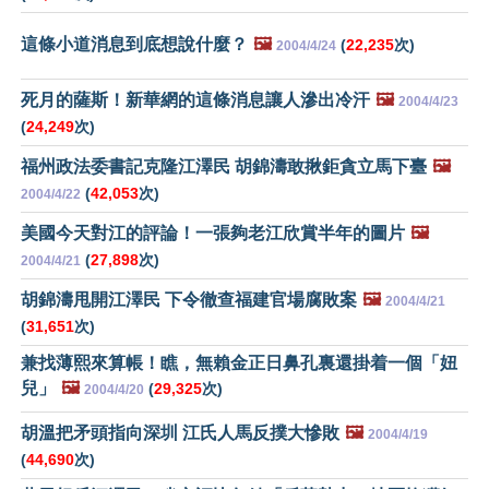
這條小道消息到底想說什麼？
🖼️
(
22,235
次)
2004/4/24
死月的薩斯！新華網的這條消息讓人滲出冷汗
🖼️
2004/4/23
(
24,249
次)
福州政法委書記克隆江澤民 胡錦濤敢揪鉅貪立馬下臺
🖼️
(
42,053
次)
2004/4/22
美國今天對江的評論！一張夠老江欣賞半年的圖片
🖼️
(
27,898
次)
2004/4/21
胡錦濤甩開江澤民 下令徹查福建官場腐敗案
🖼️
2004/4/21
(
31,651
次)
兼找薄熙來算帳！瞧，無賴金正日鼻孔裏還掛着一個「妞
兒」
🖼️
(
29,325
次)
2004/4/20
胡溫把矛頭指向深圳 江氏人馬反撲大慘敗
🖼️
2004/4/19
(
44,690
次)