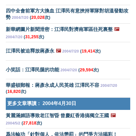
四中全會前軍方大換血 江澤民有意挾持軍隊對胡溫發動攻
勢
(
20,028
次)
2004/7/20
新華網圖片新聞泄密：江澤民對濟南軍區往死裏整
🖼️
(
31,255
次)
2004/7/20
江澤民被迫釋放蔣彥永
🖼️
(
19,414
次)
2004/7/20
小笑話：江澤民腿的功能
(
29,594
次)
2004/7/20
華盛頓郵報：蔣彥永成人民英雄 江澤民不容
2004/7/20
(
16,820
次)
更多文章導讀：
2004年4月30日
黃麗滿媚語導致老江智昏 曾慶紅香港搞獨立王國
🖼️
(
27,818
次)
2004/5/2
爲法輪功「針對個人，依法懲罰」的鬥爭方法喝彩！