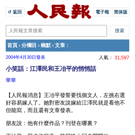
↺ 返回 
電子報
简体版
首頁
分欄目
幽默
文章
›
›
›
：
2004年4月30日
發表
人氣：
31,597
小笑話：江澤民和王冶平的悄悄話
華華
【人民報消息】王冶平發誓要找個文人，左挑右選
好容易嫁人了。她對密友說嫁給江澤民就是看他不
但能寫，而且還有文章發表。
朋友說：他有什麼作品？刊登在哪裏？