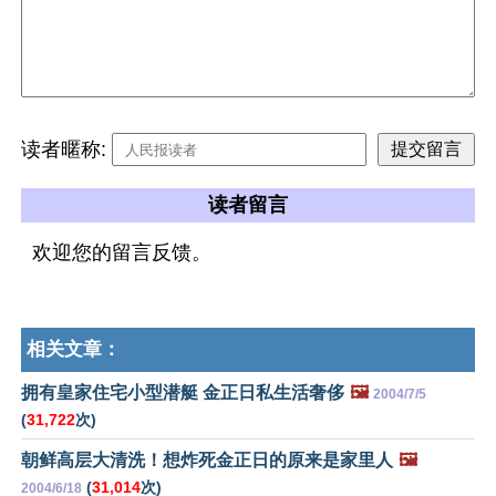
读者暱称:
读者留言
欢迎您的留言反馈。
相关文章：
拥有皇家住宅小型潜艇 金正日私生活奢侈
🖼️
2004/7/5
(
31,722
次)
朝鲜高层大清洗！想炸死金正日的原来是家里人
🖼️
(
31,014
次)
2004/6/18