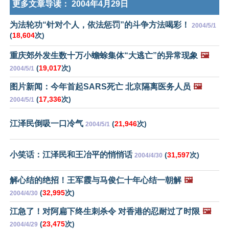
更多文章导读：
2004年4月29日
为法轮功“针对个人，依法惩罚”的斗争方法喝彩！
2004/5/1
(
18,604
次)
重庆郊外发生数十万小蟾蜍集体“大逃亡”的异常现象
🖼️
(
19,017
次)
2004/5/1
图片新闻：今年首起SARS死亡 北京隔离医务人员
🖼️
(
17,336
次)
2004/5/1
江泽民倒吸一口冷气
(
21,946
次)
2004/5/1
小笑话：江泽民和王冶平的悄悄话
(
31,597
次)
2004/4/30
解心结的绝招！王军霞与马俊仁十年心结一朝解
🖼️
(
32,995
次)
2004/4/30
江急了！对阿扁下终生刺杀令 对香港的忍耐过了时限
🖼️
(
23,475
次)
2004/4/29