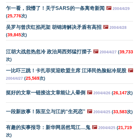
乍一看，我懵了！关于SARS的一条离奇新闻
🖼️
2004/4/29
(
25,776
次)
吴罗与曾庆红掐死架 胡锦涛解决矛盾有高招
🖼️
2004/4/28
(
39,845
次)
江胡大战忽热忽冷 政治局西郊猛打摆子
🖼️
(
39,733
2004/4/27
次)
一比吓三跳！卡扎菲笑迎欧盟主席 江泽民热脸贴冷屁股
🖼️
(
25,569
次)
2004/4/27
挺好的文章一链接这文章能让人晕倒
🖼️
(
26,147
次)
2004/4/26
一段新故事！陈至立与江的“生死恋”
🖼️
(
33,583
次)
2004/4/25
有趣的实事报导：新华网居然骂江
....
鬼
🖼️
(
21,719
2004/4/25
次)