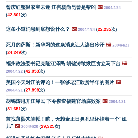
曾庆红整温家宝未遂 江害杨尚昆曾是帮凶
🖼️
2004/4/24
(
42,801
次)
这条小道消息到底想说什么？
🖼️
(
22,235
次)
2004/4/24
死月的萨斯！新华网的这条消息让人渗出冷汗
🖼️
2004/4/23
(
24,249
次)
福州政法委书记克隆江泽民 胡锦涛敢揪巨贪立马下台
🖼️
(
42,053
次)
2004/4/22
美国今天对江的评论！一张够老江欣赏半年的图片
🖼️
(
27,898
次)
2004/4/21
胡锦涛甩开江泽民 下令彻查福建官场腐败案
🖼️
2004/4/21
(
31,651
次)
兼找薄熙来算帐！瞧，无赖金正日鼻孔里还挂着一个“妞
儿”
🖼️
(
29,325
次)
2004/4/20