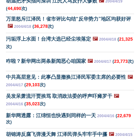
胡温把矛头指向深圳 江氏人马反扑大惨败
🖼️
2004/4/19
(
44,690
次)
万里怒斥江泽民！省市评比勾结“反华势力”地区均获好评
🖼️
(
36,278
次)
2004/4/18
污垢浮上水面！台湾大选已经尘埃落定
🖼️
(
21,325
2004/4/18
次)
咋啦？新华网出两条新闻恶心咱国家
🖼️
(
23,773
次)
2004/4/17
中共高层意见：此事凸显撤换江泽民军委主席的必要性
🖼️
(
29,103
次)
2004/4/17
吴发呆萧流汗贾挨骂 取消政法委的呼声吓瘫罗干
🖼️
(
35,023
次)
2004/4/16
新华网透露：江绵恒也快遇到同样的一天
(
22,679
2004/4/16
次)
胡锦涛反腐飞弹漫天舞 江泽民弹头牢牢手中攥
🖼️
2004/4/15