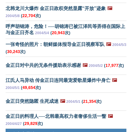
北韩龙川大爆炸 金正日政权突然显露“开放”迹象
🖼️
(
22,704
次)
2004/5/8
呼声胡锦涛，危险！──胡锦涛已被江泽民等弄得在国际上
与金正日齐名
(
20,943
次)
2004/5/4
一张奇怪的照片：朝鲜媒体报导金正日视察军队
🖼️
2004/5/3
(
30,243
次)
金正日对中共的无条件援助表示感谢
🖼️
(
17,977
次)
2004/5/2
江氏人马异动 传金正日连同最宠爱歌星爆炸中身亡
🖼️
(
49,654
次)
2004/5/1
金正日突然隐匿 生死成迷
🖼️
(
21,354
次)
2004/5/1
金正日的料理人──北韩最高权力者奢侈生活一瞥
🖼️
(
29,829
次)
2004/4/27