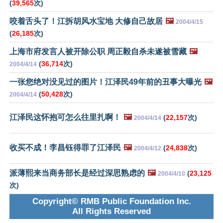
(
39,565
次)
咬着舌头了！江拆胡风水宝地 大修自己故居
🖼️
2004/4/15
(
26,185
次)
上海市府发言人被开除公职 周正毅自杀未遂被雪藏
🖼️
(
36,714
次)
2004/4/14
一张您绝对没见过的图片！江泽民49年前的丑事大曝光
🖼️
(
50,428
次)
2004/4/14
江泽民这怀抱可怎么往里扎啊！
🖼️
(
22,157
次)
2004/4/14
收买不成！李昌钰得罪了江泽民
🖼️
(
24,838
次)
2004/4/12
派薄熙来当商务部长是经过深思熟虑的
🖼️
(
23,125
2004/4/10
次)
Copyright© RMB Public Foundation Inc.
All Rights Reserved