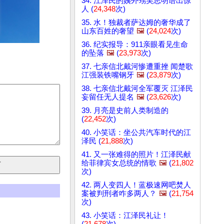
34. 江泽民的姨外甥吴志明语出惊
人 (
24,348
次)
35. 水！独裁者萨达姆的奢华成了
山东百姓的奢望
🖼️
(
24,024
次)
36. 纪实报导：911亲眼看见生命
的坠落
🖼️
(
23,973
次)
37. 七亲信北戴河惨遭重挫 闻楚歌
江强装铁嘴钢牙
🖼️
(
23,879
次)
38. 七亲信北戴河全军覆灭 江泽民
妄留任无人提名
🖼️
(
23,626
次)
39. 月亮是史前人类制造的
(
22,452
次)
40. 小笑话：坐公共汽车时代的江
泽民 (
21,888
次)
41. 又一张难得的照片！江泽民献
给菲律宾女总统的情歌
🖼️
(
21,802
次)
42. 两人变四人！蓝极速网吧焚人
案被判刑者咋多两人？
🖼️
(
21,754
次)
43. 小笑话：江泽民礼让！
(
21,678
次)