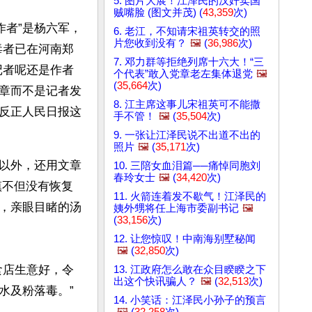
5. 图片大展！江泽民的汉奸卖国
贼嘴脸 (图文并茂) (
43,359
次)
作者”是杨六军，
6. 老江，不知请宋祖英转交的照
片您收到没有？
🖼️
(
36,986
次)
毒者已在河南郑
7. 邓力群等拒绝列席十六大！“三
记者呢还是作者
个代表”敢入党章老左集体退党
🖼️
(
35,664
次)
章而不是记者发
8. 江主席这事儿宋祖英可不能撒
反正人民日报这
手不管！
🖼️
(
35,504
次)
9. 一张让江泽民说不出道不出的
照片
🖼️
(
35,171
次)
以外，还用文章
10. 三陪女血泪篇──痛悼同胞刘
春玲女士
🖼️
(
34,420
次)
镇不但没有恢复
11. 火箭连着发不歇气！江泽民的
，亲眼目睹的汤
姨外甥将任上海市委副书记
🖼️
(
33,156
次)
12. 让您惊叹！中南海别墅秘闻
🖼️
(
32,850
次)
食店生意好，令
13. 江政府怎么敢在众目睽睽之下
出这个快讯骗人？
🖼️
(
32,513
次)
水及粉落毒。”
14. 小笑话：江泽民小孙子的预言
🖼️
(
32,258
次)