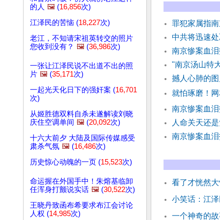
的人
🖼️
(
16,856
次)
江泽民的苦恼 (
18,227
次)
罪犯家属指南
中共将迅速处
老江，不知请宋祖英转交的照片
您收到没有？
🖼️
(
36,986
次)
南京惨案血泪
"南京汤山特
一张让江泽民说不出道不出的照
片
🖼️
(
35,171
次)
撼人心肺的图
一起光天化日下的强奸案 (
16,701
就怕琢磨！网
次)
南京惨案血泪
从姬胜德双料自杀未遂解读刘晓
庆住空调单间
🖼️
(
20,092
次)
人命关天还是
南京惨案血泪
十六大前夕 大陆及国际传媒感受
肃杀气氛
🖼️
(
16,486
次)
历史惊心动魄的一页 (
15,523
次)
命运握在外国手中！朱熔基临卸
看了才恍然大
任浑身打颤说实话
🖼️
(
30,522
次)
小笑话：江泽
王晓丹致函布希要求布江会讨论
人权 (
14,985
次)
一个神奇的故