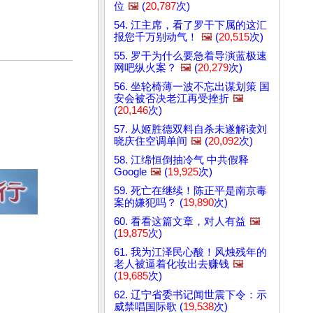
位
🖼️
(
20,787
次)
54. 江主席，看了罗干下属的这汇
报您千万别动气！
🖼️
(
20,515
次)
55. 罗干为什么要急着导演蓝极速
网吧纵火案？
🖼️
(
20,279
次)
56. 坐轮椅薄一波不忘出谋划策 国
安会被否决老江再受挫折
🖼️
(
20,146
次)
57. 从姬胜德双料自杀未遂解读刘
晓庆住空调单间
🖼️
(
20,092
次)
58. 江绵恒倒抽冷气 中共假释
Google
🖼️
(
19,925
次)
59. 死亡在继续！陈正平是南京毒
案的嫌犯吗？ (
19,890
次)
60. 看看这篇文章，对人有益
🖼️
(
19,875
次)
61. 我为江泽民心酸！风烛残年的
老人被逼着化妆出去赚钱
🖼️
(
19,685
次)
62. 辽宁省委书记闻世震下令：示
威禁唱国际歌 (
19,538
次)