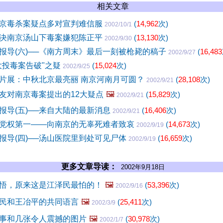
相关文章
京毒杀案疑点多对宣判难信服
(
14,962
次)
2002/10/1
决南京汤山下毒案嫌犯陈正平
(
13,130
次)
2002/9/30
报导(六)──《南方周末》最后一刻被枪毙的稿子
(
16,483
2002/9/27
大投毒案告破"之疑
(
15,024
次)
2002/9/25
片展：中秋北京最亮丽 南京河南月可圆？
(
28,108
次)
2002/9/21
友对南京毒案提出的12大疑点
🖼️
(
15,829
次)
2002/9/21
报导(五)──来自大陆的最新消息
(
16,406
次)
2002/9/21
党权第一——向南京的无辜死难者致哀
(
14,673
次)
2002/9/19
报导(四)──汤山医院里到处可见尸体
(
16,659
次)
2002/9/19
更多文章导读：
2002年9月18日
悟，原来这是江泽民最怕的！
🖼️
(
53,396
次)
2002/9/16
民和王冶平的共同语言
🖼️
(
25,411
次)
2002/3/9
事和几张令人震撼的图片
🖼️
(
30,978
次)
2002/1/7