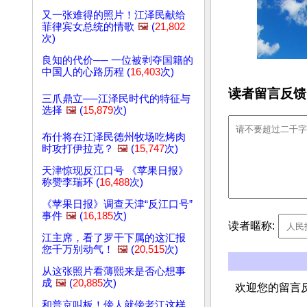
又一张难得的照片！江泽民献给
菲律宾女总统的情歌
🖼️
(
21,802
次)
良知的代价── 一位被剥夺国籍的
中国人的心路历程 (
16,403
次)
读者留言反馈
三爪鼎立──江泽民时代的特征与
选择
🖼️
(
15,879
次)
布什将在江泽民德州牧场吃烤肉
时攻打伊拉克？
🖼️
(
15,747
次)
天津惊现反江口号 《苹果日报》
称赞李瑞环 (
16,488
次)
《苹果日报》调查天津“反江口号”
事件
🖼️
(
16,185
次)
读者暱称:
江主席，看了罗干下属的这汇报
您千万别动气！
🖼️
(
20,515
次)
从这张照片看薄熙来是否心想事
成
🖼️
(
20,885
次)
欢迎您的留言
和普京叫板！傍人就傍老江这样