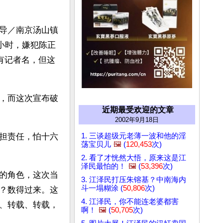
报导／南京汤山镇
小时，嫌犯陈正
有记者名，但这
，而这次宣布破
近期最受欢迎的文章
2002年9月18日
1. 三谈超级元老薄一波和他的淫
担责任，怕十六
荡宝贝儿
🖼️
(
120,453
次)
2. 看了才恍然大悟，原来这是江
泽民最怕的！
🖼️
(
53,396
次)
的角色，这次当
3. 江泽民打压朱镕基？中南海内
斗一塌糊涂 (
50,806
次)
？数得过来。这
4. 江泽民，你不能连老婆都害
、转载、转载，
啊！
🖼️
(
50,705
次)