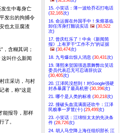
15. 小笑话：薄一波给乔石打电话
还发生中毒身亡
(
32,165
次)
平发出的拘捕令
16. 命运握在外国手中！朱熔基临
卸任浑身打颤说实话
🖼️
(
30,522
安也太豆腐渣
次)
17. 曾庆红乐了！中央《新闻简
报》上有罗干“工作不力”的证据
”，含糊其词；
🖼️
(
30,474
次)
18. 九号爆出惊人消息 (
30,431
次)
？这叫什么新闻
19. 薄熙来贺国强选票舞弊出笑话
委员代表忍无可忍请辞抗议
(
30,405
次)
发村庄采访，与村
20. 江泽民没想到！对Google强硬
封杀暴露了最高机密 (
30,396
次)
记者，称“这是
21. 哪个是人类的标准 (
30,218
次)
。
22. 撞破头血流满面还吹牛：江泽
民糗事一罗筐(十) (
29,499
次)
才能报导，那样
23. 小笑话：江绵恒太太的先决条
行了。
件 (
28,726
次)
24. 胡人马空降上海任组织部长 江