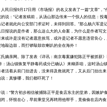
人民日报9月17日用《市场报》的名义发表了一篇“文章”，“
怩的说：“记者发稿前，从汤山那边传来一个惊人的信息：投
当记者就此向公安部门求证时，未得到回答。”那么杨六军是
民日报说的是作者，那么这么大的人命案，为什么是作者写文
看来或许是没有记者愿意挨骂，或许是记者不愿意违背良心，
突地敲边鼓，而打锣敲鼓吹喇叭的全在海外！
江氏嫡亲网。除了发表《详讯：南京毒案嫌犯陈正平被抓获》
事件：汤山镇恢复平静毒药成分已确认》来糊弄咱，这时汤山
毒者活着从前门抬进去，没来得及救就死了，又从后门抬出来
说：真惨哪，我们都吓死了！  
导说：“警方初步相信被捕陈正平是食店东主的堂弟，因嫉妒
倒闭，怀恨在心，早前乘堂兄再聘用他帮手，竟偷偷在店内食