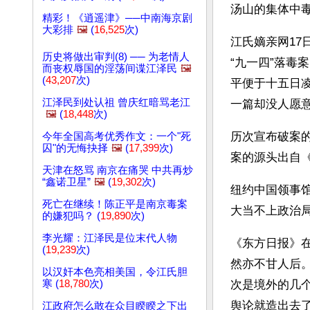
汤山的集体中
精彩！《逍遥津》──中南海京剧
大彩排
🖼️
(
16,525
次)
江氏嫡亲网17
历史将做出审判(8) ── 为老情人
“九一四”落
而丧权辱国的淫荡间谍江泽民
🖼️
(
43,207
次)
平便于十五日
江泽民到处认祖 曾庆红暗骂老江
一篇却没人愿
🖼️
(
18,448
次)
历次宣布破案
今年全国高考优秀作文：一个"死
囚"的无悔抉择
🖼️
(
17,399
次)
案的源头出自
天津在怒骂 南京在痛哭 中共再炒
“鑫诺卫星”
🖼️
(
19,302
次)
纽约中国领事
死亡在继续！陈正平是南京毒案
大当不上政治
的嫌犯吗？ (
19,890
次)
李光耀：江泽民是位末代人物
《东方日报》
(
19,239
次)
然亦不甘人后
以汉奸本色亮相美国，令江氏胆
寒 (
18,780
次)
次是境外的几
舆论就造出去
江政府怎么敢在众目睽睽之下出