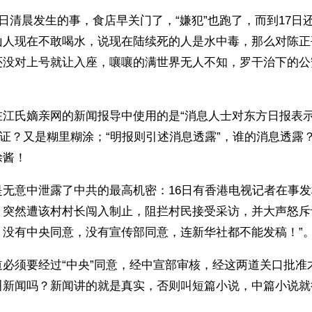
4日清晨发生的事，食店早关门了，“嫌犯”也跑了，而到17日
山人现在不敢喝水，说现在陆续死的人是水中毒，那么对陈正
还没对上号就让入座，嚷嚷的满世界无人不知，罗干治下的公
在江氏嫡亲网的新闻报导中使用的是“消息人士对东方日报表示
查证？又是糊里糊涂；“明报则引述消息透露”，谁的消息透露
酱！ 
是无意中泄露了中共的最高机密：16日有香港电视记者在事
，突然遭该村村长闯入制止，阻拦村民接受采访，并大声怒斥
！没有中央同意，没有宣传部同意，连新华社都不能发稿！”
道必须要经过“中央”同意，经中宣部审核，经这两道关口批准
叫新闻吗？新闻讲的就是真实，否则叫短篇小说，中篇小说就