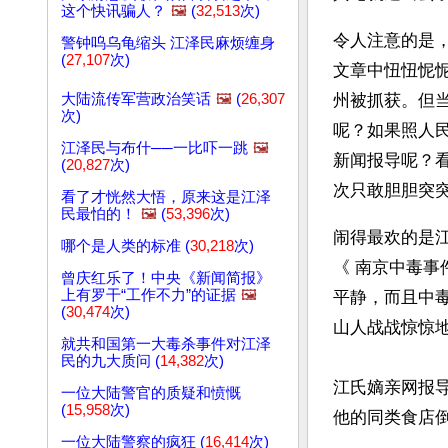
这个快讯骗人？
🖼️
(
32,513
次)
令人注意的是，
警钟呜乌龟缩头 江泽民麻烦缠身
(
27,107
次)
文章中忸忸怩
大陆流传军营政治笑话
🖼️
(
26,307
州被抓获。但
次)
呢？如果照人
江泽民与布什──一比吓一跳
🖼️
新闻报导呢？
(
20,827
次)
次只敢胆胆突
看了才恍然大悟，原来这是江泽
民最怕的！
🖼️
(
53,396
次)
闹得最欢的是
哪个是人类的标准 (
30,218
次)
《 南京中毒
曾庆红乐了！中央《新闻简报》
上有罗干“工作不力”的证据
🖼️
平静，而且中
(
30,474
次)
山人战战惊惊地
就共和国第一大毒杀事件对江泽
民的九大质问 (
14,382
次)
江氏嫡亲网报
一位大陆警官的质疑和愤慨
(
15,958
次)
他的同类食店
一位大陆警察的疯狂 (
16,414
次)