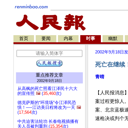
首页
要闻
内幕
时事
幽默
2002年9月18日
死亡在继续
重点推荐文章
青晴
2002年9月18日
从高枫的死亡照看江泽民十六大
【人民报消息
的宣传照
🖼️
(
35,460
次)
案过程更惊人
德克萨斯的“环境场”令江泽民恐
惧！──江访美日程将改为一天
🖼️
案、北京蓝极
(
17,564
次)
速枪决或判个无
中共迫害法轮功 长春电视插播有
关人员被判重刑 (
15,354
次)