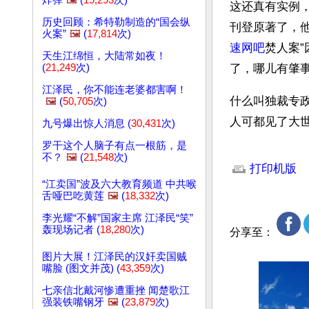
炸弹
🖼️
(
19,293
次)
这还真有实例
历史回顾：希特勒制造的“国会纵
刊登原著了，
火案”
🖼️
(
17,814
次)
速网吧
焚人案
天生江绵恒，大陆常如夜！
(
21,249
次)
了，哪儿有肇事
江泽民，你不能连老婆都害啊！
什么叫独裁专
🖼️
(
50,705
次)
人可都见了大
九号爆出惊人消息 (
30,431
次)
罗干这个人脑子有点一根筋，是
文章网址: http://w
不？
🖼️
(
21,548
次)
打印机版
“江卖国”波及六大教育频道 中共喉
舌哑巴吃黄莲
🖼️
(
18,332
次)
李光耀“不解”国家主席 江泽民“笑”
轰现场记者 (
18,280
次)
分享至：
图片大展！江泽民的汉奸卖国贼
嘴脸 (图文并茂) (
43,359
次)
七亲信北戴河惨遭重挫 闻楚歌江
强装铁嘴钢牙
🖼️
(
23,879
次)