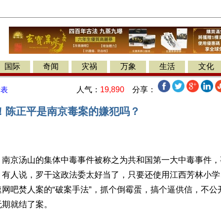
国际
奇闻
灾祸
万象
生活
文化
人气：
19,890
分享：
发表
！陈正平是南京毒案的嫌犯吗？
】南京汤山的集体中毒事件被称之为共和国第一大中毒事件，
。有人说，罗干这政法委太好当了，只要还使用江西芳林小学
速网吧焚人案的“破案手法”，抓个倒霉蛋，搞个逼供信，不公
期就结了案。 