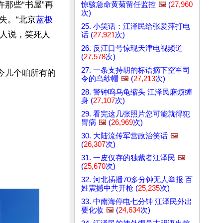
那些“书屋”再
惊骇急命黄菊留任监控
🖼️
(
27,960
次)
失。“北京
蓝极
25. 小笑话：江泽民给张爱萍打电
有人说，笑死人
话 (
27,921
次)
26. 反江口号惊现天津电视频道
(
27,578
次)
27. 一条支持胡的标语摘下空军司
今儿个咱所有的
令的乌纱帽
🖼️
(
27,213
次)
28. 警钟呜乌龟缩头 江泽民麻烦缠
身 (
27,107
次)
29. 看完这几张照片您可能就得犯
胃病
🖼️
(
26,969
次)
30. 大陆流传军营政治笑话
🖼️
(
26,307
次)
31. 一皮仅存的独裁者江泽民
🖼️
(
25,670
次)
32. 河北插播70多分钟无人举报 百
姓震撼中共开枪 (
25,235
次)
33. 中南海停电七分钟 江泽民外出
要化妆
🖼️
(
24,634
次)