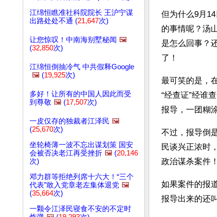
江绵恒瞧准社科院院长 王沪宁谋
但为什么9月1
出路处处不通 (
21,647
次)
的事情呢？汤
让您惊叹！中南海别墅秘闻
🖼️
是怎么回事？
(
32,850
次)
了！ 
江绵恒倒抽冷气 中共假释Google
🖼️
(
19,925
次)
最可笑的是，
多好！让所有的中国人因此而受
“经查证”经谁
到尊敬
🖼️
(
17,507
次)
报导，一团糊涂
一皮仅存的独裁者江泽民
🖼️
(
25,670
次)
不过，报导倒
坐轮椅薄一波不忘出谋划策 国安
民谈兴正浓时
会被否决老江再受挫折
🖼️
(
20,146
政治谋杀案件
次)
邓力群等拒绝列席十六大！“三个
如果案件的报
代表”敢入党章老左集体退党
🖼️
(
35,664
次)
报导出来的还
一颗令江泽民寝食不安的不定时