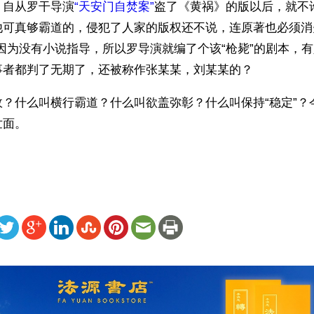
，自从罗干导演
“天安门自焚案”
盗了《黄祸》的版以后，就不许
他可真够霸道的，侵犯了人家的版权还不说，连原著也必须消
”因为没有小说指导，所以罗导演就编了个该“枪毙”的剧本，
者都判了无期了，还被称作张某某，刘某某的？  
政？什么叫横行霸道？什么叫欲盖弥彰？什么叫保持“稳定”？
世面。
ww.renminbao.com/rmb/articles/2002/9/18/23046.html