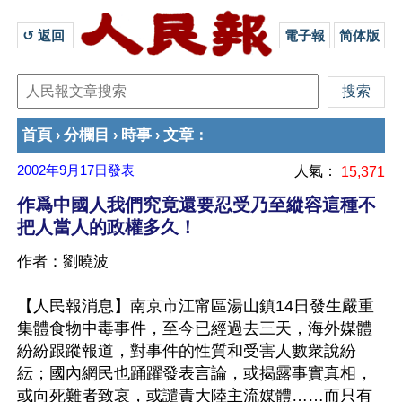
↺ 返回 
電子報
简体版
首頁
分欄目
時事
文章
›
›
›
：
2002年9月17日
發表
人氣：
15,371
作爲中國人我們究竟還要忍受乃至縱容這種不
把人當人的政權多久！
作者：劉曉波
【人民報消息】南京市江甯區湯山鎮14日發生嚴重
集體食物中毒事件，至今已經過去三天，海外媒體
紛紛跟蹤報道，對事件的性質和受害人數衆說紛
紜；國內網民也踊躍發表言論，或揭露事實真相，
或向死難者致哀，或譴責大陸主流媒體……而只有