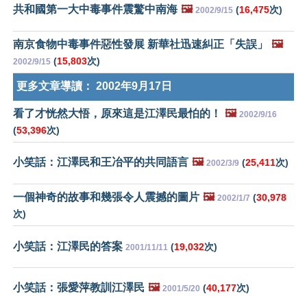
共和國第一大中毒事件震驚中南海
🖼️
(
16,475
次)
2002/9/15
南京食物中毒事件惡性發展 新華社迅速糾正「失誤」
🖼️
(
15,803
次)
2002/9/15
更多文章導讀：
2002年9月17日
看了才恍然大悟，原來這是江澤民最怕的！
🖼️
2002/9/16
(
53,396
次)
小笑話：江澤民和王冶平的共同語言
🖼️
(
25,411
次)
2002/3/9
一個神奇的故事和幾張令人震撼的圖片
🖼️
(
30,978
2002/1/7
次)
小笑話：江澤民的答案
(
19,032
次)
2001/11/11
小笑話：張愛萍教訓江澤民
🖼️
(
40,177
次)
2001/5/20