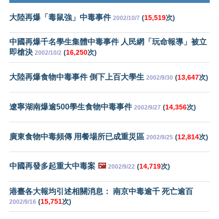
大陸再爆「毒鼠強」中毒事件
(
15,519
次)
2002/10/7
中國再爆千名學生集體中毒事件 人民網「玩命報導」被立
即槍決
(
16,250
次)
2002/10/2
大陸再爆食物中毒事件 倒下上百大學生
(
13,647
次)
2002/9/30
遼寧湖南爆逾500學生食物中毒事件
(
14,356
次)
2002/9/27
廣東食物中毒頻傳 用餐場所已成重災區
(
12,814
次)
2002/9/25
中國再發多起重大中毒案
🖼️
(
14,719
次)
2002/9/22
港臺各大報均引述相關消息： 南京中毒逾千 死亡逾百
(
15,751
次)
2002/9/16