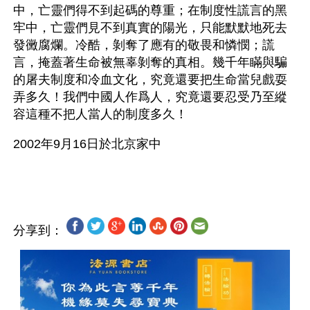
中，亡靈們得不到起碼的尊重；在制度性謊言的黑
牢中，亡靈們見不到真實的陽光，只能默默地死去
發黴腐爛。冷酷，剝奪了應有的敬畏和憐憫；謊
言，掩蓋著生命被無辜剝奪的真相。幾千年瞞與騙
的屠夫制度和冷血文化，究竟還要把生命當兒戲耍
弄多久！我們中國人作爲人，究竟還要忍受乃至縱
容這種不把人當人的制度多久！
2002年9月16日於北京家中
分享到：