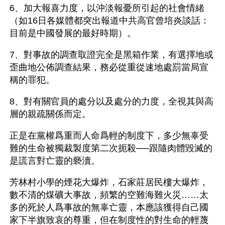
6、加大報喜力度，以沖淡報憂所引起的社會情緒
（如16日各媒體都突出報道中共高官曾培炎談話：
目前是中國發展的最好時期）。
7、對事故的調查取證完全是黑箱作業，有選擇地或
歪曲地公佈調查結果，務必從重從速地處罰當局宣
稱的罪犯。
8、對有關官員的處分以及處分的力度，全視其與高
層的親疏關係而定。
正是在黨權爲重而人命爲輕的制度下，多少無辜受
難的生命被獨裁製度第二次扼殺──跟隨肉體毀滅的
是謊言對亡靈的褻瀆。
芳林村小學的煙花大爆炸，石家莊居民樓大爆炸，
數不清的煤礦大事故，頻繁的空難海難火災……太
多的死於人爲事故的無辜亡靈，本應該獲得自己國
家下半旗致哀的尊重，但在制度性的對生命的輕蔑