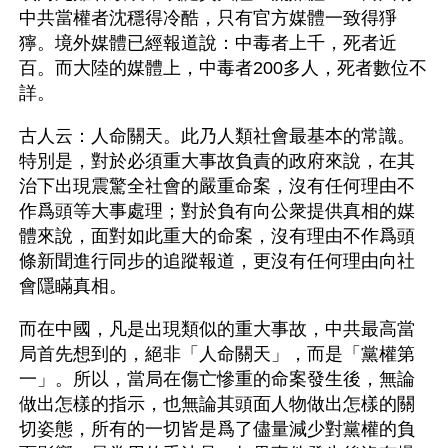
中共當權者沈穩得冷酷，只有官方媒體一致得猙
獰。境外媒體已經報道說：中毒者上千，死者近
百。而大陸的媒體上，中毒者200多人，死者數位不
詳。
古人云：人命關天。此乃人類社會最基本的常識。
特別是，對於必須重大事故負責的政府來說，在其
治下出現震驚全社會的嚴重命案，沒有任何理由不
作爲頭等大事處理；對於負有向公衆提供真相的媒
體來說，面對如此重大的命案，沒有理由不作爲頭
條新聞進行同步的追蹤報道，更沒有任何理由向社
會隱瞞真相。
而在中國，凡是出現類似的重大事故，中共最高當
局首先想到的，絕非「人命關天」，而是「黨權第
一」。所以，當局在傷亡慘重的命案發生後，無論
做出怎樣的指示，也無論其頭面人物做出怎樣的關
切姿態，所有的一切皆是爲了儘量減少對黨權的負