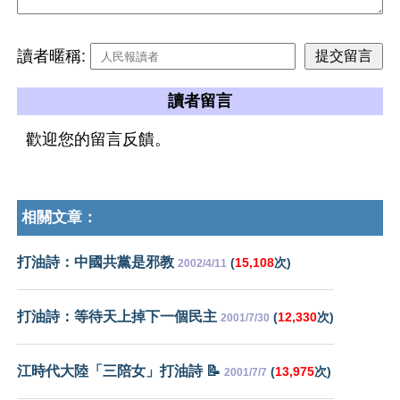
讀者暱稱:
讀者留言
歡迎您的留言反饋。
相關文章：
打油詩：中國共黨是邪教
(
15,108
次)
2002/4/11
打油詩：等待天上掉下一個民主
(
12,330
次)
2001/7/30
江時代大陸「三陪女」打油詩 📝
(
13,975
次)
2001/7/7