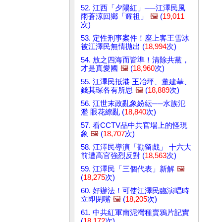
52. 江西「夕陽紅」──江澤民風
雨蒼涼回鄉「耀祖」
🖼️
(
19,011
次)
53. 定性刑事案件！座上客王雪冰
被江澤民無情拋出 (
18,994
次)
54. 放之四海而皆準！清除共黨，
才是真愛國
🖼️
(
18,960
次)
55. 江澤民抵港 王冶坪、董建華、
錢其琛各有所思
🖼️
(
18,889
次)
56. 江世末政亂象紛紜──水族氾
濫 眼花繚亂 (
18,840
次)
57. 看CCTV品中共官場上的怪現
象
🖼️
(
18,707
次)
58. 江澤民導演「勸留戲」 十六大
前遭高官強烈反對 (
18,563
次)
59. 江澤民「三個代表」新解
🖼️
(
18,275
次)
60. 好辦法！可使江澤民臨演唱時
立即閉嘴
🖼️
(
18,205
次)
61. 中共紅軍南泥灣種賣鴉片記實
(
18,172
次)