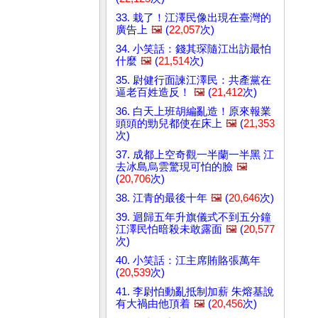
33. 栽了！江澤民像出現在臺灣的
廣告上
🖼️
(
22,057
次)
34. 小笑話：錢其琛隨江出訪最怕
什麼
🖼️
(
21,514
次)
35. 尉健行面諫江澤民：共產黨在
逼老百姓造反！
🖼️
(
21,412
次)
36. 白天上班胡編亂造！原來報業
頭頭的勁兒都使在床上
🖼️
(
21,353
次)
37. 成都上空奇觀一半蘭一半黑 江
去冰島烏雲驚現可怕的臉
🖼️
(
20,706
次)
38. 江青的最後十年
🖼️
(
20,646
次)
39. 迴歸五年升旗儀式不到五分鐘
江澤民怕暗殺未敢露面
🖼️
(
20,577
次)
40. 小笑話：江主席賄賂張萬年
(
20,539
次)
41. 李尉怕動亂抵制加薪 朱熔基說
有大禍由他頂着
🖼️
(
20,456
次)