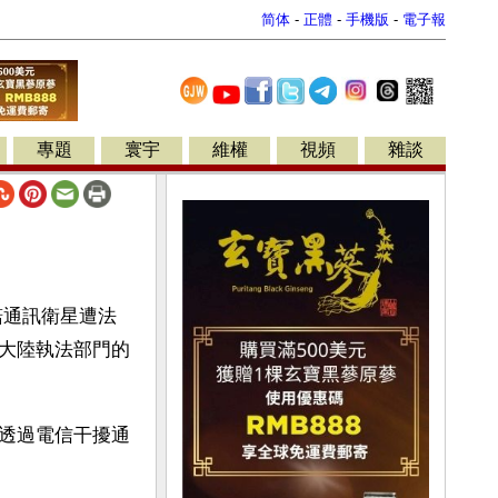
简体
-
正體
-
手機版
-
電子報
專題
寰宇
維權
視頻
雜談
諾通訊衛星遭法
大陸執法部門的
透過電信干擾通