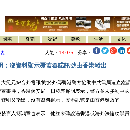
國際
奇聞
災禍
萬象
生活
文化
人氣：
13,075
分享：
發表
明：沒資料顯示覆蓋鑫諾訊號由香港發出
】大紀元綜合外電訊/對於外傳香港警方協助中共當局追查鑫
覆蓋事件，香港保安局十日發表聲明表示，警方並未接到中國
。聲明又指出，沒有資料顯示，覆蓋訊號是由香港發放的。
織發言人簡鴻章也表示，他並未聽說過香港或海外法輪功學員