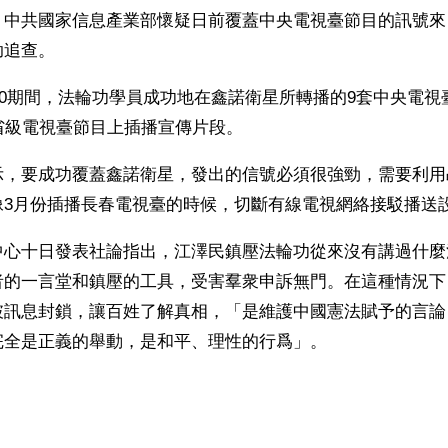
，中共國家信息產業部懷疑日前覆蓋中央電視臺節目的訊號來
追查。 
月30期間，法輪功學員成功地在鑫諾衛星所轉播的9套中央電
省級電視臺節目上插播宣傳片段。
示，要成功覆蓋鑫諾衛星，發出的信號必須很強勁，需要利用
像3月份插播長春電視臺的時候，切斷有線電視網絡接駁播送
中心十日發表社論指出，江澤民鎮壓法輪功從來沒有講過什麼
者的一言堂和鎮壓的工具，受害羣衆申訴無門。在這種情況下
破訊息封鎖，讓百姓了解真相，「是維護中國憲法賦予的言論
完全是正義的舉動，是和平、理性的行爲」。
ww.renminbao.com/rmb/articles/2002/7/11/21902b.html