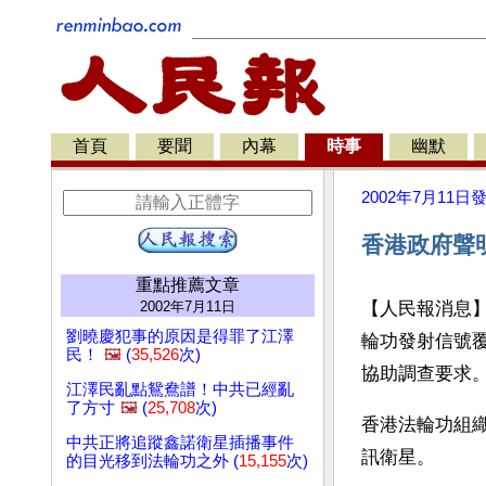
首頁
要聞
內幕
時事
幽默
2002年7月11日
香港政府聲
重點推薦文章
2002年7月11日
【人民報消息
劉曉慶犯事的原因是得罪了江澤
輪功發射信號
民！
🖼️
(
35,526
次)
協助調查要求
江澤民亂點鴛鴦譜！中共已經亂
了方寸
🖼️
(
25,708
次)
香港法輪功組
中共正將追蹤鑫諾衛星插播事件
訊衛星。
的目光移到法輪功之外 (
15,155
次)