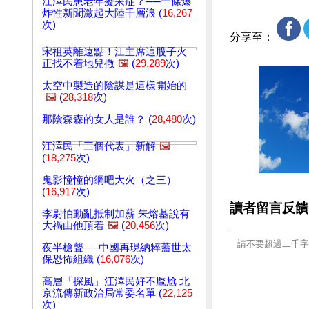
江澤民患老年癡呆症？──一條爆
炸性新聞激起大陸千層浪 (
16,267
次)
分享至：
宋祖英離遠點！江主席這股子火
正找不着地兒撒
🖼️
(
29,289
次)
太空中製造的陰謀是這樣開始的
🖼️
(
28,318
次)
那陰森森的女人是誰？ (
28,480
次)
江澤民「三個代表」新解
🖼️
(
18,275
次)
鬼影憧憧的網吧大火（之三）
(
16,917
次)
讀者留言反饋
李尉怕動亂抵制加薪 朱熔基說有
大禍由他頂着
🖼️
(
20,456
次)
夜半槍聲──中國再現納粹蓋世太
保恐怖組織 (
16,076
次)
高層「探風」江澤民好不尷尬 北
京流傳新政治局常委名單 (
22,125
次)