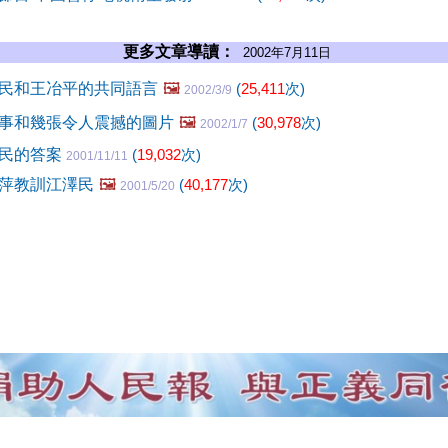
更多文章導讀：
2002年7月11日
民和王冶平的共同語言
🖼️
(
25,411
次)
2002/3/9
事和幾張令人震撼的圖片
🖼️
(
30,978
次)
2002/1/7
澤民的答案
(
19,032
次)
2001/11/11
萍教訓江澤民
🖼️
(
40,177
次)
2001/5/20