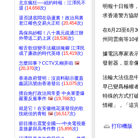
北京瘋狂──紐約時報：江澤民不
明報十日報導
退 (
14,658
次)
求香港警方協助
退否謎底悶在葫蘆裏！政治局裏
老江權色交易火正旺 (
20,454
次)
在6月23至6
爲保烏紗帽！八十萬元疏通江辦
外帶送二奶上床 (
18,536
次)
州同雲南等10
喉舌歌頌變手法藏頭掩腳 江澤民
成了廉政的時代英雄 (
15,419
次)
據電訊專家表
發射器，並非
怎麼回事？CCTV又糊弄咱
🖼️
(
20,370
次)
法輪大法信息
香港政府聲明：沒資料顯示覆蓋
鑫諾訊號由香港發出 (
13,075
次)
早已變爲極權
擅自炮打政治局常委 中央軍委爆
特殊的方式打
嚴重反黨事件
🖼️
(
19,768
次)
情權」，「這
就是它！在安徽桃花溪發現的歌
技絕佳的青蛙
🖼️
(
16,517
次)
文章網址: http://w
節目播出震驚全國──中央電視臺
打印機版
直接參與高考作弊 (
15,895
次)