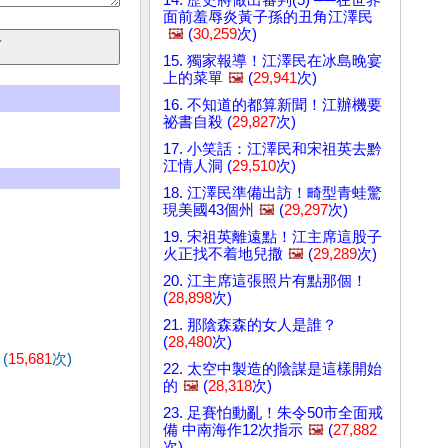
面前羞辱炎黃子孫的丑角江澤民
🖼️
(
30,259
次)
15. 獨家報導！江澤民在冰島晚宴
上的菜單
🖼️
(
29,941
次)
16. 不知道的都算新聞！江辦機要
祕書自殺 (
29,827
次)
17. 小笑話：江澤民和宋祖英去黔
江情人洞 (
29,510
次)
18. 江澤民準備出訪！畸型青蛙驚
現美國43個州
🖼️
(
29,297
次)
19. 宋祖英離遠點！江主席這股子
火正找不着地兒撒
🖼️
(
29,289
次)
20. 江主席這張照片有點那個！
(
28,898
次)
21. 那陰森森的女人是誰？
(
28,480
次)
(
15,681
次)
22. 太空中製造的陰謀是這樣開始
的
🖼️
(
28,318
次)
23. 足賽怕動亂！朱令50市全面戒
備 中南海作12次指示
🖼️
(
27,882
次)