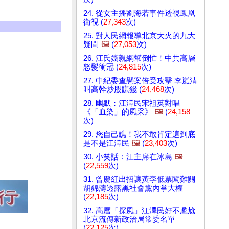
24. 從女主播劉海若事件透視鳳凰
衛視 (
27,343
次)
25. 對人民網報導北京大火的九大
疑問
🖼️
(
27,053
次)
26. 江氏嫡親網幫倒忙！中共高層
怒髮衝冠 (
24,815
次)
27. 中紀委查懸案倍受攻擊 李嵐清
叫高幹炒股賺錢 (
24,468
次)
28. 幽默：江澤民宋祖英對唱
《「血染」的風采》
🖼️
(
24,158
次)
29. 您自己瞧！我不敢肯定這到底
是不是江澤民
🖼️
(
23,403
次)
30. 小笑話：江主席在冰島
🖼️
(
22,559
次)
31. 曾慶紅出招讓黃李低票闖難關
胡錦濤透露黑社會黨內掌大權
(
22,185
次)
32. 高層「探風」江澤民好不尷尬
北京流傳新政治局常委名單
(
22,125
次)