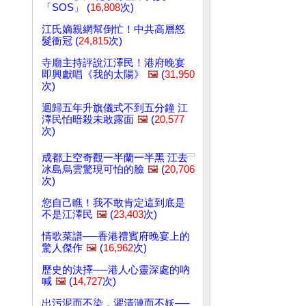
「SOS」 (
16,808
次)
江氏嫡親網幫倒忙！中共高層怒
髮衝冠 (
24,815
次)
寺廟主持評說江澤民！港府晚宴
即興獻唱《我的太陽》
🖼️
(
31,950
次)
迴歸五年升旗儀式不到五分鐘 江
澤民怕暗殺未敢露面
🖼️
(
20,577
次)
成都上空奇觀一半蘭一半黑 江去
冰島烏雲驚現可怕的臉
🖼️
(
20,706
次)
您自己瞧！我不敢肯定這到底是
不是江澤民
🖼️
(
23,403
次)
情歌菜譜──香港禮賓府晚宴上的
驚人傑作
🖼️
(
16,962
次)
歷史的決擇──港人心靈深處的吶
喊
🖼️
(
14,727
次)
出污泥而不染，濯清漣而不妖──