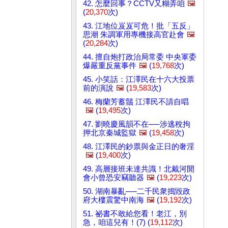
42. 怎麼回事？CCTV又糊弄咱
🖼️
(
20,370
次)
43. 江地位岌岌可危！批「五反」
思潮 朱調軍用專機接高官赴會
🖼️
(
20,284
次)
44. 擅自炮打政治局常委 中央軍委
爆嚴重反黨事件
🖼️
(
19,768
次)
45. 小笑話：江澤民在十六大投票
前的演說
🖼️
(
19,583
次)
46. 梅蘭芳蓄鬚 江澤民不請自唱
🖼️
(
19,495
次)
47. 劉曉慶風韻不在──涉逃稅拘
押北京秦城監獄
🖼️
(
19,458
次)
48. 江澤民的鈔票與金正日的奢淫
🖼️
(
19,400
次)
49. 高層接班未達共識！北戴河開
會小曾恐安竊聽器
🖼️
(
19,223
次)
50. 湖南暴亂──二千民衆搗毀政
府大樓震驚中南海
🖼️
(
19,192
次)
51. 祕書不敢給您看！老江，別
急，咱這兒有！(7) (
19,112
次)