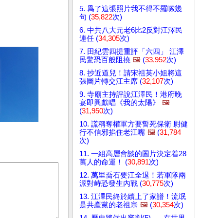
5. 爲了這張照片我不得不羅嗦幾
句 (
35,822
次)
6. 中共八大元老6比2反對江澤民
連任 (
34,305
次)
7. 田紀雲四提重評「六四」 江澤
民驚恐百般阻撓
🖼️
(
33,952
次)
8. 抄近道兒！請宋祖英小姐將這
張圖片轉交江主席 (
32,107
次)
9. 寺廟主持評說江澤民！港府晚
宴即興獻唱《我的太陽》
🖼️
(
31,950
次)
10. 謊稱奪權軍方要誓死保衛 尉健
行不信邪掐住老江嘴
🖼️
(
31,784
次)
11. 一組高層會談的圖片決定着28
萬人的命運！ (
30,891
次)
12. 萬里喬石要江全退！若軍隊兩
派對峙恐發生內戰 (
30,775
次)
13. 江澤民終於續上了家譜！流氓
是共產黨的老祖宗
🖼️
(
30,354
次)
14. 歷史將做出審判(5) ──在世界