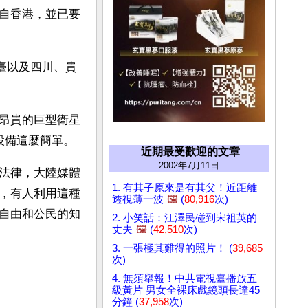
自香港，並已要
視臺以及四川、貴
昂貴的巨型衛星
設備這麼簡單。
近期最受歡迎的文章
2002年7月11日
法律，大陸媒體
1. 有其子原來是有其父！近距離
，有人利用這種
透視薄一波
🖼️
(
80,916
次)
自由和公民的知
2. 小笑話：江澤民碰到宋祖英的
丈夫
🖼️
(
42,510
次)
3. 一張極其難得的照片！ (
39,685
次)
4. 無須舉報！中共電視臺播放五
級黃片 男女全裸床戲鏡頭長達45
分鐘 (
37,958
次)