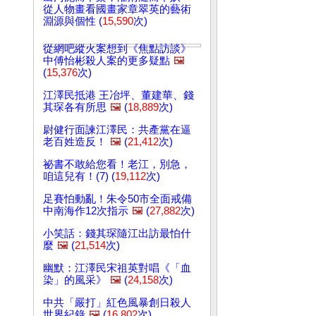
從人物畫看國畫家章翠英的藝術
淵源與個性 (
15,590
次)
從網吧縱火案想到《焦點訪談》
中傅怡彬殺人案的更多疑點
🖼️
(
15,376
次)
江澤民抵港 王冶坪、董建華、錢
其琛各有所思
🖼️
(
18,889
次)
尉健行面諫江澤民：共產黨在逼
老百姓造反！
🖼️
(
21,412
次)
祕書不敢給您看！老江，別急，
咱這兒有！(7) (
19,112
次)
足賽怕動亂！朱令50市全面戒備
中南海作12次指示
🖼️
(
27,882
次)
小笑話：錢其琛隨江出訪最怕什
麼
🖼️
(
21,514
次)
幽默：江澤民宋祖英對唱《「血
染」的風采》
🖼️
(
24,158
次)
中共「嚴打」紅色風暴創日殺人
世界紀錄
🖼️
(
16,802
次)