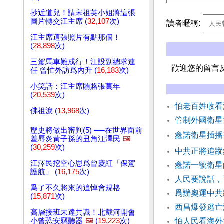
抄近道兒！請宋祖英小姐將這張
圖片轉交江主席 (
32,107
次)
讀者暱稱:
江主席這張照片有點那個！
(
28,898
次)
三駕馬車難成行！江設副總求連
歡迎您的留言
任 曾忙外訪爲內升 (
16,183
次)
小笑話：江主席賄賂張萬年
(
20,539
次)
怕老百姓收看
佛祖淚 (
13,968
次)
管制外國衛星
歷史將做出審判(5) ──在世界面前
鑫諾衛星插播
羞辱炎黃子孫的丑角江澤民
🖼️
(
30,259
次)
中共正將追蹤
江澤民挖空心思爲曾慶紅「保駕
鑫諾一號衛
護航」 (
16,175
次)
人民要說話，
爲了不久將來的追悼會規格
爲辦奧運中共
(
15,871
次)
西昌爆發逃亡
高層接班未達共識！北戴河開會
小曾恐安竊聽器
🖼️
(
19,223
次)
怕人民看海外