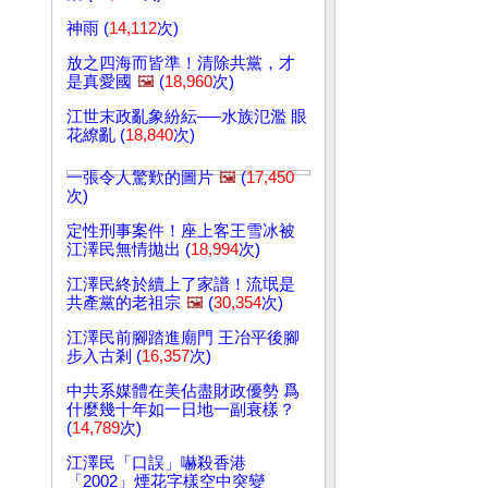
神雨 (
14,112
次)
放之四海而皆準！清除共黨，才
是真愛國
🖼️
(
18,960
次)
江世末政亂象紛紜──水族氾濫 眼
花繚亂 (
18,840
次)
一張令人驚歎的圖片
🖼️
(
17,450
次)
定性刑事案件！座上客王雪冰被
江澤民無情拋出 (
18,994
次)
江澤民終於續上了家譜！流氓是
共產黨的老祖宗
🖼️
(
30,354
次)
江澤民前腳踏進廟門 王冶平後腳
步入古剎 (
16,357
次)
中共系媒體在美佔盡財政優勢 爲
什麼幾十年如一日地一副衰樣？
(
14,789
次)
江澤民「口誤」嚇殺香港
「2002」煙花字樣空中突變