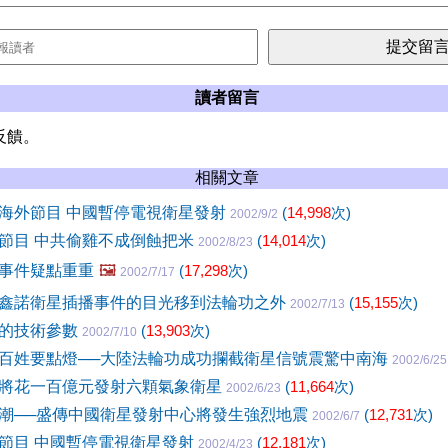
讀者留言
反饋。
相關文章
海外節目 中國暫停電視衛星發射
(
14,998
次)
2002/9/2
節目 中共偷雞不成倒蝕把米
(
14,014
次)
2002/8/23
事件疑點重重
🖼️
(
17,298
次)
2002/7/17
鑫諾衛星插播事件的目光移到法輪功之外
(
15,155
次)
2002/7/13
星的技術參數
(
13,903
次)
2002/7/10
百姓要點燈──大陸法輪功成功攔截衛星信號震驚中南海
2002/6/25
將花一百億元發射六顆氣象衛星
(
11,664
次)
2002/6/23
潮──盛傳中國衛星發射中心將發生強烈地震
(
12,731
次)
2002/6/7
節目 中國暫停電視衛星發射
(
12,181
次)
2002/4/23