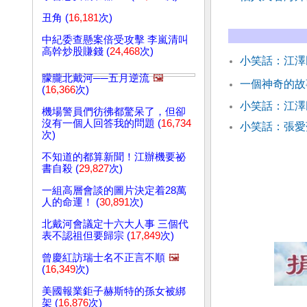
丑角 (
16,181
次)
中紀委查懸案倍受攻擊 李嵐清叫
高幹炒股賺錢 (
24,468
次)
小笑話：江澤
朦朧北戴河──五月逆流
🖼️
一個神奇的故
(
16,366
次)
小笑話：江
機場警員們彷彿都驚呆了，但卻
沒有一個人回答我的問題 (
16,734
小笑話：張愛
次)
不知道的都算新聞！江辦機要祕
書自殺 (
29,827
次)
一組高層會談的圖片決定着28萬
人的命運！ (
30,891
次)
北戴河會議定十六大人事 三個代
表不認祖但要歸宗 (
17,849
次)
曾慶紅訪瑞士名不正言不順
🖼️
(
16,349
次)
美國報業鉅子赫斯特的孫女被綁
架 (
16,876
次)