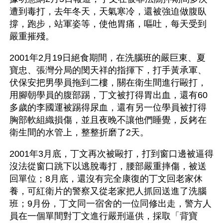
遭到毒打，去年冬天，天氣寒冷，還被強迫做腹臥
撐，跑步，站軍姿等，使他胃痛，嘔吐，每天受到
嚴重摧殘。
2001年2月19日絕食期間，在洗腦班的嚴巨東、夏
寶忠、張灣分局的閔天祥的指揮下，打手黃承軍、
伏保安把男學員拖到二樓，關在衛生間進行毆打，
用腳朝學員的腹部踢，丁文被打得胃出血，還有60
多歲的李國運被踢得尿血，還有另一位學員被打得
胸部軟組織損傷，並且夜晚不讓他們睡覺，反銬在
衛生間的水管上，整整折磨了2天。
2001年3月底，丁文再次被毆打，打到窗口邊被逼得
沒法從窗口跳下以逃脫毒打，腰部嚴重摔傷，被送
回單位；8月底，還沒有完全康復的丁文回老家休
養，可紅衛片的警察又從老家把人抓回送進了洗腦
班；9月份，丁文同一宿舍的一位同修出走，警方人
員在一個單間對丁文進行嚴刑逼供，採取「背寶