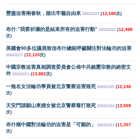
歷盡迫害兩春秋，踏出牢籠自由來
(
12,186
次)
2002/2/27
布什:"我要祈禱的是結束所有的迫害行動"
(
12,488
2002/2/22
次)
美國會90多位議員致信布什總統呼籲關注對法輪功的迫害
(
12,124
次)
2002/2/17
中國宗教迫害真相調查委員會公佈中共鎮壓宗教的絕密文
件
(
13,862
次)
2002/2/11
一無名女法輪功學員被北京警察迫害致死
(
12,148
2002/1/25
次)
天安門請願山東婦女被北京警察毒打致死
(
12,059
2002/1/24
次)
布什稱中國對法輪功的迫害是「可鄙的」
(
11,357
2002/1/23
次)