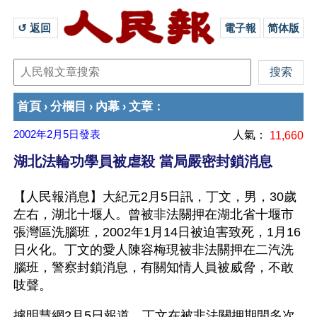
↺ 返回 
電子報
简体版
首頁
分欄目
內幕
文章
›
›
›
：
2002年2月5日
發表
人氣：
11,660
湖北法輪功學員被虐殺 當局嚴密封鎖消息
【人民報消息】大紀元2月5日訊，丁文，男，30歲
左右，湖北十堰人。曾被非法關押在湖北省十堰市
張灣區洗腦班，2002年1月14日被迫害致死，1月16
日火化。丁文的愛人陳容梅現被非法關押在二汽洗
腦班，警察封鎖消息，有關知情人員被威脅，不敢
吱聲。
據明慧網2月5日報道，丁文在被非法關押期間多次