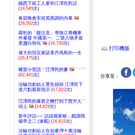
鐵西下崗工人要和江澤民對話
(
14,549
次)
春節晚會宋祖英跑調的內幕
🖼️
(
28,992
次)
羅乾的「餿注意」導致江專機事
件暴發 中國第一、二號人物矛盾
文章網址: http://w
更趨白熱化
🖼️
(
16,730
次)
打印機版
偉大的預言家諾查丹瑪斯的一生
(
26,475
次)
權當小笑話：江澤民的爹
🖼️
(
62,441
次)
分享至：
法輪功創始人警告頻頻 江澤民下
達六點最新指示 (
17,822
次)
江澤民的暴君之鞭打到了西方人
頭上
🖼️
(
14,829
次)
新年評話── 話說羅家槍，戲講隋
煬帝之二 (連載) (
16,815
次)
法輪功創始人告知臺灣十萬法輪