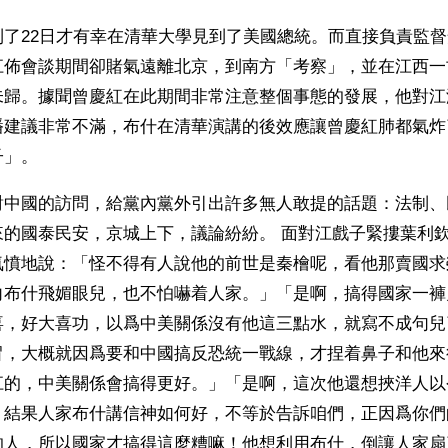
到了22日才有幸在清華大學見到了美國總統。而直接負責監
江佈會談期間卻賭氣遠離北京，到南方「考察」，並在江西一
未歸。據聞曾慶紅在此期間非常注意整個事態的發展，他對江
播建議非常不滿，布什在清華演講的後效應讓曾慶紅肺都氣炸
      
對中國的訪問，給黨內黨外引出許多無人敢提的話題：法制、
來的國泰民安，京城上下，議論紛紛。 面對江戲子緊摟葉利
氣憤地說：「怪不得有人說他的前世是秦檜呢，看他那賣國求
向布什飛媚眼兒，也不怕嚇着人家。」「是啊，搞得國家一褲
喜，好大喜功，以爲中美關係沒有他這三點水，就寫不成句兒
冒，大概就因爲要和中國搞反恐統一戰線，才捏着鼻子和他來
江的，中美關係會搞得更好。」「是啊，這次他還想挾洋人以
，結果人家布什講信神如何好，不等於告訴咱們，正因爲你們
的人，所以國家才搞得這麼糟嘛！他想利用布什，倒讓人家扇