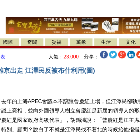
國際
奇聞
災禍
萬象
生活
文化
人氣：
23,000
分享：
發表
京出走 江澤民反被布什利用(圖)
】去年的上海APEC會議本不該讓曾慶紅上場，但江澤民卻執
會議上亮相，並向外國領導人樹立曾慶紅是新屆的領導人的形
慶紅是國家政府高級代表」，胡錦濤說：「曾慶紅是江主席A
「特別」顧問？說白了不就是江澤民找不着北的時候給他指指