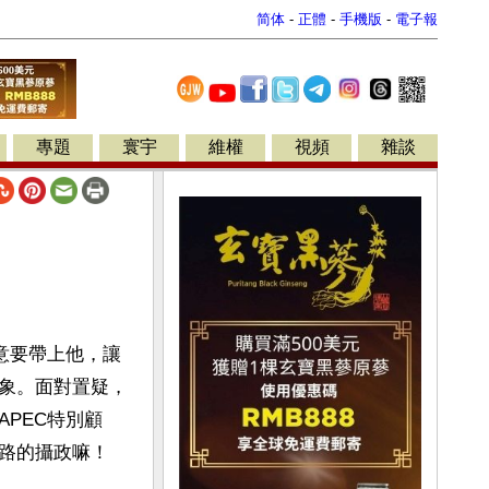
简体
-
正體
-
手機版
-
電子報
專題
寰宇
維權
視頻
雜談
意要帶上他，讓
象。面對置疑，
PEC特別顧
路的攝政嘛！