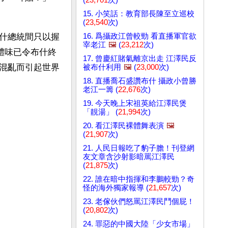
15. 小笑話：教育部長陳至立巡校
(
23,540
次)
16. 爲攝政江曾較勁 看直播軍官欲
什總統間只以握
宰老江
🖼️
(
23,212
次)
體味已令布什終
17. 曾慶紅賭氣離京出走 江澤民反
混亂而引起世界
被布什利用
🖼️
(
23,000
次)
18. 直播喬石盛讚布什 攝政小曾勝
老江一籌 (
22,676
次)
19. 今天晚上宋祖英給江澤民煲
「靚湯」 (
21,994
次)
20. 看江澤民裸體舞表演
🖼️
(
21,907
次)
21. 人民日報吃了豹子膽！刊登網
友文章含沙射影暗罵江澤民
(
21,875
次)
22. 誰在暗中指揮和李鵬較勁？奇
怪的海外獨家報導 (
21,657
次)
23. 老傢伙們怒罵江澤民鬥個屁！
(
20,802
次)
24. 罪惡的中國大陸「少女市場」