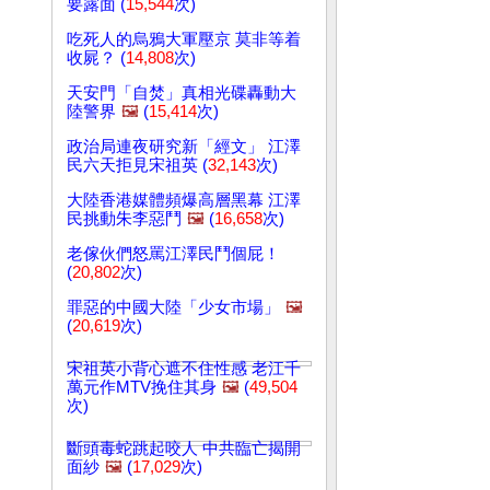
要露面 (
15,544
次)
吃死人的烏鴉大軍壓京 莫非等着
收屍？ (
14,808
次)
天安門「自焚」真相光碟轟動大
陸警界
🖼️
(
15,414
次)
政治局連夜研究新「經文」 江澤
民六天拒見宋祖英 (
32,143
次)
大陸香港媒體頻爆高層黑幕 江澤
民挑動朱李惡鬥
🖼️
(
16,658
次)
老傢伙們怒罵江澤民鬥個屁！
(
20,802
次)
罪惡的中國大陸「少女市場」
🖼️
(
20,619
次)
宋祖英小背心遮不住性感 老江千
萬元作MTV挽住其身
🖼️
(
49,504
次)
斷頭毒蛇跳起咬人 中共臨亡揭開
面紗
🖼️
(
17,029
次)