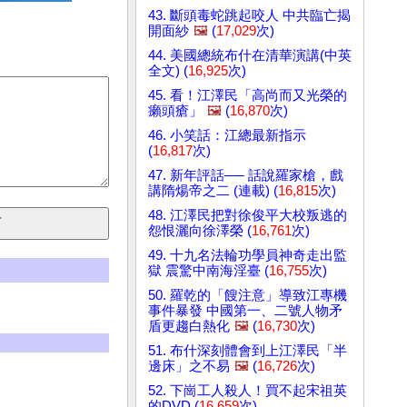
43. 斷頭毒蛇跳起咬人 中共臨亡揭
開面紗
🖼️
(
17,029
次)
44. 美國總統布什在清華演講(中英
全文) (
16,925
次)
45. 看！江澤民「高尚而又光榮的
癩頭瘡」
🖼️
(
16,870
次)
46. 小笑話：江總最新指示
(
16,817
次)
47. 新年評話── 話說羅家槍，戲
講隋煬帝之二 (連載) (
16,815
次)
48. 江澤民把對徐俊平大校叛逃的
怨恨灑向徐澤榮 (
16,761
次)
49. 十九名法輪功學員神奇走出監
獄 震驚中南海淫臺 (
16,755
次)
50. 羅乾的「餿注意」導致江專機
事件暴發 中國第一、二號人物矛
盾更趨白熱化
🖼️
(
16,730
次)
51. 布什深刻體會到上江澤民「半
邊床」之不易
🖼️
(
16,726
次)
52. 下崗工人殺人！買不起宋祖英
的DVD (
16,659
次)