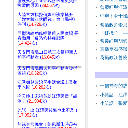
塵埃落地！春節晚會宋祖英突然
換歌的原因 (
28,567
次)
曾慶紅與江
大陸官方指控傳媒誹謗案飆升
中辦下令干擾
「嫖客戴江式眼鏡」致《蜀報》
停刊 (
14,728
次)
曾攝政割愛只
「紅機子」─
巨型法輪功條幅驚現人民廣場 長
春動用「反恐怖特種部隊」
曾慶紅與胡錦
(
14,424
次)
直播喬石盛讚
天安門廣場11日第三次驚現西人
和平行動者 (
16,045
次)
爲攝政江曾較
天安門廣場西人和平行動者被捕
圖組 (
16,326
次)
江秀姐兒政治局生活會議上又整
一個神奇的故
李木匠 (
18,282
次)
小笑話：江
今天晚上宋祖英給江澤民煲「靚
湯」 (
21,994
次)
小笑話：張愛
此話一出 江澤民後悔也來不及！
(
17,352
次)
無緣春節晚會！陳佩斯朱時茂被