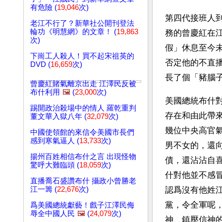
有危險 (
19,046
次)
第四代接班人
老江不行了？新華社公開刊登法
輪功《明慧網》的文章！ (
19,863
務的曾慶紅在
次)
假」休息至今
下崗工人殺人！買不起宋祖英的
否定他的不直
DVD (
16,659
次)
長了個「豬腦子」。
曾慶紅賭氣離京出走 江澤民反被
布什利用
🖼️
(
23,000
次)
美國總統布什
踢開政治殺場中的情人 羅乾重判
存在和由此帶
董文華入獄八年 (
32,079
次)
幾位中央高官
中國使領館的來信令美國市長們
感到寒氣逼人 (
13,733
次)
男不女的，還
揚州百姓相信布什之言 出現怪物
債，還沾沾自
驚呼大難臨頭 (
18,059
次)
什對他並不感
直播喬石盛讚布什 攝政小曾勝老
江一籌 (
22,676
次)
認爲沒有他姓
黨，令全軍呢
爲美國總統獻藝！戲子江澤民侮
辱全中國人民
🖼️
(
24,079
次)
神、鎮壓信神