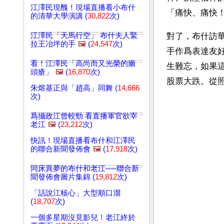
江澤民現醜！現場直播看小布什
「痛快、痛快
的清華大學演講 (
30,822
次)
江澤民「天馬行空」 布什夫人緊
對了，布什訪
拉王冶坪的手
🖼️
(
24,547
次)
手作爲表達友
看！江澤民「高尚而又光榮的癩
生難忘，如果
頭瘡」
🖼️
(
16,870
次)
股票大跌。從
朱熔基正與「趙高」同舞 (
14,666
次)
爲攝政江曾較勁 看直播軍官欲宰
老江
🖼️
(
23,212
次)
快訊！現場直播看布什和江澤民
的聯合新聞發佈會
🖼️
(
17,918
次)
同床異夢的布什和老江──聯合新
聞發佈會圖片集錦 (
19,812
次)
「話說江核心」大型順口溜
(
18,707
次)
一個多星期沒見影兒！老江終於