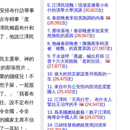
5. 江澤民現醜！現場直播看小布
什的清華大學演講 (
30,822
次)
督安排布什訪華事
6. 春節晚會宋祖英跑調的內幕
🖼️
古寺稍事「度
(
28,992
次)
澤民獨霸布什和
7. 塵埃落地！春節晚會宋祖英突
然換歌的原因 (
28,567
次)
了，他說江澤民
8. 無緣春節晚會！陳佩斯朱時茂
被「槍斃」的真實原因 (
27,907
次)
9. 于永波呼「萬歲」喊出肝癌 江
民主選舉、神的
曾十六大前賄賂「老刺兒頭」
🖼️
(
27,877
次)
欽的那張照片，
10. 偉大的預言家諾查丹瑪斯的一
榮的賤樣兒！不
生 (
26,475
次)
兜子屎，一屁股
11. 來自中共公安部內部消息震驚
國人 (
25,432
次)
了。」「我看布
12. 江澤民「天馬行空」 布什夫人
往。說不定布什
緊拉王冶坪的手
🖼️
(
24,547
次)
令全國，令全
13. 爲美國總統獻藝！戲子江澤民
侮辱全中國人民
🖼️
(
24,079
次)
的國家主席不信
14. 江綿恆發佈網絡禁用詞清單
了一耳貼！」
(
23,701
次)