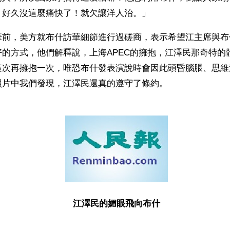
！好久沒這麼痛快了！就欠讓洋人治。」
華前，美方就布什訪華細節進行過磋商，表示希望江主席與布
好的方式，他們解釋說，上海APEC的擁抱，江澤民那奇特的
這次再擁抱一次，唯恐布什發表演說時會因此頭昏腦脹、思維
照片中我們發現，江澤民還真的遵守了條約。
江澤民的媚眼飛向布什