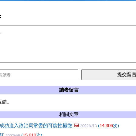
:
讀者留言
反饋。
相關文章
成功進入政治局常委的可能性極微
🖼️
(
14,306
次)
2002/4/13
慶紅
(
15,010
次)
2002/4/6