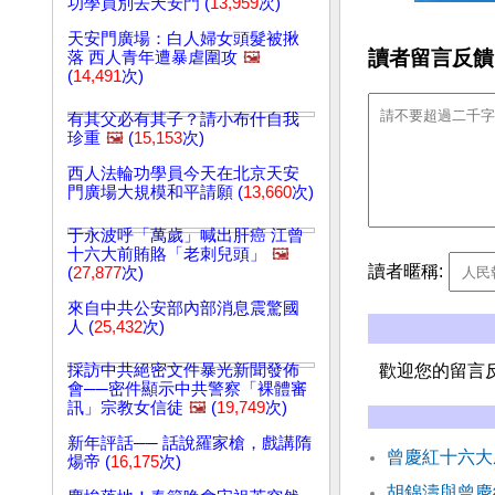
功學員別去天安門 (
13,959
次)
天安門廣場：白人婦女頭髮被揪
讀者留言反饋
落 西人青年遭暴虐圍攻
🖼️
(
14,491
次)
有其父必有其子？請小布什自我
珍重
🖼️
(
15,153
次)
西人法輪功學員今天在北京天安
門廣場大規模和平請願 (
13,660
次)
于永波呼「萬歲」喊出肝癌 江曾
十六大前賄賂「老刺兒頭」
🖼️
讀者暱稱:
(
27,877
次)
來自中共公安部內部消息震驚國
人 (
25,432
次)
採訪中共絕密文件暴光新聞發佈
歡迎您的留言
會──密件顯示中共警察「裸體審
訊」宗教女信徒
🖼️
(
19,749
次)
新年評話── 話說羅家槍，戲講隋
曾慶紅十六大
煬帝 (
16,175
次)
胡錦濤與曾