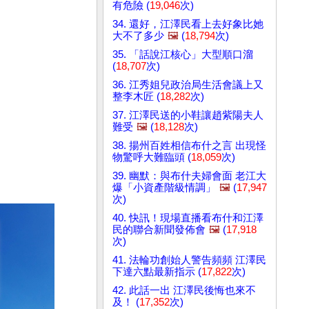
有危險 (
19,046
次)
34. 還好，江澤民看上去好象比她
大不了多少
🖼️
(
18,794
次)
35. 「話說江核心」大型順口溜
(
18,707
次)
36. 江秀姐兒政治局生活會議上又
整李木匠 (
18,282
次)
37. 江澤民送的小鞋讓趙紫陽夫人
難受
🖼️
(
18,128
次)
38. 揚州百姓相信布什之言 出現怪
物驚呼大難臨頭 (
18,059
次)
39. 幽默：與布什夫婦會面 老江大
爆「小資產階級情調」
🖼️
(
17,947
次)
40. 快訊！現場直播看布什和江澤
民的聯合新聞發佈會
🖼️
(
17,918
次)
41. 法輪功創始人警告頻頻 江澤民
下達六點最新指示 (
17,822
次)
42. 此話一出 江澤民後悔也來不
及！ (
17,352
次)