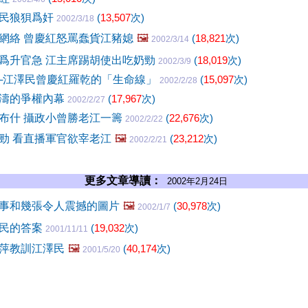
澤民狼狽爲奸
(
13,507
次)
2002/3/18
網絡 曾慶紅怒罵蠢貨江豬媳
🖼️
(
18,821
次)
2002/3/14
爲升官急 江主席踢胡使出吃奶勁
(
18,019
次)
2002/3/9
─江澤民曾慶紅羅乾的「生命線」
(
15,097
次)
2002/2/28
濤的爭權內幕
(
17,967
次)
2002/2/27
布什 攝政小曾勝老江一籌
(
22,676
次)
2002/2/22
勁 看直播軍官欲宰老江
🖼️
(
23,212
次)
2002/2/21
更多文章導讀：
2002年2月24日
事和幾張令人震撼的圖片
🖼️
(
30,978
次)
2002/1/7
澤民的答案
(
19,032
次)
2001/11/11
萍教訓江澤民
🖼️
(
40,174
次)
2001/5/20