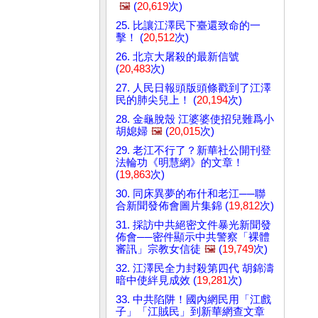
🖼️
(
20,619
次)
25. 比讓江澤民下臺還致命的一
擊！ (
20,512
次)
26. 北京大屠殺的最新信號
(
20,483
次)
27. 人民日報頭版頭條戳到了江澤
民的肺尖兒上！ (
20,194
次)
28. 金龜脫殼 江婆婆使招兒難爲小
胡媳婦
🖼️
(
20,015
次)
29. 老江不行了？新華社公開刊登
法輪功《明慧網》的文章！
(
19,863
次)
30. 同床異夢的布什和老江──聯
合新聞發佈會圖片集錦 (
19,812
次)
31. 採訪中共絕密文件暴光新聞發
佈會──密件顯示中共警察「裸體
審訊」宗教女信徒
🖼️
(
19,749
次)
32. 江澤民全力封殺第四代 胡錦濤
暗中使絆見成效 (
19,281
次)
33. 中共陷阱！國內網民用「江戲
子」「江賊民」到新華網查文章