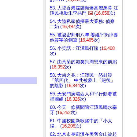
53. 大陸香港媒體頻爆高層黑幕 江
澤民挑動朱李惡鬥
🖼️
(
16,658
次)
54. 大陸私家偵探最大業務: 偵察
二奶 (
16,497
次)
55. 被祕密判刑八年 姜維平扔掉要
他簽字的鋼筆 (
16,465
次)
56. 小笑話：江澤民打賭 (
16,408
次)
57. 由黃菊的媚笑到周恩來的前躬
(
16,392
次)
58. 大凶之兆：江澤民一怒封殺
「第四代」 中共被蒙上「絕後」
的陰影 (
16,344
次)
59. 天安門廣場西人和平行動者被
捕圖組 (
16,326
次)
60. 今天一條新聞讓江澤民喝水塞
牙 (
16,252
次)
61. 中國校園新歌謠中的「小太
陽」 (
16,208
次)
62. 北京市長劉淇在美舊金山被起