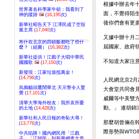
根據中辦去年
世界著名科學家牛頓：我看到了
面，不覺得陌
神的蹤跡
🖼️
(
16,195
次)
後你們會有更
新華社昭告天下 江澤民成了空殼
黨主席 (
17,040
次)
又據中辦十月
布什在北京的四頓飯都吃了些什
屆國家、政府
麼？（組圖） (
16,382
次)
新華社提供！江戲子大唱中華民
不知道大家注
國國歌
🖼️
(
17,150
次)
新發現：江家垃圾抵萬金！
(
14,796
次)
人民網北京2月
烏鴉貓頭鷹鬧華北 天示警令人驚
大會堂共同會
覺 (
17,101
次)
威爾等中美雙方
清華大學海外校友：我所哀所憂
動。」 連胡
的土地 (
14,428
次)
新華社和人民日報的奇恥大辱！
那麼胡曾倆在幹
(
13,776
次)
際形勢與WT
中共陷阱！國內網民用「江戲
子」「江賊民」到新華網查文章