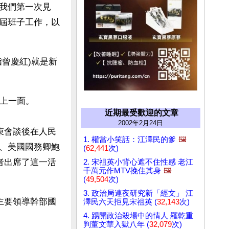
我們第一次見
屆班子工作，以
曾慶紅)就是新
見上一面。
近期最受歡迎的文章
2002年2月24日
束會談後在人民
1. 權當小笑話：江澤民的爹
🖼️
、美國國務卿鮑
(
62,441
次)
者出席了這一活
2. 宋祖英小背心遮不住性感 老江
千萬元作MTV挽住其身
🖼️
(
49,504
次)
3. 政治局連夜研究新「經文」 江
主要領導幹部國
澤民六天拒見宋祖英 (
32,143
次)
4. 踢開政治殺場中的情人 羅乾重
判董文華入獄八年 (
32,079
次)