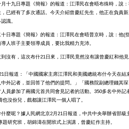
十月十九日專題《簡報》的報道：江澤民在會晤布殊時，說：
生，已經有了多次通話。今天介紹曾慶紅先生，他正在負責新
多認識。
二十日專題《簡報》的報道：江澤民在會晤普京時，說：他(指
領導人班子主要領導成員，要比我精力充沛。
意到沒有，這次布什21日來，江澤民竟然沒有讓曾慶紅和他
21日報道：「中國國家主席江澤民和美國總統布什今天在結
見中外記者，並回答了他們的提問。」「國務院副總理錢其琛
人員參加了兩國元首共同會見記者的活動。350多名中外記
錦濤也沒份兒，戲都讓江澤民一個人唱了。
什麼呢？據人民網北京2月21日報道，中共中央舉辦省部級
O專題研究班，胡錦濤在開班式上演講，曾慶紅作主持。