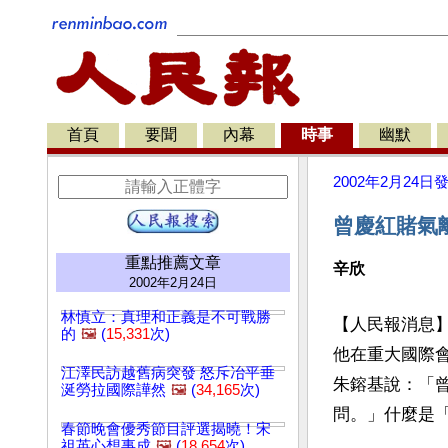
首頁
要聞
內幕
時事
幽默
2002年2月24日
曾慶紅賭氣離
重點推薦文章
辛欣
2002年2月24日
林慎立：真理和正義是不可戰勝
【人民報消息
的
🖼️
(
15,331
次)
他在重大國際
江澤民訪越舊病突發 怒斥冶平垂
朱鎔基說：「曾
涎勞拉國際譁然
🖼️
(
34,165
次)
問。」什麼是
春節晚會優秀節目評選揭曉！宋
祖英心想事成
🖼️
(
18,654
次)