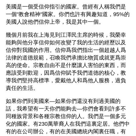
美國是一個受信仰指引的國家。曾經有人稱我們是
一個"教會精神"國家。你們也許有興趣知道，95%的
美國人說他們信仰上帝，我是其中一個。
幾個月前我在上海見到江澤民主席的時候，我榮幸
能夠與他分享信仰如何改變了我的生活的經歷以及
信仰對我國的作用。信仰爲我們指出一個超越人爲
法律的道德規範，召喚我們承擔比物質成就更爲崇
高的使命。宗教自由不是什麼讓人害怕的東西，而
應該受到歡迎，因爲信仰賦予我們道德的核心，教
導我們堅持高標準，愛戴他人和爲他人服務，過負
責任的生活。
如果你們到美國來—如果你們還沒有到過美國的
話，我希望有一天你們能夠去—你們會看到許多不
同種族背景和各種宗教信仰的人。我們是一個多元
化的國家。有230萬華裔人在我們這裏定居。他們中
有的在公司辦公，有的在美國總統內閣裏任職，有