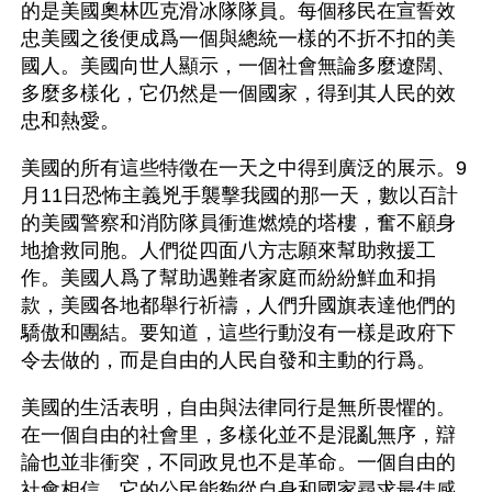
的是美國奧林匹克滑冰隊隊員。每個移民在宣誓效
忠美國之後便成爲一個與總統一樣的不折不扣的美
國人。美國向世人顯示，一個社會無論多麼遼闊、
多麼多樣化，它仍然是一個國家，得到其人民的效
忠和熱愛。
美國的所有這些特徵在一天之中得到廣泛的展示。9
月11日恐怖主義兇手襲擊我國的那一天，數以百計
的美國警察和消防隊員衝進燃燒的塔樓，奮不顧身
地搶救同胞。人們從四面八方志願來幫助救援工
作。美國人爲了幫助遇難者家庭而紛紛鮮血和捐
款，美國各地都舉行祈禱，人們升國旗表達他們的
驕傲和團結。要知道，這些行動沒有一樣是政府下
令去做的，而是自由的人民自發和主動的行爲。
美國的生活表明，自由與法律同行是無所畏懼的。
在一個自由的社會里，多樣化並不是混亂無序，辯
論也並非衝突，不同政見也不是革命。一個自由的
社會相信，它的公民能夠從自身和國家尋求最佳感