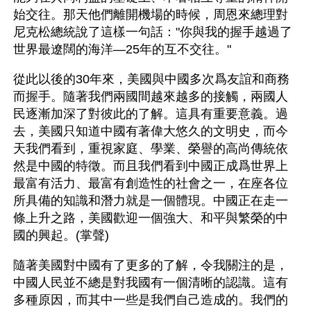
始交往。那天他們離開機場的時候，周恩來總理對
尼克松總統說了這樣一句話："你與我的握手越過了
世界最遼闊的海洋—25年的互不交往。"
從此以後的30年來，美國與中國多次爲友誼和商務
而握手。隨著我們兩國間越來越多的接觸，兩國人
民逐漸加深了對彼此的了解。這具有重要意義。過
去，美國只知道中國有著偉大悠久的文明史，而今
天我們看到，重視家庭、學業、榮譽的高尚傳統依
然是中國的特徵。而且我們看到中國正成爲世界上
最富有活力、最富有創造性的社會之一，在座各位
所具備的知識和潛力就是一個體現。中國正在走一
條上升之路，美國歡迎一個強大、和平與繁榮的中
國的興起。(掌聲)
隨著美國對中國有了更多的了解，令我關注的是，
中國人民並不總是對我國有一個清晰的認識。這有
多種原因，而其中一些是我們自己造成的。我們的