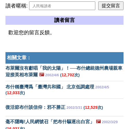
讀者暱稱:
讀者留言
歡迎您的留言反饋。
相關文章：
布萊爾沒有獻唱「我的太陽」！──布什總統德州農場親車
迎接英相布萊爾
🖼️
(
12,702
次)
2002/4/6
布什稱臺灣爲「臺灣共和國」 北京低調處理
2002/4/5
(
12,033
次)
復活節布什談信仰：邪不勝正
(
12,529
次)
2002/3/31
毫不隱晦!人民網號召「把布什驅逐出白宮」
🖼️
2002/3/29
(
16,031
次)