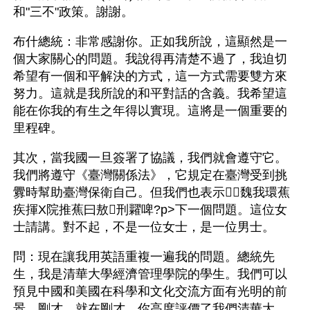
和"三不"政策。謝謝。
布什總統：非常感謝你。正如我所說，這顯然是一
個大家關心的問題。我說得再清楚不過了，我迫切
希望有一個和平解決的方式，這一方式需要雙方來
努力。這就是我所說的和平對話的含義。我希望這
能在你我的有生之年得以實現。這將是一個重要的
里程碑。
其次，當我國一旦簽署了協議，我們就會遵守它。
我們將遵守《臺灣關係法》，它規定在臺灣受到挑
釁時幫助臺灣保衛自己。但我們也表示魏我環蕉
疾揮Χ院推蕉曰敖刑糶啤?p>下一個問題。這位女
士請講。對不起，不是一位女士，是一位男士。
問：現在讓我用英語重複一遍我的問題。總統先
生，我是清華大學經濟管理學院的學生。我們可以
預見中國和美國在科學和文化交流方面有光明的前
景。剛才，就在剛才，你高度評價了我們清華大