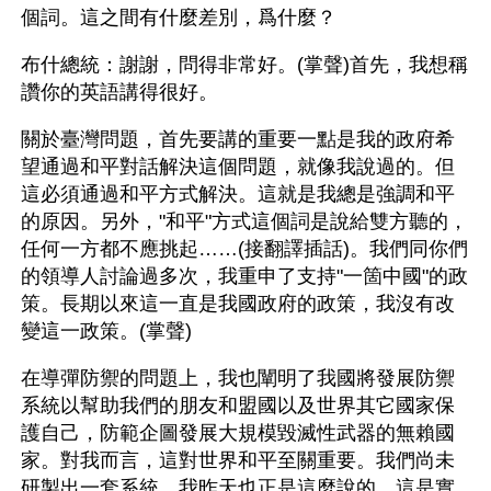
個詞。這之間有什麼差別，爲什麼？
布什總統：謝謝，問得非常好。(掌聲)首先，我想稱
讚你的英語講得很好。
關於臺灣問題，首先要講的重要一點是我的政府希
望通過和平對話解決這個問題，就像我說過的。但
這必須通過和平方式解決。這就是我總是強調和平
的原因。另外，"和平"方式這個詞是說給雙方聽的，
任何一方都不應挑起……(接翻譯插話)。我們同你們
的領導人討論過多次，我重申了支持"一箇中國"的政
策。長期以來這一直是我國政府的政策，我沒有改
變這一政策。(掌聲)
在導彈防禦的問題上，我也闡明了我國將發展防禦
系統以幫助我們的朋友和盟國以及世界其它國家保
護自己，防範企圖發展大規模毀滅性武器的無賴國
家。對我而言，這對世界和平至關重要。我們尚未
研製出一套系統，我昨天也正是這麼說的。這是實