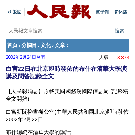
↺ 返回 
電子報
简体版
首頁
分欄目
文化
文章
›
›
›
：
2002年2月24日
發表
人氣：
13,873
白宮22日在北京即時發佈的布什在清華大學演
講及問答記錄全文
【人民報消息】原載美國國務院國際信息局 (記錄稿
全文開始)
白宮新聞祕書辦公室(中華人民共和國北京)即時發佈
2002年2月22日
布什總統在清華大學的講話