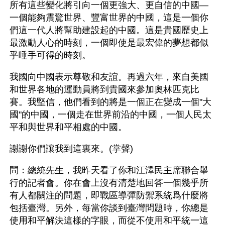
所有這些變化將引向一個更強大、更自信的中國—
一個能夠震驚世界、豐富世界的中國，這是一個你
們這一代人將幫助建設起的中國。這是貴國歷史上
最激動人心的時刻，一個即使是最宏偉的夢想都似
乎唾手可得的時刻。
我國向中國表示尊敬和友誼。再過六年，來自美國
和世界各地的運動員將到貴國來參加奧林匹克比
賽。我堅信，他們看到的將是一個正在變成一個"大
國"的中國，一個走在世界前沿的中國，一個人民太
平和與世界和平相處的中國。
謝謝你們讓我到這裏來。(掌聲)
問：總統先生，我昨天看了你和江澤民主席聯合舉
行的記者會。你在會上沒有清楚地回答一個幾乎所
有人都關注的問題，即戰區導彈防禦系統爲什麼將
包括臺灣。另外，每當你談到臺灣問題時，你總是
使用和平解決這樣的字眼，而從不使用和平統一這