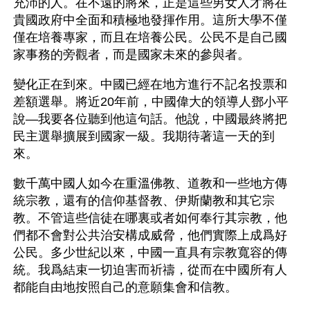
充沛的人。在不遠的將來，正是這些男女人才將在
貴國政府中全面和積極地發揮作用。這所大學不僅
僅在培養專家，而且在培養公民。公民不是自己國
家事務的旁觀者，而是國家未來的參與者。
變化正在到來。中國已經在地方進行不記名投票和
差額選舉。將近20年前，中國偉大的領導人鄧小平
說—我要各位聽到他這句話。他說，中國最終將把
民主選舉擴展到國家一級。我期待著這一天的到
來。
數千萬中國人如今在重溫佛教、道教和一些地方傳
統宗教，還有的信仰基督教、伊斯蘭教和其它宗
教。不管這些信徒在哪裏或者如何奉行其宗教，他
們都不會對公共治安構成威脅，他們實際上成爲好
公民。多少世紀以來，中國一直具有宗教寬容的傳
統。我爲結束一切迫害而祈禱，從而在中國所有人
都能自由地按照自己的意願集會和信教。