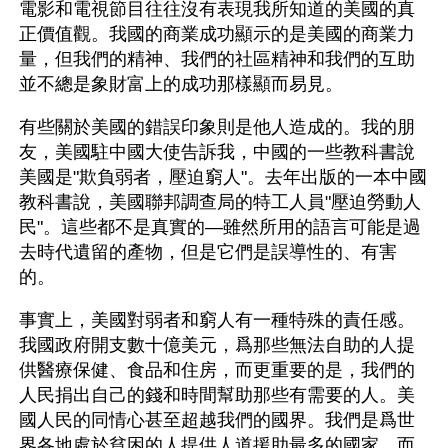
電影和電視節目往往沒有表現我所知道的美國的真
正價值觀。我國的商業成功顯示的是美國的商業力
量，但我們的精神、我們的社區精神和我們的互助
並不總是象財富上的成功那樣顯而易見。
有些關於美國的錯誤印象則是他人造成的。我的朋
友，美國駐中國大使告訴我，中國的一些教科書說
美國是"欺負弱者，壓迫窮人"。去年出版的一本中國
教科書說，美國聯邦調查局的特工人員"壓迫勞動人
民"。這些都不是真實的—雖然所用的語言可能是過
去時代遺留的產物，但是它們是誤導性的、有害
的。
事實上，美國對弱者和窮人有一種特殊的責任感。
我國政府開支數十億美元，爲那些無法自助的人提
供醫療保健、食品和住房，而更重要的是，我們的
人民捐出自己的錢和時間幫助那些有需要的人。美
國人民的同情心甚至超越我們的國界。我們是爲世
界各地處於貧困的人提供人道援助最多的國家。而