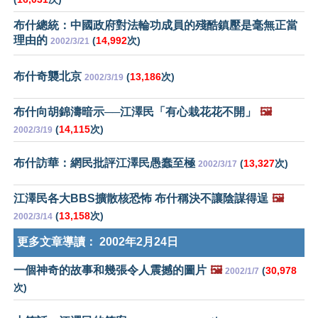
布什總統：中國政府對法輪功成員的殘酷鎮壓是毫無正當
理由的
(
14,992
次)
2002/3/21
布什奇襲北京
(
13,186
次)
2002/3/19
布什向胡錦濤暗示──江澤民「有心栽花花不開」
🖼️
(
14,115
次)
2002/3/19
布什訪華：網民批評江澤民愚蠢至極
(
13,327
次)
2002/3/17
江澤民各大BBS擴散核恐怖 布什稱決不讓陰謀得逞
🖼️
(
13,158
次)
2002/3/14
更多文章導讀：
2002年2月24日
一個神奇的故事和幾張令人震撼的圖片
🖼️
(
30,978
2002/1/7
次)