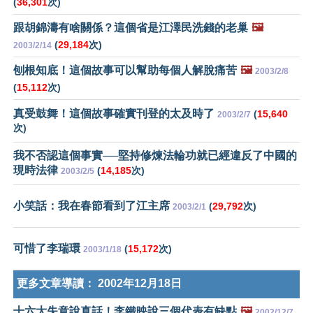
(
36,301
次)
跟胡錦濤有啥關係？這個省是江澤民洗錢的老巢
🖼️
(
29,184
次)
2003/2/14
刨根知底！這個故事可以幫助每個人解脫痛苦
🖼️
2003/2/8
(
15,112
次)
真受鼓舞！這個故事確實刊登的太及時了
(
15,640
2003/2/7
次)
我不否認這個事實──堅持修煉法輪功就已經違反了中國的
現時法律
(
14,185
次)
2003/2/5
小笑話：我在春節看到了江主席
(
29,792
次)
2003/2/1
可惜了李瑞環
(
15,172
次)
2003/1/18
更多文章導讀：
2002年12月18日
十六大失意說真話！李鐵映說三個代表有缺點
🖼️
2002/12/7