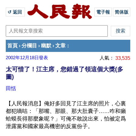
↺ 返回 
電子報
简体版
首頁
分欄目
幽默
文章
›
›
›
：
2002年12月18日
發表
人氣：
33,535
太可惜了！江主席，您錯過了領這個大獎(多
圖)
田恬
【人民報消息】俺好多回見了江主席的照片，心裏
都犯嘀咕：「那嘴、那眼、那大肚囊子……咋和癩
蛤蟆長得那麼象呢？」可俺不敢說出來，怕被定爲
泄露黨和國家最高機密的反黨份子。