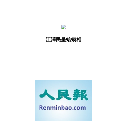
江澤民呈蛤蟆相