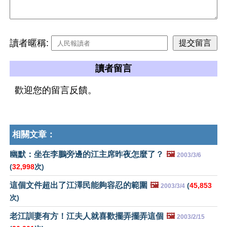
讀者暱稱:
讀者留言
歡迎您的留言反饋。
相關文章：
幽默：坐在李鵬旁邊的江主席昨夜怎麼了？
🖼️
2003/3/6
(
32,998
次)
這個文件超出了江澤民能夠容忍的範圍
🖼️
(
45,853
2003/3/4
次)
老江訓妻有方！江夫人就喜歡擺弄擺弄這個
🖼️
2003/2/15