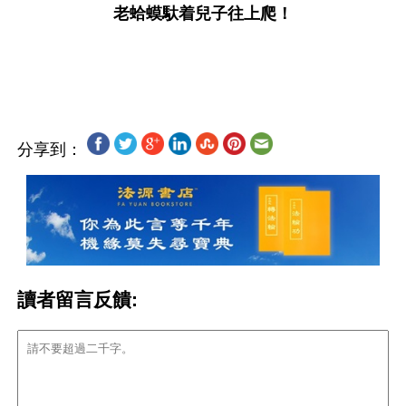
老蛤蟆馱着兒子往上爬！
分享到：
讀者留言反饋: