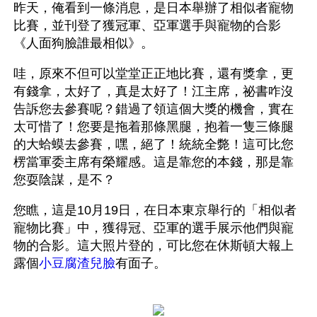
昨天，俺看到一條消息，是日本舉辦了相似者寵物
比賽，並刊登了獲冠軍、亞軍選手與寵物的合影
《人面狗臉誰最相似》。 
哇，原來不但可以堂堂正正地比賽，還有獎拿，更
有錢拿，太好了，真是太好了！江主席，祕書咋沒
告訴您去參賽呢？錯過了領這個大獎的機會，實在
太可惜了！您要是拖着那條黑腿，抱着一隻三條腿
的大蛤蟆去參賽，嘿，絕了！統統全斃！這可比您
楞當軍委主席有榮耀感。這是靠您的本錢，那是靠
您耍陰謀，是不？
您瞧，這是10月19日，在日本東京舉行的「相似者
寵物比賽」中，獲得冠、亞軍的選手展示他們與寵
物的合影。這大照片登的，可比您在休斯頓大報上
露個
小豆腐渣兒臉
有面子。