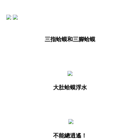
三指蛤蟆和三腳蛤蟆
大肚蛤蟆浮水
不能總逍遙！