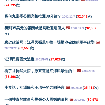
(
24,735
次)
爲何九常委公開亮相推遲38分鐘？
(
32,543
次)
2002/12/7
得到35美元的報酬就是爲歡迎這個人
🖼️
(
32,307
2002/12/3
次)
綁架政治局！江澤民張萬年搞一場驚魂破膽的軍事政變
🖼️
(
62,551
次)
2002/12/3
江澤民賣國大追蹤
(
27,626
次)
2002/10/2
看了才恍然大悟，原來這是江澤民最怕的！
🖼️
2002/9/16
(
53,396
次)
小笑話：江澤民和王冶平的共同語言
🖼️
(
25,411
次)
2002/3/9
一個神奇的故事和幾張令人震撼的圖片
🖼️
(
30,978
2002/1/7