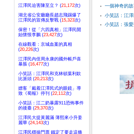
江澤民迫害陳至立？ (
21,172
次)
一個神奇的故
湖北省公安廳廳長趙志飛踢爆了
小笑話：江
江澤民的宣傳反擊戰 (
15,323
次)
小笑話：張愛
保密！從「六四真相」江澤民開
始懷恨李鵬 (
23,427
次)
在線觀看：京城血案的真相
(
20,226
次)
江澤民內侄周永康的國外帳戶喜
暴脹 (
16,477
次)
小笑話：江澤民和克林頓葉利欽
比派頭 (
20,213
次)
嫖客「戴着江澤民式的眼鏡」導
致《蜀報》停刊 (
22,112
次)
小笑話：江二奶暴露911恐怖事件
的後臺 (
29,370
次)
江澤民大提黃麗滿 薄熙來小升姜
麗華 (
24,143
次)
江澤民穩操門票 鐵定了要走這條