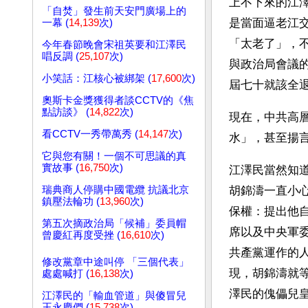
上不下來的江
「自焚」發生前天安門廣場上的
是當面逼老江
一幕 (
14,139
次)
「太老了」，
今年春節晚會宋祖英要和江澤民
唱反調 (
25,107
次)
與政治局會議
小笑話：江核心被綁架 (
17,600
次)
屆七十就該全
奧斯卡金獎獲得者談CCTV的《焦
點訪談》 (
14,822
次)
現在，中共高
看CCTV一秀帶萬秀 (
14,147
次)
水」，甚至揚
它與您有關！一個不可思議的真
實故事 (
16,750
次)
江澤民當然知
瑞典商人停購中國電纜 抗議北京
胡錦濤一直小
鎮壓法輪功 (
13,960
次)
保權：提出他
第五次摘政治局「候補」委員帽
席以及中央軍
曾慶紅再度受挫 (
16,610
次)
共產黨運作的
修改黨章中途叫停 「三個代表」
現，胡錦濤就
處處喊打 (
16,138
次)
澤民的傀儡兒
江澤民的「輸血管道」與傻冒兒
王永慶們 (
15,738
次)