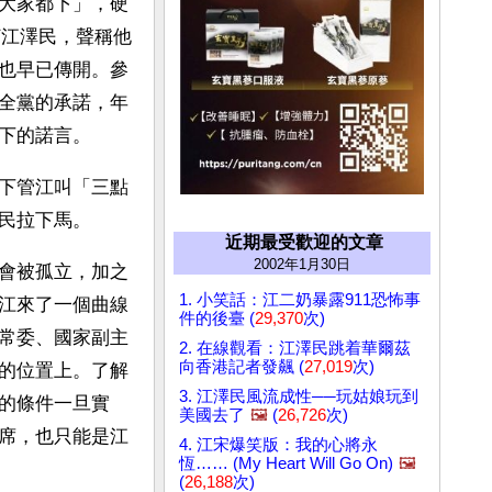
大家都下」，硬
打江澤民，聲稱他
也早已傳開。參
全黨的承諾，年
下的諾言。
下管江叫「三點
民拉下馬。
近期最受歡迎的文章
2002年1月30日
會被孤立，加之
1. 小笑話：江二奶暴露911恐怖事
江來了一個曲線
件的後臺 (
29,370
次)
常委、國家副主
2. 在線觀看：江澤民跳着華爾茲
向香港記者發飆 (
27,019
次)
的位置上。了解
3. 江澤民風流成性──玩姑娘玩到
的條件一旦實
美國去了
🖼️
(
26,726
次)
席，也只能是江
4. 江宋爆笑版：我的心將永
恆…… (My Heart Will Go On)
🖼️
(
26,188
次)