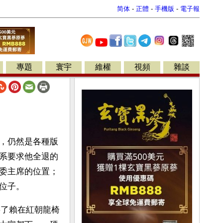
简体
-
正體
-
手機版
-
電子報
專題
寰宇
維權
視頻
雜談
，仍然是各種版
系要求他全退的
委主席的位置；
位子。
將了賴在紅朝龍椅