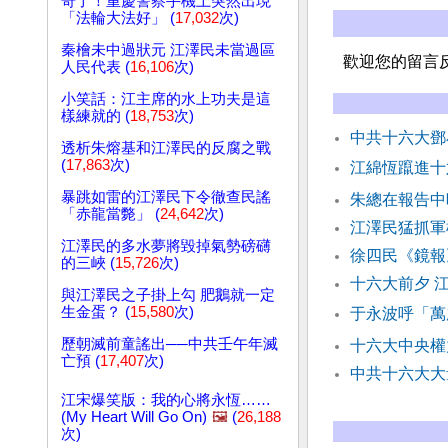
奇了！重慶警察手機上突然出現
「法輪大法好」 (
17,032
次)
秦檜未中過狀元 江澤民未當過區
歡迎您的留言
人民代表 (
16,106
次)
小笑話：江主席的水上功夫是這
樣練就的 (
18,753
次)
中共十六大鄧
透析朱熔基和江澤民的反腐之戰
(
17,863
次)
江綿恆躥進十
暴跳如雷的江澤民下令徹查民謠
朱總在報告中
「赤龍當斃」 (
24,642
次)
江澤民猛抓軍
江澤民的多水夢將毀掉氣勢磅礴
徐四民《鏡報
的三峽 (
15,726
次)
十六大前夕 
與江澤民之子掛上勾 肥鵝就一定
生金蛋？ (
15,580
次)
于永波呼「萬
歷朝滅前童謠出──中共壬午年滅
十六大中央權
亡預 (
17,407
次)
中共十六大大
江宋爆笑版：我的心將永恆……
(My Heart Will Go On)
🖼️
(
26,188
次)