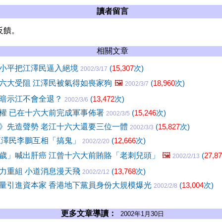
讀者留言
反饋。
相關文章
小平把江澤民逼入絕境
(
15,307
次)
2002/3/17
六大受阻 江澤民被氣得如喪家狗
🖼️
(
18,960
次)
2002/3/7
暗示江不會全退？
(
13,472
次)
2002/3/6
權 已在十六大前完成軍事佈署
(
15,246
次)
2002/3/5
》先造聲勢 老江十六大還要三位一體
(
15,827
次)
2002/3/3
江澤民李鵬互相「搞鬼」
(
12,666
次)
2002/2/20
歲」喊出肝癌 江曾十六大前賄賂「老刺兒頭」
🖼️
(
27,8
2002/2/13
力重組 小道消息漫天飛
(
13,768
次)
2002/2/12
量引進資本家 香港地下黨員身份大規模爆光
(
13,004
次)
2002/2/8
更多文章導讀：
2002年1月30日