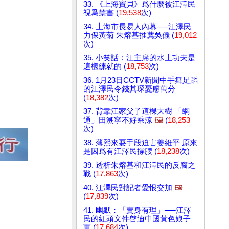
33. 《上海寶貝》爲什麼被江澤民
視爲禁書 (
19,538
次)
34. 上海市長易人內幕──江澤民
力保黃菊 朱熔基推薦吳儀 (
19,012
次)
35. 小笑話：江主席的水上功夫是
這樣練就的 (
18,753
次)
36. 1月23日CCTV新聞中手舞足蹈
的江澤民令錢其琛憂慮萬分
(
18,382
次)
37. 背靠江家父子這棵大樹 「網
通」田溯寧不好乘涼
🖼️
(
18,253
次)
38. 薄熙來耍手段迫害姜維平 原來
是因爲有江澤民撐腰 (
18,238
次)
39. 透析朱熔基和江澤民的反腐之
戰 (
17,863
次)
40. 江澤民對記者愛恨交加
🖼️
(
17,839
次)
41. 幽默：「賣身有理」──江澤
民的紅頭文件啓迪中國黃色娘子
軍 (
17,684
次)