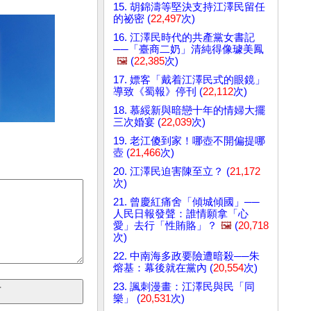
15. 胡錦濤等堅決支持江澤民留任
的祕密 (
22,497
次)
16. 江澤民時代的共產黨女書記
──「臺商二奶」清純得像璩美鳳
🖼️
(
22,385
次)
17. 嫖客「戴着江澤民式的眼鏡」
導致《蜀報》停刊 (
22,112
次)
18. 慕綏新與暗戀十年的情婦大擺
三次婚宴 (
22,039
次)
19. 老江傻到家！哪壺不開偏提哪
壺 (
21,466
次)
20. 江澤民迫害陳至立？ (
21,172
次)
21. 曾慶紅痛舍「傾城傾國」──
人民日報發聲：誰情願拿「心
愛」去行「性賄賂」？
🖼️
(
20,718
次)
22. 中南海多政要險遭暗殺──朱
熔基：幕後就在黨內 (
20,554
次)
23. 諷刺漫畫：江澤民與民「同
樂」 (
20,531
次)