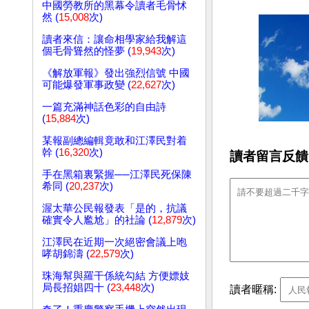
中國勞教所的黑幕令讀者毛骨怵
然 (
15,008
次)
讀者來信：讓命相學家給我解這
個毛骨聳然的怪夢 (
19,943
次)
《解放軍報》發出強烈信號 中國
可能爆發軍事政變 (
22,627
次)
一篇充滿神話色彩的自由詩
(
15,884
次)
某報副總編輯竟敢和江澤民對着
幹 (
16,320
次)
讀者留言反饋
手在黑箱裏緊握──江澤民死保陳
希同 (
20,237
次)
渥太華公民報發表「是的，抗議
確實令人尷尬」的社論 (
12,879
次)
江澤民在近期一次絕密會議上咆
哮胡錦濤 (
22,579
次)
珠海幫與羅干係統勾結 方便嫖妓
局長招娼四十 (
23,448
次)
讀者暱稱: