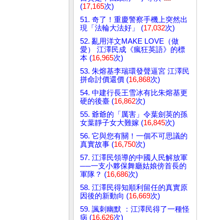
(
17,165
次)
51. 奇了！重慶警察手機上突然出
現「法輪大法好」 (
17,032
次)
52. 亂用洋文MAKE LOVE（做
愛） 江澤民成《瘋狂英語》的標
本 (
16,965
次)
53. 朱熔基李瑞環發聲逼宮 江澤民
拼命討價還價 (
16,868
次)
54. 中建行長王雪冰有比朱熔基更
硬的後臺 (
16,862
次)
55. 爺爺的「厲害」令葉劍英的孫
女葉靜子女大難嫁 (
16,845
次)
56. 它與您有關！一個不可思議的
真實故事 (
16,750
次)
57. 江澤民領導的中國人民解放軍
──一支小夥保舞廳姑娘傍首長的
軍隊？ (
16,686
次)
58. 江澤民得知順利留任的真實原
因後的新動向 (
16,669
次)
59. 諷刺幽默 ：江澤民得了一種怪
病 (
16,626
次)