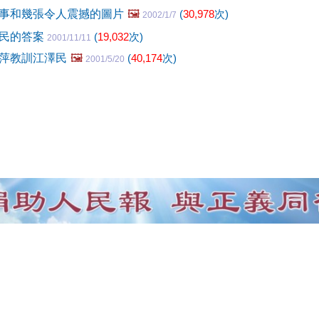
事和幾張令人震撼的圖片
🖼️
(
30,978
次)
2002/1/7
澤民的答案
(
19,032
次)
2001/11/11
萍教訓江澤民
🖼️
(
40,174
次)
2001/5/20