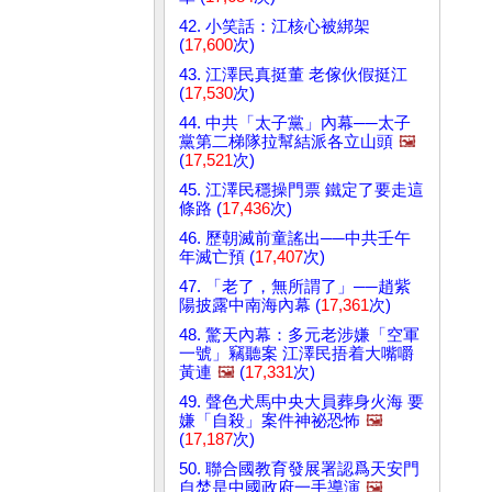
42. 小笑話：江核心被綁架
(
17,600
次)
43. 江澤民真挺董 老傢伙假挺江
(
17,530
次)
44. 中共「太子黨」內幕──太子
黨第二梯隊拉幫結派各立山頭
🖼️
(
17,521
次)
45. 江澤民穩操門票 鐵定了要走這
條路 (
17,436
次)
46. 歷朝滅前童謠出──中共壬午
年滅亡預 (
17,407
次)
47. 「老了，無所謂了」──趙紫
陽披露中南海內幕 (
17,361
次)
48. 驚天內幕：多元老涉嫌「空軍
一號」竊聽案 江澤民捂着大嘴嚼
黃連
🖼️
(
17,331
次)
49. 聲色犬馬中央大員葬身火海 要
嫌「自殺」案件神祕恐怖
🖼️
(
17,187
次)
50. 聯合國教育發展署認爲天安門
自焚是中國政府一手導演
🖼️