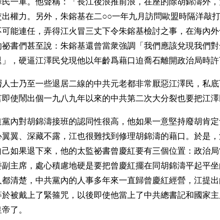
澤民一軍。他聲稱：「長江後浪推前浪，在座的除胡錦濤外，
交出權力。另外，朱鎔基在二○○一年九月訪問歐盟時隔洋敲
不可能連任，弄得江火冒三丈下令朱鎔基檢討之事，在海內外
的祕書們甚至說：朱鎔基還曾當衆強調「我們應該兌現我們對
退」，硬逼江澤民兌現他以年齡爲藉口迫喬石離開政治局時許
層人士乃至一些退居二線的中共元老都非常厭惡江澤民，私底
言即使鬧出個一九八九年以來的中共第二次大分裂也要把江澤
道黨內對胡錦濤接班的認同性很高，他如果一意堅持廢胡肯定
心翼翼、深藏不露，江也很難找到修理胡錦濤的藉口。於是，
自己如果退下來，他的太監祕書曾慶紅要有三個位置：政治局
委副主席，處心積慮地硬是要把曾慶紅擺在同胡錦濤平起平坐
人都清楚，中共黨內的人事多年來一直歸曾慶紅經營，江提出
等於被戴上了緊箍咒，以後即使他當上了中共總書記和國家主
皇帝了。