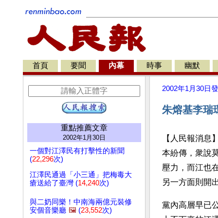
首頁
要聞
內幕
時事
幽默
2002年1月30日
朱熔基李瑞
重點推薦文章
2002年1月30日
【人民報消息
一個對江澤民有打擊性的新聞
本紛傳，衆說
(
22,296
次)
壓力，而江也
江澤民通過「小三通」把梅毒大
另一方面則開
瘡送給了臺灣 (
14,240
次)
與二奶同樂！中南海兩億元裝修
黨內高層早已
安個音樂廳
🖼️
(
23,552
次)