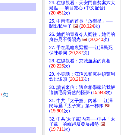
24. 在線觀看：天安門自焚案六大
疑點──觸目驚心 (中文配音)
(
20,451
次)
25. 中南海的首長「放衛星」──
鬧出私生子
🖼️
(
20,324
次)
26. 她們的青春令人嚮往，她們的
身份見不得陽光
🖼️
(
20,240
次)
27. 手在黑箱裏緊握──江澤民死
保陳希同 (
20,237
次)
28. 在線觀看：京城血案的真相
(
20,226
次)
29. 小笑話：江澤民和克林頓葉利
欽比派頭 (
20,213
次)
30. 讀者來信：讓命相學家給我解
這個毛骨聳然的怪夢 (
19,943
次)
77
次)
31. 中共「太子黨」內幕──江澤
民等屬「太子黨」第一梯隊
🖼️
(
19,901
次)
32. 中共[太子黨]內幕──中共「太
子黨」的崛起及發展趨勢
🖼️
(
19,711
次)