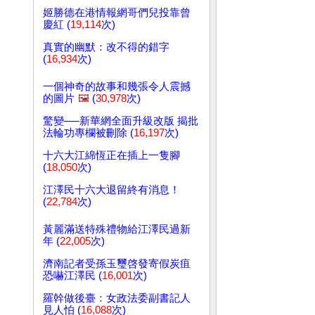
姬勝德在港情報網哥們兒投靠曾
慶紅 (
19,114
次)
真實的幽默：改不得的錯字
(
16,934
次)
一個神奇的故事和幾張令人震撼
的圖片
🖼️
(
30,978
次)
驚變──新華網全面升級改版 揭批
法輪功專欄被刪除 (
16,197
次)
十六大江綿恆正在插上一隻腳
(
18,050
次)
江澤民十六大退留終有消息！
(
22,784
次)
黃麗滿送特殊禮物給江澤民過新
年 (
22,005
次)
濟南記者受孫玉璽啓發寄假炭疽
恐嚇江澤民 (
16,001
次)
羅幹做後臺：女政法委副書記人
見人怕 (
16,088
次)