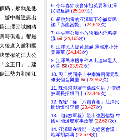
5. 今年春節晚會宋祖英要和江澤
價碼，那就是他
民唱反調 (
25,107
次)
。據中辦透露出
6. 暴跳如雷的江澤民下令徹查民
謠「赤龍當斃」 (
24,642
次)
爲江澤民試圖將
7. 中央辦公廳小放映廳內淫慾橫
與時俱進」都是
流
🖼️
(
24,165
次)
大後進入黨和國
8. 江澤民大提黃麗滿 薄熙來小升
姜麗華 (
24,143
次)
決策權的江大公
9. 江澤民專機事件牽出連串驚人
「金正日」，建
內幕
🖼️
(
23,972
次)
倒江勢力和擁江
10. 與二奶同樂！中南海兩億元裝
修安個音樂廳
🖼️
(
23,552
次)
11. 珠海幫與羅干係統勾結 方便嫖
妓局長招娼四十 (
23,448
次)
12. 保密！從「六四真相」江澤民
開始懷恨李鵬 (
23,427
次)
13. 《解放軍報》發出強烈信號 中
國可能爆發軍事政變 (
22,627
次)
14. 江澤民在近期一次絕密會議上
咆哮胡錦濤 (
22,579
次)