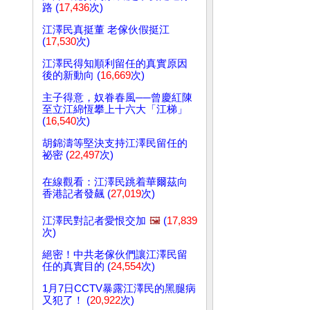
路 (
17,436
次)
江澤民真挺董 老傢伙假挺江
(
17,530
次)
江澤民得知順利留任的真實原因
後的新動向 (
16,669
次)
主子得意，奴眷春風──曾慶紅陳
至立江綿恆攀上十六大「江梯」
(
16,540
次)
胡錦濤等堅決支持江澤民留任的
祕密 (
22,497
次)
在線觀看：江澤民跳着華爾茲向
香港記者發飆 (
27,019
次)
江澤民對記者愛恨交加
🖼️
(
17,839
次)
絕密！中共老傢伙們讓江澤民留
任的真實目的 (
24,554
次)
1月7日CCTV暴露江澤民的黑腿病
又犯了！ (
20,922
次)