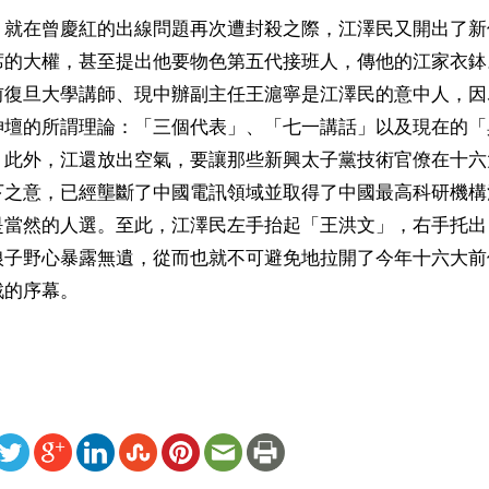
，就在曾慶紅的出線問題再次遭封殺之際，江澤民又開出了新
席的大權，甚至提出他要物色第五代接班人，傳他的江家衣鉢
前復旦大學講師、現中辦副主任王滬寧是江澤民的意中人，因
神壇的所謂理論：「三個代表」、「七一講話」以及現在的「
。此外，江還放出空氣，要讓那些新興太子黨技術官僚在十六
下之意，已經壟斷了中國電訊領域並取得了中國最高科研機構
是當然的人選。至此，江澤民左手抬起「王洪文」，右手托出
狼子野心暴露無遺，從而也就不可避免地拉開了今年十六大前
戰的序幕。
ww.renminbao.com/rmb/articles/2002/1/30/18749b.html