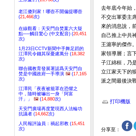
去年底今年始
老江傻到家！哪壺不開偏提哪壺
(
21,466
次)
不交出軍委主
來的消息說，
在線觀看：天安門自焚案六大疑
點──觸目驚心 (中文配音) (
20,451
自己推上中共
次)
王滬寧的傑作
1月23日CCTV新聞中手舞足蹈的
家領導層；言
江澤民令錢其琛憂慮萬分 (
18,382
次)
子江綿桓，乃
聯合國教育發展署認爲天安門自
立江家天下的
焚是中國政府一手導演
🖼️
(
17,165
次)
派之間最後決
江澤民「夜夜被籠罩在恐懼之
文章網址: http://w
中，隨時被嚇出一身「阿富
汗」」
🖼️
(
14,880
次)
打印機版
天安門廣場再度驚現西人法輪功
抗議者 (
14,662
次)
人民報評論員：禍起邪教 (
15,451
次)
分享至：