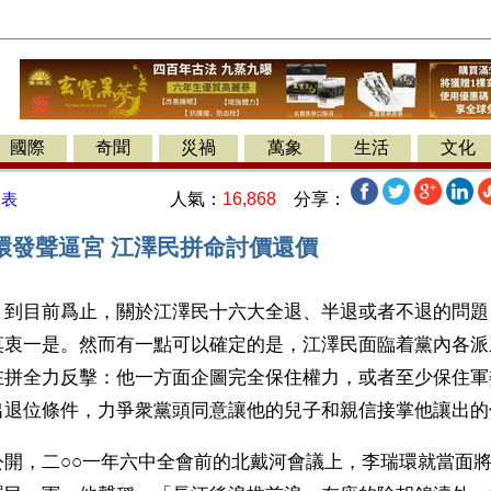
國際
奇聞
災禍
萬象
生活
文化
人氣：
16,868
分享：
發表
環發聲逼宮 江澤民拼命討價還價
】到目前爲止，關於江澤民十六大全退、半退或者不退的問題
莫衷一是。然而有一點可以確定的是，江澤民面臨着黨內各派
在拼全力反擊：他一方面企圖完全保住權力，或者至少保住軍
出退位條件，力爭衆黨頭同意讓他的兒子和親信接掌他讓出的
公開，二○○一年六中全會前的北戴河會議上，李瑞環就當面