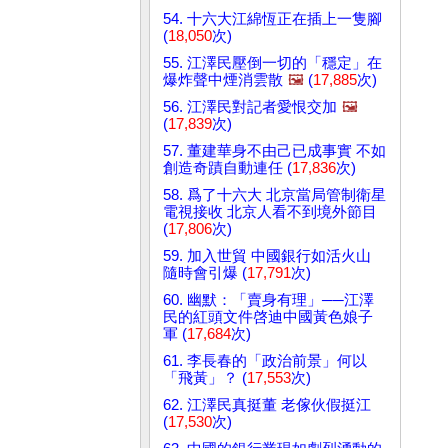
54. 十六大江綿恆正在插上一隻腳
(
18,050
次)
55. 江澤民壓倒一切的「穩定」在
爆炸聲中煙消雲散
🖼️
(
17,885
次)
56. 江澤民對記者愛恨交加
🖼️
(
17,839
次)
57. 董建華身不由己已成事實 不如
創造奇蹟自動連任 (
17,836
次)
58. 爲了十六大 北京當局管制衛星
電視接收 北京人看不到境外節目
(
17,806
次)
59. 加入世貿 中國銀行如活火山
隨時會引爆 (
17,791
次)
60. 幽默：「賣身有理」──江澤
民的紅頭文件啓迪中國黃色娘子
軍 (
17,684
次)
61. 李長春的「政治前景」何以
「飛黃」？ (
17,553
次)
62. 江澤民真挺董 老傢伙假挺江
(
17,530
次)