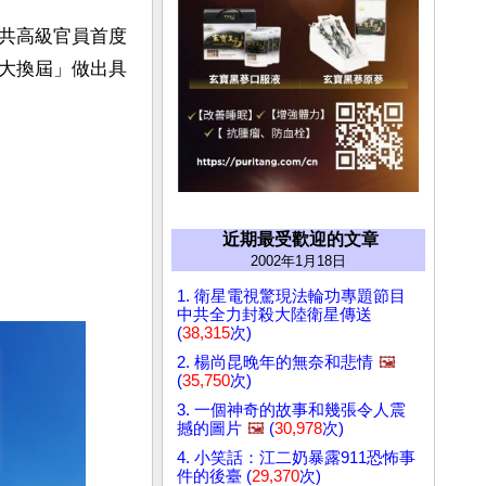
共高級官員首度
大換屆」做出具
近期最受歡迎的文章
2002年1月18日
1. 衛星電視驚現法輪功專題節目
中共全力封殺大陸衛星傳送
(
38,315
次)
2. 楊尚昆晚年的無奈和悲情
🖼️
(
35,750
次)
3. 一個神奇的故事和幾張令人震
撼的圖片
🖼️
(
30,978
次)
4. 小笑話：江二奶暴露911恐怖事
件的後臺 (
29,370
次)