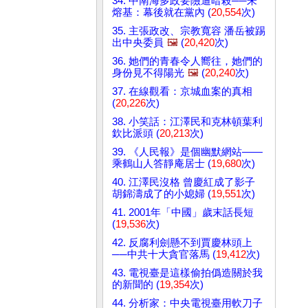
34. 中南海多政要險遭暗殺──朱
熔基：幕後就在黨內 (
20,554
次)
35. 主張政改、宗教寬容 潘岳被踢
出中央委員
🖼️
(
20,420
次)
36. 她們的青春令人嚮往，她們的
身份見不得陽光
🖼️
(
20,240
次)
37. 在線觀看：京城血案的真相
(
20,226
次)
38. 小笑話：江澤民和克林頓葉利
欽比派頭 (
20,213
次)
39. 《人民報》是個幽默網站——
乘鶴山人答靜庵居士 (
19,680
次)
40. 江澤民沒格 曾慶紅成了影子
胡錦濤成了的小媳婦 (
19,551
次)
41. 2001年「中國」歲末話長短
(
19,536
次)
42. 反腐利劍懸不到賈慶林頭上
──中共十大貪官落馬 (
19,412
次)
43. 電視臺是這樣偷拍僞造關於我
的新聞的 (
19,354
次)
44. 分析家：中央電視臺用軟刀子