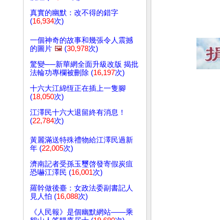
真實的幽默：改不得的錯字
(
16,934
次)
一個神奇的故事和幾張令人震撼
的圖片
🖼️
(
30,978
次)
驚變──新華網全面升級改版 揭批
法輪功專欄被刪除 (
16,197
次)
十六大江綿恆正在插上一隻腳
(
18,050
次)
江澤民十六大退留終有消息！
(
22,784
次)
黃麗滿送特殊禮物給江澤民過新
年 (
22,005
次)
濟南記者受孫玉璽啓發寄假炭疽
恐嚇江澤民 (
16,001
次)
羅幹做後臺：女政法委副書記人
見人怕 (
16,088
次)
《人民報》是個幽默網站——乘