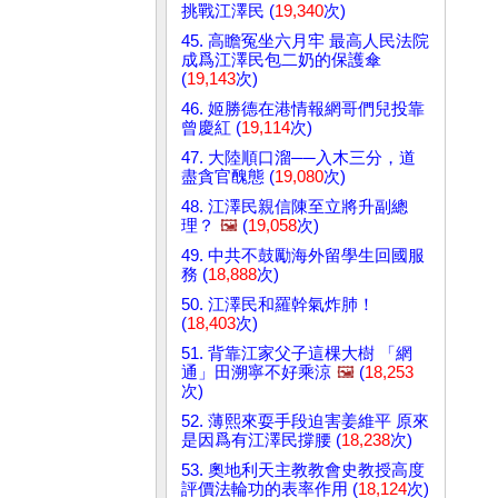
挑戰江澤民 (
19,340
次)
45. 高瞻冤坐六月牢 最高人民法院
成爲江澤民包二奶的保護傘
(
19,143
次)
46. 姬勝德在港情報網哥們兒投靠
曾慶紅 (
19,114
次)
47. 大陸順口溜──入木三分，道
盡貪官醜態 (
19,080
次)
48. 江澤民親信陳至立將升副總
理？
🖼️
(
19,058
次)
49. 中共不鼓勵海外留學生回國服
務 (
18,888
次)
50. 江澤民和羅幹氣炸肺！
(
18,403
次)
51. 背靠江家父子這棵大樹 「網
通」田溯寧不好乘涼
🖼️
(
18,253
次)
52. 薄熙來耍手段迫害姜維平 原來
是因爲有江澤民撐腰 (
18,238
次)
53. 奧地利天主教教會史教授高度
評價法輪功的表率作用 (
18,124
次)