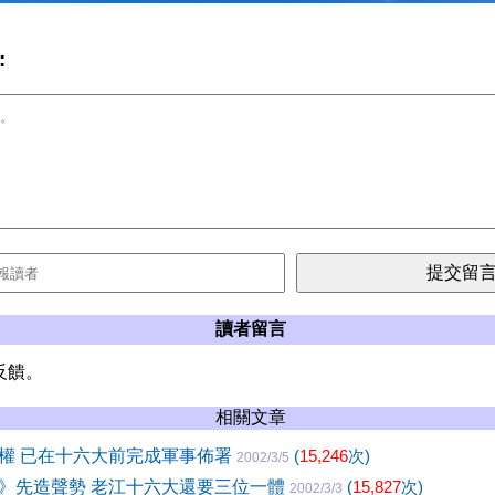
:
讀者留言
反饋。
相關文章
權 已在十六大前完成軍事佈署
(
15,246
次)
2002/3/5
》先造聲勢 老江十六大還要三位一體
(
15,827
次)
2002/3/3