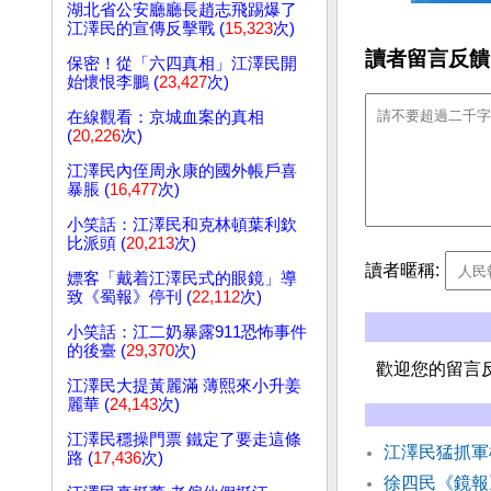
湖北省公安廳廳長趙志飛踢爆了
江澤民的宣傳反擊戰 (
15,323
次)
讀者留言反饋
保密！從「六四真相」江澤民開
始懷恨李鵬 (
23,427
次)
在線觀看：京城血案的真相
(
20,226
次)
江澤民內侄周永康的國外帳戶喜
暴脹 (
16,477
次)
小笑話：江澤民和克林頓葉利欽
比派頭 (
20,213
次)
讀者暱稱:
嫖客「戴着江澤民式的眼鏡」導
致《蜀報》停刊 (
22,112
次)
小笑話：江二奶暴露911恐怖事件
的後臺 (
29,370
次)
歡迎您的留言
江澤民大提黃麗滿 薄熙來小升姜
麗華 (
24,143
次)
江澤民穩操門票 鐵定了要走這條
江澤民猛抓軍
路 (
17,436
次)
徐四民《鏡報