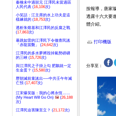
秦檜未中過狀元 江澤民未當過區
人民代表 (
16,106
次)
按報導，唐家
小笑話：江主席的水上功夫是這
透露十六大要
樣練就的 (
18,753
次)
體介紹。
透析朱熔基和江澤民的反腐之戰
(
17,863
次)
文章網址: http://w
暴跳如雷的江澤民下令徹查民謠
打印機版
「赤龍當斃」 (
24,642
次)
江澤民的多水夢將毀掉氣勢磅礴
的三峽 (
15,726
次)
分享至：
與江澤民之子掛上勾 肥鵝就一定
生金蛋？ (
15,580
次)
歷朝滅前童謠出──中共壬午年滅
亡預 (
17,407
次)
江宋爆笑版：我的心將永恆……
(My Heart Will Go On)
🖼️
(
26,188
次)
江澤民迫害陳至立？ (
21,172
次)