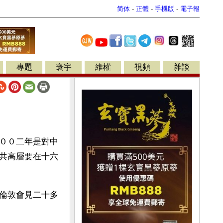
简体
-
正體
-
手機版
-
電子報
專題
寰宇
維權
視頻
雜談
二００二年是對中
共高層要在十六
倫敦會見二十多