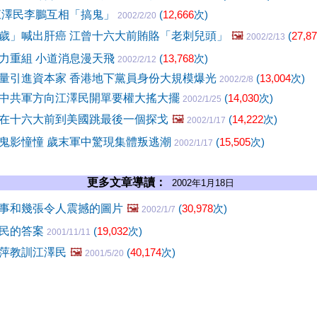
江澤民李鵬互相「搞鬼」
(
12,666
次)
2002/2/20
歲」喊出肝癌 江曾十六大前賄賂「老刺兒頭」
🖼️
(
27,8
2002/2/13
力重組 小道消息漫天飛
(
13,768
次)
2002/2/12
量引進資本家 香港地下黨員身份大規模爆光
(
13,004
次)
2002/2/8
中共軍方向江澤民開單要權大搖大擺
(
14,030
次)
2002/1/25
在十六大前到美國跳最後一個探戈
🖼️
(
14,222
次)
2002/1/17
鬼影憧憧 歲末軍中驚現集體叛逃潮
(
15,505
次)
2002/1/17
更多文章導讀：
2002年1月18日
事和幾張令人震撼的圖片
🖼️
(
30,978
次)
2002/1/7
澤民的答案
(
19,032
次)
2001/11/11
萍教訓江澤民
🖼️
(
40,174
次)
2001/5/20