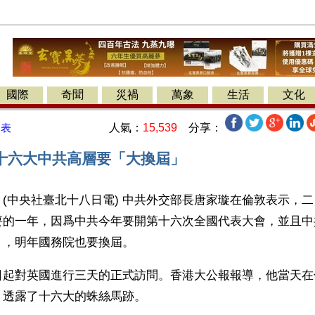
國際
奇聞
災禍
萬象
生活
文化
人氣：
15,539
分享：
發表
十六大中共高層要「大換屆」
(中央社臺北十八日電) 中共外交部長唐家璇在倫敦表示，
要的一年，因爲中共今年要開第十六次全國代表大會，並且中
，明年國務院也要換屆。 
日起對英國進行三天的正式訪問。香港大公報報導，他當天在
，透露了十六大的蛛絲馬跡。