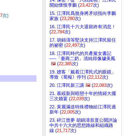
開始懷恨李鵬 (
23,427
次)
15. 江澤民爲脫身將矛頭指向李鵬
77
次)
家族 (
23,280
次)
16. 江澤民十六大退留終有消息！
(
22,784
次)
17. 胡錦濤等堅決支持江澤民留任
的祕密 (
22,497
次)
18. 江澤民時代的共產黨女書記
──「臺商二奶」清純得像璩美鳳
🖼️
(
22,385
次)
19. 嫖客「戴着江澤民式的眼鏡」
導致《蜀報》停刊 (
22,112
次)
20. 江澤民新三講
🖼️
(
22,083
次)
21. 慕綏新與暗戀十年的情婦大擺
三次婚宴 (
22,039
次)
22. 黃麗滿送特殊禮物給江澤民過
新年 (
22,005
次)
23. 碎江曾夢 胡錦濤首度公開評論
中共十六大的思想路線和組織路
線 (
21,717
次)