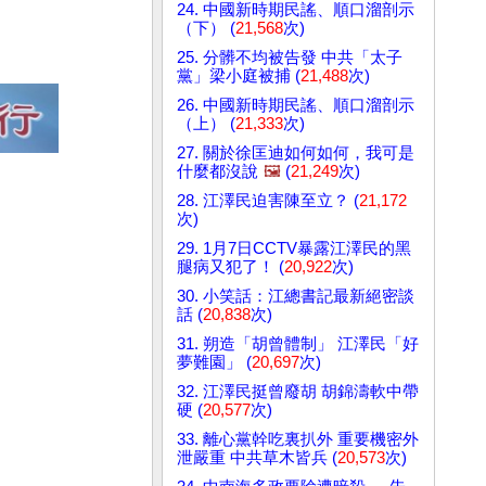
24. 中國新時期民謠、順口溜剖示
（下） (
21,568
次)
25. 分髒不均被告發 中共「太子
黨」梁小庭被捕 (
21,488
次)
26. 中國新時期民謠、順口溜剖示
（上） (
21,333
次)
27. 關於徐匡迪如何如何，我可是
什麼都沒說
🖼️
(
21,249
次)
28. 江澤民迫害陳至立？ (
21,172
次)
29. 1月7日CCTV暴露江澤民的黑
腿病又犯了！ (
20,922
次)
30. 小笑話：江總書記最新絕密談
話 (
20,838
次)
31. 朔造「胡曾體制」 江澤民「好
夢難園」 (
20,697
次)
32. 江澤民挺曾廢胡 胡錦濤軟中帶
硬 (
20,577
次)
33. 離心黨幹吃裏扒外 重要機密外
泄嚴重 中共草木皆兵 (
20,573
次)