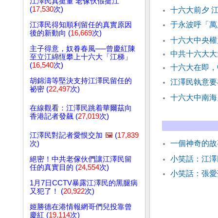
江澤民真挺董 老傢伙假挺江
(
17,530
次)
十六大前夕 
于永波呼「萬
江澤民得知順利留任的真實原因
後的新動向 (
16,669
次)
十六大中央權
主子得意，奴眷春風──曾慶紅陳
中共十六大大
至立江綿恆攀上十六大「江梯」
(
16,540
次)
十六大在即，
胡錦濤等堅決支持江澤民留任的
江澤民執意要
祕密 (
22,497
次)
十六大中南海
在線觀看：江澤民跳着華爾茲向
香港記者發飆 (
27,019
次)
江澤民對記者愛恨交加
🖼️
(
17,839
一個神奇的故
次)
小笑話：江
絕密！中共老傢伙們讓江澤民留
任的真實目的 (
24,554
次)
小笑話：張愛
1月7日CCTV暴露江澤民的黑腿病
又犯了！ (
20,922
次)
姬勝德在港情報網哥們兒投靠曾
慶紅 (
19,114
次)