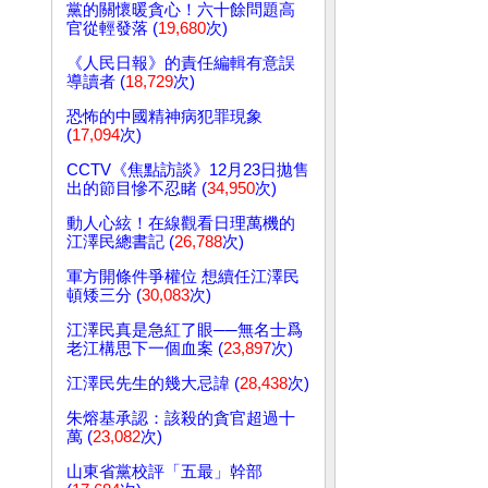
黨的關懷暖貪心！六十餘問題高
官從輕發落 (
19,680
次)
《人民日報》的責任編輯有意誤
導讀者 (
18,729
次)
恐怖的中國精神病犯罪現象
(
17,094
次)
CCTV《焦點訪談》12月23日拋售
出的節目慘不忍睹 (
34,950
次)
動人心絃！在線觀看日理萬機的
江澤民總書記 (
26,788
次)
軍方開條件爭權位 想續任江澤民
頓矮三分 (
30,083
次)
江澤民真是急紅了眼──無名士爲
老江構思下一個血案 (
23,897
次)
江澤民先生的幾大忌諱 (
28,438
次)
朱熔基承認：該殺的貪官超過十
萬 (
23,082
次)
山東省黨校評「五最」幹部