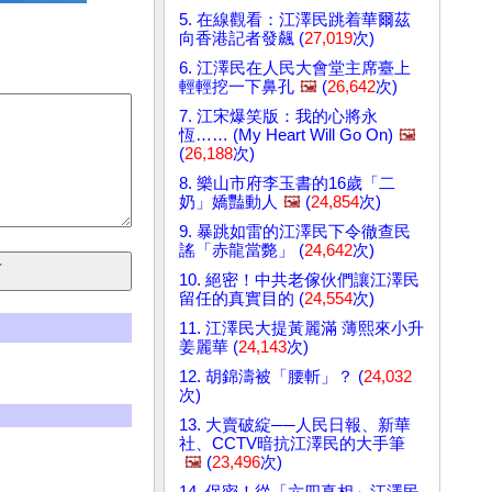
5. 在線觀看：江澤民跳着華爾茲
向香港記者發飆 (
27,019
次)
6. 江澤民在人民大會堂主席臺上
輕輕挖一下鼻孔
🖼️
(
26,642
次)
7. 江宋爆笑版：我的心將永
恆…… (My Heart Will Go On)
🖼️
(
26,188
次)
8. 樂山市府李玉書的16歲「二
奶」嬌豔動人
🖼️
(
24,854
次)
9. 暴跳如雷的江澤民下令徹查民
謠「赤龍當斃」 (
24,642
次)
10. 絕密！中共老傢伙們讓江澤民
留任的真實目的 (
24,554
次)
11. 江澤民大提黃麗滿 薄熙來小升
姜麗華 (
24,143
次)
12. 胡錦濤被「腰斬」？ (
24,032
次)
13. 大賣破綻──人民日報、新華
社、CCTV暗抗江澤民的大手筆
🖼️
(
23,496
次)
14. 保密！從「六四真相」江澤民