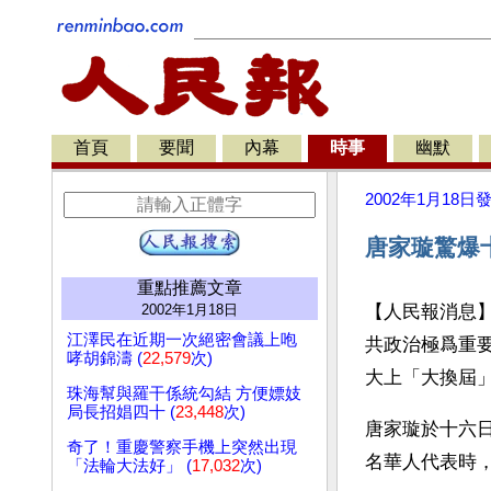
首頁
要聞
內幕
時事
幽默
2002年1月18日
唐家璇驚爆
重點推薦文章
2002年1月18日
【人民報消息】
江澤民在近期一次絕密會議上咆
共政治極爲重
哮胡錦濤 (
22,579
次)
大上「大換屆」
珠海幫與羅干係統勾結 方便嫖妓
局長招娼四十 (
23,448
次)
唐家璇於十六
奇了！重慶警察手機上突然出現
名華人代表時
「法輪大法好」 (
17,032
次)