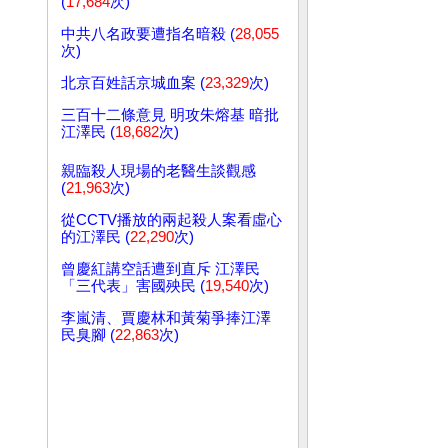
(
17,684
次)
中共八名政要遭指名暗殺 (
28,055
次)
北京百姓話京城血案 (
23,329
次)
三百十二條意見 明攻朱熔基 暗批
江澤民 (
18,682
次)
親臨殺人現場的老醫生談觀感
(
21,963
次)
從CCTV播放的兩起殺人案看虛心
的江澤民 (
22,290
次)
曾慶紅講空話遭到直斥 江澤民
「三代表」害國殃民 (
19,540
次)
李嵐清、賈慶林和黃菊爭捧江澤
民臭腳 (
22,863
次)