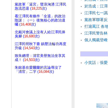
黨政軍「逼宮」聲浪洶湧 江澤民
於浩成：江澤
急流恐退 (
18,225
次)
江澤民七一講
看江澤民有條件「全退」的政治
黨政軍聯署反
陰謀：（一）後無核心的政治遺
囑 (
16,408
次)
打滬罵江 各
北戴河會議上沒有人給江澤民捧
江澤民警告林
臭腳 (
16,680
次)
個人獨裁登峰
江澤民明秋下臺 鎮壓法輪功再度
升級 (
14,543
次)
致朱總理：清官美譽無法坐享其
成！ (
14,503
次)
小笑話：張愛
朱鎔基在愛爾蘭的言論辱沒了
「清官」二字 (
16,084
次)