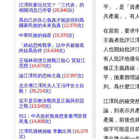
江澤民要玩兒完？「三代表」的
平」，是「資
相關消息已停發 (
20,840
次)
共產黨」。有
爲自己的良心負責才能談得到爲
國家民族的未來負責 (
12,970
次)
在當前，要求
中華民族的福星 (
15,970
次)
主義者批評江
「終結恐怖戰爭」以中共被徹底
人也開始批評
終結爲告終 (
16,634
次)
有人批評他僵
王瑞林胡啓立挑戰江核心 質疑江
思想 (
14,674
次)
修正主義路線
論江澤民的恐怖主義 (
13,997
次)
平，拋棄鄧理
北京傳江澤民夫人王冶坪女士自
列。爲什麼江澤
殺！ (
26,214
次)
這不是宗教決戰而是正義與邪惡
江澤民的確突
之戰 (
13,549
次)
論，到表示共
911：中共急於脫身想拿臺灣當替
產黨，前後也
死鬼 (
14,808
次)
個字可能是目
江澤民過橋抽板 李鵬出局 (
16,379
次)
邁出微小的一