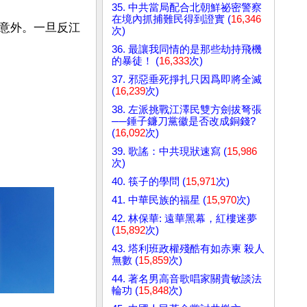
35. 中共當局配合北朝鮮祕密警察
在境內抓捕難民得到證實 (
16,346
意外。一旦反江
次)
36. 最讓我同情的是那些劫持飛機
的暴徒！ (
16,333
次)
37. 邪惡垂死掙扎只因爲即將全滅
(
16,239
次)
38. 左派挑戰江澤民雙方劍拔弩張
──錘子鐮刀黨徽是否改成銅錢?
(
16,092
次)
39. 歌謠：中共現狀速寫 (
15,986
次)
40. 筷子的學問 (
15,971
次)
41. 中華民族的福星 (
15,970
次)
42. 林保華: 遠華黑幕，紅樓迷夢
(
15,892
次)
43. 塔利班政權殘酷有如赤柬 殺人
無數 (
15,859
次)
44. 著名男高音歌唱家關貴敏談法
輪功 (
15,848
次)