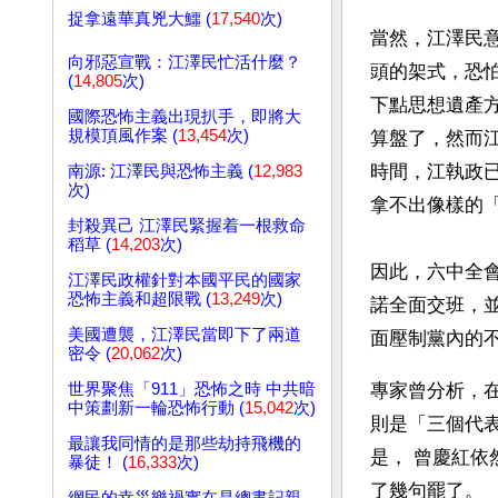
捉拿遠華真兇大鱷 (
17,540
次)
當然，江澤民
向邪惡宣戰：江澤民忙活什麼？
頭的架式，恐
(
14,805
次)
下點思想遺產
國際恐怖主義出現扒手，即將大
規模頂風作案 (
13,454
次)
算盤了，然而
時間，江執政
南源: 江澤民與恐怖主義 (
12,983
次)
拿不出像樣的
封殺異己 江澤民緊握着一根救命
稻草 (
14,203
次)
因此，六中全
江澤民政權針對本國平民的國家
恐怖主義和超限戰 (
13,249
次)
諾全面交班，
美國遭襲，江澤民當即下了兩道
面壓制黨內的不
密令 (
20,062
次)
世界聚焦「911」恐怖之時 中共暗
專家曾分析，
中策劃新一輪恐怖行動 (
15,042
次)
則是「三個代
最讓我同情的是那些劫持飛機的
是， 曾慶紅
暴徒！ (
16,333
次)
了幾句罷了。