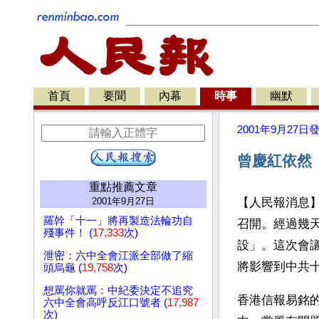
首頁
要聞
內幕
時事
幽默
2001年9月27日
曾慶紅依然
重點推薦文章
2001年9月27日
【人民報消息
羅幹「十一」將再製造法輪功自
召開。經過幾
殘事件！ (
17,333
次)
設」。這次會
泄密：六中全會江派全部做了縮
將影響到中共
頭烏龜 (
19,758
次)
想罵你就罵：中紀委決定不追究
香港信報易銘
六中全會高呼反江口號者 (
17,987
次)