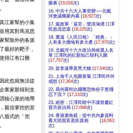
藥裏 (
19,026
次)
。 
16. 中共十六大人事突變──北戴
河會議獨家內幕 (
18,927
次)
其江家幫的小集
17. 黨政軍「逼宮」聲浪洶湧 江澤
民急流恐退 (
18,225
次)
並用其對馬克思
18. 重溫《人民日報》「經典」：
家幫除外的各派
人有多大膽地有多大產 (
17,970
次)
了最好的靶子，
19. 北戴河十六大政治局候選人名
單 江澤民的紅顏知己順利入圍
使得江有口難
(
17,757
次)
20. 捉拿遠華真兇大鱷 (
17,540
次)
21. 上海千人包圍黃菊 江澤民作何
因此也就無法從
感想 (
17,304
次)
22. 爲何羅幹比國際恐怖份子更殘
企業家那得到支
忍下流？ (
17,110
次)
謂核心派的地帶
23. 絕密：江澤民暗中不讓曾慶紅
，親信掌控的宣
晉升政治局 (
17,098
次)
24. 香港廣角鏡：從中共內參資料
八股式的「兜
看大陸貧富差距真相 (
16,953
。
次)