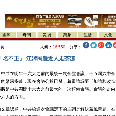
國際
奇聞
災禍
萬象
生活
文化
人氣：
16,550
分享：
發表
「名不正」 江澤民幾近人走茶涼
】中共在明年十六大之前的最後一次全體會議，十五屆六中全
天的緊鑼密鼓，現在會議公報已發，着重強調要「加強和改進
議將是中共召開十六大之前最大的一次預備會議。會議的走向
十六大的方向。
的文章認爲，中共給這次會議定下的主調是解決黨風問題。在