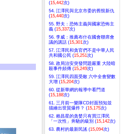
(
15,442
次)
54. 江澤民與北京市委的舊恨新仇
(
15,440
次)
55. 野夫：恐怖主義與國家恐怖主
義 (
15,337
次)
56. 李威：推薦布什在國會聯席會
議的講話 (
15,301
次)
57. 江澤民和貪官們不是中華人民
共和國公民 (
15,251
次)
58. 政局治安突發問題嚴重 大陸暗
殺事件頻傳 (
15,249
次)
59. 江澤民四面受敵 六中全會變數
大增 (
15,204
次)
60. 從新華網的報導中看門道
(
15,188
次)
61. 三月前一樂隊CD封面預知並
描繪出世貿爆炸？ (
15,175
次)
62. 賴昌星的貪婪只有買江澤民
「一次性」奔馳的級別 (
15,142
次)
63. 農村的最新民謠 (
15,094
次)