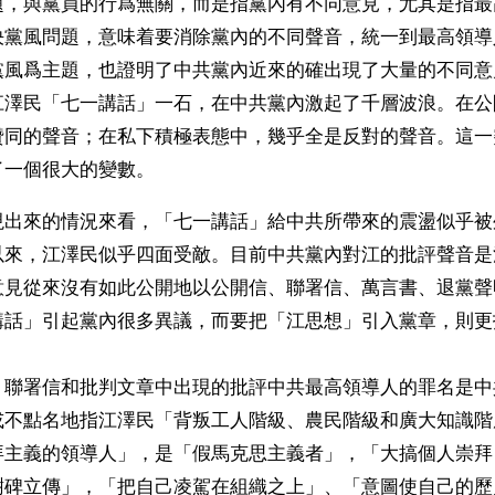
題，與黨員的行爲無關，而是指黨內有不同意見，尤其是指最
決黨風問題，意味着要消除黨內的不同聲音，統一到最高領導
黨風爲主題，也證明了中共黨內近來的確出現了大量的不同意
江澤民「七一講話」一石，在中共黨內激起了千層波浪。在公
贊同的聲音；在私下積極表態中，幾乎全是反對的聲音。這一
一個很大的變數。 
現出來的情況來看，「七一講話」給中共所帶來的震盪似乎被
以來，江澤民似乎四面受敵。目前中共黨內對江的批評聲音是
意見從來沒有如此公開地以公開信、聯署信、萬言書、退黨聲
講話」引起黨內很多異議，而要把「江思想」引入黨章，則更
、聯署信和批判文章中出現的批評中共最高領導人的罪名是中
或不點名地指江澤民「背叛工人階級、農民階級和廣大知識階
拜主義的領導人」，是「假馬克思主義者」，「大搞個人崇拜
樹碑立傳」，「把自己凌駕在組織之上」、「意圖使自己的歷