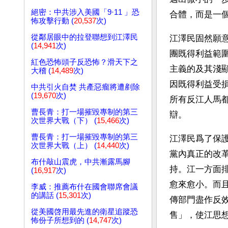
絕密：中共涉入美國「9·11 」恐
合體，而是一
怖攻擊行動 (
20,537
次)
從鄰居眼中的拉登聯想到江澤民
江澤民固然願
(
14,941
次)
團既得利益範
紅色恐怖頭子反恐怖？滑天下之
主義的及其淺
大稽 (
14,489
次)
因既得利益受
中共引火自焚 共產惡瘤將遭剷除
(
19,670
次)
所有反江人馬
曹長青：打一場摧毀專制的第三
辯。
次世界大戰（下） (
15,466
次)
曹長青：打一場摧毀專制的第三
江澤民爲了保
次世界大戰（上） (
14,440
次)
黨內真正的改
布什敲山震虎，中共漸露馬腳
持。江一方面
(
16,917
次)
愈來愈小。而
李威：推薦布什在國會聯席會議
的講話 (
15,301
次)
傳部門盡作反
從美國啓用最先進的衛星追蹤恐
售」，使江思
怖份子所想到的 (
14,747
次)