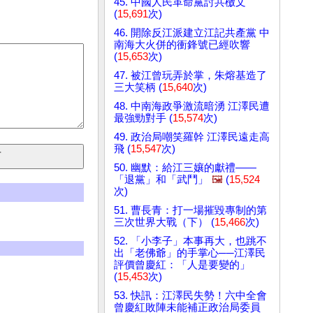
45. 中國人民革命黨討共檄文
(
15,691
次)
46. 開除反江派建立江記共產黨 中
南海大火併的衝鋒號已經吹響
(
15,653
次)
47. 被江曾玩弄於掌，朱熔基造了
三大笑柄 (
15,640
次)
48. 中南海政爭激流暗湧 江澤民遭
最強勁對手 (
15,574
次)
49. 政治局嘲笑羅幹 江澤民遠走高
飛 (
15,547
次)
50. 幽默：給江三孃的獻禮——
「退黨」和「武鬥」
🖼️
(
15,524
次)
51. 曹長青：打一場摧毀專制的第
三次世界大戰（下） (
15,466
次)
52. 「小李子」本事再大，也跳不
出「老佛爺」的手掌心──江澤民
評價曾慶紅：「人是要變的」
(
15,453
次)
53. 快訊：江澤民失勢！六中全會
曾慶紅敗陣未能補正政治局委員