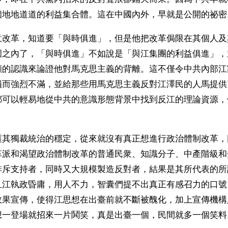
個地地道道的利益集合體。這在中國內外，早就是公開的祕密
意改革，知道要「與時俱進」，但是他把改革侷限在其個人及
圍之內了，「與時俱進」不如說是「與江集團的利益俱進」，
顯的認識來論證他對馬克思主義的背離。這不僅令中共內部江
損而強烈不滿，並給那些用馬克思主義反對江澤民的人馬提供
都可以輕易地從中共的意識形態背景中找到反江的理論資源，
護其獨裁統治的穩定，從來就沒有真正想進行政治體制改革，
革派和渴望政治體制改革的普通民衆、知識分子、中產階級和
排斥支持者，同時又大規模製造反對者，結果是其所代表的所
且江執政昏庸，用人不力，智囊們提不出真正有感召力的口號
效果宣傳，使得江思想在出臺前就不斷被醜化，加上宣傳機構
想一登場就招來一片鬨笑，真是出臺一個，民間就多一個笑料