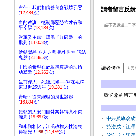
布什：我們相信善良會戰勝邪惡
讀者留言反饋
(
12,484
次)
血的教訓：抵制邪惡恐怖才有和
平幸福 (
13,134
次)
對軍委主席江澤民「超限戰」的
批判 (
14,093
次)
陰錯陽差 亦人亦鬼 揚州男性 暗結
鬼胎 (
21,885
次)
中國的希望在於敢講真話的法輪
讀者暱稱:
功羣衆 (
12,362
次)
生前偉大，死後悲慘──寫在毛澤
東逝世25週年 (
19,281
次)
歡迎您的留言
青晴：從朱總理的身世談起
(
16,804
次)
羅乾的天安門自焚案幹得真不夠
漂亮 (
19,697
次)
中共黨旗改
和李鵬相比，江氏政權人性淪喪
於浩成：江澤
得精光！
🖼️
(
14,495
次)
於浩成：江澤