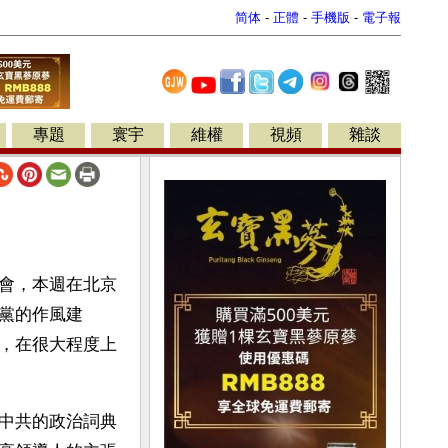
简体
-
正體
-
手機版
-
電子報
專題
寰宇
維權
視頻
雜談
會，本週在北京
黨的作風建
，在很大程度上
中共的政治詞典