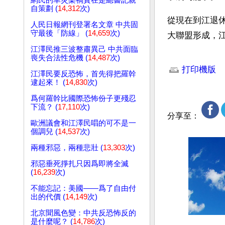
網民的幸災樂禍實在是總書記親
自策劃 (
14,312
次)
從現在到江退
人民日報網刊登署名文章 中共固
守最後「防線」 (
14,659
次)
大聯盟形成，
江澤民推三波整肅異己 中共面臨
文章網址: http://w
喪失合法性危機 (
14,487
次)
打印機版
江澤民要反恐怖，首先得把羅幹
逮起來！ (
14,830
次)
爲何羅幹比國際恐怖份子更殘忍
下流？ (
17,110
次)
分享至：
歐洲議會和江澤民唱的可不是一
個調兒 (
14,537
次)
兩種邪惡，兩種悲壯 (
13,303
次)
邪惡垂死掙扎只因爲即將全滅
(
16,239
次)
不能忘記：美國——爲了自由付
出的代價 (
14,149
次)
北京聞風色變：中共反恐怖反的
是什麼呢？ (
14,786
次)