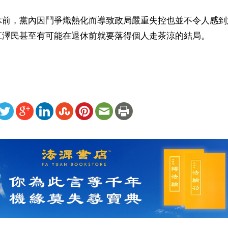
休前，黨內因鬥爭熾熱化而導致政局嚴重失控也並不令人感到
江澤民甚至有可能在退休前就要落得個人走茶涼的結局。
ww.renminbao.com/rmb/articles/2001/9/27/16122b.html