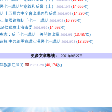
民七一講話的意義和反響（上）
(
14,655
次)
2001/10/2
話 十五屆六中全會出現強烈反彈
(
14,270
次)
2001/9/26
江 華國鋒概括「七一」講話
(
16,776
次)
2001/9/25
地諸侯猛攻上海市委
(
14,592
次)
2001/9/19
炎志：反「七一講話」將開除出黨
(
13,487
次)
2001/9/1
造極 中共組團宣講江澤民七一講話
(
13,269
次)
2001/8/23
更多文章導讀：
2001年9月27日
萍教訓江澤民
🖼️
(
40,174
次)
2001/5/20