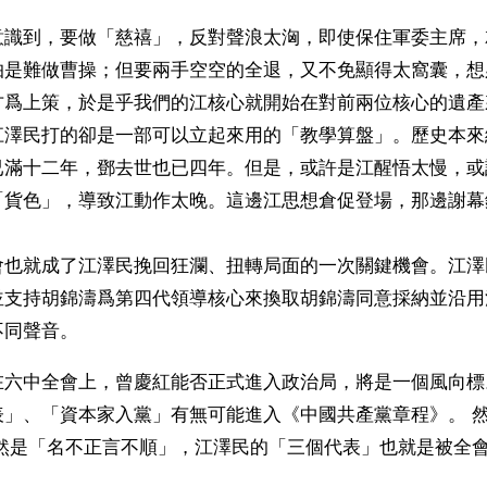
意識到，要做「慈禧」，反對聲浪太洶，即使保住軍委主席，
怕是難做曹操；但要兩手空空的全退，又不免顯得太窩囊，想
方爲上策，於是乎我們的江核心就開始在對前兩位核心的遺產
江澤民打的卻是一部可以立起來用的「教學算盤」。歷史本來
已滿十二年，鄧去世也已四年。但是，或許是江醒悟太慢，或
「貨色」，導致江動作太晚。這邊江思想倉促登場，那邊謝幕
會也就成了江澤民挽回狂瀾、扭轉局面的一次關鍵機會。江澤
並支持胡錦濤爲第四代領導核心來換取胡錦濤同意採納並沿用
同聲音。 
在六中全會上，曾慶紅能否正式進入政治局，將是一個風向標
表」、「資本家入黨」有無可能進入《中國共產黨章程》。 
依然是「名不正言不順」，江澤民的「三個代表」也就是被全