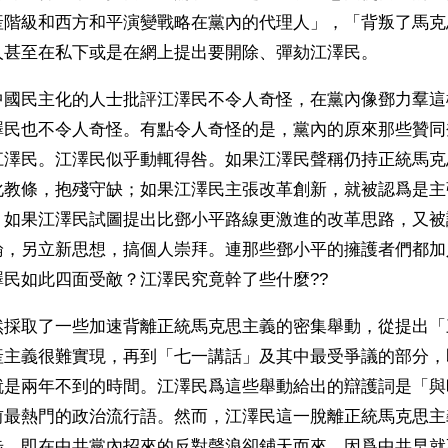
產階級和西方和平演變戰略在黨內的代理人」，「背叛了馬克
人甚至在私下或是在網上提出要開除、彈劾江澤民。
中國民主化的人士批評江澤民不令人奇怪，在黨內像鄧力羣這
澤民也不令人奇怪。有點令人奇怪的是，黨內的原來那些贊同
江澤民。江澤民似乎動輒得咎。如果江澤民聲稱仍持正統馬克
化教條，抱殘守缺；如果江澤民主張改革創新，就被認爲是主
；如果江澤民試圖提出比鄧小平路線更激進的改革思路，又被
論，另立新思想，搞個人崇拜。連那些鄧小平的擁護者們都加
民如此四面受敵？江澤民究竟幹了些什麼?? 
然採取了一些加速背離正統馬克思主義的密集舉動，從提出「
產主義很難實現，再到「七一講話」及其中最受爭議的部分，
就是兩年不到的時間。江澤民爲這些舉動給出的辯護詞是「與
前最熱門的政治流行語。然而，江澤民這一脫離正統馬克思主
步，即在中共黨內招來的反對聲浪卻鋪天而來。因爲中共早就