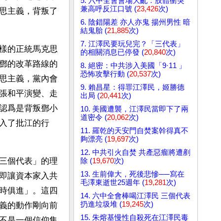
5. 六中全會會場大亂：肢體衝突
兼高呼反江口號 (
23,426
次)
思主義，背叛了
6. 陰錯陽差 亦人亦鬼 揚州男性 暗
結鬼胎 (
21,885
次)
7. 江澤民要玩兒完？「三代表」
樣的正統馬克思
的相關消息已停發 (
20,840
次)
鄧的改革路線的
8. 絕密：中共涉入美國「9·11 」
恐怖攻擊行動 (
20,537
次)
思主義，黨內會
9. 賴昌星：得罪江澤民，姬勝德
張和平演變、走
出局 (
20,441
次)
認爲是背叛鄧小
10. 美國遭襲，江澤民當即下了兩
道密令 (
20,062
次)
入了批江的行
11. 羅乾的天安門自焚案幹得真不
夠漂亮 (
19,697
次)
12. 中共引火自焚 共產惡瘤將遭剷
三個代表」的理
除 (
19,670
次)
13. 生前偉大，死後悲慘──寫在
即讓資本家入共
毛澤東逝世25週年 (
19,281
次)
時俱進」。這四
14. 六中全會棒喝江澤民 三個代表
扔進垃圾堆 (
19,245
次)
義的動作剛向前
15. 朱熔基慢性自殺死在江澤民毒
不是一個信仰集