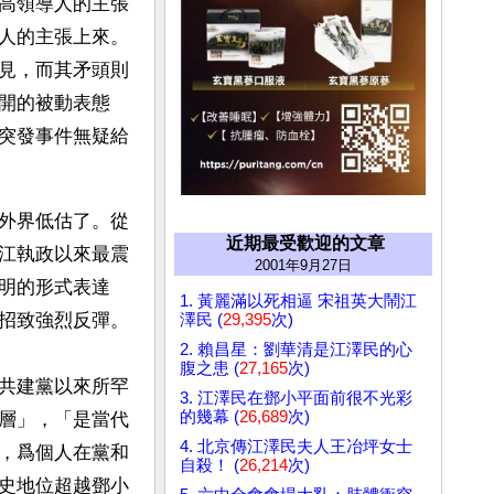
高領導人的主張
人的主張上來。
見，而其矛頭則
開的被動表態
突發事件無疑給
外界低估了。從
近期最受歡迎的文章
江執政以來最震
2001年9月27日
明的形式表達
1. 黃麗滿以死相逼 宋祖英大鬧江
招致強烈反彈。
澤民 (
29,395
次)
2. 賴昌星：劉華清是江澤民的心
腹之患 (
27,165
次)
共建黨以來所罕
3. 江澤民在鄧小平面前很不光彩
的幾幕 (
26,689
次)
層」，「是當代
4. 北京傳江澤民夫人王冶坪女士
，爲個人在黨和
自殺！ (
26,214
次)
史地位超越鄧小