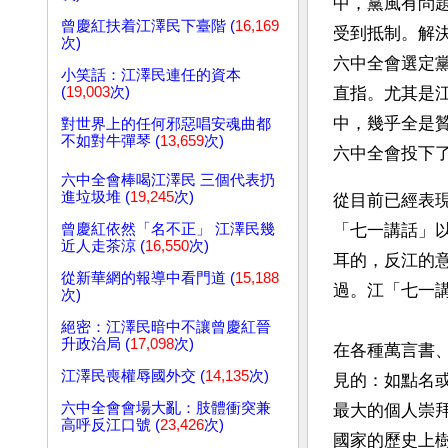
中，黨風有問
曾慶紅扶着江澤民下臺階 (
16,169
受到抵制。解
次)
六中全會選定
小笑話：江澤民連任的資本
(
19,003
次)
直指。尤其是
中，幾乎全是
對世界上的任何邪惡唱安魂曲都
不如對牛彈琴 (
13,659
次)
六中全會投下了
六中全會棒喝江澤民 三個代表扔
進垃圾堆 (
19,245
次)
從目前已經表
曾慶紅依然「名不正」 江澤民幾
「七一講話」
近人走茶涼 (
16,550
次)
耳的，反江的
從新華網的報導中看門道 (
15,188
過。江「七一
次)
絕密：江澤民暗中不讓曾慶紅晉
升政治局 (
17,098
次)
在各種萬言書
江澤民喪權辱國外交 (
14,135
次)
見的：如點名
六中全會會場大亂：肢體衝突兼
最大的個人崇
高呼反江口號 (
23,426
次)
國家的歷史上