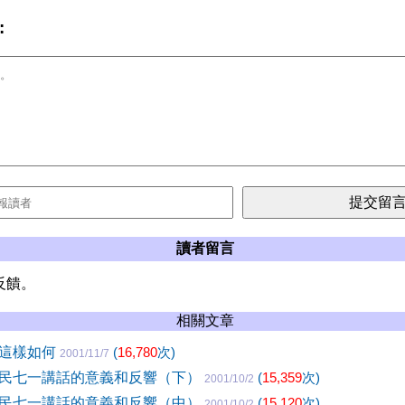
:
讀者留言
反饋。
相關文章
成這樣如何
(
16,780
次)
2001/11/7
民七一講話的意義和反響（下）
(
15,359
次)
2001/10/2
民七一講話的意義和反響（中）
(
15,120
次)
2001/10/2