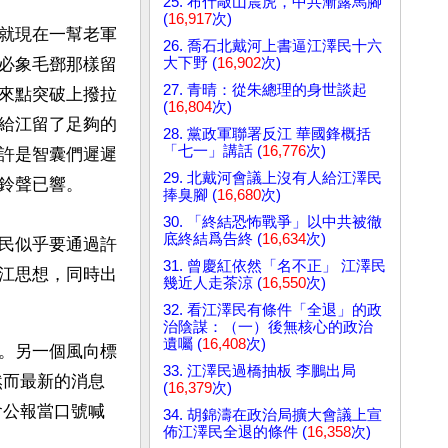
25. 布什敲山震虎，中共漸露馬腳
(
16,917
次)
就現在一幫老軍
26. 喬石北戴河上書逼江澤民十六
大下野 (
16,902
次)
必象毛鄧那樣留
27. 青晴：從朱總理的身世談起
來點突破上撥拉
(
16,804
次)
給江留了足夠的
28. 黨政軍聯署反江 華國鋒概括
「七一」講話 (
16,776
次)
許是智囊們遲遲
29. 北戴河會議上沒有人給江澤民
鈴聲已響。
捧臭腳 (
16,680
次)
30. 「終結恐怖戰爭」以中共被徹
底終結爲告終 (
16,634
次)
民似乎要通過許
31. 曾慶紅依然「名不正」 江澤民
江思想，同時出
幾近人走茶涼 (
16,550
次)
32. 看江澤民有條件「全退」的政
治陰謀：（一）後無核心的政治
遺囑 (
16,408
次)
。另一個風向標
33. 江澤民過橋抽板 李鵬出局
然而最新的消息
(
16,379
次)
會公報當口號喊
34. 胡錦濤在政治局擴大會議上宣
佈江澤民全退的條件 (
16,358
次)