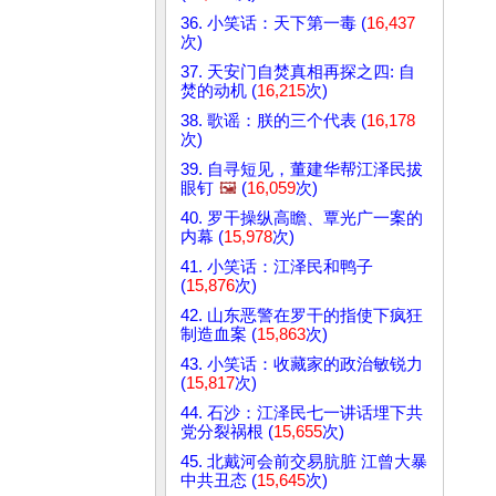
36. 小笑话：天下第一毒 (
16,437
次)
37. 天安门自焚真相再探之四: 自
焚的动机 (
16,215
次)
38. 歌谣：朕的三个代表 (
16,178
次)
39. 自寻短见，董建华帮江泽民拔
眼钉
🖼️
(
16,059
次)
40. 罗干操纵高瞻、覃光广一案的
内幕 (
15,978
次)
41. 小笑话：江泽民和鸭子
(
15,876
次)
42. 山东恶警在罗干的指使下疯狂
制造血案 (
15,863
次)
43. 小笑话：收藏家的政治敏锐力
(
15,817
次)
44. 石沙：江泽民七一讲话埋下共
党分裂祸根 (
15,655
次)
45. 北戴河会前交易肮脏 江曾大暴
中共丑态 (
15,645
次)