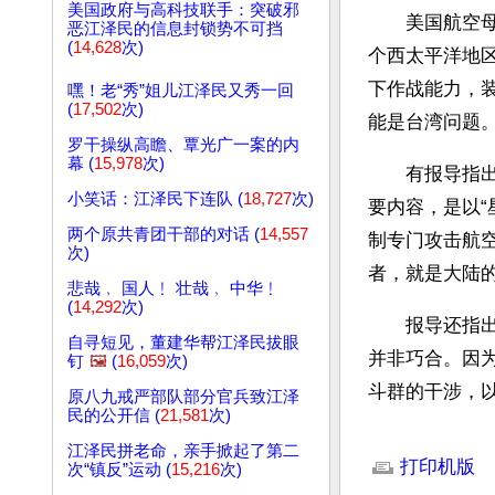
美国政府与高科技联手：突破邪
　　美国航空
恶江泽民的信息封锁势不可挡
(
14,628
次)
个西太平洋地
下作战能力，
嘿！老“秀”姐儿江泽民又秀一回
(
17,502
次)
能是台湾问题
罗干操纵高瞻、覃光广一案的内
幕 (
15,978
次)
　　有报导指
小笑话：江泽民下连队 (
18,727
次)
要内容，是以
两个原共青团干部的对话 (
14,557
制专门攻击航
次)
者，就是大陆的
悲哉﹐ 国人﹗ 壮哉﹐ 中华﹗
(
14,292
次)
　　报导还指
自寻短见，董建华帮江泽民拔眼
并非巧合。因
钉
🖼️
(
16,059
次)
斗群的干涉，
原八九戒严部队部分官兵致江泽
民的公开信 (
21,581
次)
文章网址: http://w
江泽民拼老命，亲手掀起了第二
打印机版
次“镇反”运动 (
15,216
次)