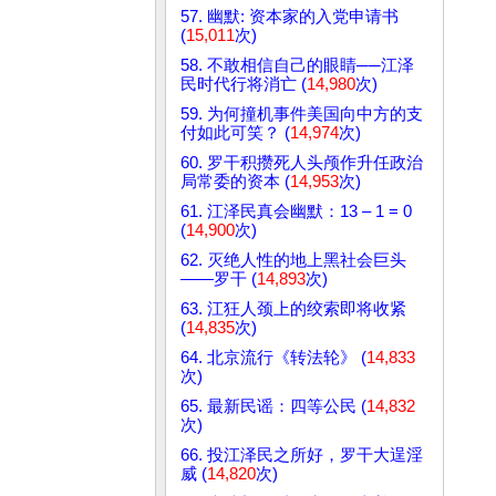
57. 幽默: 资本家的入党申请书
(
15,011
次)
58. 不敢相信自己的眼睛──江泽
民时代行将消亡 (
14,980
次)
59. 为何撞机事件美国向中方的支
付如此可笑？ (
14,974
次)
60. 罗干积攒死人头颅作升任政治
局常委的资本 (
14,953
次)
61. 江泽民真会幽默：13 – 1 = 0
(
14,900
次)
62. 灭绝人性的地上黑社会巨头
——罗干 (
14,893
次)
63. 江狂人颈上的绞索即将收紧
(
14,835
次)
64. 北京流行《转法轮》 (
14,833
次)
65. 最新民谣：四等公民 (
14,832
次)
66. 投江泽民之所好，罗干大逞淫
威 (
14,820
次)