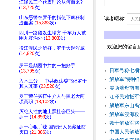
江泽民三个代表理论从何而来?
(
13,725
次)
山东恶警在罗干的指使下疯狂制
读者暱称:
造血案 (
15,863
次)
四川一路段发生塌方 千车万人被
困九寨沟外 (
13,803
次)
欢迎您的留言
投江泽民之所好，罗干大逞淫威
(
14,820
次)
罗干是颠覆中共的一把好手
日军号称七项
(
13,795
次)
解放军“特种
入木三分──中共政法委书记罗干
其人其事 (
23,526
次)
美两航母南海
罗干荣任买官中介人与黑老大两
江泽民难抵军
项高职 (
18,102
次)
解放军东山岛
灭绝人性的地上黑社会巨头——
解放军渡海攻
罗干 (
14,893
次)
数十解放军将
罗干心狠手辣 国安部人员藏证防
中国人民解放
灭口 (
21,386
次)