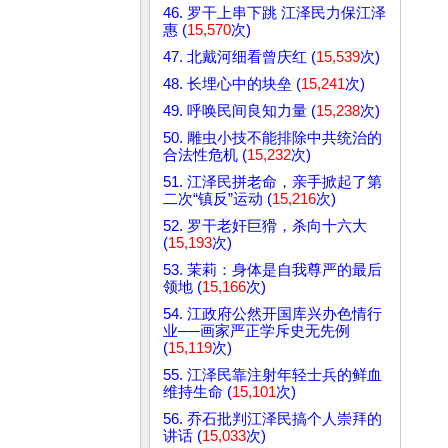
46. 罗干上串下跳 江泽民力保江泽
惠 (
15,570
次)
47. 北戴河细看曾庆红 (
15,539
次)
48. 长埋心中的块垒 (
15,241
次)
49. 呼唤民间良知力量 (
15,238
次)
50. 雕虫小技不能排除中共统治的
合法性危机 (
15,232
次)
51. 江泽民拼老命，亲手掀起了第
二次“镇反”运动 (
15,216
次)
52. 罗干老奸巨猾，杀向十六大
(
15,193
次)
53. 茉莉：身体是自我尊严的最后
领地 (
15,166
次)
54. 江政府公然开国库兴办色情行
业──画家严正学斥史无先例
(
15,119
次)
55. 江泽民靠注射年轻士兵的鲜血
维持生命 (
15,101
次)
56. 乔石批判江泽民搞个人崇拜的
讲话 (
15,033
次)