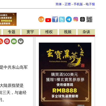
简体
-
正體
-
手机版
-
电子报
专题
寰宇
维权
视频
杂谈
是中共东山岛军
大陆原指望是
前三天，与途经
习。