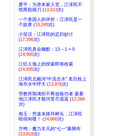
萧平：为资本家入党，江泽民不
惜两肋插刀 (
13,313
次)
一个美国人的评价：江泽民是一
个奴隶 (
13,249
次)
小笑话：江泽民的迟归妙计
(
17,396
次)
江泽民真会幽默：13 – 1 = 0
(
14,900
次)
江狂人颈上的绞索即将收紧
(
14,835
次)
江泽民北戴河“中流击水” 老百姓上
海市水中呼天 (
13,876
次)
劳教所期满拒不释放炼功者 避暑
地江泽民才敢河里尽逍遥 (
13,266
次)
南玉：穷途末路拜树头，江泽民
唔得闲喽！ (
14,000
次)
方鸣：魔力非凡的“七一”裹脚布
(
13,818
次)