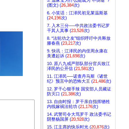
5. 温家宝为什么能成为“不倒翁”？
(图文) (
26,384
次)
6. 小笑话：江泽民初见莱温斯基
(
24,196
次)
7. 入木三分──中共政法委书记罗
干其人其事 (
23,526
次)
8. “法轮功之友”组织呼吁中共释放
滕春燕 (
23,217
次)
9. 快讯：江泽民的内侄周永康在
美遭起诉 (
21,698
次)
10. 原八九戒严部队部分官兵致江
泽民的公开信 (
21,581
次)
11. 江泽民──诺查丹马斯《诸世
纪》预言中的恐怖大王 (
21,486
次)
12. 罗干心狠手辣 国安部人员藏证
防灭口 (
21,386
次)
13. 自由时报：罗干亲自指挥牺牲
内线嫁祸法轮功 (
21,176
次)
14. 武警司令大骂罗干 政法委书记
阴整杨国屏 (
20,928
次)
15. 江主席的快乐时光 (
20,876
次)