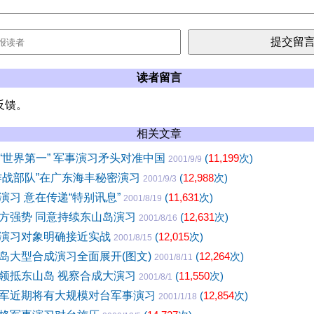
读者留言
反馈。
相关文章
“世界第一” 军事演习矛头对准中国
(
11,199
次)
2001/9/9
作战部队”在广东海丰秘密演习
(
12,988
次)
2001/9/3
演习 意在传递“特别讯息”
(
11,631
次)
2001/8/19
方强势 同意持续东山岛演习
(
12,631
次)
2001/8/16
演习对象明确接近实战
(
12,015
次)
2001/8/15
岛大型合成演习全面展开(图文)
(
12,264
次)
2001/8/11
领抵东山岛 视察合成大演习
(
11,550
次)
2001/8/1
军近期将有大规模对台军事演习
(
12,854
次)
2001/1/18