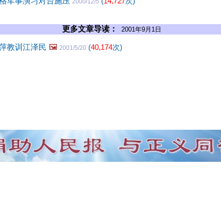
格军事演习对台施压
(
14,727
次)
2000/12/5
更多文章导读：
2001年9月1日
萍教训江泽民
🖼️
(
40,174
次)
2001/5/20