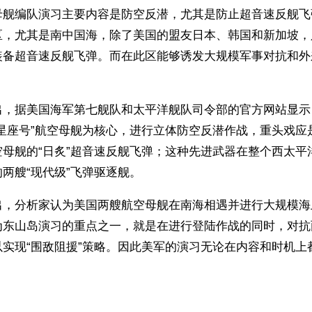
母舰编队演习主要内容是防空反潜，尤其是防止超音速反舰飞
区，尤其是南中国海，除了美国的盟友日本、韩国和新加坡，
装备超音速反舰飞弹。而在此区能够诱发大规模军事对抗和外
。
出，据美国海军第七舰队和太平洋舰队司令部的官方网站显示
“星座号”航空母舰为核心，进行立体防空反潜作战，重头戏应
空母舰的“日炙”超音速反舰飞弹；这种先进武器在整个西太平
两艘“现代级”飞弹驱逐舰。
出，分析家认为美国两艘航空母舰在南海相遇并进行大规模海
为东山岛演习的重点之一，就是在进行登陆作战的同时，对抗
以实现“围敌阻援”策略。因此美军的演习无论在内容和时机上
ww.renminbao.com/rmb/articles/2001/9/1/15520.html