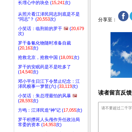
长埋心中的块垒 (
15,241
次)
从照片看江泽民同志到底是不是
“同志”？ (
20,553
次)
分享至：
小笑话：临刑前的罗干
🖼️
(
20,679
次)
罗干备氰化物随时准备自裁
(
20,163
次)
抢救北京，抢救中国 (
18,091
次)
罗干的安眠药是不是吃多了
(
14,540
次)
邓小平生日江下令禁止纪念：江
泽民糗事一箩筐(六) (
33,119
次)
读者留言反馈
小笑话：朱总理最怕的风暴
🖼️
(
28,593
次)
方鸣：江泽民造“神”记 (
17,055
次)
罗干积攒死人头颅作升任政治局
常委的资本 (
14,953
次)