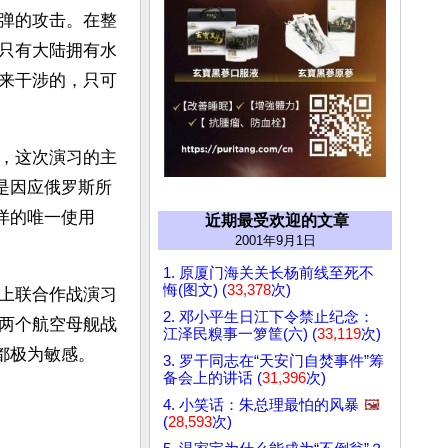
弹的攻击。在整
只有大陆拥有水
来干涉的，只可
，这次演习的主
是因应俄罗斯所
洋的唯一使用
近期最受欢迎的文章
2001年9月1日
1. 原厦门海关关长杨前线至死不
悔(图文) (
33,378
次)
上联合作战演习
2. 邓小平生日江下令禁止纪念：
两个航空母舰战
江泽民糗事一箩筐(六) (
33,119
次)
都极为敏感。
3. 罗干同志在“天安门自焚事件”筹
备会上的讲话 (
31,396
次)
4. 小笑话：朱总理最怕的风暴
🖼️
(
28,593
次)