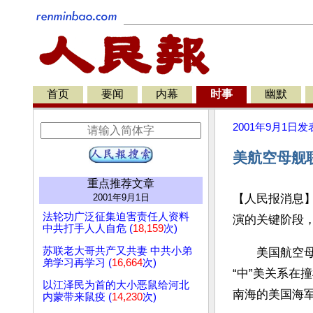
首页
要闻
内幕
时事
幽默
2001年9月1日
发
美航空母舰
重点推荐文章
2001年9月1日
【人民报消息
法轮功广泛征集迫害责任人资料
演的关键阶段
中共打手人人自危 (
18,159
次)
苏联老大哥共产又共妻 中共小弟
　　美国航空
弟学习再学习 (
16,664
次)
“中”美关系
以江泽民为首的大小恶鼠给河北
南海的美国海军
内蒙带来鼠疫 (
14,230
次)