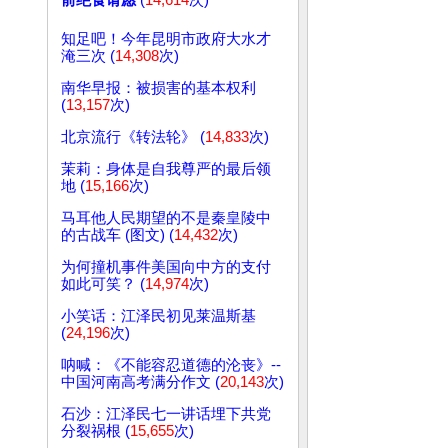
前绝食请愿
(
14,614
次)
知足吧！今年昆明市政府大水才
淹三次 (
14,308
次)
南华早报：被损害的基本权利
(
13,157
次)
北京流行《转法轮》 (
14,833
次)
茉莉：身体是自我尊严的最后领
地 (
15,166
次)
马耳他人民期望的不是秦皇陵中
的古战车 (图文) (
14,432
次)
为何撞机事件美国向中方的支付
如此可笑？ (
14,974
次)
小笑话：江泽民初见莱温斯基
(
24,196
次)
呐喊：《不能容忍道德的沦丧》--
中国河南高考满分作文 (
20,143
次)
石沙：江泽民七一讲话埋下共党
分裂祸根 (
15,655
次)