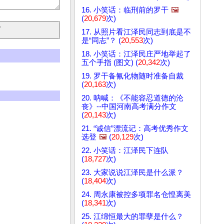
16. 小笑话：临刑前的罗干
🖼️
(
20,679
次)
17. 从照片看江泽民同志到底是不
是“同志”？ (
20,553
次)
18. 小笑话：江泽民庄严地举起了
五个手指 (图文) (
20,342
次)
19. 罗干备氰化物随时准备自裁
(
20,163
次)
20. 呐喊：《不能容忍道德的沦
丧》--中国河南高考满分作文
(
20,143
次)
21. “诚信”漂流记：高考优秀作文
选登
🖼️
(
20,129
次)
22. 小笑话：江泽民下连队
(
18,727
次)
23. 大家说说江泽民是什么派？
(
18,404
次)
24. 周永康被控多项罪名仓惶离美
(
18,341
次)
25. 江绵恒最大的罪孽是什么？