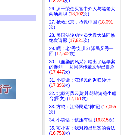
(
18,220
次)
26. 罗干荣任买官中介人与黑老大
两项高职 (
18,102
次)
27. 抢救北京，抢救中国 (
18,091
次)
28. 美国法轮功学员为救大陆同修
绝食请愿 (
17,821
次)
29. 嘿！老“秀”姐儿江泽民又秀一
回 (
17,502
次)
30. 《血染的风采》唱出了远华案
的惨烈──坊间盛传董文华已自杀
(
17,447
次)
31. 小笑话：江泽民的迟归妙计
(
17,396
次)
32. 北戴河风云莫测 胡锦涛稳坐船
台(图文) (
17,151
次)
33. 方鸣：江泽民造“神”记 (
17,055
次)
34. 小笑话：镇压有理 (
16,815
次)
35. 项小吉：我对赖昌星案的看法
(
16,753
次)