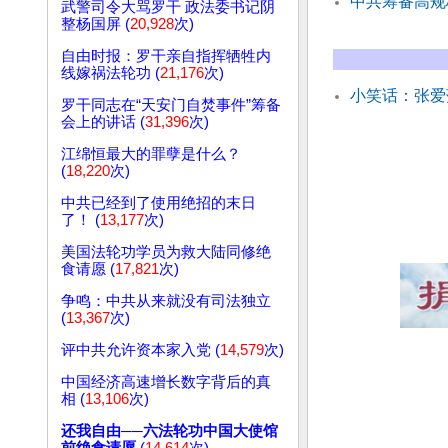
中共筹备高规
武警司令大骂罗干 政法委书记阴
整杨国屏 (
20,928
次)
自由时报：罗干亲自指挥牺牲内
线嫁祸法轮功 (
21,176
次)
小笑话：张爱
罗干同志在“天安门自焚事件”筹备
会上的讲话 (
31,396
次)
江绵恒最大的罪孽是什么？
(
18,220
次)
中共已经到了使用绝招的末日
了！ (
13,177
次)
美国法轮功学员为救大陆同修绝
食请愿 (
17,821
次)
争鸣：中共从来就没有司法独立
(
13,367
次)
评中共允许资本家入党 (
14,579
次)
中国经济高速增长数字背后的真
相 (
13,106
次)
还我自由──六法轮功中国大使馆