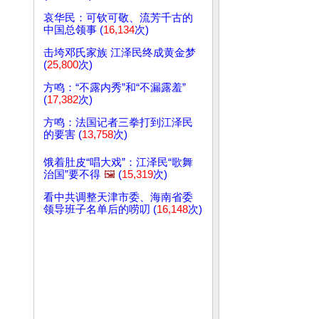
哀华民：可钦可敬、流芳千古的
中国总领事 (
16,134
次)
击垮邓氏家族 江泽民终成黄金梦
(
25,800
次)
方鸣：“不露内秀”和“不漏露羞”
(
17,382
次)
方鸣：法国记者三拳打到江泽民
的要害 (
13,758
次)
饿着肚皮“唱大戏”：江泽民“歌舞
治国”要不得
🖼️
(
15,319
次)
看中共调整天津市委、海南省委
领导班子名单后的唠叨 (
16,148
次)