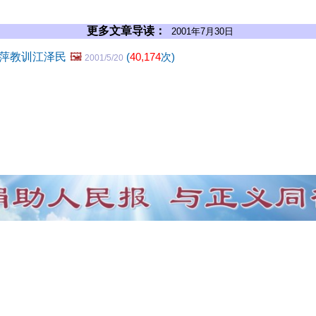
更多文章导读：
2001年7月30日
萍教训江泽民
🖼️
(
40,174
次)
2001/5/20