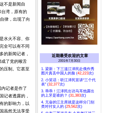
这不是新闻自
和台湾，原有的
始自律，出现了向
是水火不容、你
完全可以有不同
多的新闻记者，
近期最受欢迎的文章
2001年7月30日
都成了党的喉舌
的压制。它甚至
1. 梁新：下三滥江泽民赴俄作秀
图片真丢中国人的脸 (
42,223
次)
2. 小笑话：听江泽民宣讲“三个代
表” (
32,377
次)
国内记者是作了
3. 乖乖！江泽民出访马耳他露出
的上牙是谁的？ (
31,383
次)
国记者透露的，
4. 亢奋的江主席就是这样分门别
有的影响力，以
类对付女人的 (
29,562
次)
国虽然无法享受