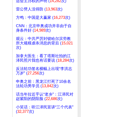
运会主办权的声明 (
14,282
次)
雷公劈人没得防 (
13,963
次)
方鸣：中国是大赢家 (
16,273
次)
CNN：北京申奥成功并非由于自
身条件好 (
14,989
次)
观云：中共严厉封锁哈尔滨劳教
所大规模虐杀消息的背后 (
15,021
次)
加拿大医生：看了塔斯社拍的江
泽民照片我也有话要说 (
18,284
次)
反法轮功签名横幅上出现“李洪志
万岁” (
27,256
次)
申奥之前：黑龙江打死了10余名
法轮功男学员 (
13,842
次)
话当年拉近乎认“老乡”：江泽民对
赵紫阳的阴阳脸 (
22,686
次)
小笑话：听江泽民宣讲“三个代表”
(
32,377
次)