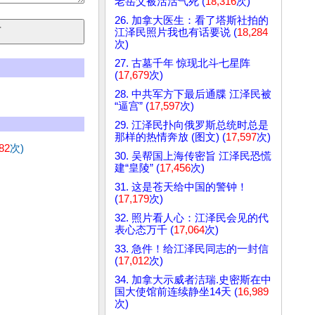
老岳父被活活气死 (
18,316
次)
26. 加拿大医生：看了塔斯社拍的
江泽民照片我也有话要说 (
18,284
次)
27. 古墓千年 惊现北斗七星阵
(
17,679
次)
28. 中共军方下最后通牒 江泽民被
“逼宫” (
17,597
次)
29. 江泽民扑向俄罗斯总统时总是
那样的热情奔放 (图文) (
17,597
次)
82
次)
30. 吴帮国上海传密旨 江泽民恐慌
建“皇陵” (
17,456
次)
31. 这是苍天给中国的警钟！
(
17,179
次)
32. 照片看人心：江泽民会见的代
表心态万千 (
17,064
次)
33. 急件！给江泽民同志的一封信
(
17,012
次)
34. 加拿大示威者洁瑞.史密斯在中
国大使馆前连续静坐14天 (
16,989
次)