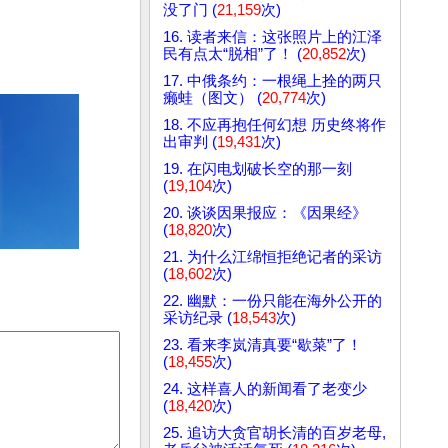
没了门 (
21,159
次)
16. 读者来信：这张照片上的江泽
民有点太“脱相”了！ (
20,852
次)
17. 中俄条约：一根绳上拴的两只
癞蛙（图文） (
20,774
次)
18. 不应再抱任何幻想 历史终将作
出审判 (
19,431
次)
19. 在闪电划破长空的那一刻
(
19,104
次)
20. 谈谈因果报应：《因果经》
(
18,820
次)
21. 为什么江绵恒拒绝记者的采访
(
18,602
次)
22. 幽默：一份只能在海外公开的
采访纪录 (
18,543
次)
23. 看来李岚清真要“歇菜”了！
(
18,455
次)
24. 这样喜人的新闻看了老变少
(
18,420
次)
25. 追访大贪官胡长清的百岁老母,