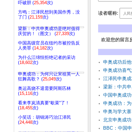
吓破胆 (
25,354
次)
方鸣：江泽民想到美国作秀，没
读者暱称:
了门 (
21,159
次)
梁新：中共申奥成功是绝对值得
庆贺的！（图文） (
27,339
次)
欢迎您的留言
中国高级官员在纽约市被控告反
人类罪 (
14,182
次)
为什么江绵恒拒绝记者的采访
申奥成功后他
(
18,602
次)
申奥成功喜气
申奥成功：为何只让宋祖英一人
江泽民申奥成
狂舞高歌？ (
25,049
次)
梁新：中共申
奥运高烧不退需要阿斯匹林
(
15,116
次)
中国申奥成功
看来李岚清真要“歇菜”了！
申奥成功：为
(
18,455
次)
申奥与学大
小笑话：胡锦涛巧治江泽民
北京申奥成功
(
24,448
次)
BBC：中国