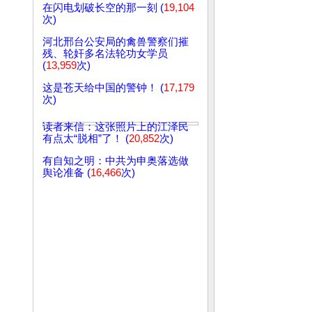
在闪电划破长空的那一刻 (
19,104
次)
河北邢台公安局的禽兽警察们摧
残、轮奸多名法轮功女学员
(
13,959
次)
这是苍天给中国的警钟！ (
17,179
次)
读者来信：这张照片上的江泽民
有点太“脱相”了！ (
20,852
次)
有自知之明：中共为申奥落选做
舆论准备 (
16,466
次)