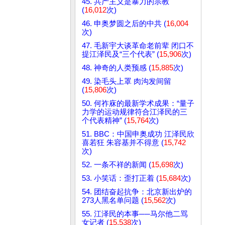
45. 共产主义是暴力的宗教
(
16,012
次)
46. 申奥梦圆之后的中共 (
16,004
次)
47. 毛新宇大谈革命老前辈 闭口不
提江泽民及“三个代表” (
15,906
次)
48. 神奇的人类预感 (
15,885
次)
49. 染毛头上罩 肉沟发间留
(
15,806
次)
50. 何祚庥的最新学术成果：“量子
力学的运动规律符合江泽民的三
个代表精神” (
15,764
次)
51. BBC：中国申奥成功 江泽民欣
喜若狂 朱容基并不得意 (
15,742
次)
52. 一条不祥的新闻 (
15,698
次)
53. 小笑话：歪打正着 (
15,684
次)
54. 团结奋起抗争：北京新出炉的
273人黑名单问题 (
15,562
次)
55. 江泽民的本事──马尔他二骂
女记者 (
15,538
次)