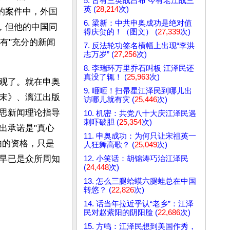
5. 古有三英战吕布 今有老江战三
英 (
28,214
次)
的案件中，外国
6. 梁新：中共申奥成功是绝对值
，但他的中国同
得庆贺的！（图文） (
27,339
次)
有"充分的新闻
7. 反法轮功签名横幅上出现“李洪
志万岁” (
27,256
次)
8. 李瑞环万里乔石叫板 江泽民还
真没了辄！ (
25,963
次)
观了。就在申奥
9. 咂咂！扫帚星江泽民到哪儿出
末》、漓江出版
访哪儿就有灾 (
25,446
次)
思新闻理论指导
10. 机密：共党八十大庆江泽民遇
刺吓破胆 (
25,354
次)
出承诺是"真心
11. 申奥成功：为何只让宋祖英一
由的资格，只是
人狂舞高歌？ (
25,049
次)
早已是众所周知
12. 小笑话：胡锦涛巧治江泽民
(
24,448
次)
13. 怎么三腿蛤蟆六腿蛙总在中国
转悠？ (
22,826
次)
14. 话当年拉近乎认“老乡”：江泽
民对赵紫阳的阴阳脸 (
22,686
次)
15. 方鸣：江泽民想到美国作秀，