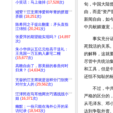
小笑话：马上做掉 (
17,528
次)
旬，中国大陆
由，而是"资产
戒荤！江主席净爱和年青的挤眉
弄眼 (
18,251
次)
新闻自由，如今
陈希同之子提出翻案：矛头直指
中共献媚邀宠
江绵恒 (
20,241
次)
张爱萍的期望能实现吗？ (
14,897
　　事实充分
次)
死我活的关系
朱小华供认五亿元给高干送礼：
王兆国一万五购入豪宅二幢
的解释，这就
(
15,677
次)
尽管中共统治
高瞻自由了，那美丽的春燕何时
和工具，但是
归来？ (
14,634
次)
还恬不知耻的
亢奋的江主席就是这样分门别类
对付女人的 (
29,562
次)
　　不过，中共
江泽民在马耳他两次巧遇战战小
严格的区分的
姐 (
16,371
次)
从毛泽东、邓
幽默：一份只能在海外公开的采
访纪录 (
18,543
次)
达到争取外资