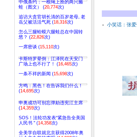
中俄条约：一根绳上拴的两只癞
蛙（图文） (
20,774
次)
追访大贪官胡长清的百岁老母, 老
岳父被活活气死 (
18,316
次)
小笑话：张爱
怎么三腿蛤蟆六腿蛙总在中国转
悠？ (
22,826
次)
一席密谈 (
15,110
次)
卡斯特罗晕倒：江泽民在天安门
广场上也不行了！ (
16,465
次)
一条不祥的新闻 (
15,698
次)
方鸣：黑色！在告诉我们什么！
(
14,695
次)
申奥成功可别忘弹劾违宪江主席
(
14,359
次)
SOS！法轮功发表“紧急告全美国
人民书 ” (
14,358
次)
全美学自联就北京获得2008年奥