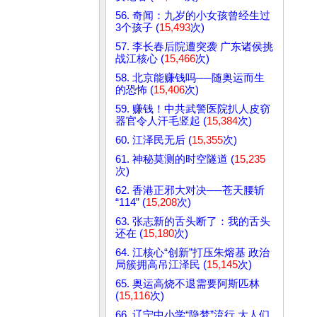
56. 奇闻：九岁的小女孩曾经生过
3个孩子 (
15,493
次)
57. 李长春后院遭突袭 广东诸侯挑
战江核心 (
15,466
次)
58. 北京能赚钱吗──随奥运而生
的恐怖 (
15,406
次)
59. 赚钱！中共武警医院扒人皮窃
器官令人汗毛竖起 (
15,384
次)
60. 江泽民无后 (
15,355
次)
61. 神秘莫测的时空隧道 (
15,235
次)
62. 香港正邪大对决──苍天腰斩
“114” (
15,208
次)
63. 张志新的舌头断了：我的舌头
还在 (
15,180
次)
64. 江核心“创新”打压朱熔基 政治
局簇拥高吊江泽民 (
15,145
次)
65. 奥运高烧不退需要阿斯匹林
(
15,116
次)
66. 辽宁中小学“隐梦”流行 大人们