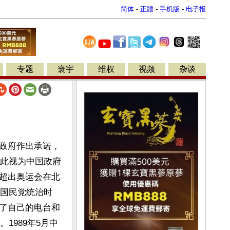
简体
-
正體
-
手机版
-
电子报
专题
寰宇
维权
视频
杂谈
政府作出承诺，
将此视为中国政府
超出奥运会在北
在国民党统治时
了自己的电台和
1989年5月中