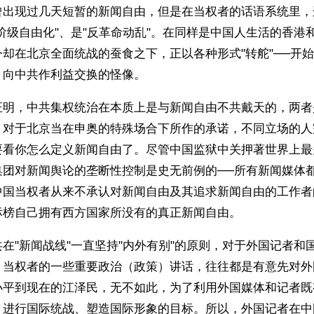
曾出现过几天短暂的新闻自由，但是在当权者的话语系统里，
阶级自由化"、是"反革命动乱"。在同样是中国人生活的香港
却在北京全面统战的蚕食之下，正以各种形式"转舵"──开
，向中共作利益交换的怪像。
证明，中共集权统治在本质上是与新闻自由不共戴天的，两者
。对于北京当在申奥的特殊场合下所作的承诺，不同立场的人
要看你怎么定义新闻自由了。尽管中国监狱中关押著世界上最
集团对新闻舆论的垄断性控制是史无前例的──所有新闻媒体
中国当权者从来不承认对新闻自由及其追求新闻自由的工作者
标榜自己拥有西方国家所没有的真正新闻自由。
在"新闻战线"一直坚持"内外有别"的原则，对于外国记者和
，当权者的一些重要政治（政策）讲话，往往都是有意先对外
小平到现在的江泽民，无不如此，为了利用外国媒体和记者既
、进行国际统战、塑造国际形象的目标。所以，外国记者在中