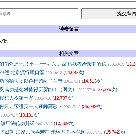
读者留言
反馈。
相关文章
们仍然肆无忌惮──一位“六．四”伤残者给茉莉的信
(
11,2
2001/8/15
浓烈 北京流行顺口溜
(
14,692
次)
2001/8/13
功的秘诀：以色行贿萨马兰奇
(
14,513
次)
2001/7/31
奥成功是绝对值得庆贺的！（图文）
(
27,339
次)
2001/7/18
侵犯人权第一案
(
12,737
次)
2001/7/18
何只让宋祖英一人狂舞高歌？
(
25,049
次)
2001/7/18
寨
(
13,181
次)
2001/7/17
 镇压法轮功升级
(
13,669
次)
2001/7/17
申奥成功 江泽民欣喜若狂 朱容基并不得意
(
15,742
次)
2001/7/17