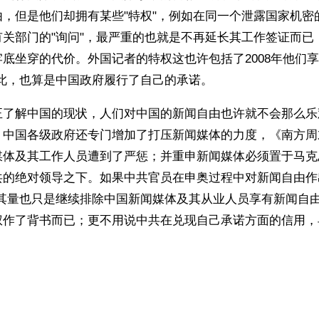
由，但是他们却拥有某些"特权"，例如在同一个泄露国家机密
有关部门的"询问"，最严重的也就是不再延长其工作签证而已
底坐穿的代价。外国记者的特权这也许包括了2008年他们享
如此，也算是中国政府履行了自己的承诺。
正了解中国的现状，人们对中国的新闻自由也许就不会那么乐
，中国各级政府还专门增加了打压新闻媒体的力度，《南方周
媒体及其工作人员遭到了严惩；并重申新闻媒体必须置于马克
共的绝对领导之下。如果中共官员在申奥过程中对新闻自由作
充其量也只是继续排除中国新闻媒体及其从业人员享有新闻自
权作了背书而已；更不用说中共在兑现自己承诺方面的信用，
ww.renminbao.com/rmb/articles/2001/7/30/14731.html