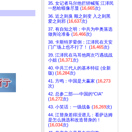
35. 女记者马尔他拦轿喊冤 江泽民
一怒蛤蟆像尽显 (
16,665
次)
36. 近之则臭 顺之则变 入之则黑
爱之则邪 (
16,637
次)
37. 有自知之明：中共为申奥落选
做舆论准备 (
16,466
次)
38. 卡斯特罗晕倒：江泽民在天安
门广场上也不行了！ (
16,465
次)
39. 江泽民在马耳他两次巧遇战战
小姐 (
16,371
次)
40. 中共三代人的基本特征 (全新
版) (
16,284
次)
41. 方鸣：中国是大赢家 (
16,273
次)
42. 总参二部──中国的“CIA”
(
16,272
次)
43. 小笑话：一级战备 (
16,269
次)
44. 江替身差得没谱儿：看萨达姆
是怎么挑选和改造替身的！
(
16,034
次)