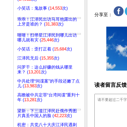
小笑话：鬼故事 (
14,553
次)
分享至：
乖乖！江泽民出访马耳他露出的
上牙是谁的？ (
31,383
次)
咂咂！扫帚星江泽民到哪儿出访
哪儿就有灾 (
25,446
次)
小笑话：歪打正着 (
15,684
次)
江泽民无后 (
15,355
次)
问罗干：这么好赚的钱从哪里
来？ (
13,201
次)
中共处理“间谍案”的手段还嫩了点
读者留言反馈
儿 (
13,983
次)
高瞻被中共定罪“台湾间谍”重判十
年 (
13,281
次)
梁新：下三滥江泽民赴俄作秀图
片真丢中国人的脸 (
42,223
次)
机密：共党八十大庆江泽民遇刺