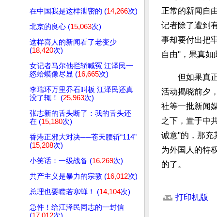
正常的新闻自
在中国我是这样泄密的 (
14,266
次)
记者除了遭到
北京的良心 (
15,063
次)
事却要付出把牢
这样喜人的新闻看了老变少
(
18,420
次)
自由"，果真
女记者马尔他拦轿喊冤 江泽民一
怒蛤蟆像尽显 (
16,665
次)
　　但如果真
李瑞环万里乔石叫板 江泽民还真
活动揭晓前夕
没了辄！ (
25,963
次)
社等一批新闻
张志新的舌头断了：我的舌头还
之下，置于中
在 (
15,180
次)
诚意"的，那
香港正邪大对决──苍天腰斩“114”
(
15,208
次)
为外国人的特
小笑话：一级战备 (
16,269
次)
的了。
共产主义是暴力的宗教 (
16,012
次)
文章网址: http://w
总理也要噤若寒蝉！ (
14,104
次)
打印机版
急件！给江泽民同志的一封信
(
17,012
次)