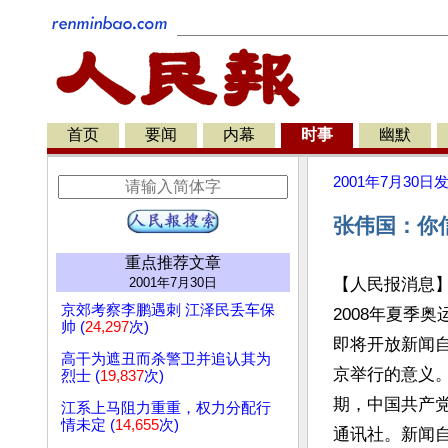
首页
要闻
内幕
时事
幽默
2001年7月30日
张伟国：你
重点推荐文章
2001年7月30日
【人民报消息
京郊考察李鹏遇刺 江泽民丢车保
2008年夏季
帅 (
24,297
次)
即将开放新闻
高干为遮丑而杀警卫并追认其为
京举行的意义。
烈士 (
19,837
次)
期，中国共产
江系上马阻力重重，权力分配行
情未定 (
14,655
次)
通讯社。新闻自