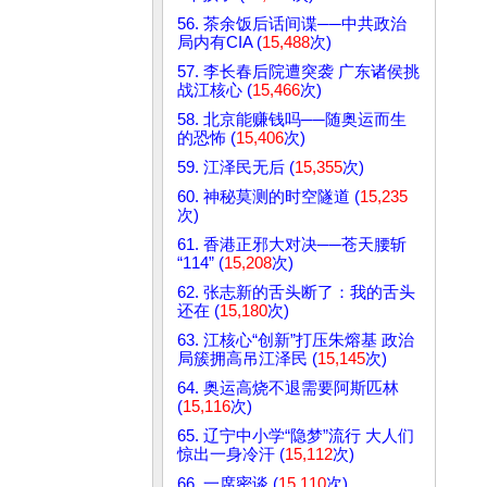
56. 茶余饭后话间谍──中共政治
局内有CIA (
15,488
次)
57. 李长春后院遭突袭 广东诸侯挑
战江核心 (
15,466
次)
58. 北京能赚钱吗──随奥运而生
的恐怖 (
15,406
次)
59. 江泽民无后 (
15,355
次)
60. 神秘莫测的时空隧道 (
15,235
次)
61. 香港正邪大对决──苍天腰斩
“114” (
15,208
次)
62. 张志新的舌头断了：我的舌头
还在 (
15,180
次)
63. 江核心“创新”打压朱熔基 政治
局簇拥高吊江泽民 (
15,145
次)
64. 奥运高烧不退需要阿斯匹林
(
15,116
次)
65. 辽宁中小学“隐梦”流行 大人们
惊出一身冷汗 (
15,112
次)
66. 一席密谈 (
15,110
次)