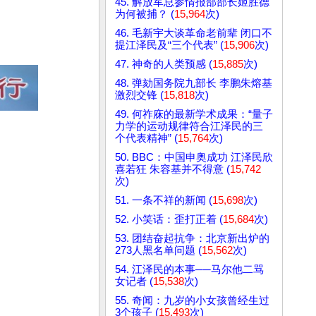
45. 解放军总参情报部部长姬胜德
为何被捕？ (
15,964
次)
46. 毛新宇大谈革命老前辈 闭口不
提江泽民及“三个代表” (
15,906
次)
47. 神奇的人类预感 (
15,885
次)
48. 弹劾国务院九部长 李鹏朱熔基
激烈交锋 (
15,818
次)
49. 何祚庥的最新学术成果：“量子
力学的运动规律符合江泽民的三
个代表精神” (
15,764
次)
50. BBC：中国申奥成功 江泽民欣
喜若狂 朱容基并不得意 (
15,742
次)
51. 一条不祥的新闻 (
15,698
次)
52. 小笑话：歪打正着 (
15,684
次)
53. 团结奋起抗争：北京新出炉的
273人黑名单问题 (
15,562
次)
54. 江泽民的本事──马尔他二骂
女记者 (
15,538
次)
55. 奇闻：九岁的小女孩曾经生过
3个孩子 (
15,493
次)