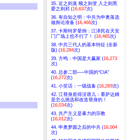
35. 近之则臭 顺之则变 入之则黑
爱之则邪 (
16,637
次)
36. 有自知之明：中共为申奥落选
做舆论准备 (
16,466
次)
37. 卡斯特罗晕倒：江泽民在天安
门广场上也不行了！ (
16,465
次)
38. 中共三代人的基本特征 (全新
版) (
16,284
次)
39. 方鸣：中国是大赢家 (
16,273
次)
40. 总参二部──中国的“CIA”
(
16,272
次)
41. 小笑话：一级战备 (
16,269
次)
42. 江替身差得没谱儿：看萨达姆
是怎么挑选和改造替身的！
(
16,034
次)
43. 共产主义是暴力的宗教
(
16,012
次)
44. 申奥梦圆之后的中共 (
16,004
次)