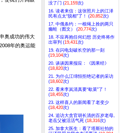
没了门 (
21,159
次)
16. 读者来信：这张照片上的江泽
民有点太“脱相”了！ (
20,852
次)
17. 中俄条约：一根绳上拴的两只
癞蛙（图文） (
20,774
次)
申奥成功的伟大
18. 不应再抱任何幻想 历史终将作
出审判 (
19,431
次)
008年的奥运能
19. 在闪电划破长空的那一刻
(
19,104
次)
20. 谈谈因果报应：《因果经》
(
18,820
次)
21. 为什么江绵恒拒绝记者的采访
(
18,602
次)
22. 看来李岚清真要“歇菜”了！
(
18,455
次)
23. 这样喜人的新闻看了老变少
(
18,420
次)
24. 追访大贪官胡长清的百岁老母,
老岳父被活活气死 (
18,316
次)
25. 加拿大医生：看了塔斯社拍的