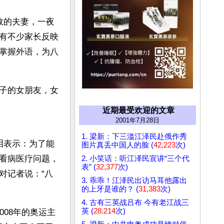
效的夫妻，一夜
有不少家长反映
掌握外语，为八
子的女朋友，女
近期最受欢迎的文章
2001年7月28日
1. 梁新：下三滥江泽民赴俄作秀
泪表示：为了能
图片真丢中国人的脸 (
42,223
次)
看病医疗问题，
2. 小笑话：听江泽民宣讲“三个代
表” (
32,377
次)
对记者说：“八
3. 乖乖！江泽民出访马耳他露出
的上牙是谁的？ (
31,383
次)
4. 古有三英战吕布 今有老江战三
英 (
28,214
次)
08年的奥运主