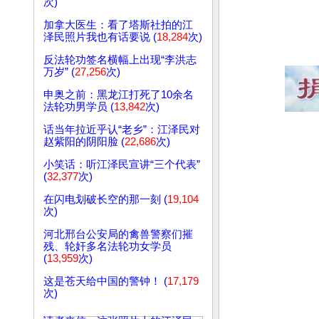
次)
加拿大医生：看了塔斯社拍的江
泽民照片我也有话要说 (
18,284
次)
反法轮功签名横幅上出现“李洪志
万岁” (
27,256
次)
申奥之前：黑龙江打死了10余名
法轮功男学员 (
13,842
次)
话当年拉近乎认“老乡”：江泽民对
赵紫阳的阴阳脸 (
22,686
次)
小笑话：听江泽民宣讲“三个代表”
(
32,377
次)
在闪电划破长空的那一刻 (
19,104
次)
河北邢台公安局的禽兽警察们摧
残、轮奸多名法轮功女学员
(
13,959
次)
这是苍天给中国的警钟！ (
17,179
次)