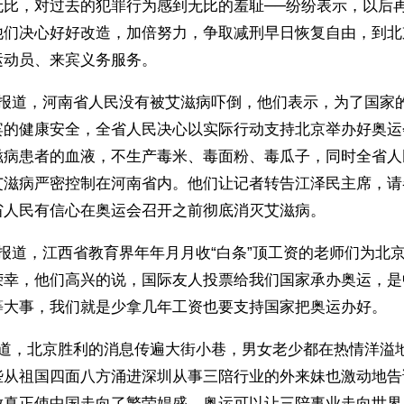
无比，对过去的犯罪行为感到无比的羞耻──纷纷表示，以后
他们决心好好改造，加倍努力，争取减刑早日恢复自由，到北
运动员、来宾义务服务。
者报道，河南省人民没有被艾滋病吓倒，他们表示，为了国家
宾的健康安全，全省人民决心以实际行动支持北京举办好奥运
滋病患者的血液，不生产毒米、毒面粉、毒瓜子，同时全省人
艾滋病严密控制在河南省内。他们让记者转告江泽民主席，请
省人民有信心在奥运会召开之前彻底消灭艾滋病。
报道，江西省教育界年年月月收“白条”顶工资的老师们为北
荣幸，他们高兴的说，国际友人投票给我们国家承办奥运，是
等大事，我们就是少拿几年工资也要支持国家把奥运办好。
报道，北京胜利的消息传遍大街小巷，男女老少都在热情洋溢
些从祖国四面八方涌进深圳从事三陪行业的外来妹也激动地告
放真正使中国走向了繁荣娼盛，奥运可以让三陪事业走向世界