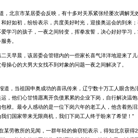
报道，北京市某居委会反映，有十多对关系紧张经屡次调解无
，和好如初，纷纷表示，共度美好时光，迎接奥运会的到来；
不爱学习的孩子，一夜之间转变，挥拳发誓，决心好好学习，
务服务。
第二天早晨，该居委会管辖内的一些家长喜气洋洋地迎来了儿
父母操心的大男大女找不到对象的问题一夜之间解决了。
者报道，当祖国申奥成功的喜讯传来，辽宁数十万工人眼含热
奥运，他们心甘情愿离开负债累累的企业下岗，自行解决温饱
的包袱。最令人感动的是一位下岗六年的老工人，他含着热泪
为我们国家带来无限商机，我们下岗工人终于盼来了希望！”
在某劳教所的见闻，一群年轻的偷窃犯表示，得知北京获得20