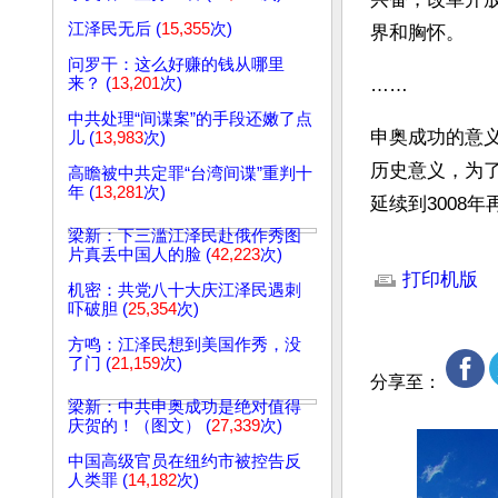
江泽民无后 (
15,355
次)
界和胸怀。
问罗干：这么好赚的钱从哪里
来？ (
13,201
次)
……
中共处理“间谍案”的手段还嫩了点
申奥成功的意
儿 (
13,983
次)
历史意义，为了
高瞻被中共定罪“台湾间谍”重判十
年 (
13,281
次)
延续到3008年
梁新：下三滥江泽民赴俄作秀图
文章网址: http://w
片真丢中国人的脸 (
42,223
次)
打印机版
机密：共党八十大庆江泽民遇刺
吓破胆 (
25,354
次)
方鸣：江泽民想到美国作秀，没
了门 (
21,159
次)
分享至：
梁新：中共申奥成功是绝对值得
庆贺的！（图文） (
27,339
次)
中国高级官员在纽约市被控告反
人类罪 (
14,182
次)