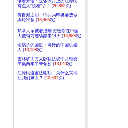
读者来信：这张照片上的江泽民
有点太“脱相”了！ (
20,852
次)
有自知之明：中共为申奥落选做
舆论准备 (
16,466
次)
加拿大示威者洁瑞.史密斯在中国
大使馆前连续静坐14天 (
16,989
次)
念稿子的国度：可怜的中国机器
人 (
13,109
次)
吉林矿工万人卧轨抗议中共钜资
申奥两年半未领薪 (
13,040
次)
江泽民迫害法轮功，为什么灾祸
让我们摊上？ (
13,531
次)