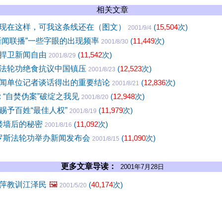
相关文章
现在这样，可我这条线还在（图文）
(
15,504
次)
2001/9/4
新闻联播”一些字眼的出现频率
(
11,449
次)
2001/8/30
捍卫新闻自由
(
11,542
次)
2001/8/29
法轮功绝食抗议中国镇压
(
12,523
次)
2001/8/23
闻单位记者谈话得出的重要结论
(
12,836
次)
2001/8/21
 “自焚伪案”破绽之我见
(
12,948
次)
2001/8/20
赐予百姓“最佳人权”
(
11,979
次)
2001/8/19
高楼墙后的秘密
(
11,092
次)
2001/8/16
俄罗斯法轮功举办新闻发布会
(
11,090
次)
2001/8/15
更多文章导读：
2001年7月28日
萍教训江泽民
🖼️
(
40,174
次)
2001/5/20