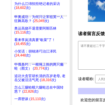
为什么江绵恒拒绝记者的采访
(
18,602
次)
申奥成功：为何只让宋祖英一人
狂舞高歌？ (
25,049
次)
奥运高烧不退需要阿斯匹林
(
15,116
次)
读者留言反馈
看来李岚清真要“歇菜”了！
(
18,455
次)
小笑话：胡锦涛巧治江泽民
(
24,448
次)
中俄条约：一根绳上拴的两只癞
蛙（图文） (
20,774
次)
追访大贪官胡长清的百岁老母, 老
读者暱称:
岳父被活活气死 (
18,316
次)
怎么三腿蛤蟆六腿蛙总在中国转
悠？ (
22,826
次)
一席密谈 (
15,110
次)
欢迎您的留言