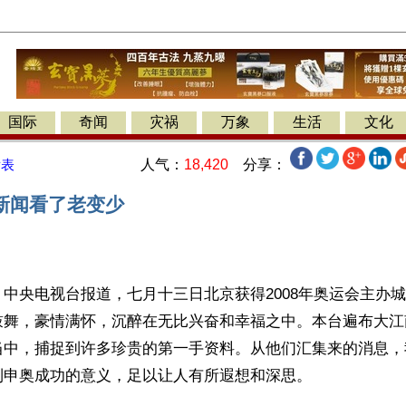
国际
奇闻
灾祸
万象
生活
文化
人气：
18,420
分享：
发表
新闻看了老变少
中央电视台报道，七月十三日北京获得2008年奥运会主办
鼓舞，豪情满怀，沉醉在无比兴奋和幸福之中。本台遍布大江
当中，捕捉到许多珍贵的第一手资料。从他们汇集来的消息，
到申奥成功的意义，足以让人有所遐想和深思。