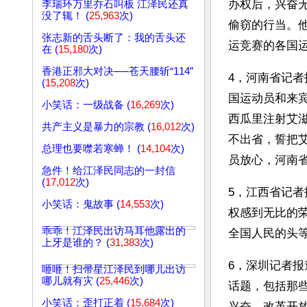
办权后，兴奋
李瑞环万里乔石叫板 江泽民还真
没了辄！ (
25,963
次)
偷窃的行当。
张志新的舌头断了：我的舌头还
运竞赛的各国
在 (
15,180
次)
香港正邪大对决──苍天腰斩“114”
4，河南省记
(
15,208
次)
国运动员和来
小笑话：一级战备 (
16,269
次)
西瓜里注射艾
共产主义是暴力的宗教 (
16,012
次)
不出省，誓把
总理也要噤若寒蝉！ (
14,104
次)
员放心，河南
急件！给江泽民同志的一封信
(
17,012
次)
5，江西省记者
小笑话：鬼故事 (
14,553
次)
权感到无比的
乖乖！江泽民出访马耳他露出的
全国人民的头
上牙是谁的？ (
31,383
次)
6，深圳记者
咂咂！扫帚星江泽民到哪儿出访
哪儿就有灾 (
25,446
次)
话题，包括那
小笑话：歪打正着 (
15,684
次)
兴奋，改革开