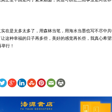
义实在是太多太多了，用森林当笔，用海水当墨也写不尽中共
让这种幸福的日子再多些，美好的感觉再长些，我真心希望2
再举行！
ww.renminbao.com/rmb/articles/2001/7/28/14692.html