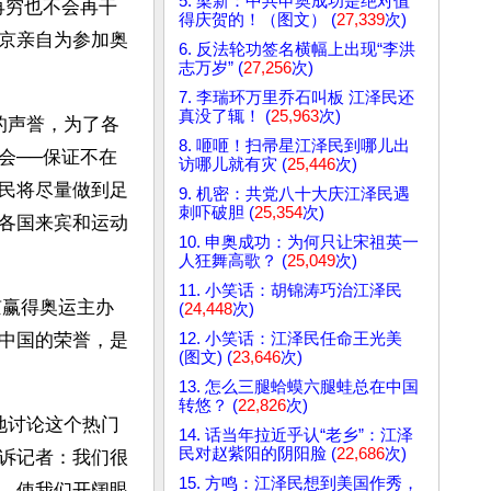
5. 梁新：中共申奥成功是绝对值
再穷也不会再干
得庆贺的！（图文） (
27,339
次)
京亲自为参加奥
6. 反法轮功签名横幅上出现“李洪
志万岁” (
27,256
次)
7. 李瑞环万里乔石叫板 江泽民还
真没了辄！ (
25,963
次)
的声誉，为了各
8. 咂咂！扫帚星江泽民到哪儿出
会──保证不在
访哪儿就有灾 (
25,446
次)
民将尽量做到足
9. 机密：共党八十大庆江泽民遇
刺吓破胆 (
25,354
次)
各国来宾和运动
10. 申奥成功：为何只让宋祖英一
人狂舞高歌？ (
25,049
次)
11. 小笑话：胡锦涛巧治江泽民
京赢得奥运主办
(
24,448
次)
12. 小笑话：江泽民任命王光美
中国的荣誉，是
(图文) (
23,646
次)
13. 怎么三腿蛤蟆六腿蛙总在中国
转悠？ (
22,826
次)
地讨论这个热门
14. 话当年拉近乎认“老乡”：江泽
民对赵紫阳的阴阳脸 (
22,686
次)
诉记者：我们很
15. 方鸣：江泽民想到美国作秀，
，使我们开阔眼