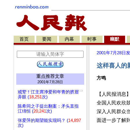
首页
要闻
内幕
时事
幽默
2001年7月28日
这样喜人的
重点推荐文章
方鸣
2001年7月28日
戒荤！江主席净爱和年青的挤眉
【人民报消息】
弄眼 (
18,251
次)
全国人民欢欣
陈希同之子提出翻案：矛头直指
江绵恒 (
20,241
次)
深入人民群众
面进一步了解
张爱萍的期望能实现吗？ (
14,897
次)