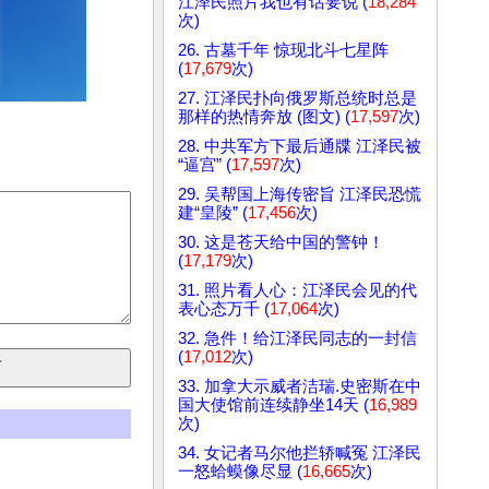
江泽民照片我也有话要说 (
18,284
次)
26. 古墓千年 惊现北斗七星阵
(
17,679
次)
27. 江泽民扑向俄罗斯总统时总是
那样的热情奔放 (图文) (
17,597
次)
28. 中共军方下最后通牒 江泽民被
“逼宫” (
17,597
次)
29. 吴帮国上海传密旨 江泽民恐慌
建“皇陵” (
17,456
次)
30. 这是苍天给中国的警钟！
(
17,179
次)
31. 照片看人心：江泽民会见的代
表心态万千 (
17,064
次)
32. 急件！给江泽民同志的一封信
(
17,012
次)
33. 加拿大示威者洁瑞.史密斯在中
国大使馆前连续静坐14天 (
16,989
次)
34. 女记者马尔他拦轿喊冤 江泽民
一怒蛤蟆像尽显 (
16,665
次)