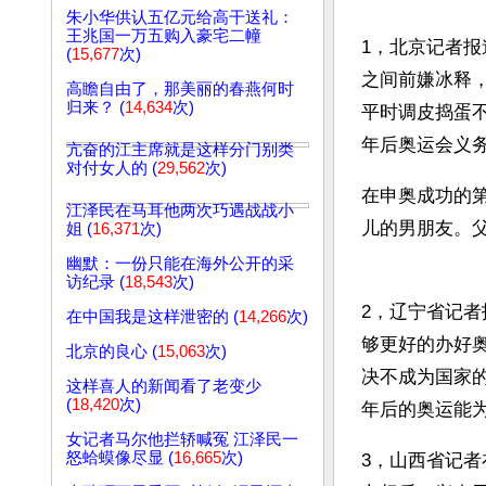
朱小华供认五亿元给高干送礼：
王兆国一万五购入豪宅二幢
1，北京记者
(
15,677
次)
之间前嫌冰释
高瞻自由了，那美丽的春燕何时
归来？ (
14,634
次)
平时调皮捣蛋
年后奥运会义
亢奋的江主席就是这样分门别类
对付女人的 (
29,562
次)
在申奥成功的
江泽民在马耳他两次巧遇战战小
儿的男朋友。
姐 (
16,371
次)
幽默：一份只能在海外公开的采
访纪录 (
18,543
次)
2，辽宁省记
在中国我是这样泄密的 (
14,266
次)
够更好的办好
北京的良心 (
15,063
次)
决不成为国家
这样喜人的新闻看了老变少
(
18,420
次)
年后的奥运能
女记者马尔他拦轿喊冤 江泽民一
怒蛤蟆像尽显 (
16,665
次)
3，山西省记者