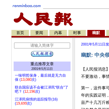
首页
要闻
内幕
时事
幽默
2001年5月11日
幽默: 中
重点推荐文章
2001年5月11日
【人民报消息
一味明哲保身，最后就是无力自
不要激动，事
保 (
13,080
次)
联合国应该不会被江泽民“联合”了
第一，这件事
吧？ (
12,196
次)
年的实践证明
江泽民病情的追踪报导(16)
亩产十几万斤
(
19,699
次)