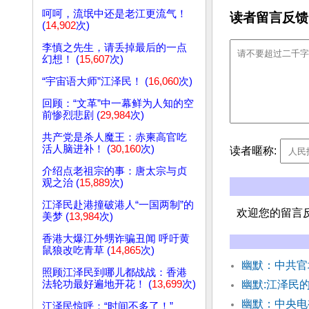
呵呵，流氓中还是老江更流气！
读者留言反馈
(
14,902
次)
李慎之先生，请丢掉最后的一点
幻想！ (
15,607
次)
“宇宙语大师”江泽民！ (
16,060
次)
回顾：“文革”中一幕鲜为人知的空
前惨烈悲剧 (
29,984
次)
共产党是杀人魔王：赤柬高官吃
活人脑进补！ (
30,160
次)
读者暱称:
介绍点老祖宗的事：唐太宗与贞
观之治 (
15,889
次)
江泽民赴港撞破港人“一国两制”的
欢迎您的留言
美梦 (
13,984
次)
香港大爆江外甥诈骗丑闻 呼吁黄
鼠狼改吃青草 (
14,865
次)
幽默：中共
照顾江泽民到哪儿都战战：香港
法轮功最好遍地开花！ (
13,699
次)
幽默:江泽民的
幽默：中央
江泽民惊呼：“时间不多了！”