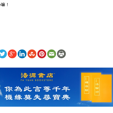
心嘛！
ww.renminbao.com/rmb/articles/2001/5/11/13492.html