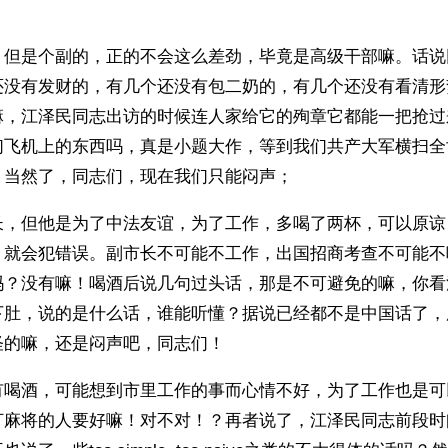
，但是个副的，正的不会这么差劲，毕竟是高级干部嘛。话说
还没有发财的，有几个还没有包二奶的，有几个还没有看清形
嘛，江泽民同志出访的时候连人家给它的殉章它都能一把抢过
们飞机上的东西吗，真是小题大作，等到我们共产大军横扫全
，当然了，同志们，现在我们只能闷声；
长，但他是为了中法友谊，为了工作，多喝了两杯，可以原谅
，就会犯错误。副市长不可能不工作，出国招商考查不可能不
吗？没有嘛！喝酒后说几句过头话，那是不可避免的嘛，你看
下肚，说的是什么话，谁能听懂？据说已经都不是中国话了，
怪的嘛，还是闷声吧，同志们！
有喝酒，可能想到市里工作的事而心情不好，为了工作也是可
打麻将的人要好嘛！对不对！？再者说了，江泽民同志前段时