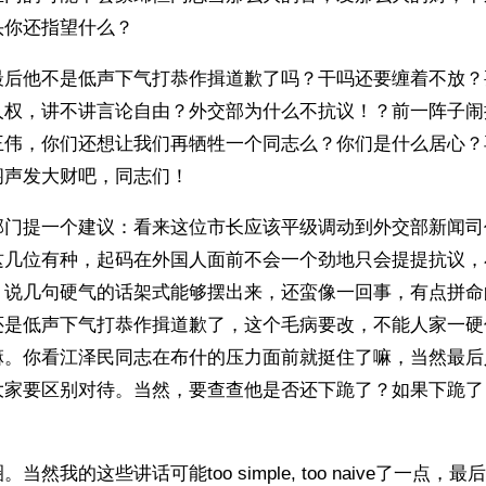
头你还指望什么？
最后他不是低声下气打恭作揖道歉了吗？干吗还要缠着不放？
人权，讲不讲言论自由？外交部为什么不抗议！？前一阵子闹
王伟，你们还想让我们再牺牲一个同志么？你们是什么居心？
闷声发大财吧，同志们！
部门提一个建议：看来这位市长应该平级调动到外交部新闻司
这几位有种，起码在外国人面前不会一个劲地只会提提抗议，
，说几句硬气的话架式能够摆出来，还蛮像一回事，有点拼命
还是低声下气打恭作揖道歉了，这个毛病要改，不能人家一硬
嘛。你看江泽民同志在布什的压力面前就挺住了嘛，当然最后
大家要区别对待。当然，要查查他是否还下跪了？如果下跪了
当然我的这些讲话可能too simple, too naive了一点