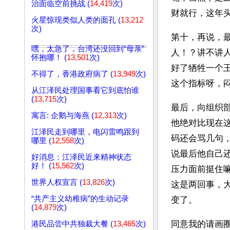
治面临空前挑战 (
14,419
次)
财就行，这年
火星惊现类似人类的面孔 (
13,212
次)
第十，再说，
嘿，太急了，台湾还没回到“母亲”
人！？讲不讲
怀抱哪！ (
13,501
次)
好了牺牲一个
不得了，香港政府病了 (
13,949
次)
这个指标呀，
从江泽民处理国事看它到底怕谁
(
13,715
次)
最后，向组织
寓言: 企鹅与海燕 (
12,313
次)
他绝对比现在
江泽民走到哪里，电闪雷鸣跟到
码还会骂几句
哪里 (
12,558
次)
说最后他自己
好消息：江泽民近来精神状态
好！ (
15,562
次)
压力面前挺住
世界人权宣言 (
13,826
次)
这是两回事，
“共产主义幼稚病”的生动记录
变了。
(
14,879
次)
同意我的请画圈。
港民品尝中共独裁大餐 (
13,465
次)