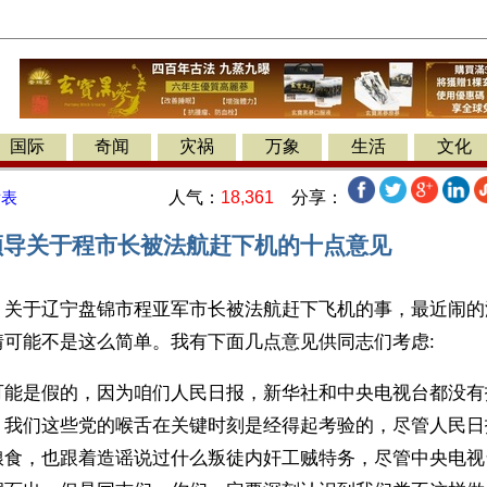
国际
奇闻
灾祸
万象
生活
文化
人气：
18,361
分享：
发表
央领导关于程市长被法航赶下机的十点意见
】关于辽宁盘锦市程亚军市长被法航赶下飞机的事，最近闹的
情可能不是这么简单。我有下面几点意见供同志们考虑:
可能是假的，因为咱们人民日报，新华社和中央电视台都没有
，我们这些党的喉舌在关键时刻是经得起考验的，尽管人民日
粮食，也跟着造谣说过什么叛徒内奸工贼特务，尽管中央电视