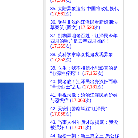
(
17,564
次)
35. 大陆异象迭出 中国将改朝换代
(
17,561
次)
36. 受益非浅的江泽民看新婚姻法
草案笑 (图文) (
17,520
次)
37. 别糊弄咱老百姓：江泽民今年
四月的照片是去年四月照的！
(
17,369
次)
38. 英科学家率众捉鬼发现异象
(
17,252
次)
39. 医生：我不相信小思影真的是
“心源性猝死”！ (
17,152
次)
40. 揭老底！江泽民出身汉奸而非
“革命烈士”之后 (
17,131
次)
41. 电视录像：治治江泽民的妒嫉
与恐惧症 (
17,063
次)
42. 天安门警察脚踩“江泽民”
(
17,058
次)
43. 当事人44年后才敢揭露：我没
被强奸！ (
17,011
次)
44. 轻松一刻：新三篇之三“愚公移