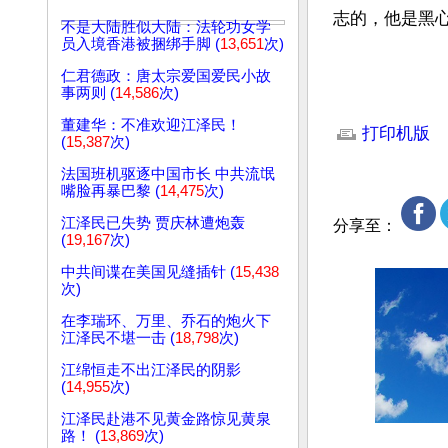
志的，他是黑
不是大陆胜似大陆：法轮功女学
员入境香港被捆绑手脚 (
13,651
次)
仁君德政：唐太宗爱国爱民小故
事两则 (
14,586
次)
文章网址: http://w
董建华：不准欢迎江泽民！
打印机版
(
15,387
次)
法国班机驱逐中国市长 中共流氓
嘴脸再暴巴黎 (
14,475
次)
江泽民已失势 贾庆林遭炮轰
分享至：
(
19,167
次)
中共间谍在美国见缝插针 (
15,438
次)
在李瑞环、万里、乔石的炮火下
江泽民不堪一击 (
18,798
次)
江绵恒走不出江泽民的阴影
(
14,955
次)
江泽民赴港不见黄金路惊见黄泉
路！ (
13,869
次)