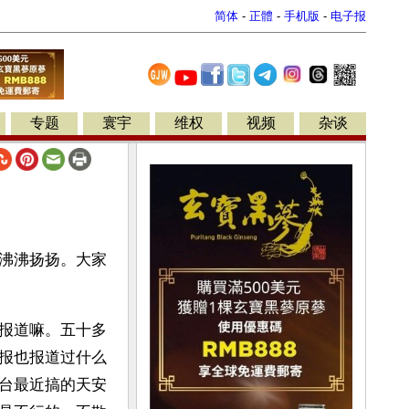
简体
-
正體
-
手机版
-
电子报
专题
寰宇
维权
视频
杂谈
沸沸扬扬。大家
报道嘛。五十多
报也报道过什么
台最近搞的天安