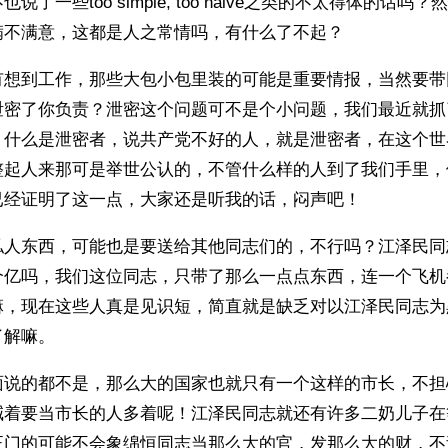
说了一些too simple, too naive之类的不太得体的话
满不满意，这都是人之常情吗，有什么了不起？
有想到工作，那些大包小包里装的可能是重要情报，当然要带
泄密了你负责？泄密这个问题可不是个小问题，我们最近就抓
，什么是泄密者，说共产党不好的人，就是泄密者，在这个世
整起人来那可是举世公认的，不管什么样的人到了我们手里，
已经证明了这一点，大家还是听我的话，闷声吧！
私人东西，可能也是要送给其他同志们的，不行吗？江泽民同
个亿吗，我们这位同志，只带了那么一点点东西，连一个飞机
嘛，现在这些人真是见识短，简直就是缺乏对以江泽民同志为
了解嘛。
面说的都不是，那么大的国家也就只有一个这样的市长，不担
喊着要当市长的人多着呢！江泽民同志就还有许多二奶儿子在
正门的可能不会象绵恒同志当那么大的官，发那么大的财，不