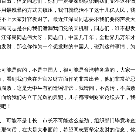
洞百出，但是同志们，你们一定要深刻认识到我们党不这样做
不用最残暴的方式去镇压，我们就统治不了这十几亿人民，我
谈不上大家升官发财了。最近江泽民同志要求我们要闷声发大
泽民同志是在向我们泄漏我们党的天机呀，同志们，谁不想发
，江泽民同志伟大呀，同志们，中国几千年，全世界几万年才
的发财，那么你作为一个想发财的中国人，碰到这种事情，为
？
长可能是假的，不是中国人，很可能是台湾特务装的，大家一
力，看到我们党在升官发财方面作的非常出色，他们非常妒忌
污腐败，这是无中生有的造谣诽谤，我请问，不贪污，不腐败
方面给我们树立了光辉的典犯，儿子都带到财富论坛去了，我
跟吧！
人，可能不是市长，市长不可能这么差劲，组织部门毕竟考查
是那句话，在大是大非面前，希望同志要坚定发财的信念，你