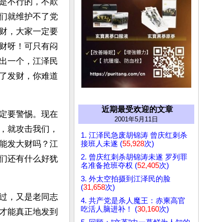
是不行的，不欺
们就维护不了党
财，大家一定要
财呀！可只有闷
出一个，江泽民
了发财，你难道
近期最受欢迎的文章
定要警惕。现在
2001年5月11日
，就攻击我们，
1. 江泽民急废胡锦涛 曾庆红刺杀
能发大财吗？江
接班人未遂 (
55,928
次)
2. 曾庆红刺杀胡锦涛未遂 罗列罪
们还有什么好犹
名准备抢班夺权 (
52,405
次)
3. 外太空拍摄到江泽民的脸
(
31,658
次)
过，又是老同志
4. 共产党是杀人魔王：赤柬高官
吃活人脑进补！ (
30,160
次)
才能真正地发到