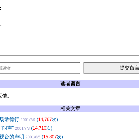
:
读者留言
反馈。
相关文章
官场散德行
(
14,767
次)
2001/7/9
“闷声”
(
14,710
次)
2001/7/3
电视台的声明
(
15,807
次)
2001/6/5