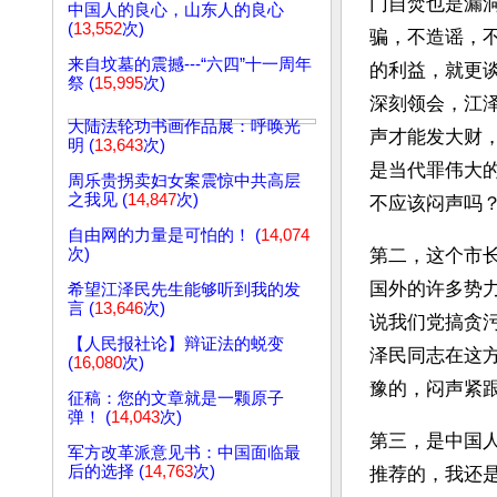
门自焚也是漏
中国人的良心，山东人的良心
(
13,552
次)
骗，不造谣，
来自坟墓的震撼---“六四”十一周年
的利益，就更
祭 (
15,995
次)
深刻领会，江
大陆法轮功书画作品展：呼唤光
声才能发大财
明 (
13,643
次)
是当代罪伟大
周乐贵拐卖妇女案震惊中共高层
之我见 (
14,847
次)
不应该闷声吗
自由网的力量是可怕的！ (
14,074
次)
第二，这个市
国外的许多势
希望江泽民先生能够听到我的发
言 (
13,646
次)
说我们党搞贪
【人民报社论】辩证法的蜕变
泽民同志在这
(
16,080
次)
豫的，闷声紧
征稿：您的文章就是一颗原子
弹！ (
14,043
次)
第三，是中国
军方改革派意见书：中国面临最
后的选择 (
14,763
次)
推荐的，我还