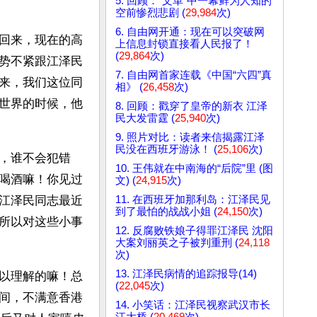
5. 回顾：“文革”中一幕鲜为人知的
空前惨烈悲剧 (
29,984
次)
6. 自由网开通：现在可以突破网
回来，现在的高
上信息封锁直接看人民报了！
(
29,864
次)
势不紧跟江泽民
7. 自由网首家连载《中国“六四”真
来，我们这位同
相》 (
26,458
次)
世界的时候，他
8. 回顾：戳穿了皇帝的新衣 江泽
民大发雷霆 (
25,940
次)
9. 照片对比：读者来信揭露江泽
民没在西班牙游泳！ (
25,106
次)
，谁不会犯错
10. 王伟就在中南海的“后院”里 (图
喝酒嘛！你见过
文) (
24,915
次)
11. 在西班牙加那利岛：江泽民见
江泽民同志最近
到了最怕的战战小姐 (
24,150
次)
所以对这些小事
12. 反腐败铁娘子得罪江泽民 沈阳
大案刘丽英之子被判重刑 (
24,118
次)
13. 江泽民病情的追踪报导(14)
以理解的嘛！总
(
22,045
次)
间，不满意香港
14. 小笑话：江泽民视察武汉市长
江大桥 (
20,469
次)