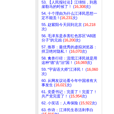
53. 【人民报社论】江绵恒，到悬
崖勒马的时候了！ (
16,308
次)
54. 十个理由为什么江泽民思想一
定不能丢 ! (
16,231
次)
55. 赵紫阳今天回到北京 (
16,218
次)
56. 毛泽东是杀害红色苏区“AB团
分子”的元凶 (
16,200
次)
57. 推荐：最优秀的虚拟浏览器：
捍卫绝对隐私！ (
16,070
次)
58. 禽兽行径：流氓江泽民就是用
这种“德”去“治”国！ (
16,069
次)
59. “宇宙语大师”江泽民！ (
16,060
次)
60. 从网友议论看今年中国准有大
事发生 (
16,021
次)
61. 党委书记：完蛋了！完蛋了！
共产党完蛋了！ (
15,954
次)
62. 小笑话：人寿保险 (
15,922
次)
63. 作诗：江泽民生吞活剥李白