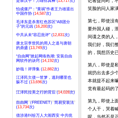
记者提问时，不也
是条汉子！力雄你真棒 (
13,717
次)
笑脸的问人家
怕成僵尸：“黄祸”作者王力雄退出
中国作协 (
14,587
次)
第七，即使没
毛泽东是杀害红色苏区“AB团分
子”的元凶 (
16,200
次)
要外国人碰，
中共从未“容忍批评” (
12,831
次)
间谍之类的人
唐太宗李世民的用人之道与唐朝
我们好，我们
的鼎盛 (
13,749
次)
的，我想历史
“自由网”掀起网络热潮: 安装自由
网软件的诀窍 (
14,192
次)
第八，即使是
妙哉！评弹集 (
12,882
次)
就扔出去多少
江泽民欠债一笸箩，逃到哪里也
本就提不起来
躲不过 (
13,696
次)
党有最起码的
江泽民拉美之行的背后 (
14,028
次)
第九，即使上
自由网（FREENET）简易安装法
(
13,734
次)
个人干，哭着
借涉港纠纷万人大闹西安 中共统
呢，当然不是