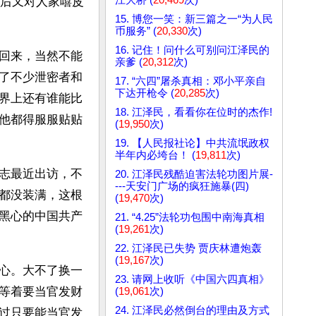
吗？然后又对人家嘻皮
15. 博您一笑：新三篇之一“为人民
币服务” (
20,330
次)
16. 记住！问什么可别问江泽民的
回来，当然不能
亲爹 (
20,312
次)
了不少泄密者和
17. “六四”屠杀真相：邓小平亲自
下达开枪令 (
20,285
次)
界上还有谁能比
18. 江泽民，看看你在位时的杰作!
他都得服服贴贴
(
19,950
次)
19. 【人民报社论】中共流氓政权
半年内必垮台！ (
19,811
次)
志最近出访，不
20. 江泽民残酷迫害法轮功图片展-
---天安门广场的疯狂施暴(四)
都没装满，这根
(
19,470
次)
黑心的中国共产
21. “4.25”法轮功包围中南海真相
(
19,261
次)
22. 江泽民已失势 贾庆林遭炮轰
(
19,167
次)
心。大不了换一
23. 请网上收听《中国六四真相》
等着要当官发财
(
19,061
次)
24. 江泽民必然倒台的理由及方式
过只要能当官发