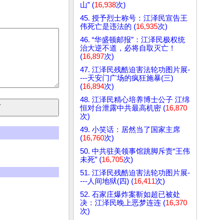
山” (
16,938
次)
45. 授予烈士称号：江泽民宣告王
伟死亡是违法的 (
16,935
次)
46. “华盛顿邮报”：江泽民极权统
治大逆不道，必将自取灭亡！
(
16,897
次)
47. 江泽民残酷迫害法轮功图片展-
---天安门广场的疯狂施暴(三)
(
16,894
次)
48. 江泽民精心培养博士公子 江绵
恒对台泄露中共最高机密 (
16,870
次)
49. 小笑话：居然当了国家主席
(
16,760
次)
50. 中共驻美领事馆跳脚斥责“王伟
未死” (
16,705
次)
51. 江泽民残酷迫害法轮功图片展-
---人间地狱(四) (
16,411
次)
52. 石家庄爆炸案靳如超已被处
决：江泽民晚上恶梦连连 (
16,370
次)