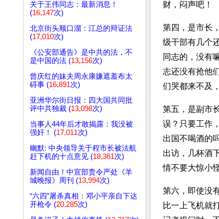
财，闷声吧！
关于王伟同志：最新消息！
(
16,147
次)
第四，是市长
北京街头顺口溜：江总的辩证法
(
17,010
次)
级干部有几个
《公安部通告》是中共的法，不
同志的，没有
是中国的法 (
13,156
次)
志还没有抢他
曾庆红的妹夫周永康嫌遮羞布太
碍事 (
16,891
次)
们哭都来不及
亚洲华尔街日报：四大国共同批
评中共独裁 (
13,098
次)
第五，是副市
误？只要工作
当事人44年后才敢揭露：我没被
强奸！ (
17,011
次)
出国不喝酒的
幽默: 中央领导关于程市长被法航
出访，几杯酒
赶下机的十点意见 (
18,361
次)
情不要大惊小
新闻自由！中宣部责令严处《羊
城晚报》周刊 (
13,994
次)
第六，即使没
“六四”屠杀真相：邓小平亲自下达
开枪令 (
20,285
次)
比一上飞机就