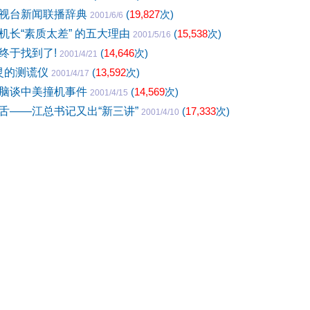
视台新闻联播辞典
(
19,827
次)
2001/6/6
机长“素质太差” 的五大理由
(
15,538
次)
2001/5/16
终于找到了!
(
14,646
次)
2001/4/21
失灵的测谎仪
(
13,592
次)
2001/4/17
脑谈中美撞机事件
(
14,569
次)
2001/4/15
舌——江总书记又出“新三讲”
(
17,333
次)
2001/4/10