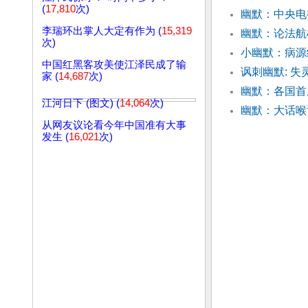
(
17,810
次)
幽默：中央电
李瑞环出掌人大定有作为 (
15,319
幽默：论法航
次)
小幽默：病源
中国红黑客攻美使江泽民成了输
讽刺幽默: 
家 (
14,687
次)
幽默：各国首
江河日下 (图文) (
14,064
次)
幽默：大话喉
从网友议论看今年中国准有大事
发生 (
16,021
次)