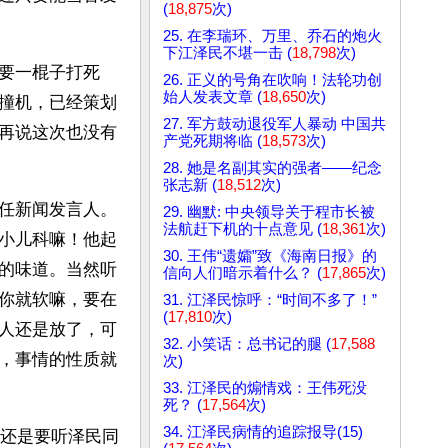
(
18,875
次)
25. 在李瑞环、万里、乔石的炮火
下江泽民不堪一击 (
18,798
次)
要一棍子打死
26. 正义的号角在吹响！法轮功创
始人发表文章 (
18,650
次)
撞机，已经策划
27. 军方鼓动退役军人暴动 中国共
再说这次也没有
产党死期将临 (
18,573
次)
28. 她是名副其实的强者——纪念
张志新 (
18,512
次)
任新闻发言人。
29. 幽默: 中央领导关于程市长被
法航赶下机的十点意见 (
18,361
次)
小儿科嘛！他起
30. 王伟“遗孀”致《海南日报》的
的味道。当然听
信向人们暗示着什么？ (
17,865
次)
你就软嘛，要在
31. 江泽民惊呼：“时间不多了！”
(
17,810
次)
人还是放了，可
32. 小笑话：总书记的腿 (
17,588
，事情的性质就
次)
33. 江泽民的煽情戏：王伟死没
死？ (
17,564
次)
34. 江泽民病情的追踪报导(15)
，最后还是要听泽民同