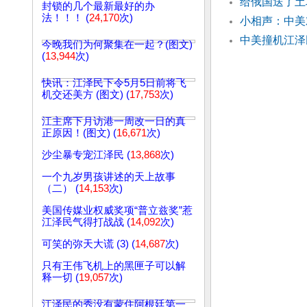
给俄国送了土
封锁的几个最新最好的办
法！！！ (
24,170
次)
小相声：中
中美撞机江泽
今晚我们为何聚集在一起？(图文)
(
13,944
次)
快讯：江泽民下令5月5日前将飞
机交还美方 (图文) (
17,753
次)
江主席下月访港一周改一日的真
正原因！(图文) (
16,671
次)
沙尘暴专宠江泽民 (
13,868
次)
一个九岁男孩讲述的天上故事
（二） (
14,153
次)
美国传媒业权威奖项“普立兹奖”惹
江泽民气得打战战 (
14,092
次)
可笑的弥天大谎 (3) (
14,687
次)
只有王伟飞机上的黑匣子可以解
释一切 (
19,057
次)
江泽民的秀没有蒙住阿根廷第一