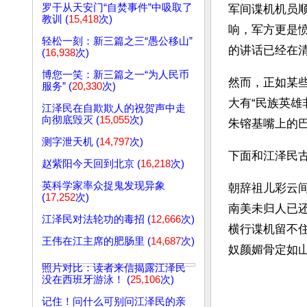
罗干从天安门“自焚事件”中吸取了
军间谍机机员
教训 (
15,418
次)
响，军方更是
轻松一刻：新三篇之三“愚公移山”
的讲话已经在
(
16,938
次)
博您一笑：新三篇之一“为人民币
然而，正如某
服务” (
20,330
次)
大有“民族英雄
江泽民在自欺欺人的祝贺声中走
向彻底毁灭 (
15,055
次)
朱镕基嘴上的
测字泄天机 (
14,797
次)
下面和江泽民
赵紫阳今天回到北京 (
16,218
次)
英科学家率众捉鬼发现异象
朝辞祖儿彩云
(
17,252
次)
南美未归人已
江泽民对法轮功的毒招 (
12,666
次)
横行谍机留不
王伟在江主席的肥肠里 (
14,687
次)
奴颜媚骨定如
照片对比：读者来信揭露江泽民
没在西班牙游泳！ (
25,106
次)
记住！问什么可别问江泽民的亲