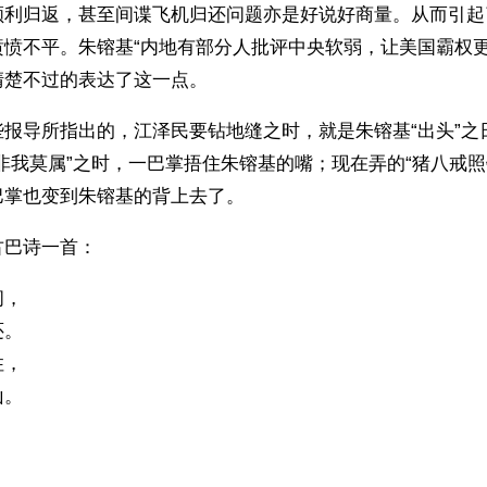
顺利归返，甚至间谍飞机归还问题亦是好说好商量。从而引起
愤愤不平。朱镕基“内地有部分人批评中央软弱，让美国霸权更
清楚不过的表达了这一点。
些报导所指出的，江泽民要钻地缝之时，就是朱镕基“出头”之
非我莫属”之时，一巴掌捂住朱镕基的嘴；现在弄的“猪八戒照
巴掌也变到朱镕基的背上去了。
古巴诗一首：
间，
还。
住，
山。