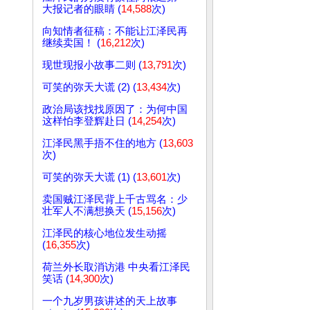
大报记者的眼睛 (
14,588
次)
向知情者征稿：不能让江泽民再
继续卖国！ (
16,212
次)
现世现报小故事二则 (
13,791
次)
可笑的弥天大谎 (2) (
13,434
次)
政治局该找找原因了：为何中国
这样怕李登辉赴日 (
14,254
次)
江泽民黑手捂不住的地方 (
13,603
次)
可笑的弥天大谎 (1) (
13,601
次)
卖国贼江泽民背上千古骂名：少
壮军人不满想换天 (
15,156
次)
江泽民的核心地位发生动摇
(
16,355
次)
荷兰外长取消访港 中央看江泽民
笑话 (
14,300
次)
一个九岁男孩讲述的天上故事