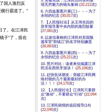
5. 先看先惊：江泽民访问智利展
了国人激烈反
现无穷魅力的镜头集锦 (
32,212
次)
横行霸道了。”
6. 六四血案图片展(三)－－－为了
永恒的纪念 (
30,017
次)
7. 【人民报社论】从王伟失踪的
异常报导看中央内部的激烈较量
日了。在江泽民
(
27,061
次)
镜子”了，捂在
8. 以迷信著称的江泽民对弃国叛
逃军官“郑镇江”的名字特别嫌恶
(
26,063
次)
9. 六四血案图片展(四)－－－为了
永恒的纪念 (
25,211
次)
10. 照片对比：读者来信揭露江泽
民没在西班牙游泳！ (
25,106
次)
11. 赶快告诉朋友：突破江泽民网
络封锁的几个最新最好的办
法！！！ (
24,170
次)
12. 【人民报社论】江泽民只要群
众“激动”，不要群众“行动” (
22,094
次)
13. 江泽民病情的追踪报导(14)
(
22,045
次)