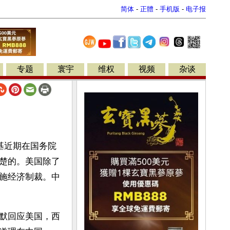
简体
-
正體
-
手机版
-
电子报
专题
寰宇
维权
视频
杂谈
基近期在国务院
楚的。美国除了
施经济制裁。中
默回应美国，西