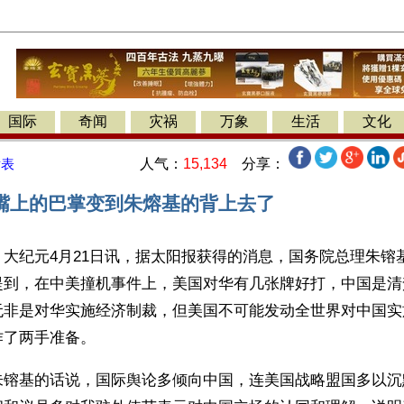
国际
奇闻
灾祸
万象
生活
文化
人气：
15,134
分享：
发表
嘴上的巴掌变到朱熔基的背上去了
大纪元4月21日讯，据太阳报获得的消息，国务院总理朱镕
提到，在中美撞机事件上，美国对华有几张牌好打，中国是清
无非是对华实施经济制裁，但美国不可能发动全世界对中国实
了两手准备。 
朱镕基的话说，国际舆论多倾向中国，连美国战略盟国多以沉