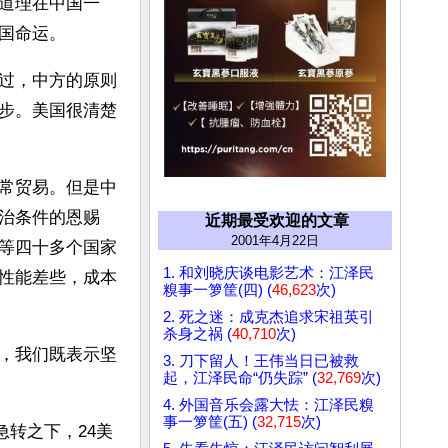
道理在中国一
国命运。
过，中方的原则
步。美国很清楚
 
常贸易。但是中
治条件的恩赐
近期最受欢迎的文章
2001年4月22日
等四十多个国家
1. 和刘晓庆谈电影艺术：江泽民
性能差些，成本
糗事一箩筐(四) (
46,623
次)
2. 死之迷：成克杰追求宋祖英引
杀身之祸 (
40,710
次)
，我们既表示坚
3. 刀下留人！王伟当日已被救
起，江泽民命“仍失踪” (
32,769
次)
4. 外国音乐会露大怯：江泽民糗
事一箩筐(五) (
32,715
次)
急转之下，24美