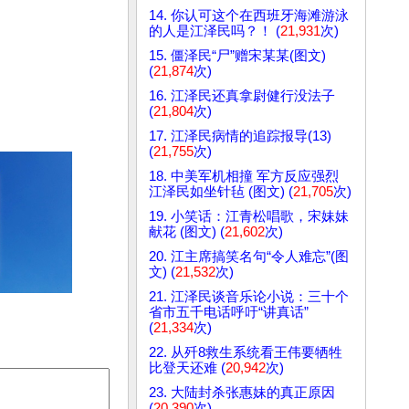
14. 你认可这个在西班牙海滩游泳
的人是江泽民吗？！ (
21,931
次)
15. 僵泽民“尸”赠宋某某(图文)
(
21,874
次)
16. 江泽民还真拿尉健行没法子
(
21,804
次)
17. 江泽民病情的追踪报导(13)
(
21,755
次)
18. 中美军机相撞 军方反应强烈
江泽民如坐针毡 (图文) (
21,705
次)
19. 小笑话：江青松唱歌，宋妹妹
献花 (图文) (
21,602
次)
20. 江主席搞笑名句“令人难忘”(图
文) (
21,532
次)
21. 江泽民谈音乐论小说：三十个
省市五千电话呼吁“讲真话”
(
21,334
次)
22. 从歼8救生系统看王伟要牺牲
比登天还难 (
20,942
次)
23. 大陆封杀张惠妹的真正原因
(
20,390
次)