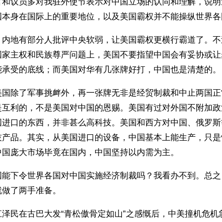
官和议员多对我驻外使节表示对中国立场的认同和理解，说明
国本身在国际上的重要地位，以及美国霸权并不能操纵世界各
，内地有部分人批评中央软弱，让美国霸权更横行霸道了。不
国家主权和民族尊严问题上，美国不要指望中国会有妥协或让
能承受的底线；而美国对华有几张牌好打，中国也是清楚的。
美国除了军事挑衅外，再一张牌无非是经贸制裁和中止两国正
是互利的，不是美国对中国的恩赐。美国有过对外国不附加政
国进口的东西，并非甚么高科技。美国和西方对中国、俄罗斯
技产品。其实，从美国进口的设备，中国基本上能生产，只是
中国庞大市场毕竟在国内，中国坚持以内需为主。
国能下令世界各国对中国实施经济制裁吗？我看办不到。总之
就做了两手准备。
泽民在古巴大发“青松傲骨定如山”之感慨后，中美撞机危机