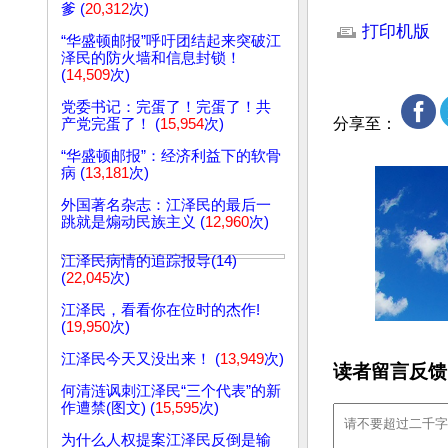
文章网址: http://w
爹 (
20,312
次)
打印机版
“华盛顿邮报”呼吁团结起来突破江
泽民的防火墙和信息封锁！
(
14,509
次)
党委书记：完蛋了！完蛋了！共
分享至：
产党完蛋了！ (
15,954
次)
“华盛顿邮报”：经济利益下的软骨
病 (
13,181
次)
外国著名杂志：江泽民的最后一
跳就是煽动民族主义 (
12,960
次)
江泽民病情的追踪报导(14)
(
22,045
次)
江泽民，看看你在位时的杰作!
(
19,950
次)
江泽民今天又没出来！ (
13,949
次)
读者留言反馈
何清涟讽刺江泽民“三个代表”的新
作遭禁(图文) (
15,595
次)
为什么人权提案江泽民反倒是输