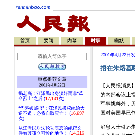
首页
要闻
内幕
时事
幽默
2001年4月22日
捂在朱熔基
重点推荐文章
2001年4月22日
【人民报消息】
揭老底！江泽民出身汉奸而非“革
的内部会议上
命烈士”之后 (
17,131
次)
军事挑衅外，
“华盛顿邮报”：江泽民极权统治大
国对美国早已作
逆不道，必将自取灭亡！ (
16,897
次)
消息人士引述
从江泽民对法轮功表态的绝密文
件看其孤立可怜的地位！ (
14,316