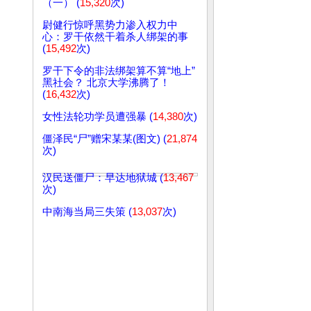
（一） (
15,320
次)
尉健行惊呼黑势力渗入权力中
心：罗干依然干着杀人绑架的事
(
15,492
次)
罗干下令的非法绑架算不算“地上”
黑社会？ 北京大学沸腾了！
(
16,432
次)
女性法轮功学员遭强暴 (
14,380
次)
僵泽民“尸”赠宋某某(图文) (
21,874
次)
汉民送僵尸：早达地狱城 (
13,467
次)
中南海当局三失策 (
13,037
次)