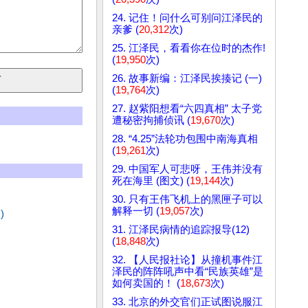
24. 记住！问什么可别问江泽民的
亲爹 (
20,312
次)
25. 江泽民，看看你在位时的杰作!
(
19,950
次)
26. 故事新编：江泽民挨揍记 (一)
(
19,764
次)
27. 赵紫阳想看“六四真相” 太子党
遭秘密拘捕侦讯 (
19,670
次)
28. “4.25”法轮功包围中南海真相
(
19,261
次)
29. 中国军人可悲呀，王伟并没有
死在海里 (图文) (
19,144
次)
30. 只有王伟飞机上的黑匣子可以
解释一切 (
19,057
次)
)
31. 江泽民病情的追踪报导(12)
(
18,848
次)
32. 【人民报社论】从撞机事件江
泽民的阵阵吼声中看“民族英雄”是
如何卖国的！ (
18,673
次)
33. 北京的外交官们正试图说服江