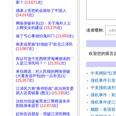
家？ (
13,671
次)
感谢上苍把机会留给了中国人
(
14,014
次)
网络突破补充(2)：关于海外人士
上网安全的建议 (
15,275
次)
读者暱称:
做了亏心事就怕鬼叫门 (
13,693
次)
南美追星族“好戏蚊子”欲见江泽民
(
13,987
次)
欢迎您的留言
你认可这个在西班牙海滩游泳的
人是江泽民吗？！ (
21,931
次)
来信摘选：对人民报的网络突破
中美网际“红
(大量发送IP包)的一点补充(1)
(
15,267
次)
撞机事件引发
中美撞机谈判
江泽民力筹“垂帘听政” 政治局常委
易人还需较量 (图文) (
15,235
次)
撞机事件：刺
法轮功信徒被黑龙江警察谋杀并
撞机事件使江
割除身体器官 (
12,873
次)
幽默：各国首
赶快告诉朋友：突破江泽民网络