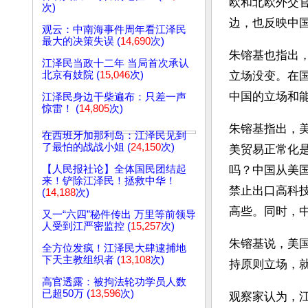
欧和北欧外交
次)
边，也反映中
观云：中南海事件周年看江泽民
最大的决策失误 (
14,690
次)
朱镕基也指出
江泽民当政十二年 当局首次承认
北京有妓院 (
15,046
次)
立场没变。在
中国的立场和
江泽民身边干柴遍布：只差一声
惊雷！ (
14,805
次)
朱镕基指出，
在西班牙加那利岛：江泽民见到
了最怕的战战小姐 (
24,150
次)
美贸易正常化
【人民报社论】全体国民团结起
吗？中国从美
来！铲除江泽民！拯救中华！
禁止出口高科
(
14,188
次)
高些。同时，
又一“六四”秘件传出 万里等前领导
人受到江严密监控 (
15,257
次)
朱镕基说，美
全方位发疯！江泽民大肆逮捕地
下天主教组织者 (
13,108
次)
持原则立场，
高官透露：被拘法轮功学员人数
已超50万 (
13,596
次)
观察家认为，江