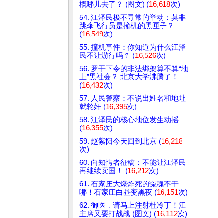
概哪儿去了？ (图文) (
16,618
次)
54. 江泽民极不寻常的举动：莫非
跳伞飞行员是撞机的黑匣子？
(
16,549
次)
55. 撞机事件：你知道为什么江泽
民不让游行吗？ (
16,526
次)
56. 罗干下令的非法绑架算不算“地
上”黑社会？ 北京大学沸腾了！
(
16,432
次)
57. 人民警察：不说出姓名和地址
就轮奸 (
16,395
次)
58. 江泽民的核心地位发生动摇
(
16,355
次)
59. 赵紫阳今天回到北京 (
16,218
次)
60. 向知情者征稿：不能让江泽民
再继续卖国！ (
16,212
次)
61. 石家庄大爆炸死的冤魂不干
哪！石家庄白昼变黑夜 (
16,151
次)
62. 御医，请马上注射杜冷丁！江
主席又要打战战 (图文) (
16,112
次)