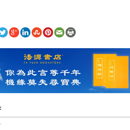
ww.renminbao.com/rmb/articles/2001/4/22/13208.html
: