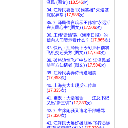
泽民 (图文) (
18,546
次)
34. 江泽民要当“民族英雄” 朱熔基
沉默异常 (
17,988
次)
35. 江泽民借言暗示王伟将“永远活
在人民心中”(图文) (
17,906
次)
36. 王伟“遗孀”致《海南日报》的
信向人们暗示着什么？ (
17,865
次)
37. 快讯：江泽民下令5月5日前将
飞机交还美方 (图文) (
17,753
次)
38. 破格追悼飞行中队长 江泽民威
胁军方知情者 (图文) (
17,594
次)
39. 江泽民卖弄诗情遭嘲笑
(
17,498
次)
40. 上海交大出现反江传单
(
17,335
次)
41. 幽默：大话喉舌——江总书记
又出“新三讲” (
17,333
次)
42. 江主席闹骚又遭老干部唾骂
(
17,330
次)
43. 江泽民大展奸雄胆略 飞行员惨
遭“死前疗养” (图文) (
17,320
次)