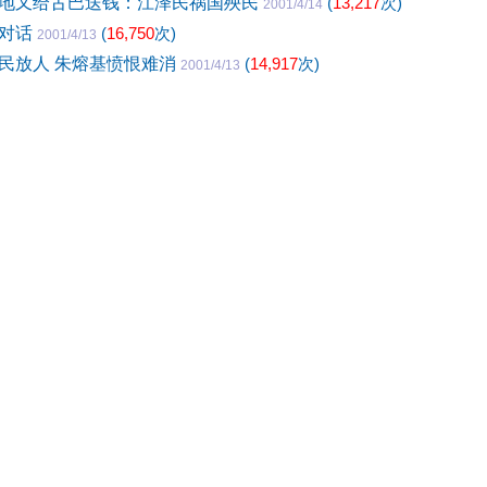
地又给古巴送钱：江泽民祸国殃民
(
13,217
次)
2001/4/14
美对话
(
16,750
次)
2001/4/13
民放人 朱熔基愤恨难消
(
14,917
次)
2001/4/13