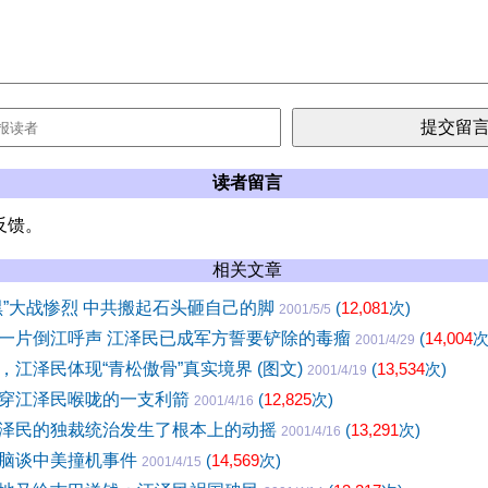
读者留言
反馈。
相关文章
黑”大战惨烈 中共搬起石头砸自己的脚
(
12,081
次)
2001/5/5
一片倒江呼声 江泽民已成军方誓要铲除的毒瘤
(
14,004
次
2001/4/29
，江泽民体现“青松傲骨”真实境界 (图文)
(
13,534
次)
2001/4/19
穿江泽民喉咙的一支利箭
(
12,825
次)
2001/4/16
泽民的独裁统治发生了根本上的动摇
(
13,291
次)
2001/4/16
脑谈中美撞机事件
(
14,569
次)
2001/4/15