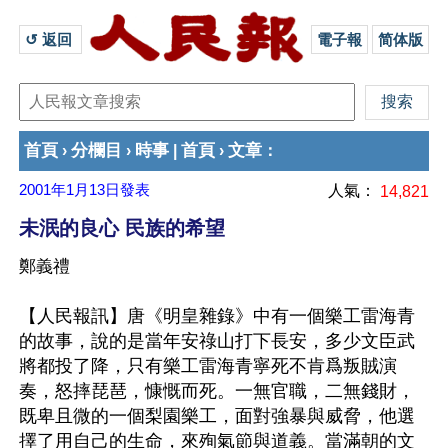
↺ 返回 
電子報
简体版
首頁
分欄目
時事
首頁
文章
›
›
|
›
：
2001年1月13日
發表
人氣：
14,821
未泯的良心 民族的希望
鄭義禮
【人民報訊】唐《明皇雜錄》中有一個樂工雷海青
的故事，說的是當年安祿山打下長安，多少文臣武
將都投了降，只有樂工雷海青寧死不肯爲叛賊演
奏，怒摔琵琶，慷慨而死。一無官職，二無錢財，
既卑且微的一個梨園樂工，面對強暴與威脅，他選
擇了用自己的生命，來殉氣節與道義。當滿朝的文