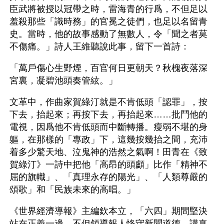
臣武將被授以冠帶之時，雷海青的行爲，不但足以
羞殺那些「識時務」的官冕之徒們，也足以名留青
史。當時，他的故事感動了無數人，令「聞之者莫
不傷痛。」詩人王維聽說此事，留下一首詩：
「萬戶傷心生野煙，百官何日更朝天？秋槐夜落深
宮裏，凝碧池頭奏管絃。」
文革中，作曲家賀綠汀就是不肯低頭「認罪」，按
下去，抬起來；再按下去，再抬起來……批鬥他的
電視，因爲他不肯低頭而中斷轉播。瘦弱不堪的身
軀，在那樣的「專政」下，這幾按幾抬之間，充沛
着多少驚天地、泣鬼神的浩然之氣啊！田青在《致
賀綠汀》一詩中把他「高昂的頭顱」比作「精神不
屈的旗幟」、「真理永存的陽光」、「人類尊嚴的
頌歌」和「民族未來的高唱。」
《世界經濟導報》主編欽本立，「六四」期間堅決
站在正義一邊，不但領導報人恪守新聞道德，講真