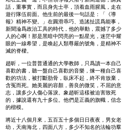
話，重事實，而且身先士卒，頂着血雨腥風，走在
遊行隊伍前面。他生前的最後一句話是：「《導
報》精神不變。」在圓滑乖巧、造謠扯謊爲能事，
新聞淪爲政治工具的時代，他的舉動，震撼了多少
人的心啊！那是黑暗中閃亮的一點星光，迷茫中耀
眼的一線希望，是喚起人類尊嚴的號角，是精神不
滅的脊樑。
趙昕，一位普普通通的大學教師，只爲讀一本自己
喜歡的書，聽一盤自己喜歡的音樂，煉一種自己喜
歡的功法，被打斷肋骨，臥床不起，終不肯放棄，
含冤而死。她美麗的容顏，善良的微笑，不屈的意
志，讓多少人傷心落淚。象趙昕這樣被迫害致死
的，據說還有九十多位。他們是正義的旗幟，信念
的楷模。
將近十八個月來，五百五十多個日日夜夜，男女老
幼，天南海北，四面八方，多少不知名的法輪功羣