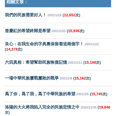
相關文章：
我們的民族需要好人！
(
12,652
次)
2001/1/26
曾慶紅的希望終歸是希望
(
15,936
次)
2001/1/25
良心：在我生命的字典裏保留着這兩個字！
2001/1/22
(
14,378
次)
六四真相：希望幫助民族恢復記憶
(
15,108
次)
2001/1/11
一場中華民族屢戰屢敗的戰爭
(
15,162
次)
2001/1/9
爲了你，爲了我，爲了中華民族的希望
(
15,745
次)
2001/3/5
洛陽的大火將我陷入完全的民族悲情之中
(
19,846
2000/12/30
次)