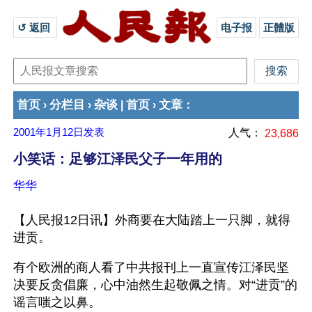
↺ 返回 
电子报
正體版
首页
分栏目
杂谈
首页
文章
›
›
|
›
：
2001年1月12日
发表
人气：
23,686
小笑话：足够江泽民父子一年用的
华华
【人民报12日讯】外商要在大陆踏上一只脚，就得
进贡。
有个欧洲的商人看了中共报刊上一直宣传江泽民坚
决要反贪倡廉，心中油然生起敬佩之情。对“进贡”的
谣言嗤之以鼻。