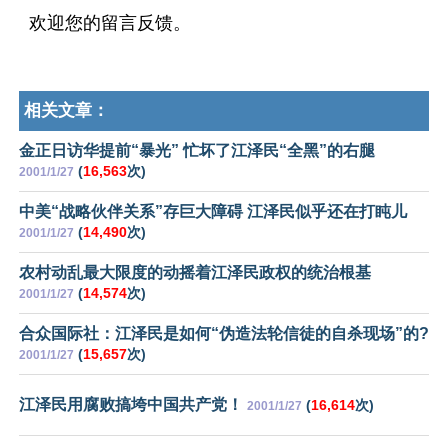
欢迎您的留言反馈。
相关文章：
金正日访华提前“暴光” 忙坏了江泽民“全黑”的右腿
(
16,563
次)
2001/1/27
中美“战略伙伴关系”存巨大障碍 江泽民似乎还在打盹儿
(
14,490
次)
2001/1/27
农村动乱最大限度的动摇着江泽民政权的统治根基
(
14,574
次)
2001/1/27
合众国际社：江泽民是如何“伪造法轮信徒的自杀现场”的?
(
15,657
次)
2001/1/27
江泽民用腐败搞垮中国共产党！
(
16,614
次)
2001/1/27