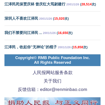
江泽民死保贾庆林 曾庆红大骂尉建行
(
28,514
次)
2001/1/26
深圳人不喜欢江泽民
(
15,020
次)
2001/1/26
我们不禁要问江泽民 ...
(
16,650
次)
2001/1/26
江泽民，收起你“无神论”的棍子
(
15,858
次)
2001/1/26
Copyright© RMB Public Foundation Inc.
All Rights Reserved
人民报网站服务条款
关于我们
反馈信箱：
editor@renminbao.com